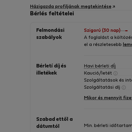
Házigazda profiljának megtekintése
We are Family owned business in hospitality f
Bérlés feltételei
more than 20 years. We have been hosting
great people coming from over the 60
countries.
Felmondási
Szigorú (30 nap)
szabályok
A foglalást a költözé
el a részletesebb
lem
Bérletí díj és
Havi bérleti dÍj
illetékek
Kaució/letét
Szolgáltatások és in
Szolgáltatási díj
Mikor és mennyit fize
Szabad ettől a
Min. bérleti időtarta
dátumtól