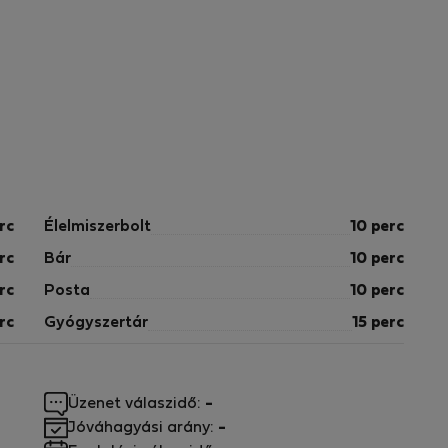
rc
Élelmiszerbolt
10 perc
rc
Bár
10 perc
rc
Posta
10 perc
rc
Gyógyszertár
15 perc
Üzenet válaszidő:
-
Jóváhagyási arány:
-