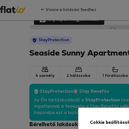
Vissza a listázási feedhez
Fényképek megjelenítése
StayProtection
Seaside Sunny Apartment
4 személy
2 hálószoba
1 fürdőszoba
StayProtection
Stay Benefits
Az Ön tartózkodását a
StayProtection
csom
ingatlannak a fedezete a Stay Benefits nél
használja ezt a biztosítási lehetőséget.
Bőv
Cokkie beállításo
Bérelhető lakások - Primošten