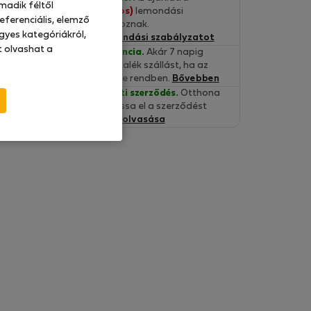
madik féltől
Szigorú (30-napos)
lemondási
eferenciális, elemző
feltételek vonatkoznak.
gyes kategóriákról,
Olvassa el a lemondási szabályzatot
at olvashat a
Beköltözési Garancia.
Akár 7 napig
fedezünk egy tartalék szállást, ha az
ingatlan nem lenne rendben.
Bővebben
Hitelesített bérleti szerződés.
Otthona
kényelméből olvassa el a szerződést
online.
Szerződés olvasása