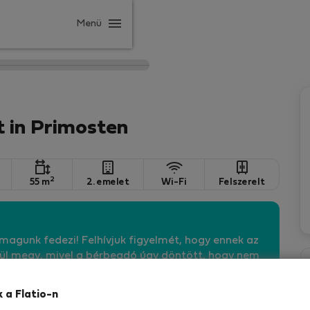
Menü
 in Primosten
2
55 m
2. emelet
Wi-Fi
Felszerelt
agunk fedezi! Felhívjuk figyelmét, hogy ennek az
kül megy, mivel a bérbeadó úgy döntött, hogy nem
ebben
k a Flatio-n