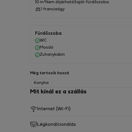
2
10 m
Nem átjárható
Saját fürdőszoba
1 franciaágy
Fürdőszoba
WC
Mosdó
Zuhanykabin
Még tartozik hozzá
Konyha
Mit kínál ez a szállás
Internet (Wi-Fi)
Légkondícionálás