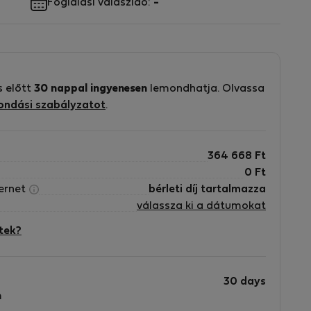
Foglalási válaszidő:
-
or
s előtt
30 nappal ingyenesen
lemondhatja. Olvassa
ondási szabályzatot
.
364 668
Ft
0
Ft
ternet
bérleti díj tartalmazza
válassza ki a dátumokat
tek?
30 days
m