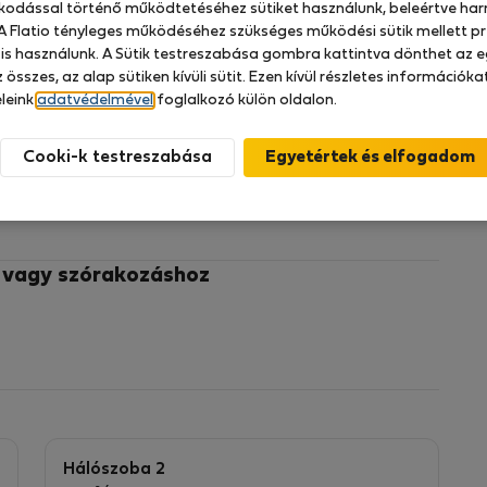
zkodással történő működtetéséhez sütiket használunk, beleértve har
 A Flatio tényleges működéséhez szükséges működési sütik mellett pr
 is használunk. A Sütik testreszabása gombra kattintva dönthet az e
 összes, az alap sütiken kívüli sütit. Ezen kívül részletes információk
sea in beautiful place of Primošten.
leink
adatvédelmével
foglalkozó külön oldalon.
rt TV, kitchen air conditioning and parking.
Cooki-k testreszabása
plit, as well two international airports Zadar and
a, To enjoy the wonders of nature.
z vagy szórakozáshoz
Hálószoba 2