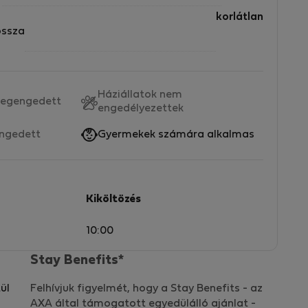
korlátlan
ossza
Háziállatok nem
egengedett
engedélyezettek
ngedett
Gyermekek számára alkalmas
Kiköltözés
10:00
Stay Benefits*
ül
Felhívjuk figyelmét, hogy a Stay Benefits - az
AXA által támogatott egyedülálló ajánlat -