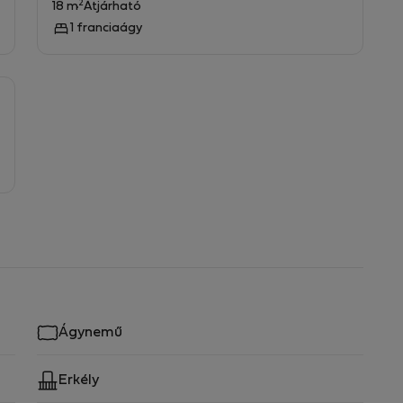
2
18 m
Átjárható
1 franciaágy
Ágynemű
Erkély