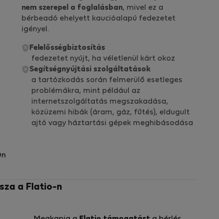
nem szerepel a foglalásban
, mivel ez a
bérbeadó ehelyett kaucióalapú fedezetet
igényel.
Felelősségbiztosítás
fedezetet nyújt, ha véletlenül kárt okoz
Segítségnyújtási szolgáltatások
a tartózkodás során felmerülő esetleges
problémákra, mint például az
internetszolgáltatás megszakadása,
közüzemi hibák (áram, gáz, fűtés), eldugult
ajtó vagy háztartási gépek meghibásodása
Ön
sza a Flatio-n
Megkapja a
Flatio támogatást
a bérlés