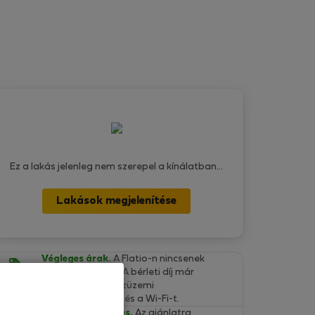
Ez a lakás jelenleg nem szerepel a kínálatban...
Lakások megjelenítése
Végleges árak.
A Flatio-n nincsenek
rejtett költségek. A bérleti díj már
tartalmazza a közüzemi
szolgáltatásokat és a Wi-Fi-t.
Ingyenes lemondás.
Az ajánlatra