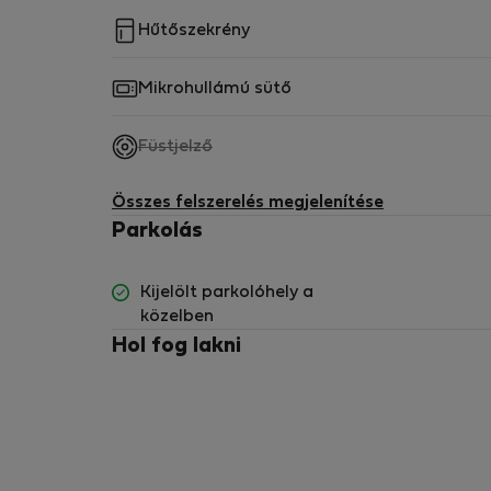
Hűtőszekrény
Mikrohullámú sütő
,
Füstjelző
nem
elérhető
Összes felszerelés megjelenítése
Parkolás
Kijelölt parkolóhely a
közelben
Hol fog lakni