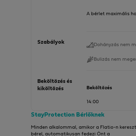
A bérlet maximális h
Szabályok
Dohányzás nem m
Bulizás nem mege
Beköltözés és
Beköltözés
kiköltözés
14:00
StayProtection Bérlőknek
Minden alkalommal, amikor a Flatio-n kereszt
bérel, automatikusan fedezi Önt a