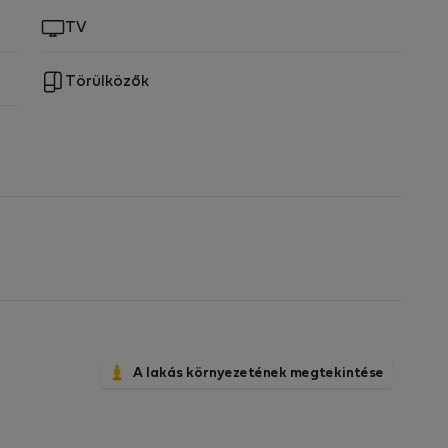
TV
Törülközők
A lakás környezetének megtekintése