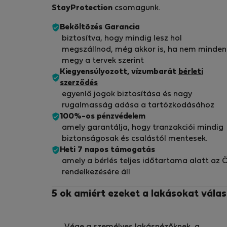
StayProtection
csomagunk.
Beköltözés Garancia
biztosítva, hogy mindig lesz hol
megszállnod, még akkor is, ha nem minden
megy a tervek szerint
Kiegyensúlyozott, vízumbarát
bérleti
szerződés
egyenlő jogok biztosítása és nagy
rugalmasság adása a tartózkodásához
100%-os pénzvédelem
amely garantálja, hogy tranzakciói mindig
biztonságosak és csalástól mentesek.
Heti 7 napos támogatás
amely a bérlés teljes időtartama alatt az 
rendelkezésére áll
5 ok amiért ezeket a lakásokat válas
Vége a személyes lakásnézőknek, a