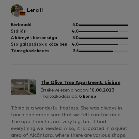
Lena H.
5
Bérbeadó
5.0
pontból
5
Szállás
4.0
pontból
5
A környék biztonsága
5.0
pontból
5
Szolgáltatások a közelben
4.0
pontból
5
Tömegközlekedés
3.5
pontból
The Olive Tree Apartment, Lisbon
Értékelve ezen a napon:
10.08.2023
Tartózkodási idő:
6 hónap
Tânia is a wonderful hostess. She was always in
touch and made sure that we felt comfortable.
The apartment is not very big, but it had
everything we needed. Also, it is located in a quiet
area of Alcãntara, where there are various shops,