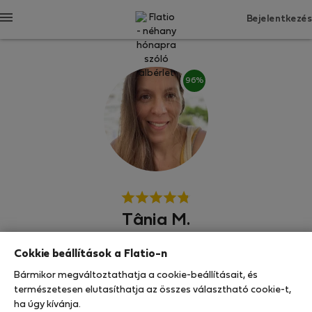
Bejelentkezés
96%
Tânia M.
Cokkie beállítások a Flatio-n
A környék hőse
Tapasztalt bérbeadó
Bármikor megváltoztathatja a cookie-beállításait, és
természetesen elutasíthatja az összes választható cookie-t,
Lisszabon
ha úgy kívánja.