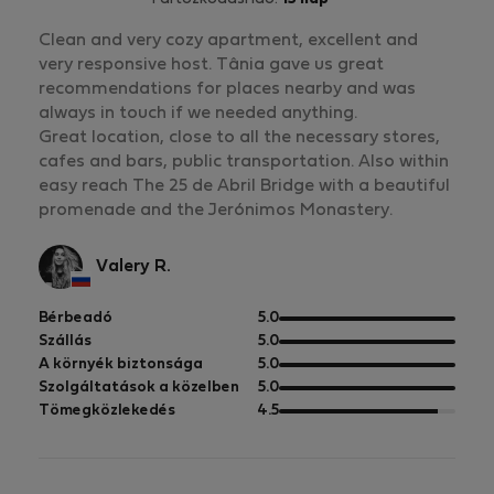
Clean and very cozy apartment, excellent and
very responsive host. Tânia gave us great
recommendations for places nearby and was
always in touch if we needed anything.
Great location, close to all the necessary stores,
cafes and bars, public transportation. Also within
easy reach The 25 de Abril Bridge with a beautiful
promenade and the Jerónimos Monastery.
Valery R.
5
Bérbeadó
5.0
pontból
5
Szállás
5.0
pontból
5
A környék biztonsága
5.0
pontból
5
Szolgáltatások a közelben
5.0
pontból
5
Tömegközlekedés
4.5
pontból