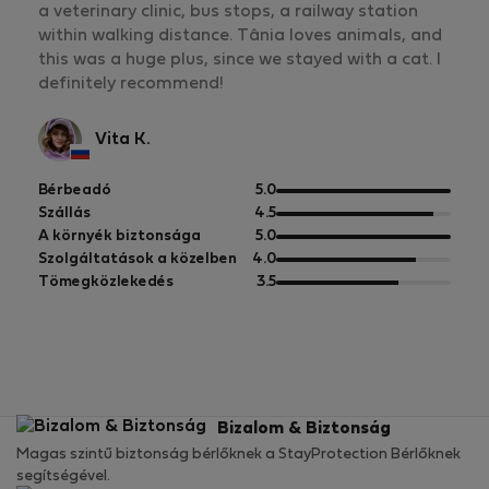
a veterinary clinic, bus stops, a railway station
within walking distance. Tânia loves animals, and
this was a huge plus, since we stayed with a cat. I
definitely recommend!
Vita K.
5
Bérbeadó
5.0
pontból
5
Szállás
4.5
pontból
5
A környék biztonsága
5.0
pontból
5
Szolgáltatások a közelben
4.0
pontból
5
Tömegközlekedés
3.5
pontból
Bizalom & Biztonság
Magas szintű biztonság bérlőknek a StayProtection Bérlőknek
segítségével.