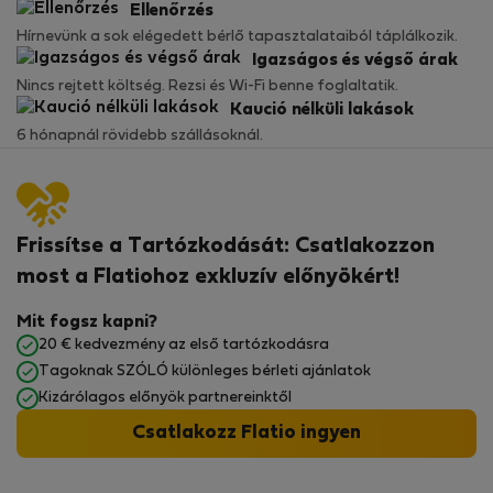
Ellenőrzés
Hírnevünk a sok elégedett bérlő tapasztalataiból táplálkozik.
Igazságos és végső árak
Nincs rejtett költség. Rezsi és Wi-Fi benne foglaltatik.
Kaució nélküli lakások
6 hónapnál rövidebb szállásoknál.
Frissítse a Tartózkodását: Csatlakozzon
most a Flatiohoz exkluzív előnyökért!
Mit fogsz kapni?
20 € kedvezmény az első tartózkodásra
Tagoknak SZÓLÓ különleges bérleti ajánlatok
Kizárólagos előnyök partnereinktől
Csatlakozz Flatio ingyen