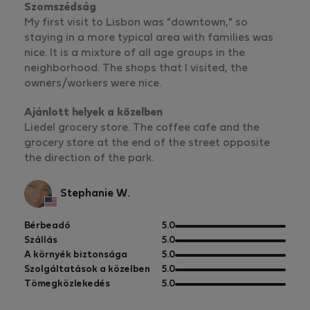
Szomszédság
My first visit to Lisbon was "downtown," so
staying in a more typical area with families was
nice. It is a mixture of all age groups in the
neighborhood. The shops that I visited, the
owners/workers were nice.
Ajánlott helyek a közelben
Liedel grocery store. The coffee cafe and the
grocery store at the end of the street opposite
the direction of the park.
Stephanie W.
5
Bérbeadó
5.0
pontból
5
Szállás
5.0
pontból
5
A környék biztonsága
5.0
pontból
5
Szolgáltatások a közelben
5.0
pontból
5
Tömegközlekedés
5.0
pontból