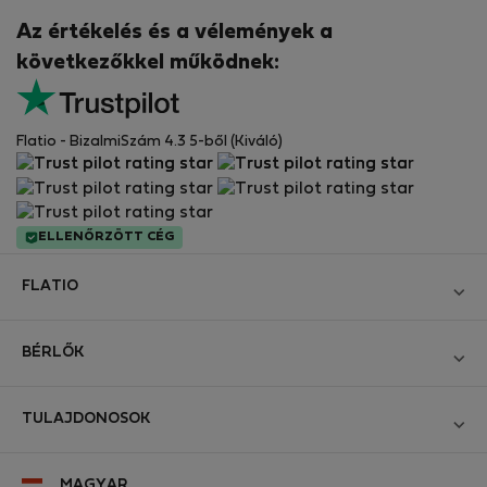
Az értékelés és a vélemények a
következőkkel működnek:
Flatio - BizalmiSzám 4.3 5-ből (Kiváló)
ELLENŐRZÖTT CÉG
FLATIO
Blog
BÉRLŐK
Legyen Partnerünk
Bejelentkezés
Csatlakozzon a Digitális Nomád Tesztelő Klubhoz
TULAJDONOSOK
Hozza létre a fiókomat
Kapcsolat és Impresszum
Bejelentkezés
Cégeknek
MAGYAR