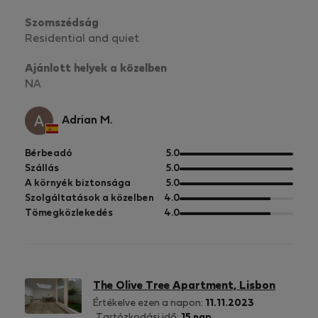
Szomszédság
Residential and quiet
Ajánlott helyek a közelben
NA
Adrian M.
5
Bérbeadó
5.0
pontból
5
Szállás
5.0
pontból
5
A környék biztonsága
5.0
pontból
5
Szolgáltatások a közelben
4.0
pontból
5
Tömegközlekedés
4.0
pontból
The Olive Tree Apartment, Lisbon
Értékelve ezen a napon:
11.11.2023
Tartózkodási idő:
15 nap