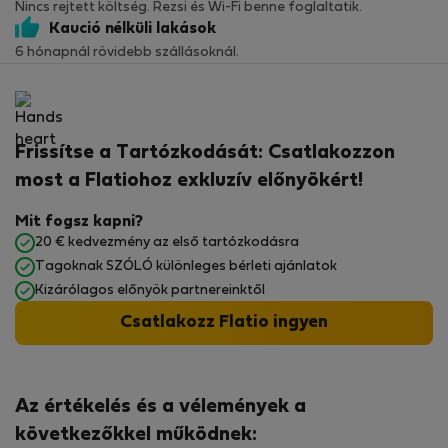
Nincs rejtett költség. Rezsi és Wi-Fi benne foglaltatik.
Kaució nélküli lakások
6 hónapnál rövidebb szállásoknál.
Frissítse a Tartózkodását: Csatlakozzon
most a Flatiohoz exkluzív előnyökért!
Mit fogsz kapni?
20 € kedvezmény az első tartózkodásra
Tagoknak SZÓLÓ különleges bérleti ajánlatok
Kizárólagos előnyök partnereinktől
Csatlakozz Flatio ingyen
Az értékelés és a vélemények a
következőkkel működnek: