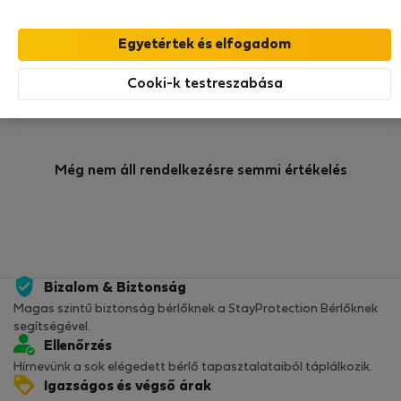
0
1
Értékelés és referenciák
Ajánlatok
Cooki-k testreszabása
Értékelés
Még nem áll rendelkezésre semmi értékelés
Bizalom & Biztonság
Magas szintű biztonság bérlőknek a StayProtection Bérlőknek
segítségével.
Ellenőrzés
Hírnevünk a sok elégedett bérlő tapasztalataiból táplálkozik.
Igazságos és végső árak