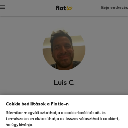
Bejelentkezés
Luis C.
Esposende, Porto
Cokkie beállítások a Flatio-n
MEDAILON MEGJELENÍTÉS
Bármikor megváltoztathatja a cookie-beállításait, és
természetesen elutasíthatja az összes választható cookie-t,
ha úgy kívánja.