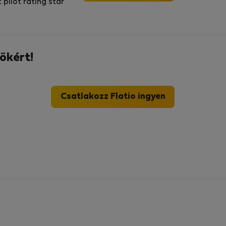
ökért!
Csatlakozz Flatio ingyen