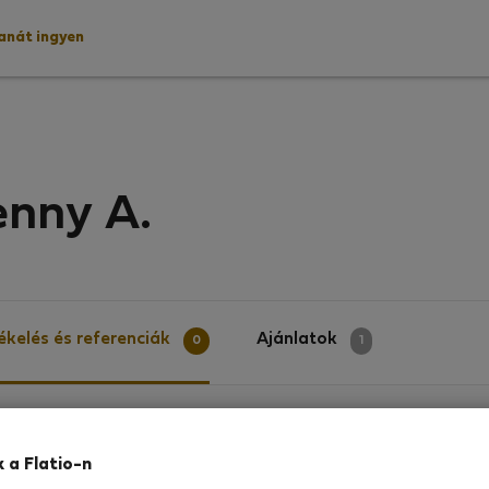
lanát ingyen
enny A.
ékelés és referenciák
Ajánlatok
0
1
elés
k a Flatio-n