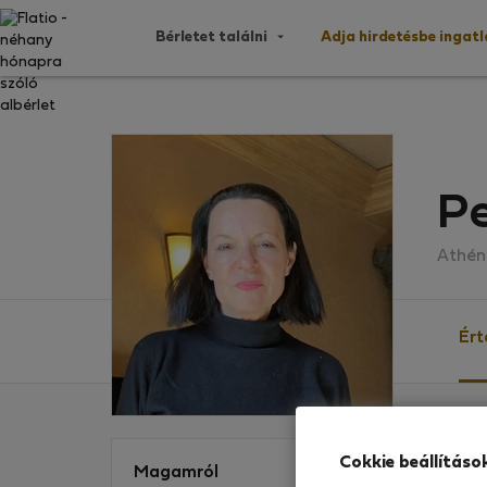
Bérletet találni
Adja hirdetésbe ingat
P
Athén
Ért
Érték
Cokkie beállításo
Magamról