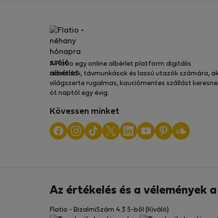
A Flatio egy online albérlet platform digitális
nomádok, távmunkások és lassú utazók számára, ak
világszerte rugalmas, kauciómentes szállást keresne
öt naptól egy évig.
Kövessen minket
Az értékelés és a vélemények 
Flatio - BizalmiSzám 4.3 5-ből (Kiváló)