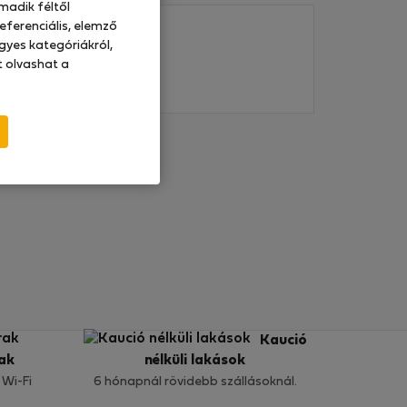
madik féltől
eferenciális, elemző
gyes kategóriákról,
at olvashat a
Kaució
ak
nélküli lakások
 Wi-Fi
6 hónapnál rövidebb szállásoknál.