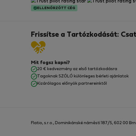
ELLENŐRZÖTT CÉG
Frissítse a Tartózkodását: Csa
Mit fogsz kapni?
20 € kedvezmény az első tartózkodásra
Tagoknak SZÓLÓ különleges bérleti ajánlatok
Kizárólagos előnyök partnereinktől
Flatio, s.r.o., Dominikánské náměstí 187/5, 602 00 Br