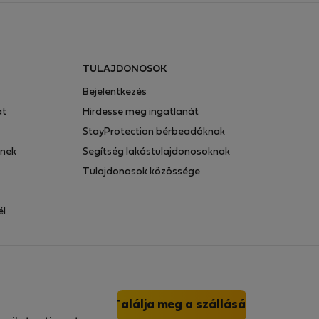
TULAJDONOSOK
Bejelentkezés
at
Hirdesse meg ingatlanát
StayProtection bérbeadóknak
knek
Segítség lakástulajdonosoknak
Tulajdonosok közössége
él
Találja meg a szállását