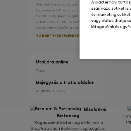
A piactér havi tartó
We look forward to welcoming you !
származó sütiket is.
Experience Athens as a local in our
és marketing sütiket
traditional, quiet neighborhood.
Mé
vagy elutasíthatja az
SHOPPING CENTER with
látogatóink és ügyfe
restaurants/cafes a 2 minute walk…
TÖBBET MEGJELENÍTENI
Utoljára online
7 nap
Bejegyzés a Flatio oldalon
Augusztus 2023
Bizalom &
Biztonság
Hír
ta
Magas szintű biztonság bérlőknek a
StayProtection Bérlőknek segítségével.