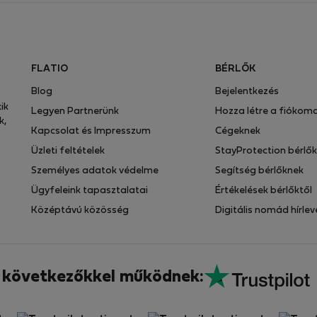
FLATIO
BÉRLŐK
Blog
Bejelentkezés
ik
Legyen Partnerünk
Hozza létre a fiókom
k,
Kapcsolat és Impresszum
Cégeknek
Üzleti feltételek
StayProtection bérlő
Személyes adatok védelme
Segítség bérlőknek
Ügyfeleink tapasztalatai
Értékelések bérlőktől
Középtávú közösség
Digitális nomád hírlev
a következőkkel működnek: