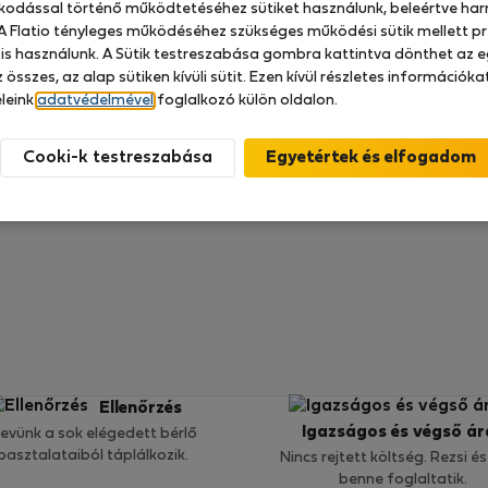
zkodással történő működtetéséhez sütiket használunk, beleértve har
 A Flatio tényleges működéséhez szükséges működési sütik mellett pr
 is használunk. A Sütik testreszabása gombra kattintva dönthet az e
g nem áll rendelkezésre semmi értékelés
 összes, az alap sütiken kívüli sütit. Ezen kívül részletes információk
leink
adatvédelmével
foglalkozó külön oldalon.
Cooki-k testreszabása
Ellenőrzés
Igazságos és végső ár
nevünk a sok elégedett bérlő
pasztalataiból táplálkozik.
Nincs rejtett költség. Rezsi és
benne foglaltatik.