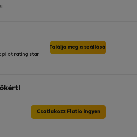
él
Találja meg a szállását
ökért!
Csatlakozz Flatio ingyen