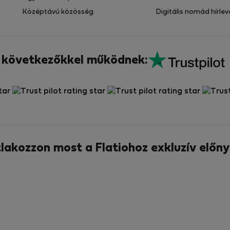
Középtávú közösség
Digitális nomád hírlev
a következőkkel működnek:
tlakozzon most a Flatiohoz exkluzív előny