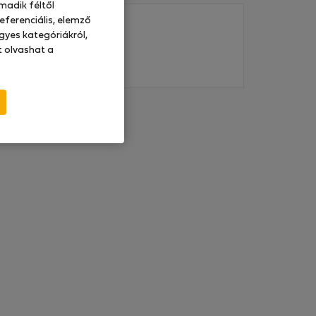
madik féltől
eferenciális, elemző
gyes kategóriákról,
at olvashat a