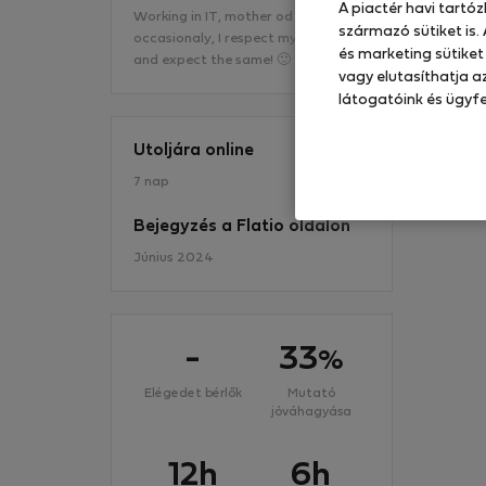
A piactér havi tartó
Working in IT, mother od 2, landlord
származó sütiket is.
occasionaly, I respect my guests
és marketing sütiket
and expect the same! 🙂
Mé
vagy elutasíthatja az
látogatóink és ügyfe
Utoljára online
7 nap
Bejegyzés a Flatio oldalon
Június 2024
-
33
%
Elégedet bérlők
Mutató
jóváhagyása
12h
6h