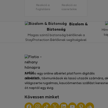
Reakció a
Reakció az
foglalásra
üzenetekre
Bizalom &
Biztonság
Hír
ta
Magas szintű biztonság bérlőknek a
StayProtection Bérlőknek segítségével.
A Flatio egy online albérlet platform digitális
nomádok, távmunkások és lassú utazók számára, ak
világszerte rugalmas, kauciómentes szállást keresne
öt naptól egy évig.
Kövessen minket