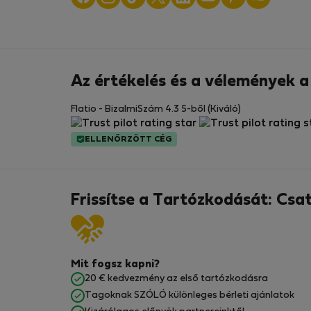
Az értékelés és a vélemények 
Flatio - BizalmiSzám 4.3 5-ből (Kiváló)
ELLENŐRZÖTT CÉG
Frissítse a Tartózkodását: Csa
Mit fogsz kapni?
20 € kedvezmény az első tartózkodásra
Tagoknak SZÓLÓ különleges bérleti ajánlatok