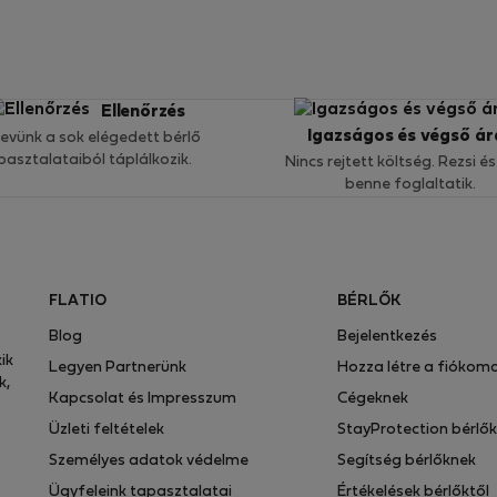
Ellenőrzés
Igazságos és végső ár
nevünk a sok elégedett bérlő
pasztalataiból táplálkozik.
Nincs rejtett költség. Rezsi és
benne foglaltatik.
FLATIO
BÉRLŐK
Blog
Bejelentkezés
ik
Legyen Partnerünk
Hozza létre a fiókom
k,
Kapcsolat és Impresszum
Cégeknek
Üzleti feltételek
StayProtection bérlő
Személyes adatok védelme
Segítség bérlőknek
Ügyfeleink tapasztalatai
Értékelések bérlőktől