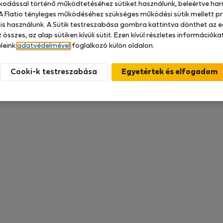
zkodással történő működtetéséhez sütiket használunk, beleértve har
 A Flatio tényleges működéséhez szükséges működési sütik mellett pr
 is használunk. A Sütik testreszabása gombra kattintva dönthet az e
g nem áll rendelkezésre semmi értékelés
 összes, az alap sütiken kívüli sütit. Ezen kívül részletes információk
leink
adatvédelmével
foglalkozó külön oldalon.
Cooki-k testreszabása