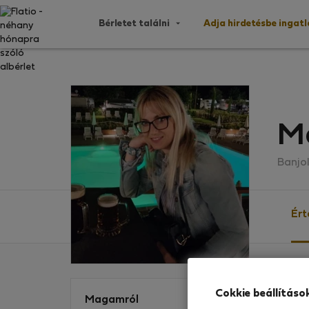
Bérletet találni
Adja hirdetésbe ingat
Ma
Banjo
Ért
Érték
Cokkie beállításo
Magamról