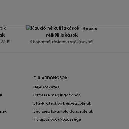
Kaució
ak
nélküli lakások
 Wi-Fi
6 hónapnál rövidebb szállásoknál.
TULAJDONOSOK
Bejelentkezés
at
Hirdesse meg ingatlanát
StayProtection bérbeadóknak
knek
Segítség lakástulajdonosoknak
Tulajdonosok közössége