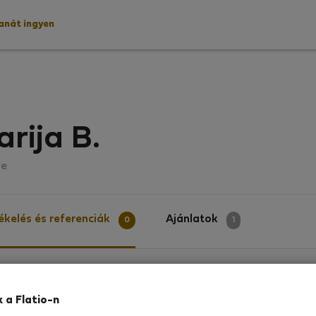
lanát ingyen
rija B.
le
ékelés és referenciák
Ajánlatok
0
1
elés
k a Flatio-n