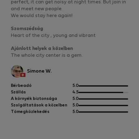
perfect, it can get noisy at night times. But join in
and meet new people.
We would stay here again!
Szomszédság
Heart of the city , young and vibrant
Ajánlott helyek a közelben
The whole city center is a gem.
Simone W.
5
Bérbeadó
5.0
pontból
5
Szállás
4.5
pontból
5
A környék biztonsága
5.0
pontból
5
Szolgáltatások a közelben
5.0
pontból
5
Tömegközlekedés
5.0
pontból