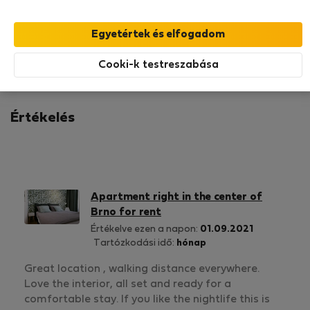
MEDAILON MEGJELENÍTÉS
1
1
Értékelés és referenciák
Ajánlatok
Cooki-k testreszabása
Értékelés
Apartment right in the center of
Brno for rent
Értékelve ezen a napon:
01.09.2021
Tartózkodási idő:
hónap
Great location , walking distance everywhere.
Love the interior, all set and ready for a
comfortable stay. If you like the nightlife this is