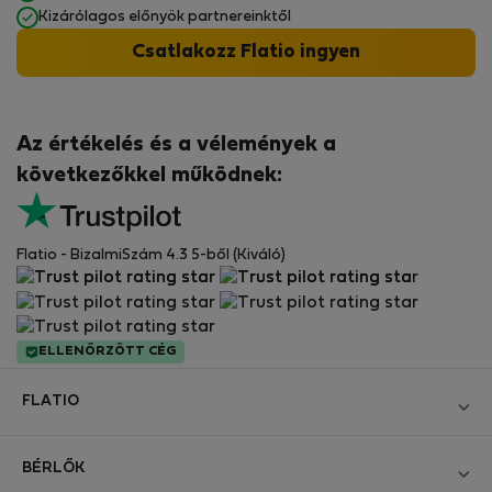
Kizárólagos előnyök partnereinktől
Csatlakozz Flatio ingyen
Az értékelés és a vélemények a
következőkkel működnek:
Flatio - BizalmiSzám 4.3 5-ből (Kiváló)
ELLENŐRZÖTT CÉG
FLATIO
Blog
BÉRLŐK