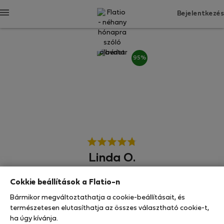
Bejelentkezés
95%
Linda O.
Cokkie beállítások a Flatio-n
A környék hőse
Bármikor megváltoztathatja a cookie-beállításait, és
Brno, Selca
természetesen elutasíthatja az összes választható cookie-t,
ha úgy kívánja.