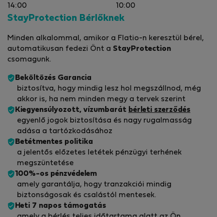
14:00
10:00
StayProtection Bérlőknek
Minden alkalommal, amikor a Flatio-n keresztül bérel,
automatikusan fedezi Önt a
StayProtection
csomagunk.
Beköltözés Garancia
biztosítva, hogy mindig lesz hol megszállnod, még
akkor is, ha nem minden megy a tervek szerint
Kiegyensúlyozott, vízumbarát
bérleti szerződés
egyenlő jogok biztosítása és nagy rugalmasság
adása a tartózkodásához
Betétmentes politika
a jelentős előzetes letétek pénzügyi terhének
megszüntetése
100%-os pénzvédelem
amely garantálja, hogy tranzakciói mindig
biztonságosak és csalástól mentesek.
Heti 7 napos támogatás
amely a bérlés teljes időtartama alatt az Ön