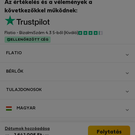
Az értékelés és a vélemények a
következőkkel működnek:
Flatio - BizalmiSzám 4.3 5-ből (Kiváló)
ELLENŐRZÖTT CÉG
FLATIO
Blog
BÉRLŐK
Legyen Partnerünk
Bejelentkezés
Csatlakozzon a Digitális Nomád Tesztelő Klubhoz
TULAJDONOSOK
Hozza létre a fiókomat
Kapcsolat és Impresszum
Bejelentkezés
Cégeknek
MAGYAR
Üzleti feltételek
Hirdesse meg ingatlanát
StayProtection bérlőknek
Személyes adatok védelme
StayProtection bérbeadóknak
Kövessen minket
Dátumok hozzáadása
Segítség bérlőknek
Folytatás
Ügyfeleink tapasztalatai