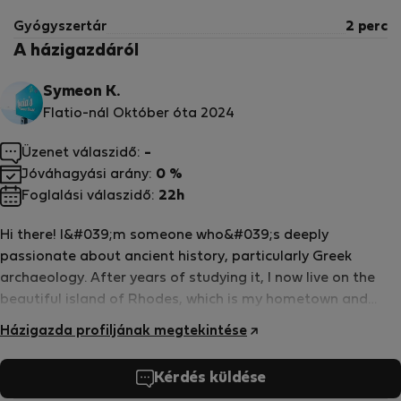
Gyógyszertár
2 perc
A házigazdáról
Symeon K.
Flatio-nál Október óta 2024
Üzenet válaszidő:
-
Jóváhagyási arány:
0 %
Foglalási válaszidő:
22h
Hi there! I&#039;m someone who&#039;s deeply
passionate about ancient history, particularly Greek
archaeology. After years of studying it, I now live on the
beautiful island of Rhodes, which is my hometown and
where I work as a host for short-term rentals. It&#039;s a
Házigazda profiljának megtekintése
perfect combination of my love for history and meeting
people from all over the world. I love hearing their unique
Kérdés küldése
stories and experiences while sharing the rich culture and