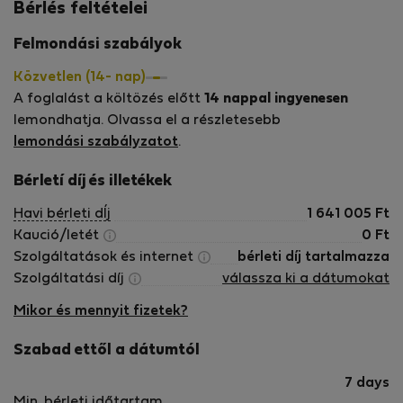
history of this stunning island with them!
Bérlés feltételei
Felmondási szabályok
Közvetlen (14- nap)
A foglalást a költözés előtt
14 nappal ingyenesen
lemondhatja. Olvassa el a részletesebb
lemondási szabályzatot
.
Bérletí díj és illetékek
Havi bérleti dÍj
1 641 005
Ft
Kaució/letét
0
Ft
Szolgáltatások és internet
bérleti díj tartalmazza
Szolgáltatási díj
válassza ki a dátumokat
Mikor és mennyit fizetek?
Szabad ettől a dátumtól
7 days
Min. bérleti időtartam