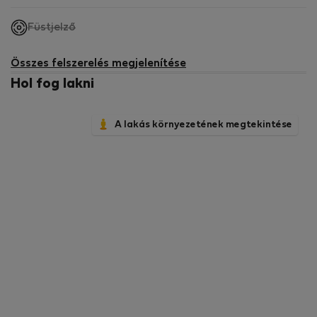
,
Füstjelző
nem
elérhető
Összes felszerelés megjelenítése
Hol fog lakni
A lakás környezetének megtekintése