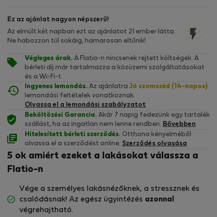
Ez az ajánlat nagyon népszerű!
Az elmúlt két napban ezt az ajánlatot 21 ember látta.
Ne habozzon túl sokáig, hamarosan eltűnik!
Végleges árak.
A Flatio-n nincsenek rejtett költségek. A
bérleti díj már tartalmazza a közüzemi szolgáltatásokat
és a Wi-Fi-t.
Ingyenes lemondás.
Az ajánlatra
Jó szomszéd (14-napos)
lemondási feltételek vonatkoznak.
Olvassa el a lemondási szabályzatot
Beköltözési Garancia.
Akár 7 napig fedezünk egy tartalék
szállást, ha az ingatlan nem lenne rendben.
Bővebben
Hitelesített bérleti szerződés.
Otthona kényelméből
olvassa el a szerződést online.
Szerződés olvasása
5 ok amiért ezeket a lakásokat válassza a
Flatio-n
Vége a személyes lakásnézőknek, a stressznek és
csalódásnak! Az egész ügyintézés
azonnal
végrehajtható.