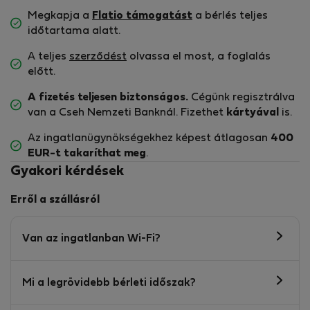
Megkapja a
Flatio támogatást
a bérlés teljes
időtartama alatt.
A teljes
szerződést
olvassa el most, a foglalás
előtt.
A fizetés teljesen biztonságos.
Cégünk regisztrálva
van a Cseh Nemzeti Banknál. Fizethet
kártyával
is.
Az ingatlanügynökségekhez képest átlagosan
400
EUR-t
takaríthat meg
.
Gyakori kérdések
Erről a szállásról
Van az ingatlanban Wi-Fi?
Mi a legrövidebb bérleti időszak?