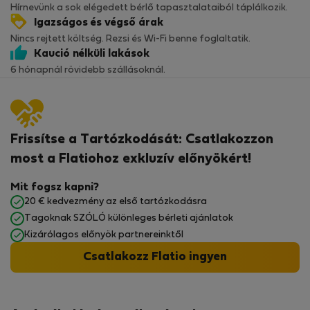
Hírnevünk a sok elégedett bérlő tapasztalataiból táplálkozik.
Igazságos és végső árak
Nincs rejtett költség. Rezsi és Wi-Fi benne foglaltatik.
Kaució nélküli lakások
6 hónapnál rövidebb szállásoknál.
Frissítse a Tartózkodását: Csatlakozzon
most a Flatiohoz exkluzív előnyökért!
Mit fogsz kapni?
20 € kedvezmény az első tartózkodásra
Tagoknak SZÓLÓ különleges bérleti ajánlatok
Kizárólagos előnyök partnereinktől
Csatlakozz Flatio ingyen