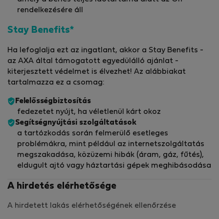
rendelkezésére áll
Stay Benefits*
Ha lefoglalja ezt az ingatlant, akkor a Stay Benefits -
az AXA által támogatott egyedülálló ajánlat -
kiterjesztett védelmet is élvezhet! Az alábbiakat
tartalmazza ez a csomag:
Felelősségbiztosítás
fedezetet nyújt, ha véletlenül kárt okoz
Segítségnyújtási szolgáltatások
a tartózkodás során felmerülő esetleges
problémákra, mint például az internetszolgáltatás
megszakadása, közüzemi hibák (áram, gáz, fűtés),
eldugult ajtó vagy háztartási gépek meghibásodása
A hirdetés elérhetősége
A hirdetett lakás elérhetőségének ellenőrzése