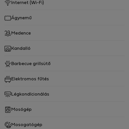
Internet (Wi-Fi)
Ágynemű
Medence
Kandalló
Barbecue grillsütő
Elektromos fűtés
Légkondícionálás
Mosógép
Mosogatógép