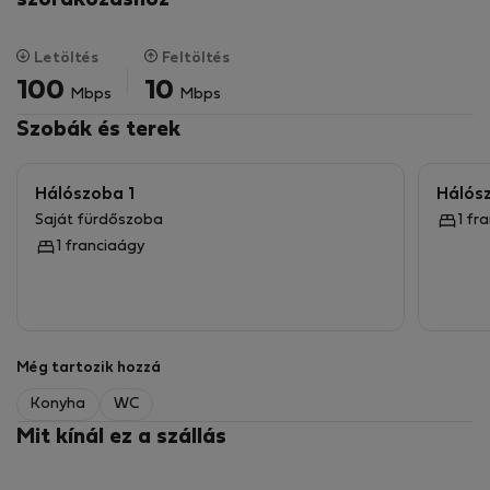
szórakozáshoz
Letöltés
Feltöltés
100
10
Mbps
Mbps
Szobák és terek
Hálószoba 1
Hálós
Saját fürdőszoba
1 fr
1 franciaágy
Még tartozik hozzá
Konyha
WC
Mit kínál ez a szállás