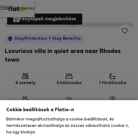
Bejelentkezés
Fényképek megjelenítése
StayProtection
+ Stay Benefits
Luxurious villa in quiet area near Rhodes
town
6 személy
3 hálószoba
1 fürdőszoba
2
250 m
Wi-Fi
Felszerelt
Cokkie beállítások a Flatio-n
Bármikor megváltoztathatja a cookie-beállításait, és
StayProtection
Stay Benefits
természetesen elutasíthatja az összes választható cookie-t,
ha úgy kívánja.
Az Ön tartózkodását ebben az ingatlanban a