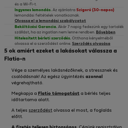
és a Wi-Fi-t.
Ingyenes lemondás.
Az ajánlatra
Szigorú (30-napos)
lemondási feltételek vonatkoznak.
Olvassa el a lemondási szabályzatot
Beköltözési Garancia.
Akár 7 napig fedezünk egy tartalék
szállást, ha az ingatlan nem lenne rendben.
Bővebben
Hitelesített bérleti szerződés.
Otthona kényelméből
olvassa el a szerződést online.
Szerződés olvasása
5 ok amiért ezeket a lakásokat válassza a
Flatio-n
Vége a személyes lakásnézőknek, a stressznek és
csalódásnak! Az egész ügyintézés
azonnal
végrehajtható.
Megkapja a
Flatio támogatást
a bérlés teljes
időtartama alatt.
A teljes
szerződést
olvassa el most, a foglalás
előtt.
A fizetés teljesen biztonságos.
Cégünk regisztrálva