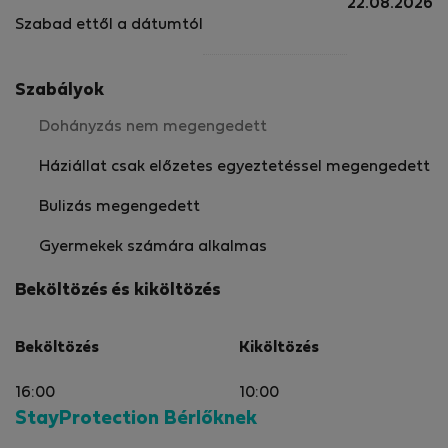
22.08.2026
Szabad ettől a dátumtól
Szabályok
Dohányzás nem megengedett
Háziállat csak előzetes egyeztetéssel megengedett
Bulizás megengedett
Gyermekek számára alkalmas
Beköltözés és kiköltözés
Beköltözés
Kiköltözés
16:00
10:00
StayProtection Bérlőknek