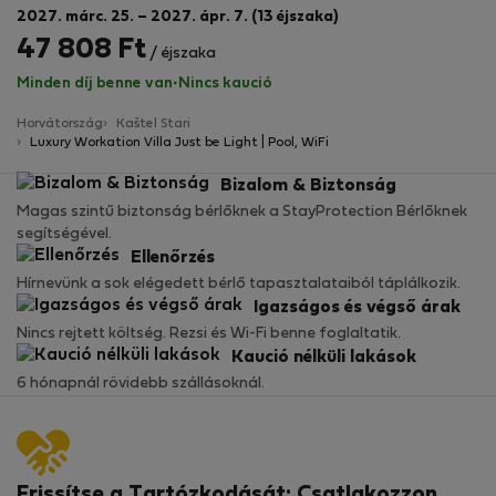
2027. márc. 25. – 2027. ápr. 7. (13 éjszaka)
47 808 Ft
/ éjszaka
Minden díj benne van
·
Nincs kaució
Horvátország
Kaštel Stari
Luxury Workation Villa Just be Light | Pool, WiFi
Bizalom & Biztonság
Magas szintű biztonság bérlőknek a StayProtection Bérlőknek
segítségével.
Ellenőrzés
Hírnevünk a sok elégedett bérlő tapasztalataiból táplálkozik.
Igazságos és végső árak
Nincs rejtett költség. Rezsi és Wi-Fi benne foglaltatik.
Kaució nélküli lakások
6 hónapnál rövidebb szállásoknál.
Frissítse a Tartózkodását: Csatlakozzon