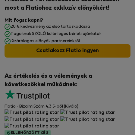
most a Flatiohoz exkluzív előnyökért!
Mit fogsz kapni?
20 € kedvezmény az első tartózkodásra
Tagoknak SZÓLÓ különleges bérleti ajánlatok
Kizárólagos előnyök partnereinktől
Csatlakozz Flatio ingyen
Az értékelés és a vélemények a
következőkkel működnek:
Flatio - BizalmiSzám 4.3 5-ből (Kiváló)
ELLENŐRZÖTT CÉG