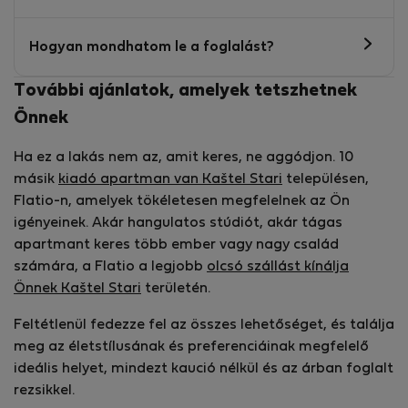
Hogyan mondhatom le a foglalást?
További ajánlatok, amelyek tetszhetnek
Önnek
Ha ez a lakás nem az, amit keres, ne aggódjon. 10
másik
kiadó apartman van Kaštel Stari
településen,
Flatio-n, amelyek tökéletesen megfelelnek az Ön
igényeinek. Akár hangulatos stúdiót, akár tágas
apartmant keres több ember vagy nagy család
számára, a Flatio a legjobb
olcsó szállást kínálja
Önnek Kaštel Stari
területén.
Feltétlenül fedezze fel az összes lehetőséget, és találja
meg az életstílusának és preferenciáinak megfelelő
ideális helyet, mindezt kaució nélkül és az árban foglalt
rezsikkel.