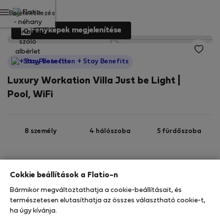
Bejelentkezés
Fényképek megjelenítése
StayProtection
+ Stay Benefits
Luxury Workation Villa Just be Light |
Pool, WiFi
8 személy
4 hálószoba
5 fürdőszoba
2
303 m
Wi-Fi
Felszerelt
Cokkie beállítások a Flatio-n
Bármikor megváltoztathatja a cookie-beállításait, és
StayProtection
Stay Benefits
természetesen elutasíthatja az összes választható cookie-t,
Az Ön tartózkodását ebben az ingatlanban a
ha úgy kívánja.