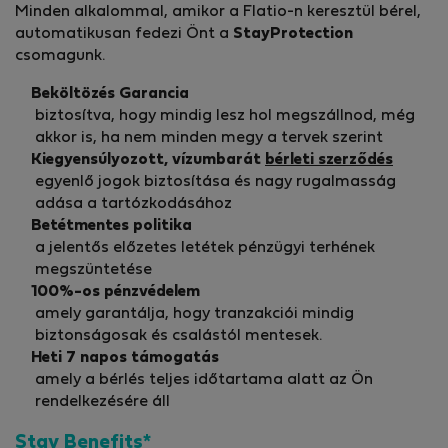
Minden alkalommal, amikor a Flatio-n keresztül bérel,
automatikusan fedezi Önt a
StayProtection
csomagunk.
Beköltözés Garancia
biztosítva, hogy mindig lesz hol megszállnod, még
akkor is, ha nem minden megy a tervek szerint
Kiegyensúlyozott, vízumbarát
bérleti szerződés
egyenlő jogok biztosítása és nagy rugalmasság
adása a tartózkodásához
Betétmentes politika
a jelentős előzetes letétek pénzügyi terhének
megszüntetése
100%-os pénzvédelem
amely garantálja, hogy tranzakciói mindig
biztonságosak és csalástól mentesek.
Heti 7 napos támogatás
amely a bérlés teljes időtartama alatt az Ön
rendelkezésére áll
Stay Benefits*