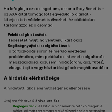
Ha lefoglalja ezt az ingatlant, akkor a Stay Benefits -
az AXA által támogatott egyedülálló ajánlat -
kiterjesztett védelmet is élvezhet! Az alábbiakat
tartalmazza ez a csomag:
Felelősségbiztosítás
fedezetet nyújt, ha véletlenül kárt okoz
Segítségnyújtási szolgáltatások
a tartózkodás során felmerülő esetleges
problémákra, mint például az internetszolgáltatás
megszakadása, közüzemi hibák (áram, gáz, fűtés),
eldugult ajtó vagy háztartási gépek meghibásodása
A hirdetés elérhetősége
A hirdetett lakás elérhetőségének ellenőrzése
Utoljára frissítve
4 órával ezelőtt
Végleges árak.
A Flatio-n nincsenek rejtett költségek. A
bérleti díj már tartalmazza a közüzemi szolgáltatásokat