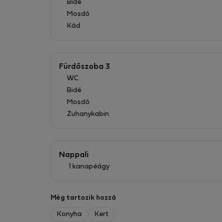
Bidé
Mosdó
Kád
Fürdőszoba 3
WC
Bidé
Mosdó
Zuhanykabin
Nappali
1 kanapéágy
Még tartozik hozzá
Konyha
Kert