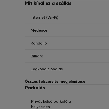
Mit kínál ez a szállás
Internet (Wi-Fi)
Medence
Kandalló
Billiárd
Légkondícionálás
Összes felszerelés megjelenítése
Parkolás
Privát külső parkoló a
helyszínen