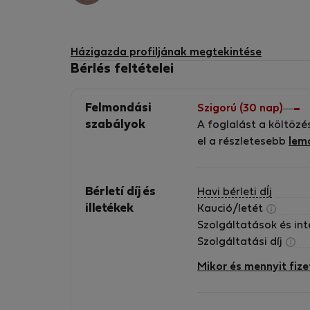
Házigazda profiljának megtekintése
Bérlés feltételei
Felmondási
Szigorú (30 nap)
szabályok
A foglalást a költözé
el a részletesebb
lem
Bérletí díj és
Havi bérleti dÍj
illetékek
Kaució/letét
Szolgáltatások és in
Szolgáltatási díj
Mikor és mennyit fize