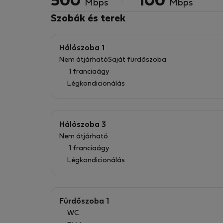
500
100
Mbps
Mbps
Szobák és terek
Hálószoba 1
Nem átjárható
Saját fürdőszoba
1 franciaágy
Légkondicionálás
Hálószoba 3
Nem átjárható
1 franciaágy
Légkondicionálás
Fürdőszoba 1
WC