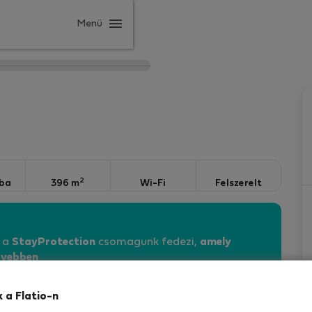
Menü
2
ba
396 m
Wi-Fi
Felszerelt
n a
StayProtection
csomagunk fedezi,
amely
vebben
k a Flatio-n