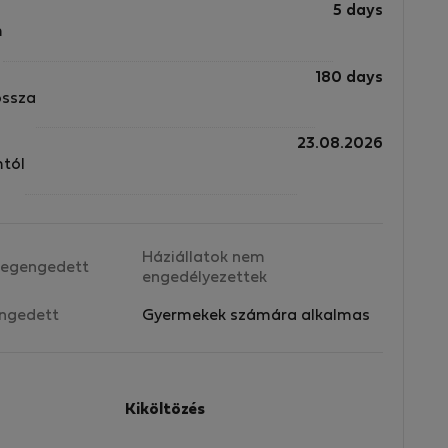
5 days
m
180 days
ossza
23.08.2026
mtól
Háziállatok nem
egengedett
engedélyezettek
ngedett
Gyermekek számára alkalmas
Kiköltözés