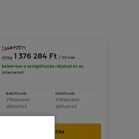
1 448 720
Ft
1 376 284
Ft
átlag
/ 30 nap
beleértve a szolgáltatás-díjakat és az
internetet
Beköltözés
Kiköltözés
Válasszon
Válasszon
dátumot
dátumot
Folytatás