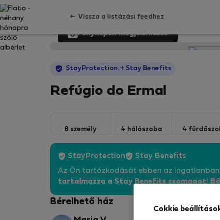
Vissza a listázási feedhez
Fényképek megjelenítése
StayProtection
+ Stay Benefits
Refúgio do Ermal
8 személy
4 hálószoba
4 fürdőszo
StayProtection
Stay Benefits
Az Ön tartózkodását ebben az ingatlanba
tartalmazza a Stay Benefits csomagot
!
Bő
Bérelhető ház
Cokkie beállításo