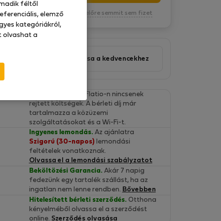
madik féltől
Kötelezettség nélkül, egyelőre semmit sem fizet
eferenciális, elemző
gyes kategóriákról,
at olvashat a
Ajánlat hozzáadása a kedvencekhez
Végleges árak.
A Flatio-n nincsenek
rejtett költségek. A bérleti díj már
tartalmazza a közüzemi
szolgáltatásokat és a Wi-Fi-t.
Ingyenes lemondás.
Az ajánlatra
Szigorú (30-napos)
lemondási
feltételek vonatkoznak.
Olvassa el a lemondási szabályzatot
Beköltözési Garancia.
Akár 7 napig
fedezünk egy tartalék szállást, ha az
ingatlan nem lenne rendben.
Bővebben
Hitelesített bérleti szerződés.
Otthona
kényelméből olvassa el a szerződést
online.
Szerződés olvasása