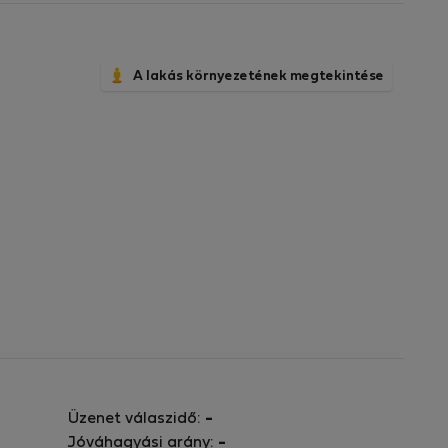
A lakás környezetének megtekintése
Üzenet válaszidő:
-
Jóváhagyási arány:
-