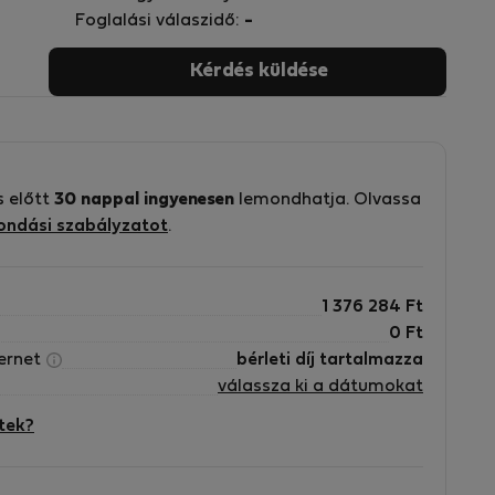
Foglalási válaszidő:
-
Kérdés küldése
s előtt
30 nappal ingyenesen
lemondhatja. Olvassa
ondási szabályzatot
.
1 376 284
Ft
0
Ft
ternet
bérleti díj tartalmazza
válassza ki a dátumokat
tek?