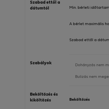
Szabad ettől a
Min. bérleti időtarta
dátumtól
A bérlet maximális h
Szabad ettől a dátu
Szabályok
Dohányzás nem m
Bulizás nem mege
Beköltözés és
Beköltözés
kiköltözés