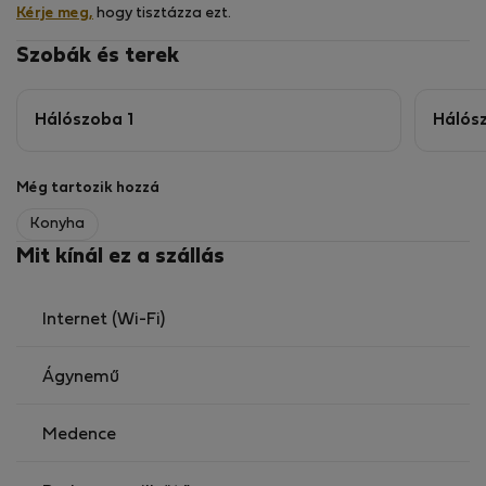
Kérje meg,
hogy tisztázza ezt.
Szobák és terek
Hálószoba 1
Hálós
Még tartozik hozzá
Konyha
Mit kínál ez a szállás
Internet (Wi-Fi)
Ágynemű
Medence