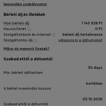
lemondási szabályzatot
.
Bérletí díj és illetékek
Havi bérleti dÍj
1 145 928
Ft
Kaució/letét
0
Ft
Szolgáltatások és internet
bérleti díj tartalmazza
Szolgáltatási díj
válassza ki a dátumokat
Mikor és mennyit fizetek?
Szabad ettől a dátumtól
30 days
Min. bérleti időtartam
korlátlan
A bérlet maximális hossza
03.10.2026
Szabad ettől a dátumtól