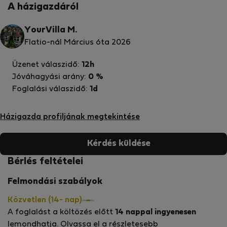
A házigazdáról
YourVilla M.
Flatio-nál Március óta 2026
Üzenet válaszidő:
12h
Jóváhagyási arány:
0 %
Foglalási válaszidő:
1d
Házigazda profiljának megtekintése
Kérdés küldése
Bérlés feltételei
Felmondási szabályok
Közvetlen (14- nap)
A foglalást a költözés előtt
14 nappal ingyenesen
lemondhatja. Olvassa el a részletesebb