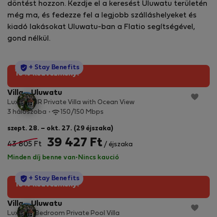
döntést hozzon. Kezdje el a keresést Uluwatu területén
még ma, és fedezze fel a legjobb szálláshelyeket és
kiadó lakásokat Uluwatu-ban a Flatio segítségével,
gond nélkül.
StayProtection
+ Stay Benefits
10% kedvezmény!
Villa - Uluwatu
Luxury 3BR Private Villa with Ocean View
3 hálószoba
150/150 Mbps
szept. 28. – okt. 27. (29 éjszaka)
39 427 Ft
43 805 Ft
/ éjszaka
Minden díj benne van
·
Nincs kaució
StayProtection
+ Stay Benefits
10% kedvezmény!
Villa - Uluwatu
Luxury 3 Bedroom Private Pool Villa