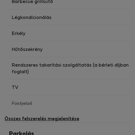
Barbecue grillsütő
Légkondícionálás
Erkély
Hűtőszekrény
Rendszeres takarítási szolgáltatás (a bérleti díjban
foglalt)
TV
,
Füstjelző
nem
elérhető
Összes felszerelés megjelenítése
Parkolás