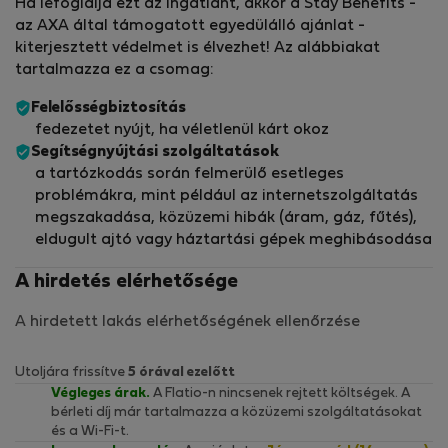
Ha lefoglalja ezt az ingatlant, akkor a Stay Benefits -
az AXA által támogatott egyedülálló ajánlat -
kiterjesztett védelmet is élvezhet! Az alábbiakat
tartalmazza ez a csomag:
Felelősségbiztosítás
fedezetet nyújt, ha véletlenül kárt okoz
Segítségnyújtási szolgáltatások
a tartózkodás során felmerülő esetleges
problémákra, mint például az internetszolgáltatás
megszakadása, közüzemi hibák (áram, gáz, fűtés),
eldugult ajtó vagy háztartási gépek meghibásodása
A hirdetés elérhetősége
A hirdetett lakás elérhetőségének ellenőrzése
Utoljára frissítve
5 órával ezelőtt
Végleges árak.
A Flatio-n nincsenek rejtett költségek. A
bérleti díj már tartalmazza a közüzemi szolgáltatásokat
és a Wi-Fi-t.