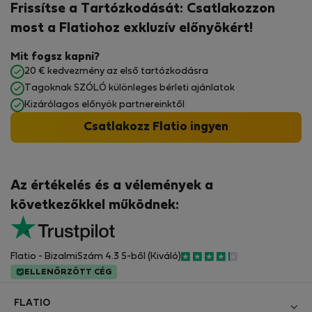
Frissítse a Tartózkodását: Csatlakozzon
most a Flatiohoz exkluzív előnyökért!
Mit fogsz kapni?
20 € kedvezmény az első tartózkodásra
Tagoknak SZÓLÓ különleges bérleti ajánlatok
Kizárólagos előnyök partnereinktől
Csatlakozz Flatio ingyen
Az értékelés és a vélemények a
következőkkel működnek:
Flatio - BizalmiSzám 4.3 5-ből (Kiváló)
ELLENŐRZÖTT CÉG
FLATIO