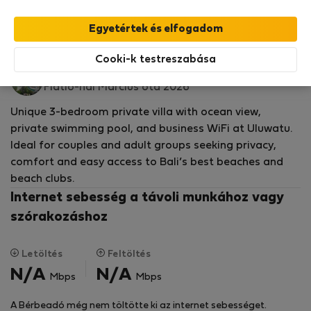
StayProtection
csomagunk fedezi,
amely
tartalmazza a Stay Benefits csomagot
!
Bővebben
Bérelhető ház - Uluwatu
Cooki-k testreszabása
YourVilla M.
Flatio-nál Március óta 2026
Unique 3-bedroom private villa with ocean view,
private swimming pool, and business WiFi at Uluwatu.
Ideal for couples and adult groups seeking privacy,
comfort and easy access to Bali’s best beaches and
beach clubs.
Internet sebesség a távoli munkához vagy
szórakozáshoz
Letöltés
Feltöltés
N/A
N/A
Mbps
Mbps
A Bérbeadó még nem töltötte ki az internet sebességet.