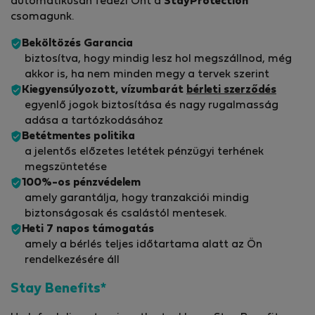
automatikusan fedezi Önt a
StayProtection
csomagunk.
Beköltözés Garancia
biztosítva, hogy mindig lesz hol megszállnod, még
akkor is, ha nem minden megy a tervek szerint
Kiegyensúlyozott, vízumbarát
bérleti szerződés
egyenlő jogok biztosítása és nagy rugalmasság
adása a tartózkodásához
Betétmentes politika
a jelentős előzetes letétek pénzügyi terhének
megszüntetése
100%-os pénzvédelem
amely garantálja, hogy tranzakciói mindig
biztonságosak és csalástól mentesek.
Heti 7 napos támogatás
amely a bérlés teljes időtartama alatt az Ön
rendelkezésére áll
Stay Benefits*