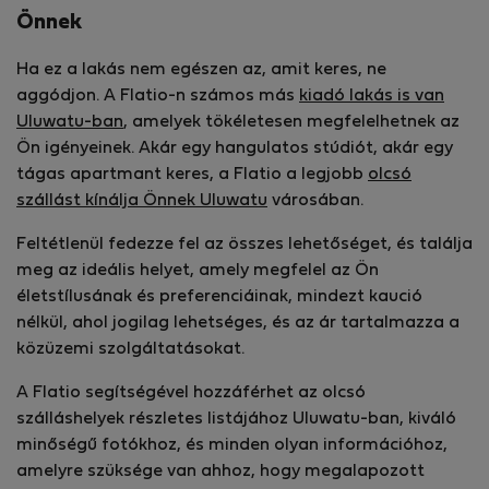
Önnek
Ha ez a lakás nem egészen az, amit keres, ne
aggódjon. A Flatio-n számos más
kiadó lakás is van
Uluwatu-ban
, amelyek tökéletesen megfelelhetnek az
Ön igényeinek. Akár egy hangulatos stúdiót, akár egy
tágas apartmant keres, a Flatio a legjobb
olcsó
szállást kínálja Önnek Uluwatu
városában.
Feltétlenül fedezze fel az összes lehetőséget, és találja
meg az ideális helyet, amely megfelel az Ön
életstílusának és preferenciáinak, mindezt kaució
nélkül, ahol jogilag lehetséges, és az ár tartalmazza a
közüzemi szolgáltatásokat.
A Flatio segítségével hozzáférhet az olcsó
szálláshelyek részletes listájához Uluwatu-ban, kiváló
minőségű fotókhoz, és minden olyan információhoz,
amelyre szüksége van ahhoz, hogy megalapozott