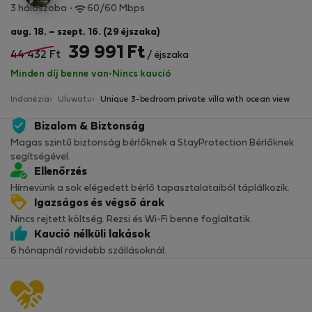
3 hálószoba
60/60 Mbps
aug. 18. – szept. 16. (29 éjszaka)
39 991 Ft
44 432 Ft
/ éjszaka
Minden díj benne van
·
Nincs kaució
Indonézia
Uluwatu
Unique 3-bedroom private villa with ocean view
Bizalom & Biztonság
Magas szintű biztonság bérlőknek a StayProtection Bérlőknek
segítségével.
Ellenőrzés
Hírnevünk a sok elégedett bérlő tapasztalataiból táplálkozik.
Igazságos és végső árak
Nincs rejtett költség. Rezsi és Wi-Fi benne foglaltatik.
Kaució nélküli lakások
6 hónapnál rövidebb szállásoknál.