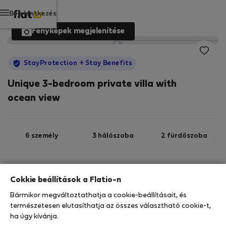
Bejelentkezés
Fényképek megjelenítése
StayProtection
+ Stay Benefits
Unique 3-bedroom private villa with
ocean view
6 személy
3 hálószoba
2 fürdőszoba
Wi-Fi
Felszerelt
Cokkie beállítások a Flatio-n
Bármikor megváltoztathatja a cookie-beállításait, és
StayProtection
Stay Benefits
természetesen elutasíthatja az összes választható cookie-t,
ha úgy kívánja.
Az Ön tartózkodását ebben az ingatlanban a