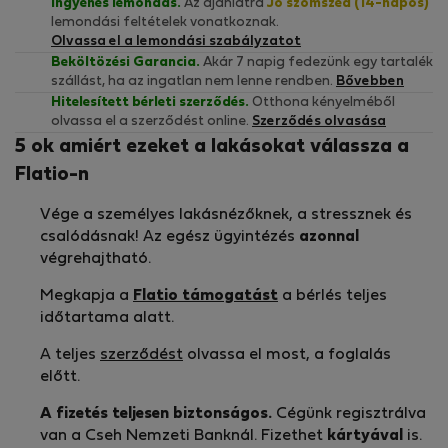
Ingyenes lemondás.
Az ajánlatra
Jó szomszéd (14-napos)
lemondási feltételek vonatkoznak.
Olvassa el a lemondási szabályzatot
Beköltözési Garancia.
Akár 7 napig fedezünk egy tartalék
szállást, ha az ingatlan nem lenne rendben.
Bővebben
Hitelesített bérleti szerződés.
Otthona kényelméből
olvassa el a szerződést online.
Szerződés olvasása
5 ok amiért ezeket a lakásokat válassza a
Flatio-n
Vége a személyes lakásnézőknek, a stressznek és
csalódásnak! Az egész ügyintézés
azonnal
végrehajtható.
Megkapja a
Flatio támogatást
a bérlés teljes
időtartama alatt.
A teljes
szerződést
olvassa el most, a foglalás
előtt.
A fizetés teljesen biztonságos.
Cégünk regisztrálva
van a Cseh Nemzeti Banknál. Fizethet
kártyával
is.