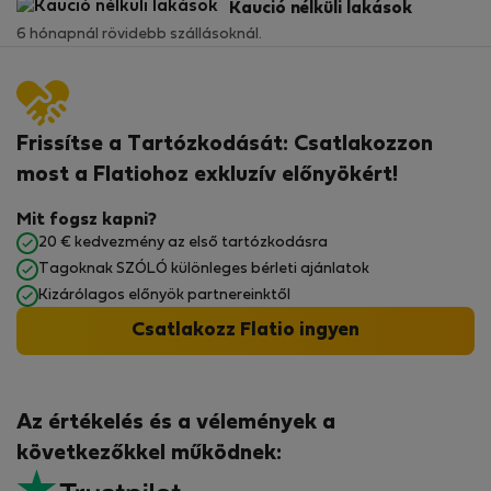
Kaució nélküli lakások
6 hónapnál rövidebb szállásoknál.
Frissítse a Tartózkodását: Csatlakozzon
most a Flatiohoz exkluzív előnyökért!
Mit fogsz kapni?
20 € kedvezmény az első tartózkodásra
Tagoknak SZÓLÓ különleges bérleti ajánlatok
Kizárólagos előnyök partnereinktől
Csatlakozz Flatio ingyen
Az értékelés és a vélemények a
következőkkel működnek: