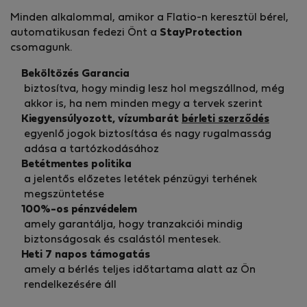
Minden alkalommal, amikor a Flatio-n keresztül bérel,
automatikusan fedezi Önt a
StayProtection
csomagunk.
Beköltözés Garancia
biztosítva, hogy mindig lesz hol megszállnod, még
akkor is, ha nem minden megy a tervek szerint
Kiegyensúlyozott, vízumbarát
bérleti szerződés
egyenlő jogok biztosítása és nagy rugalmasság
adása a tartózkodásához
Betétmentes politika
a jelentős előzetes letétek pénzügyi terhének
megszüntetése
100%-os pénzvédelem
amely garantálja, hogy tranzakciói mindig
biztonságosak és csalástól mentesek.
Heti 7 napos támogatás
amely a bérlés teljes időtartama alatt az Ön
rendelkezésére áll