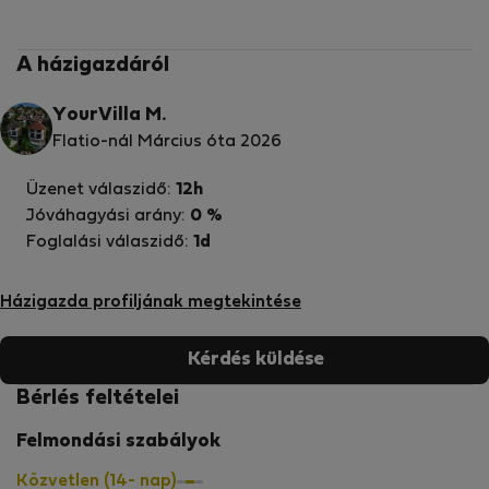
A házigazdáról
YourVilla M.
Flatio-nál Március óta 2026
Üzenet válaszidő:
12h
Jóváhagyási arány:
0 %
Foglalási válaszidő:
1d
Házigazda profiljának megtekintése
Kérdés küldése
Bérlés feltételei
Felmondási szabályok
Közvetlen (14- nap)