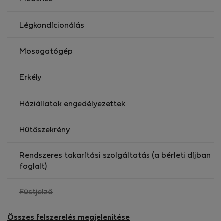
Légkondícionálás
Mosogatógép
Erkély
Háziállatok engedélyezettek
Hűtőszekrény
Rendszeres takarítási szolgáltatás (a bérleti díjban
foglalt)
,
Füstjelző
nem
elérhető
Összes felszerelés megjelenítése