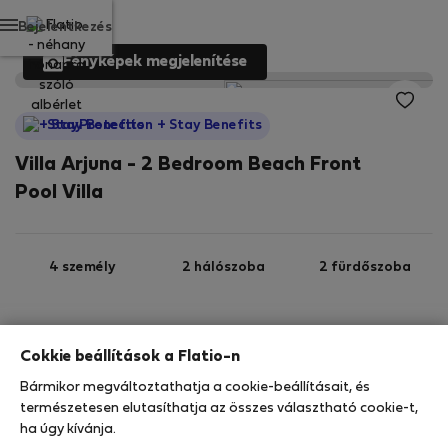
Bejelentkezés
Fényképek megjelenítése
StayProtection
+ Stay Benefits
Villa Arjuna - 2 Bedroom Beach Front
Pool Villa
4 személy
2 hálószoba
2 fürdőszoba
Wi-Fi
Felszerelt
Cokkie beállítások a Flatio-n
Bármikor megváltoztathatja a cookie-beállításait, és
StayProtection
Stay Benefits
természetesen elutasíthatja az összes választható cookie-t,
Az Ön tartózkodását ebben az ingatlanban a
ha úgy kívánja.