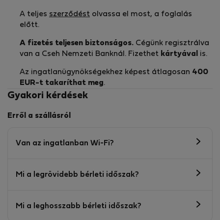
A teljes
szerződést
olvassa el most, a foglalás
előtt.
A fizetés teljesen biztonságos.
Cégünk regisztrálva
van a Cseh Nemzeti Banknál. Fizethet
kártyával
is.
Az ingatlanügynökségekhez képest átlagosan
400
EUR-t
takaríthat meg
.
Gyakori kérdések
Erről a szállásról
Van az ingatlanban Wi-Fi?
Mi a legrövidebb bérleti időszak?
Mi a leghosszabb bérleti időszak?