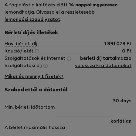
A foglalást a költözés előtt
14 nappal ingyenesen
lemondhatja. Olvassa el a részletesebb
lemondási szabályzatot
.
Bérletí díj és illetékek
Havi bérleti dÍj
1 891 078
Ft
Kaució/letét
0
Ft
Szolgáltatások és internet
bérleti díj tartalmazza
Szolgáltatási díj
válassza ki a dátumokat
Mikor és mennyit fizetek?
Szabad ettől a dátumtól
30 days
Min. bérleti időtartam
korlátlan
A bérlet maximális hossza