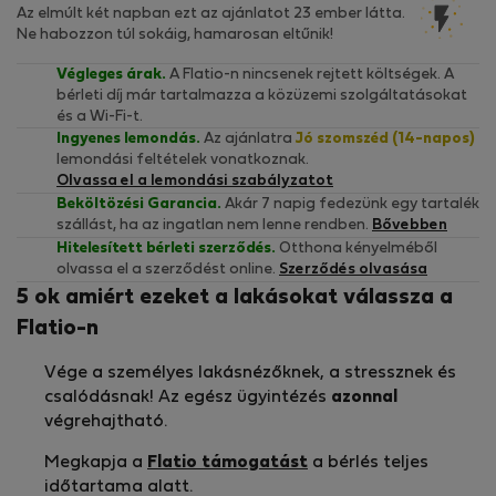
Az elmúlt két napban ezt az ajánlatot 23 ember látta.
Ne habozzon túl sokáig, hamarosan eltűnik!
Végleges árak.
A Flatio-n nincsenek rejtett költségek. A
bérleti díj már tartalmazza a közüzemi szolgáltatásokat
és a Wi-Fi-t.
Ingyenes lemondás.
Az ajánlatra
Jó szomszéd (14-napos)
lemondási feltételek vonatkoznak.
Olvassa el a lemondási szabályzatot
Beköltözési Garancia.
Akár 7 napig fedezünk egy tartalék
szállást, ha az ingatlan nem lenne rendben.
Bővebben
Hitelesített bérleti szerződés.
Otthona kényelméből
olvassa el a szerződést online.
Szerződés olvasása
5 ok amiért ezeket a lakásokat válassza a
Flatio-n
Vége a személyes lakásnézőknek, a stressznek és
csalódásnak! Az egész ügyintézés
azonnal
végrehajtható.
Megkapja a
Flatio támogatást
a bérlés teljes
időtartama alatt.