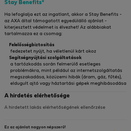
Stay Benefits*
Ha lefoglalja ezt az ingatlant, akkor a Stay Benefits -
az AXA által támogatott egyedülálló ajánlat -
kiterjesztett védelmet is élvezhet! Az alábbiakat
tartalmazza ez a csomag:
Felelősségbiztosítás
fedezetet nyújt, ha véletlenül kárt okoz
Segítségnyújtási szolgáltatások
a tartózkodás során felmerülő esetleges
problémákra, mint például az internetszolgáltatás
megszakadása, közüzemi hibák (áram, gáz, fűtés),
eldugult ajtó vagy háztartási gépek meghibásodása
A hirdetés elérhetősége
A hirdetett lakás elérhetőségének ellenőrzése
Ez az ajánlat nagyon népszerű!