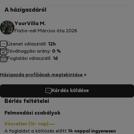
A házigazdáról
YourVilla M.
Flatio-nál Március óta 2026
Üzenet válaszidő:
12h
Jóváhagyási arány:
0 %
Foglalási válaszidő:
1d
Házigazda profiljának megtekintése
Kérdés küldése
Bérlés feltételei
Felmondási szabályok
Közvetlen (14- nap)
A foglalást a költözés előtt
14 nappal ingyenesen