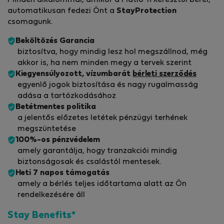
Minden alkalommal, amikor a Flatio-n keresztül bérel,
automatikusan fedezi Önt a
StayProtection
csomagunk.
Beköltözés Garancia
biztosítva, hogy mindig lesz hol megszállnod, még
akkor is, ha nem minden megy a tervek szerint
Kiegyensúlyozott, vízumbarát
bérleti szerződés
egyenlő jogok biztosítása és nagy rugalmasság
adása a tartózkodásához
Betétmentes politika
a jelentős előzetes letétek pénzügyi terhének
megszüntetése
100%-os pénzvédelem
amely garantálja, hogy tranzakciói mindig
biztonságosak és csalástól mentesek.
Heti 7 napos támogatás
amely a bérlés teljes időtartama alatt az Ön
rendelkezésére áll
Stay Benefits*