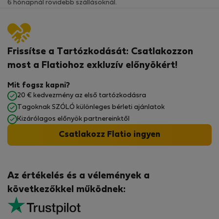
6 hónapnál rövidebb szállásoknál.
Frissítse a Tartózkodását: Csatlakozzon
most a Flatiohoz exkluzív előnyökért!
Mit fogsz kapni?
20 € kedvezmény az első tartózkodásra
Tagoknak SZÓLÓ különleges bérleti ajánlatok
Kizárólagos előnyök partnereinktől
Csatlakozz Flatio ingyen
Az értékelés és a vélemények a
következőkkel működnek: