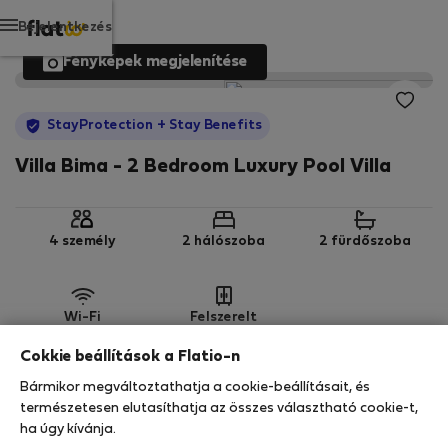
Bejelentkezés
Fényképek megjelenítése
StayProtection
+ Stay Benefits
Villa Bima - 2 Bedroom Luxury Pool Villa
4 személy
2 hálószoba
2 fürdőszoba
Wi-Fi
Felszerelt
Cokkie beállítások a Flatio-n
StayProtection
Stay Benefits
Bármikor megváltoztathatja a cookie-beállításait, és
Az Ön tartózkodását ebben az ingatlanban a
természetesen elutasíthatja az összes választható cookie-t,
StayProtection
csomagunk fedezi,
amely
ha úgy kívánja.
tartalmazza a Stay Benefits csomagot
!
Bővebben