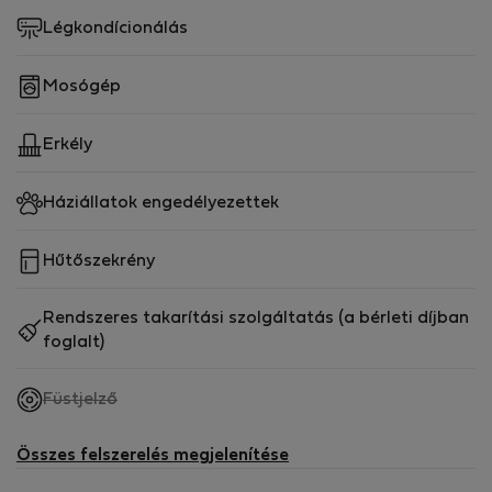
Légkondícionálás
Mosógép
Erkély
Háziállatok engedélyezettek
Hűtőszekrény
Rendszeres takarítási szolgáltatás (a bérleti díjban
foglalt)
,
Füstjelző
nem
elérhető
Összes felszerelés megjelenítése