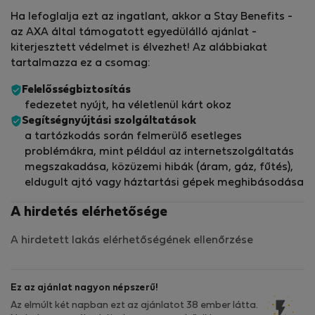
Ha lefoglalja ezt az ingatlant, akkor a Stay Benefits -
az AXA által támogatott egyedülálló ajánlat -
kiterjesztett védelmet is élvezhet! Az alábbiakat
tartalmazza ez a csomag:
Felelősségbiztosítás
fedezetet nyújt, ha véletlenül kárt okoz
Segítségnyújtási szolgáltatások
a tartózkodás során felmerülő esetleges
problémákra, mint például az internetszolgáltatás
megszakadása, közüzemi hibák (áram, gáz, fűtés),
eldugult ajtó vagy háztartási gépek meghibásodása
A hirdetés elérhetősége
A hirdetett lakás elérhetőségének ellenőrzése
Ez az ajánlat nagyon népszerű!
Az elmúlt két napban ezt az ajánlatot 38 ember látta.