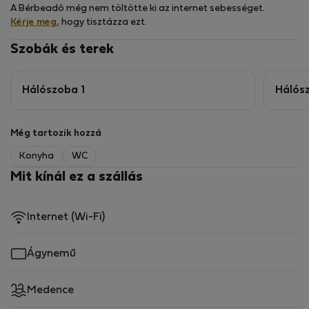
A Bérbeadó még nem töltötte ki az internet sebességet.
Kérje meg,
hogy tisztázza ezt.
Szobák és terek
Hálószoba 1
Hálós
Még tartozik hozzá
Konyha
WC
Mit kínál ez a szállás
Internet (Wi-Fi)
Ágynemű
Medence