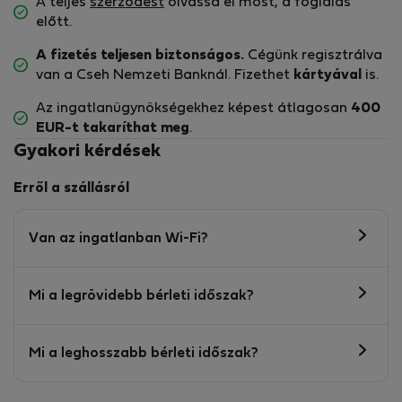
A teljes
szerződést
olvassa el most, a foglalás
előtt.
A fizetés teljesen biztonságos.
Cégünk regisztrálva
van a Cseh Nemzeti Banknál. Fizethet
kártyával
is.
Az ingatlanügynökségekhez képest átlagosan
400
EUR-t
takaríthat meg
.
Gyakori kérdések
Erről a szállásról
Van az ingatlanban Wi-Fi?
Mi a legrövidebb bérleti időszak?
Mi a leghosszabb bérleti időszak?