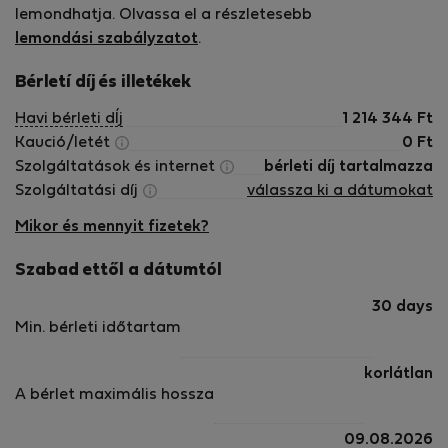
lemondhatja. Olvassa el a részletesebb
lemondási szabályzatot
.
Bérletí díj és illetékek
Havi bérleti dÍj
1 214 344
Ft
Kaució/letét
0
Ft
Szolgáltatások és internet
bérleti díj tartalmazza
Szolgáltatási díj
válassza ki a dátumokat
Mikor és mennyit fizetek?
Szabad ettől a dátumtól
30 days
Min. bérleti időtartam
korlátlan
A bérlet maximális hossza
09.08.2026