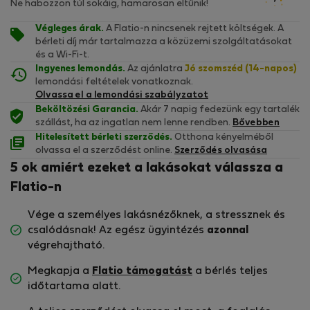
Ne habozzon túl sokáig, hamarosan eltűnik!
Végleges árak.
A Flatio-n nincsenek rejtett költségek. A
bérleti díj már tartalmazza a közüzemi szolgáltatásokat
és a Wi-Fi-t.
Ingyenes lemondás.
Az ajánlatra
Jó szomszéd (14-napos)
lemondási feltételek vonatkoznak.
Olvassa el a lemondási szabályzatot
Beköltözési Garancia.
Akár 7 napig fedezünk egy tartalék
szállást, ha az ingatlan nem lenne rendben.
Bővebben
Hitelesített bérleti szerződés.
Otthona kényelméből
olvassa el a szerződést online.
Szerződés olvasása
5 ok amiért ezeket a lakásokat válassza a
Flatio-n
Vége a személyes lakásnézőknek, a stressznek és
csalódásnak! Az egész ügyintézés
azonnal
végrehajtható.
Megkapja a
Flatio támogatást
a bérlés teljes
időtartama alatt.