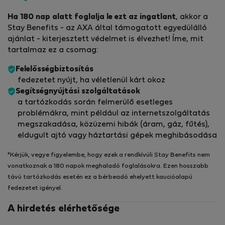
Ha 180 nap alatt foglalja le ezt az ingatlant
, akkor a
Stay Benefits - az AXA által támogatott egyedülálló
ajánlat - kiterjesztett védelmet is élvezhet! Íme, mit
tartalmaz ez a csomag:
Felelősségbiztosítás
fedezetet nyújt, ha véletlenül kárt okoz
Segítségnyújtási szolgáltatások
a tartózkodás során felmerülő esetleges
problémákra, mint például az internetszolgáltatás
megszakadása, közüzemi hibák (áram, gáz, fűtés),
eldugult ajtó vagy háztartási gépek meghibásodása
*Kérjük, vegye figyelembe, hogy ezek a rendkívüli Stay Benefits nem
vonatkoznak a 180 napok meghaladó foglalásokra. Ezen hosszabb
távú tartózkodás esetén ez a bérbeadó ehelyett kaucióalapú
fedezetet igényel.
A hirdetés elérhetősége