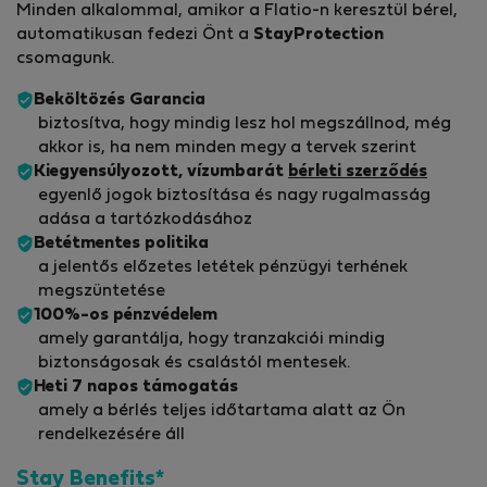
Minden alkalommal, amikor a Flatio-n keresztül bérel,
automatikusan fedezi Önt a
StayProtection
csomagunk.
Beköltözés Garancia
biztosítva, hogy mindig lesz hol megszállnod, még
akkor is, ha nem minden megy a tervek szerint
Kiegyensúlyozott, vízumbarát
bérleti szerződés
egyenlő jogok biztosítása és nagy rugalmasság
adása a tartózkodásához
Betétmentes politika
a jelentős előzetes letétek pénzügyi terhének
megszüntetése
100%-os pénzvédelem
amely garantálja, hogy tranzakciói mindig
biztonságosak és csalástól mentesek.
Heti 7 napos támogatás
amely a bérlés teljes időtartama alatt az Ön
rendelkezésére áll
Stay Benefits*