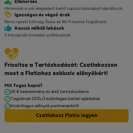
Ellenőrzés
Hírnevünk a sok elégedett bérlő tapasztalataiból táplálkozik.
Igazságos és végső árak
Nincs rejtett költség. Rezsi és Wi-Fi benne foglaltatik.
Kaució nélküli lakások
6 hónapnál rövidebb szállásoknál.
Frissítse a Tartózkodását: Csatlakozzon
most a Flatiohoz exkluzív előnyökért!
Mit fogsz kapni?
20 € kedvezmény az első tartózkodásra
Tagoknak SZÓLÓ különleges bérleti ajánlatok
Kizárólagos előnyök partnereinktől
Csatlakozz Flatio ingyen