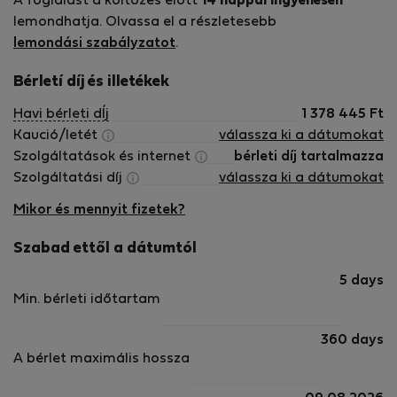
A foglalást a költözés előtt
14 nappal ingyenesen
lemondhatja. Olvassa el a részletesebb
lemondási szabályzatot
.
Bérletí díj és illetékek
Havi bérleti dÍj
1 378 445
Ft
Kaució/letét
válassza ki a dátumokat
Szolgáltatások és internet
bérleti díj tartalmazza
Szolgáltatási díj
válassza ki a dátumokat
Mikor és mennyit fizetek?
Szabad ettől a dátumtól
5 days
Min. bérleti időtartam
360 days
A bérlet maximális hossza