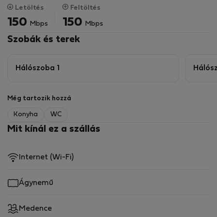
kényelmes kanapéval és okos tévével. A komplexumon
Letöltés
Feltöltés
keresztül mindössze 2 perc sétával eljuthat a strandra.
150
150
Mbps
Mbps
A villa előtti óceán időtől és dagálytól függően
alkalmas úszásra és szörfözésre.
Szobák és terek
Hálószoba 1
Hálós
Még tartozik hozzá
Konyha
WC
Mit kínál ez a szállás
Internet (Wi-Fi)
Ágynemű
Medence