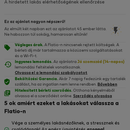
A hirdetett lakás elérhetőségének ellenőrzése
Ez az ajánlat nagyon népszerű!
Az elmúlt két napban ezt az ajánlatot 45 ember látta.
Ne habozzon túl sokáig, hamarosan eltűnik!
Végleges árak.
A Flatio-n nincsenek rejtett költségek. A
bérleti díj már tartalmazza a közüzemi szolgáltatásokat
és a Wi-Fi-t.
Ingyenes lemondás.
Az ajánlatra
Jó szomszéd (14-napos)
lemondási feltételek vonatkoznak.
Olvassa el a lemondási szabályzatot
Beköltözési Garancia.
Akár 7 napig fedezünk egy tartalék
szállást, ha az ingatlan nem lenne rendben.
Bővebben
Hitelesített bérleti szerződés.
Otthona kényelméből
olvassa el a szerződést online.
Szerződés olvasása
5 ok amiért ezeket a lakásokat válassza a
Flatio-n
Vége a személyes lakásnézőknek, a stressznek és
csalódásnak! Az egész ügyintézés
azonnal