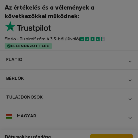
Az értékelés és a vélemények a
következőkkel működnek:
Flatio - BizalmiSzám 4.3 5-ből (Kiváló)
ELLENŐRZÖTT CÉG
FLATIO
Blog
BÉRLŐK
Legyen Partnerünk
Bejelentkezés
Csatlakozzon a Digitális Nomád Tesztelő Klubhoz
TULAJDONOSOK
Hozza létre a fiókomat
Kapcsolat és Impresszum
Bejelentkezés
Cégeknek
MAGYAR
Üzleti feltételek
Hirdesse meg ingatlanát
StayProtection bérlőknek
Személyes adatok védelme
StayProtection bérbeadóknak
Kövessen minket
Dátumok hozzáadása
Segítség bérlőknek