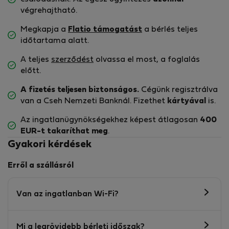
végrehajtható.
Megkapja a
Flatio támogatást
a bérlés teljes
időtartama alatt.
A teljes
szerződést
olvassa el most, a foglalás
előtt.
A fizetés teljesen biztonságos.
Cégünk regisztrálva
van a Cseh Nemzeti Banknál. Fizethet
kártyával
is.
Az ingatlanügynökségekhez képest átlagosan
400
EUR-t
takaríthat meg
.
Gyakori kérdések
Erről a szállásról
Van az ingatlanban Wi-Fi?
Mi a legrövidebb bérleti időszak?