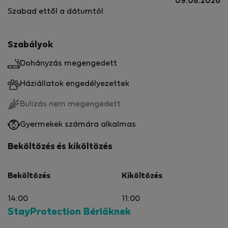
09.08.2026
Szabad ettől a dátumtól
Szabályok
Dohányzás megengedett
Háziállatok engedélyezettek
Bulizás nem megengedett
Gyermekek számára alkalmas
Beköltözés és kiköltözés
Beköltözés
Kiköltözés
14:00
11:00
StayProtection Bérlőknek