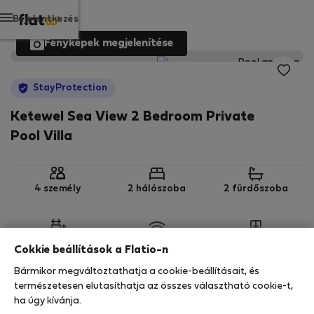
Bejelentkezés
Fényképek megjelenítése
StayProtection
Ketewel Sea View 2 Bedroom Private
Pool Villa
4 személy
2 hálószoba
2 fürdőszoba
2
350 m
Wi-Fi
Felszerelt
Cokkie beállítások a Flatio-n
Bármikor megváltoztathatja a cookie-beállításait, és
StayProtection
Stay Benefits
természetesen elutasíthatja az összes választható cookie-t,
ha úgy kívánja.
Az ebben az ingatlanban való tartózkodását a