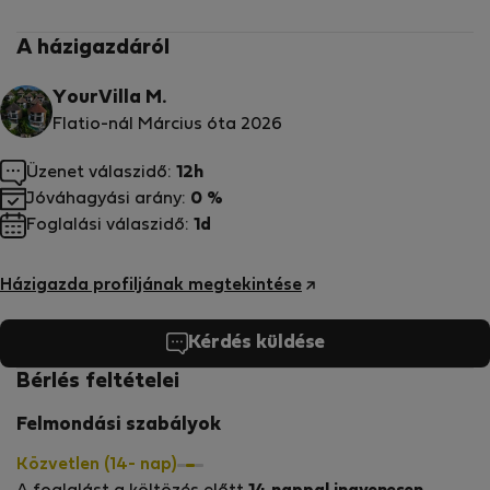
A házigazdáról
YourVilla M.
Flatio-nál Március óta 2026
Üzenet válaszidő:
12h
Jóváhagyási arány:
0 %
Foglalási válaszidő:
1d
Házigazda profiljának megtekintése
Kérdés küldése
Bérlés feltételei
Felmondási szabályok
Közvetlen (14- nap)