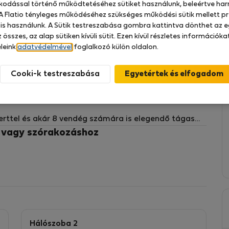
zkodással történő működtetéséhez sütiket használunk, beleértve har
 A Flatio tényleges működéséhez szükséges működési sütik mellett pr
 is használunk. A Sütik testreszabása gombra kattintva dönthet az e
 összes, az alap sütiken kívüli sütit. Ezen kívül részletes információk
deális helyen található, csupán egy rövid sétára
leink
adatvédelmével
foglalkozó külön oldalon.
étebb árnyalatokkal gondosan berendezett otthon
 mozgalmas nap után barátságos és pihentető érzést
Cooki-k testreszabása
 nyaralásra vagy egy nyugodt kikapcsolódásra érkezik,
 kényelmes és élvezetes tartózkodáshoz.
kerttel és akár 8 vendég számára is elegendő tágas
lmas csoportok, családok és hosszabb tartózkodások
z vagy szórakozáshoz
ató az ingatlantól – nincs szükség hosszú utazásra!
letek, szupermarketek, kávézók és éttermek a kezed
en a csendes környéken, ahol kényelmes útvonalak
Hálószoba 2