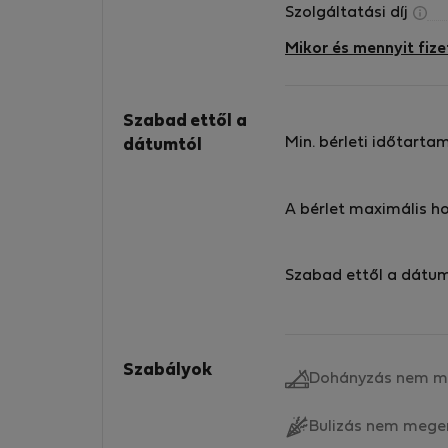
Szolgáltatási díj
Mikor és mennyit fize
Szabad ettől a
Min. bérleti időtarta
dátumtól
A bérlet maximális h
Szabad ettől a dátu
Szabályok
Dohányzás nem m
Bulizás nem mege