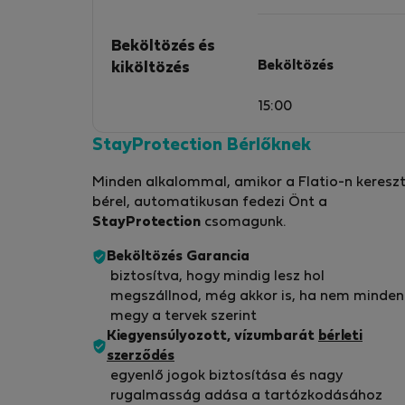
Beköltözés és
Beköltözés
kiköltözés
15:00
StayProtection Bérlőknek
Minden alkalommal, amikor a Flatio-n kereszt
bérel, automatikusan fedezi Önt a
StayProtection
csomagunk.
Beköltözés Garancia
biztosítva, hogy mindig lesz hol
megszállnod, még akkor is, ha nem minden
megy a tervek szerint
Kiegyensúlyozott, vízumbarát
bérleti
szerződés
egyenlő jogok biztosítása és nagy
rugalmasság adása a tartózkodásához