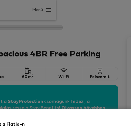
Menü
Spacious 4BR Free Parking
2
ba
60 m
Wi-Fi
Felszerelt
át a
StayProtection
csomagunk fedezi, a
lalás része a Stay Benefits!
Olvasson bővebben
k a Flatio-n