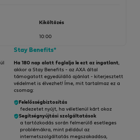
Kiköltözés
10:00
Stay Benefits*
ül
Ha 180 nap alatt foglalja le ezt az ingatlant
,
akkor a Stay Benefits - az AXA által
támogatott egyedülálló ajánlat - kiterjesztett
védelmet is élvezhet! Íme, mit tartalmaz ez a
csomag:
Felelősségbiztosítás
fedezetet nyújt, ha véletlenül kárt okoz
Segítségnyújtási szolgáltatások
a tartózkodás során felmerülő esetleges
problémákra, mint például az
internetszolgáltatás megszakadása,