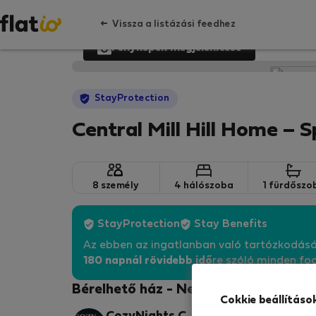
Vissza a listázási feedhez
Fényképek megjelenítése
StayProtection
Central Mill Hill Home – 
8 személy
4 hálószoba
1 fürdőszo
StayProtection
Stay Benefits
Az ebben az ingatlanban való tartózkodás
180 napnál rövidebb idő
re szóló minden fog
Bérelhető ház - Newmarket
Cokkie beállításo