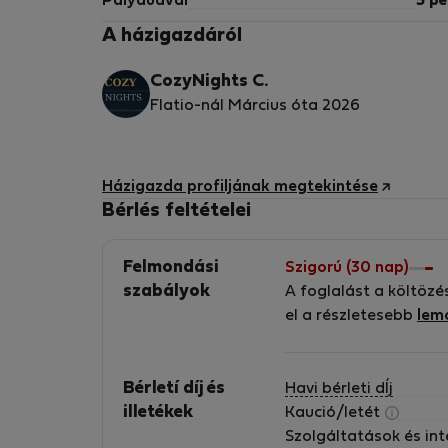
Pályaudvar
5 pe
A házigazdáról
CozyNights C.
Flatio-nál Március óta 2026
Házigazda profiljának megtekintése
Bérlés feltételei
Felmondási
Szigorú (30 nap)
szabályok
A foglalást a költözé
el a részletesebb
lem
Bérletí díj és
Havi bérleti dÍj
illetékek
Kaució/letét
Szolgáltatások és in