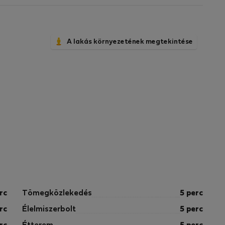
A lakás környezetének megtekintése
rc
Tömegközlekedés
5 perc
rc
Élelmiszerbolt
5 perc