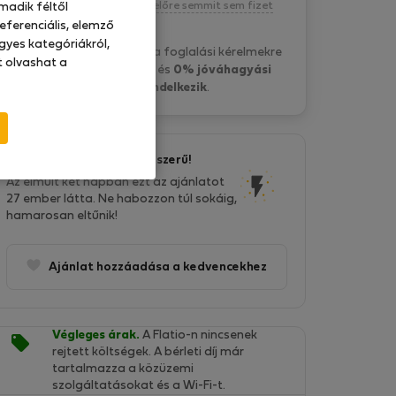
Kötelezettség nélkül, egyelőre semmit sem fizet
madik féltől
eferenciális, elemző
gyes kategóriákról,
CozyNights C. általában a foglalási kérelmekre
at olvashat a
pár perc belül válaszol
és
0% jóváhagyási
aránnyal rendelkezik
.
Ez az ajánlat nagyon népszerű!
Az elmúlt két napban ezt az ajánlatot
27 ember látta. Ne habozzon túl sokáig,
hamarosan eltűnik!
Ajánlat hozzáadása a kedvencekhez
Végleges árak.
A Flatio-n nincsenek
rejtett költségek. A bérleti díj már
tartalmazza a közüzemi
szolgáltatásokat és a Wi-Fi-t.