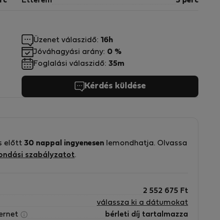
rc
Étterem
5 perc
Üzenet válaszidő:
16h
Jóváhagyási arány:
0 %
Foglalási válaszidő:
35m
Kérdés küldése
s előtt
30 nappal ingyenesen
lemondhatja. Olvassa
ondási szabályzatot
.
2 552 675
Ft
válassza ki a dátumokat
ternet
bérleti díj tartalmazza