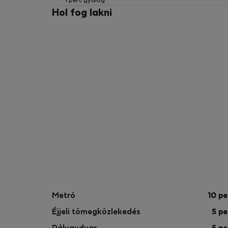
1 perc gyalog
➡️ Nappali
Hol fog lakni
➡️ Étkező
➡️ Konyha
➡️ Mind a 4 hálószoba
➡️ Fürdőszoba és külön WC
➡️ Saját kert
Házirend
🚭 Dohányzás tilos
🎉 Bulik és rendezvények tilosak
🐾 Háziállatok nem engedélyezettek
⏰ Csendes órák 22:00 után
Metró
10 pe
Éjjeli tömegközlekedés
5 pe