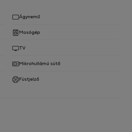
Ágynemű
Mosógép
? ✨
s kulcsos szekrények a bejárati ajtóval szemben — a
TV
ük el.
t professzionálisan takarítják és fertőtlenítik.
Mikrohullámú sütő
kert, további parkolási lehetőségek és minden
Füstjelző
s, kényelmes és praktikus heti vagy havi