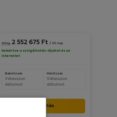
2 552 675
Ft
átlag
/ 30 nap
beleértve a szolgáltatás-díjakat és az
internetet
Beköltözés
Kiköltözés
Válasszon
Válasszon
dátumot
dátumot
Folytatás