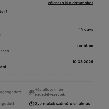
válassza ki a dátumokat
tek?
14 days
m
korlátlan
ossza
10.08.2026
mtól
Háziállatok nem
egengedett
engedélyezettek
ngedett
Gyermekek számára alkalmas