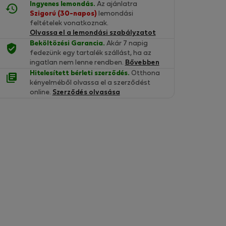
Ingyenes lemondás.
Az ajánlatra
Szigorú (30-napos)
lemondási
feltételek vonatkoznak.
Olvassa el a lemondási szabályzatot
Beköltözési Garancia.
Akár 7 napig
fedezünk egy tartalék szállást, ha az
ingatlan nem lenne rendben.
Bővebben
Hitelesített bérleti szerződés.
Otthona
kényelméből olvassa el a szerződést
online.
Szerződés olvasása