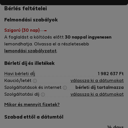
Bérlés feltételei
Felmondási szabályok
Szigorú (30 nap)
A foglalást a költözés előtt
30 nappal ingyenesen
lemondhatja. Olvassa el a részletesebb
lemondási szabályzatot
.
Bérletí díj és illetékek
Havi bérleti dÍj
1 982 637
Ft
Kaució/letét
válassza ki a dátumokat
Szolgáltatások és internet
bérleti díj tartalmazza
Szolgáltatási díj
válassza ki a dátumokat
Mikor és mennyit fizetek?
Szabad ettől a dátumtól
14 days