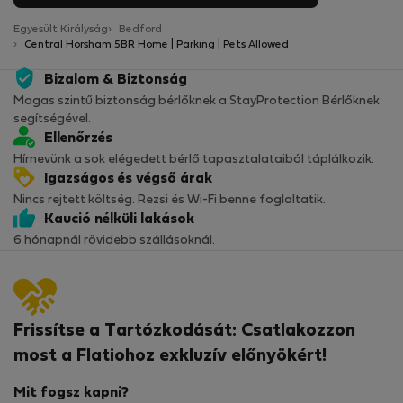
Egyesült Királyság
Bedford
Central Horsham 5BR Home | Parking | Pets Allowed
Bizalom & Biztonság
Magas szintű biztonság bérlőknek a StayProtection Bérlőknek
segítségével.
Ellenőrzés
Hírnevünk a sok elégedett bérlő tapasztalataiból táplálkozik.
Igazságos és végső árak
Nincs rejtett költség. Rezsi és Wi-Fi benne foglaltatik.
Kaució nélküli lakások
6 hónapnál rövidebb szállásoknál.
Frissítse a Tartózkodását: Csatlakozzon
most a Flatiohoz exkluzív előnyökért!
Mit fogsz kapni?