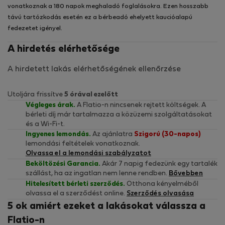
vonatkoznak a 180 napok meghaladó foglalásokra. Ezen hosszabb
távú tartózkodás esetén ez a bérbeadó ehelyett kaucióalapú
fedezetet igényel.
A hirdetés elérhetősége
A hirdetett lakás elérhetőségének ellenőrzése
Utoljára frissítve
5 órával ezelőtt
Végleges árak.
A Flatio-n nincsenek rejtett költségek. A
bérleti díj már tartalmazza a közüzemi szolgáltatásokat
és a Wi-Fi-t.
Ingyenes lemondás.
Az ajánlatra
Szigorú (30-napos)
lemondási feltételek vonatkoznak.
Olvassa el a lemondási szabályzatot
Beköltözési Garancia.
Akár 7 napig fedezünk egy tartalék
szállást, ha az ingatlan nem lenne rendben.
Bővebben
Hitelesített bérleti szerződés.
Otthona kényelméből
olvassa el a szerződést online.
Szerződés olvasása
5 ok amiért ezeket a lakásokat válassza a
Flatio-n