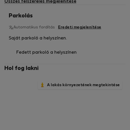
Összes felszerelés megjelenítése
⏩️ Kijelentkezés: 10:00
⏩️ Önálló bejelentkezés kulcsos zárható doboz
Parkolás
segítségével (a részleteket a bejelentkezés napján
küldjük el).
Automatikus fordítás
Eredeti megjelenítése
Saját parkoló a helyszínen.
Házirend
🔴 Tilos a bulizás és rendezvények szervezése
Fedett parkoló a helyszínen
🔴 Tilos a dohányzás
🔴 Háziállatok kérésre megengedettek
Hol fog lakni
Várjuk Önt Horshamban!
A lakás környezetének megtekintése