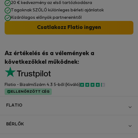
20 € kedvezmény az első tartózkodásra
Tagoknak SZÓLÓ különleges bérleti ajánlatok
Kizárólagos előnyök partnereinktől
Csatlakozz Flatio ingyen
Az értékelés és a vélemények a
következőkkel működnek:
Flatio - BizalmiSzám 4.3 5-ből (Kiváló)
ELLENŐRZÖTT CÉG
FLATIO
Blog
BÉRLŐK
Legyen Partnerünk