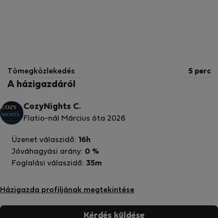
Tömegközlekedés
5 perc
A házigazdáról
CozyNights C.
Flatio-nál Március óta 2026
Üzenet válaszidő:
16h
Jóváhagyási arány:
0 %
Foglalási válaszidő:
35m
Házigazda profiljának megtekintése
Kérdés küldése