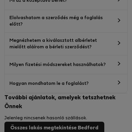
Mi az a középtávú bérlet?
Elolvashatom a szerződés még a foglalás
előtt?
Megnézhetem a kiválasztott albérletet
mielőtt aláírom a bérleti szerződést?
Milyen fizetési módszereket használhatok?
Hogyan mondhatom le a foglalást?
További ajánlatok, amelyek tetszhetnek
Önnek
Jelenleg nincsenek hasonló szállások.
Összes lakás megtekintése Bedford