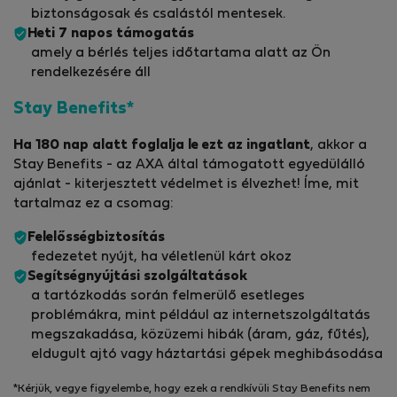
biztonságosak és csalástól mentesek.
Heti 7 napos támogatás
amely a bérlés teljes időtartama alatt az Ön
rendelkezésére áll
Stay Benefits*
Ha 180 nap alatt foglalja le ezt az ingatlant
, akkor a
Stay Benefits - az AXA által támogatott egyedülálló
ajánlat - kiterjesztett védelmet is élvezhet! Íme, mit
tartalmaz ez a csomag:
Felelősségbiztosítás
fedezetet nyújt, ha véletlenül kárt okoz
Segítségnyújtási szolgáltatások
a tartózkodás során felmerülő esetleges
problémákra, mint például az internetszolgáltatás
megszakadása, közüzemi hibák (áram, gáz, fűtés),
eldugult ajtó vagy háztartási gépek meghibásodása
*Kérjük, vegye figyelembe, hogy ezek a rendkívüli Stay Benefits nem