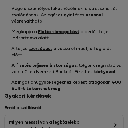
Vége a személyes lakásnézőknek, a stressznek és
csalódásnak! Az egész ügyintézés
azonnal
végrehajtható.
Megkapja a
Flatio támogatást
a bérlés teljes
időtartama alatt.
A teljes
szerződést
olvassa el most, a foglalás
előtt.
A fizetés teljesen biztonságos.
Cégünk regisztrálva
van a Cseh Nemzeti Banknál. Fizethet
kártyával
is.
Az ingatlanügynökségekhez képest átlagosan
400
EUR-t
takaríthat meg
.
Gyakori kérdések
Erről a szállásról
Milyen messzi van a legközelebbi