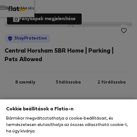
Bejelentkezés
Fényképek megjelenítése
StayProtection
Central Horsham 5BR Home | Parking |
Pets Allowed
8 személy
5 hálószoba
2 fürdőszoba
2
100 m
Wi-Fi
Felszerelt
Cokkie beállítások a Flatio-n
Bármikor megváltoztathatja a cookie-beállításait, és
StayProtection
Stay Benefits
természetesen elutasíthatja az összes választható cookie-t,
ha úgy kívánja.
Az ebben az ingatlanban való tartózkodását a