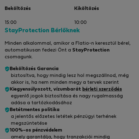
Beköltözés
Kiköltözés
15:00
10:00
StayProtection Bérlőknek
Minden alkalommal, amikor a Flatio-n keresztül bérel,
automatikusan fedezi Önt a
StayProtection
csomagunk.
Beköltözés Garancia
biztosítva, hogy mindig lesz hol megszállnod, még
akkor is, ha nem minden megy a tervek szerint
Kiegyensúlyozott, vízumbarát
bérleti szerződés
egyenlő jogok biztosítása és nagy rugalmasság
adása a tartózkodásához
Betétmentes politika
a jelentős előzetes letétek pénzügyi terhének
megszüntetése
100%-os pénzvédelem
amely garantálja, hogy tranzakciói mindig