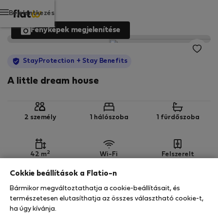
Bejelentkezés
Fényképek megjelenítése
StayProtection
+ Stay Benefits
A little dream house
2 személy
1 hálószoba
1 fürdőszoba
2
42 m
Wi-Fi
Felszerelt
Cokkie beállítások a Flatio-n
StayProtection
Stay Benefits
Bármikor megváltoztathatja a cookie-beállításait, és
Az Ön tartózkodását ebben az ingatlanban a
természetesen elutasíthatja az összes választható cookie-t,
StayProtection
csomagunk fedezi,
amely
ha úgy kívánja.
tartalmazza a Stay Benefits csomagot
!
Bővebben