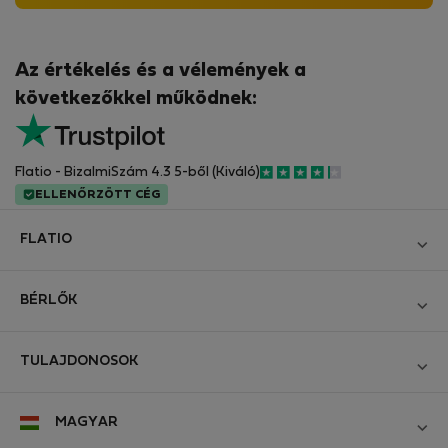
Az értékelés és a vélemények a
következőkkel működnek:
Flatio - BizalmiSzám 4.3 5-ből (Kiváló)
ELLENŐRZÖTT CÉG
FLATIO
Blog
BÉRLŐK
Legyen Partnerünk
Bejelentkezés
Csatlakozzon a Digitális Nomád Tesztelő Klubhoz
TULAJDONOSOK
Hozza létre a fiókomat
Kapcsolat és Impresszum
Bejelentkezés
Cégeknek
MAGYAR
Üzleti feltételek
Hirdesse meg ingatlanát