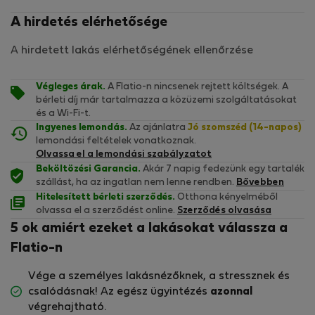
A hirdetés elérhetősége
A hirdetett lakás elérhetőségének ellenőrzése
Végleges árak.
A Flatio-n nincsenek rejtett költségek. A
bérleti díj már tartalmazza a közüzemi szolgáltatásokat
és a Wi-Fi-t.
Ingyenes lemondás.
Az ajánlatra
Jó szomszéd (14-napos)
lemondási feltételek vonatkoznak.
Olvassa el a lemondási szabályzatot
Beköltözési Garancia.
Akár 7 napig fedezünk egy tartalék
szállást, ha az ingatlan nem lenne rendben.
Bővebben
Hitelesített bérleti szerződés.
Otthona kényelméből
olvassa el a szerződést online.
Szerződés olvasása
5 ok amiért ezeket a lakásokat válassza a
Flatio-n
Vége a személyes lakásnézőknek, a stressznek és
csalódásnak! Az egész ügyintézés
azonnal
végrehajtható.