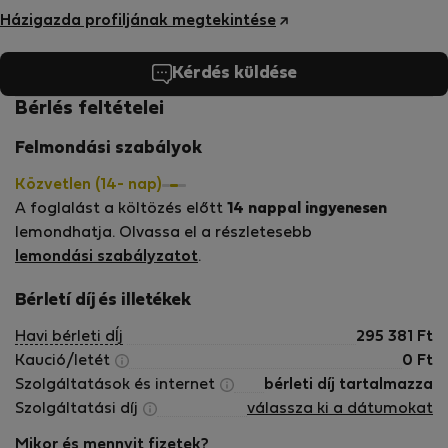
Házigazda profiljának megtekintése
Kérdés küldése
Bérlés feltételei
Felmondási szabályok
Közvetlen (14- nap)
A foglalást a költözés előtt
14 nappal ingyenesen
lemondhatja. Olvassa el a részletesebb
lemondási szabályzatot
.
Bérletí díj és illetékek
Havi bérleti dÍj
295 381
Ft
Kaució/letét
0
Ft
Szolgáltatások és internet
bérleti díj tartalmazza
Szolgáltatási díj
válassza ki a dátumokat
Mikor és mennyit fizetek?