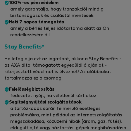
100%-os pénzvédelem
amely garantálja, hogy tranzakciói mindig
biztonságosak és csalástól mentesek.
Heti 7 napos támogatás
amely a bérlés teljes időtartama alatt az Ön
rendelkezésére áll
Stay Benefits*
Ha lefoglalja ezt az ingatlant, akkor a Stay Benefits -
az AXA által támogatott egyedülálló ajánlat -
kiterjesztett védelmet is élvezhet! Az alábbiakat
tartalmazza ez a csomag:
Felelősségbiztosítás
fedezetet nyújt, ha véletlenül kárt okoz
Segítségnyújtási szolgáltatások
a tartózkodás során felmerülő esetleges
problémákra, mint például az internetszolgáltatás
megszakadása, közüzemi hibák (áram, gáz, fűtés),
eldugult ajtó vagy háztartási gépek meghibásodása