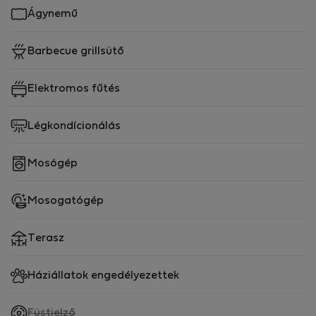
Ágynemű
Barbecue grillsütő
Elektromos fűtés
Légkondícionálás
Mosógép
Mosogatógép
Terasz
Háziállatok engedélyezettek
,
Füstjelző