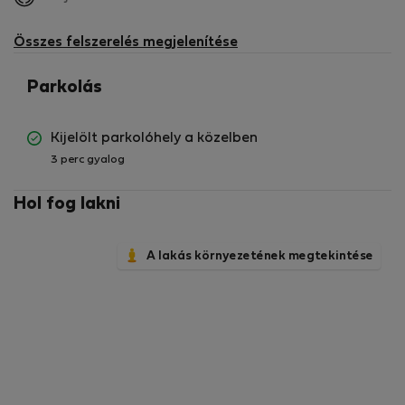
nem
elérhető
Összes felszerelés megjelenítése
Parkolás
Kijelölt parkolóhely a közelben
3 perc gyalog
Hol fog lakni
A lakás környezetének megtekintése