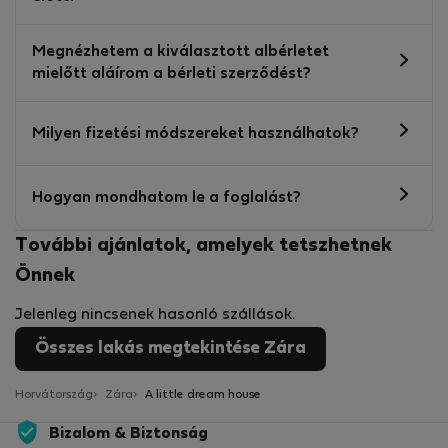
Megnézhetem a kiválasztott albérletet
mielőtt aláírom a bérleti szerződést?
Milyen fizetési módszereket használhatok?
Hogyan mondhatom le a foglalást?
További ajánlatok, amelyek tetszhetnek
Önnek
Jelenleg nincsenek hasonló szállások.
Összes lakás megtekintése Zára
Horvátország
Zára
A little dream house
Bizalom & Biztonság