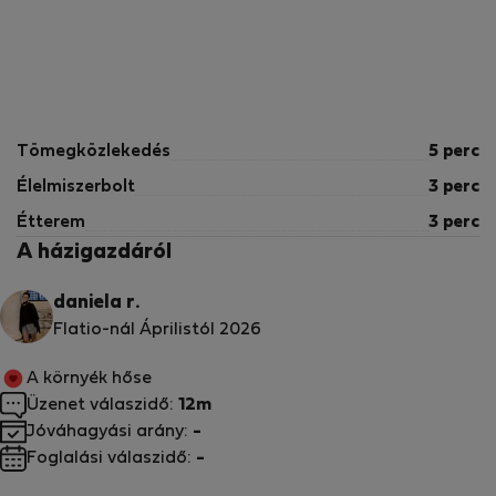
Tömegközlekedés
5 perc
Élelmiszerbolt
3 perc
Étterem
3 perc
A házigazdáról
daniela r.
Flatio-nál Áprilistól 2026
A környék hőse
Üzenet válaszidő:
12m
Jóváhagyási arány:
-
Foglalási válaszidő:
-