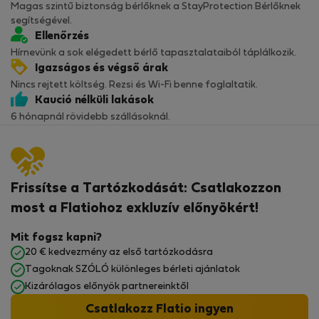
Magas szintű biztonság bérlőknek a StayProtection Bérlőknek
segítségével.
Ellenőrzés
Hírnevünk a sok elégedett bérlő tapasztalataiból táplálkozik.
Igazságos és végső árak
Nincs rejtett költség. Rezsi és Wi-Fi benne foglaltatik.
Kaució nélküli lakások
6 hónapnál rövidebb szállásoknál.
Frissítse a Tartózkodását: Csatlakozzon
most a Flatiohoz exkluzív előnyökért!
Mit fogsz kapni?
20 € kedvezmény az első tartózkodásra
Tagoknak SZÓLÓ különleges bérleti ajánlatok
Kizárólagos előnyök partnereinktől
Csatlakozz Flatio ingyen