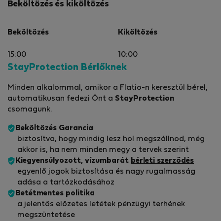
Beköltözés és kiköltözés
Beköltözés
Kiköltözés
15:00
10:00
StayProtection Bérlőknek
Minden alkalommal, amikor a Flatio-n keresztül bérel,
automatikusan fedezi Önt a
StayProtection
csomagunk.
Beköltözés Garancia
biztosítva, hogy mindig lesz hol megszállnod, még
akkor is, ha nem minden megy a tervek szerint
Kiegyensúlyozott, vízumbarát
bérleti szerződés
egyenlő jogok biztosítása és nagy rugalmasság
adása a tartózkodásához
Betétmentes politika
a jelentős előzetes letétek pénzügyi terhének
megszüntetése