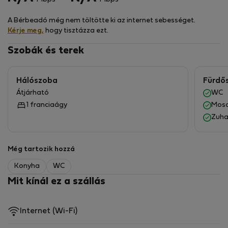
A szomszédban található egy étterem, ahol
hagyományos ételeket szolgálnak fel.
A Bérbeadó még nem töltötte ki az internet sebességet.
Csak csatlakoztassa és élvezze!
Kérje meg,
hogy tisztázza ezt.
Szobák és terek
Hálószoba
Fürdő
Átjárható
WC
1 franciaágy
Mos
Zuha
Még tartozik hozzá
Konyha
WC
Mit kínál ez a szállás
Internet (Wi-Fi)