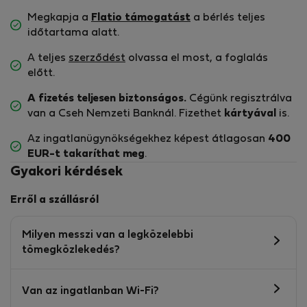
Megkapja a
Flatio támogatást
a bérlés teljes
időtartama alatt.
A teljes
szerződést
olvassa el most, a foglalás
előtt.
A fizetés teljesen biztonságos.
Cégünk regisztrálva
van a Cseh Nemzeti Banknál. Fizethet
kártyával
is.
Az ingatlanügynökségekhez képest átlagosan
400
EUR-t
takaríthat meg
.
Gyakori kérdések
Erről a szállásról
Milyen messzi van a legközelebbi
tömegközlekedés?
Van az ingatlanban Wi-Fi?