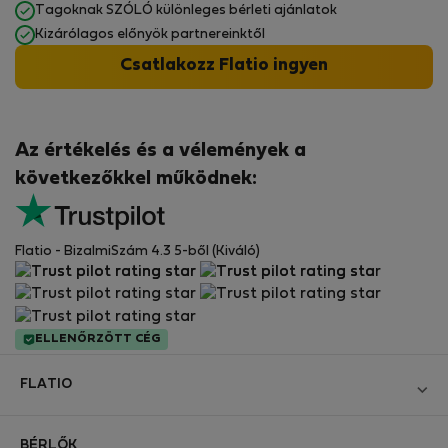
Tagoknak SZÓLÓ különleges bérleti ajánlatok
Kizárólagos előnyök partnereinktől
Csatlakozz Flatio ingyen
Az értékelés és a vélemények a
következőkkel működnek:
Flatio - BizalmiSzám 4.3 5-ből (Kiváló)
ELLENŐRZÖTT CÉG
FLATIO
Blog
BÉRLŐK