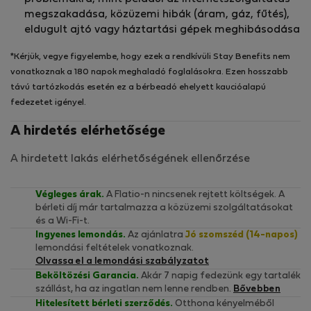
megszakadása, közüzemi hibák (áram, gáz, fűtés),
eldugult ajtó vagy háztartási gépek meghibásodása
*Kérjük, vegye figyelembe, hogy ezek a rendkívüli Stay Benefits nem
vonatkoznak a 180 napok meghaladó foglalásokra. Ezen hosszabb
távú tartózkodás esetén ez a bérbeadó ehelyett kaucióalapú
fedezetet igényel.
A hirdetés elérhetősége
A hirdetett lakás elérhetőségének ellenőrzése
Végleges árak.
A Flatio-n nincsenek rejtett költségek. A
bérleti díj már tartalmazza a közüzemi szolgáltatásokat
és a Wi-Fi-t.
Ingyenes lemondás.
Az ajánlatra
Jó szomszéd (14-napos)
lemondási feltételek vonatkoznak.
Olvassa el a lemondási szabályzatot
Beköltözési Garancia.
Akár 7 napig fedezünk egy tartalék
szállást, ha az ingatlan nem lenne rendben.
Bővebben
Hitelesített bérleti szerződés.
Otthona kényelméből