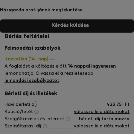
Házigazda profiljának megtekintése
Kérdés küldése
Bérlés feltételei
Felmondási szabályok
Közvetlen (14- nap)
A foglalást a költözés előtt
14 nappal ingyenesen
lemondhatja. Olvassa el a részletesebb
lemondási szabályzatot
.
Bérletí díj és illetékek
Havi bérleti dÍj
423 751
Ft
Kaució/letét
válassza ki a dátumokat
Szolgáltatások és internet
bérleti díj tartalmazza
Szolgáltatási díj
válassza ki a dátumokat