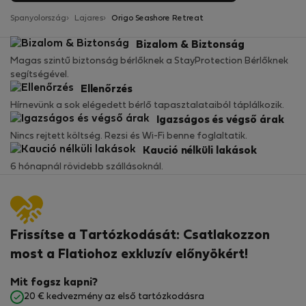
Spanyolország
Lajares
Origo Seashore Retreat
Bizalom & Biztonság
Magas szintű biztonság bérlőknek a StayProtection Bérlőknek
segítségével.
Ellenőrzés
Hírnevünk a sok elégedett bérlő tapasztalataiból táplálkozik.
Igazságos és végső árak
Nincs rejtett költség. Rezsi és Wi-Fi benne foglaltatik.
Kaució nélküli lakások
6 hónapnál rövidebb szállásoknál.
Frissítse a Tartózkodását: Csatlakozzon
most a Flatiohoz exkluzív előnyökért!
Mit fogsz kapni?
20 € kedvezmény az első tartózkodásra