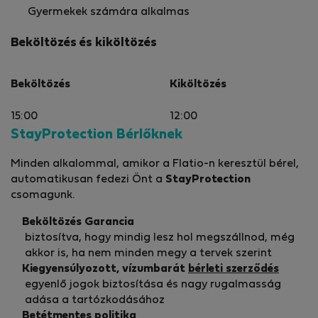
Gyermekek számára alkalmas
Beköltözés és kiköltözés
Beköltözés
Kiköltözés
15:00
12:00
StayProtection Bérlőknek
Minden alkalommal, amikor a Flatio-n keresztül bérel,
automatikusan fedezi Önt a
StayProtection
csomagunk.
Beköltözés Garancia
biztosítva, hogy mindig lesz hol megszállnod, még
akkor is, ha nem minden megy a tervek szerint
Kiegyensúlyozott, vízumbarát
bérleti szerződés
egyenlő jogok biztosítása és nagy rugalmasság
adása a tartózkodásához
Betétmentes politika