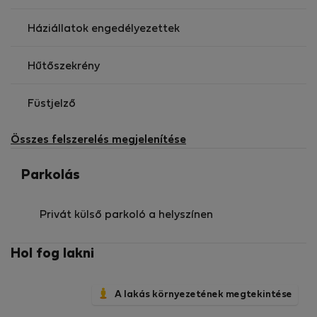
Háziállatok engedélyezettek
Hűtőszekrény
Füstjelző
Összes felszerelés megjelenítése
Parkolás
Privát külső parkoló a helyszínen
Hol fog lakni
A lakás környezetének megtekintése