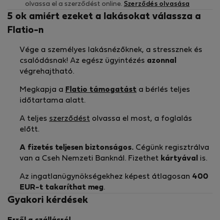
olvassa el a szerződést online.
Szerződés olvasása
5 ok amiért ezeket a lakásokat válassza a
Flatio-n
Vége a személyes lakásnézőknek, a stressznek és
csalódásnak! Az egész ügyintézés
azonnal
végrehajtható.
Megkapja a
Flatio támogatást
a bérlés teljes
időtartama alatt.
A teljes
szerződést
olvassa el most, a foglalás
előtt.
A fizetés teljesen biztonságos.
Cégünk regisztrálva
van a Cseh Nemzeti Banknál. Fizethet
kártyával
is.
Az ingatlanügynökségekhez képest átlagosan
400
EUR-t
takaríthat meg
.
Gyakori kérdések