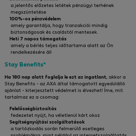
a jelentős előzetes letétek pénzügyi terhének
megszüntetése
100%-os pénzvédelem
amely garantálja, hogy tranzakciói mindig
biztonságosak és csalástól mentesek.
Heti 7 napos támogatás
amely a bérlés teljes időtartama alatt az Ön
rendelkezésére áll
Stay Benefits*
Ha 180 nap alatt foglalja le ezt az ingatlant
, akkor a
Stay Benefits - az AXA által támogatott egyedülálló
ajánlat - kiterjesztett védelmet is élvezhet! Íme, mit
tartalmaz ez a csomag:
Felelősségbiztosítás
fedezetet nyújt, ha véletlenül kárt okoz
Segítségnyújtási szolgáltatások
a tartózkodás során felmerülő esetleges
problémákra, mint például az internetszolgáltatás