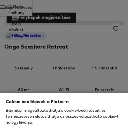
Bejelentkezés
Fényképek megjelenítése
StayProtection
Origo Seashore Retreat
3 személy
1 hálószoba
1 fürdőszoba
2
60 m
Wi-Fi
Felszerelt
Cokkie beállítások a Flatio-n
StayProtection
Stay Benefits
Bármikor megváltoztathatja a cookie-beállításait, és
Az ebben az ingatlanban való tartózkodását a
természetesen elutasíthatja az összes választható cookie-t,
StayProtection
csomagunk fedezi, a
180 napnál
ha úgy kívánja.
rövidebb idő
re szóló minden foglalás része a Stay