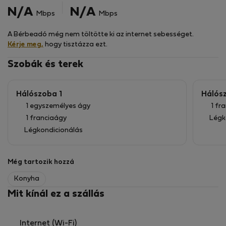
hely mind a kikapcsolódásra, mind a koncentrált
N/A
N/A
Mbps
Mbps
távmunkára. A tengertől csupán pár lépésre fekvő
rezidencia arra invitálja Önt, hogy napját produktívan
A Bérbeadó még nem töltötte ki az internet sebességet.
kezdje, és zavartalan naplemente-kilátással zárja.
Kérje meg,
hogy tisztázza ezt.
A környék gondosan összeállított helyi élményeket
kínál: bájos kávézók, tengerparti éttermek és a közeli
Szobák és terek
festői Katakolo kikötője tökéletes egyensúlyt teremt a
nyugalom és az autentikus görög életmód között.
Hálószoba 1
Hálós
1 egyszemélyes ágy
1 fr
1 franciaágy
Légk
Légkondicionálás
Még tartozik hozzá
Konyha
Mit kínál ez a szállás
Internet (Wi-Fi)