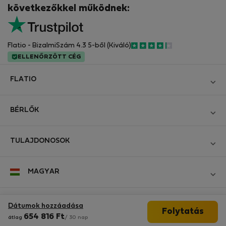
következőkkel működnek:
Flatio - BizalmiSzám 4.3 5-ből (Kiváló)
ELLENŐRZÖTT CÉG
FLATIO
Blog
BÉRLŐK
Legyen Partnerünk
Bejelentkezés
Csatlakozzon a Digitális Nomád Tesztelő Klubhoz
TULAJDONOSOK
Hozza létre a fiókomat
Kapcsolat és Impresszum
Bejelentkezés
Cégeknek
MAGYAR
Üzleti feltételek
Hirdesse meg ingatlanát
StayProtection bérlőknek
Személyes adatok védelme
StayProtection bérbeadóknak
Kövessen minket
Dátumok hozzáadása
Segítség bérlőknek
Folytatás
Ügyfeleink tapasztalatai
654 816
Ft
átlag
/ 30 nap
Segítség lakástulajdonosoknak
Értékelések bérlőktől