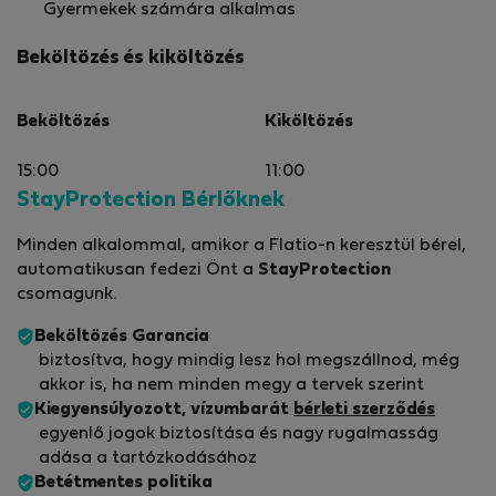
Gyermekek számára alkalmas
Beköltözés és kiköltözés
Beköltözés
Kiköltözés
15:00
11:00
StayProtection Bérlőknek
Minden alkalommal, amikor a Flatio-n keresztül bérel,
automatikusan fedezi Önt a
StayProtection
csomagunk.
Beköltözés Garancia
biztosítva, hogy mindig lesz hol megszállnod, még
akkor is, ha nem minden megy a tervek szerint
Kiegyensúlyozott, vízumbarát
bérleti szerződés
egyenlő jogok biztosítása és nagy rugalmasság
adása a tartózkodásához
Betétmentes politika