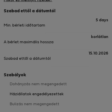
Mikor és mennyit fizetek?
Szabad ettől a dátumtól
5 days
Min. bérleti időtartam
korlátlan
A bérlet maximális hossza
15.10.2026
Szabad ettől a dátumtól
Szabályok
Dohányzás nem megengedett
Háziállatok engedélyezettek
Bulizás nem megengedett