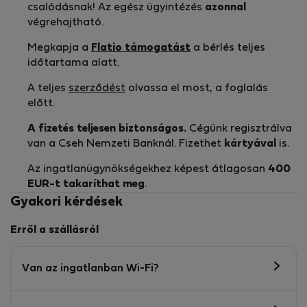
csalódásnak! Az egész ügyintézés
azonnal
végrehajtható.
Megkapja a
Flatio támogatást
a bérlés teljes
időtartama alatt.
A teljes
szerződést
olvassa el most, a foglalás
előtt.
A fizetés teljesen biztonságos.
Cégünk regisztrálva
van a Cseh Nemzeti Banknál. Fizethet
kártyával
is.
Az ingatlanügynökségekhez képest átlagosan
400
EUR-t
takaríthat meg
.
Gyakori kérdések
Erről a szállásról
Van az ingatlanban Wi-Fi?