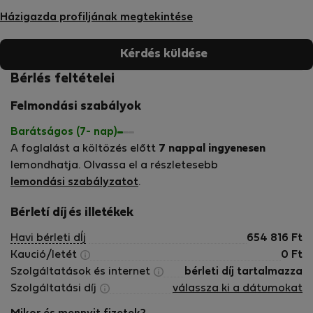
Házigazda profiljának megtekintése
Kérdés küldése
Bérlés feltételei
Felmondási szabályok
Barátságos (7- nap)
A foglalást a költözés előtt
7 nappal ingyenesen
lemondhatja. Olvassa el a részletesebb
lemondási szabályzatot
.
Bérletí díj és illetékek
Havi bérleti dÍj
654 816
Ft
Kaució/letét
0
Ft
Szolgáltatások és internet
bérleti díj tartalmazza
Szolgáltatási díj
válassza ki a dátumokat