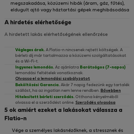
megszakadása, közüzemi hibák (áram, gáz, fűtés),
eldugult ajtó vagy háztartási gépek meghibásodása
A hirdetés elérhetősége
A hirdetett lakás elérhetőségének ellenőrzése
Végleges árak.
A Flatio-n nincsenek rejtett költségek. A
bérleti díj már tartalmazza a közüzemi szolgáltatásokat
és a Wi-Fi-t.
Ingyenes lemondás.
Az ajánlatra
Barátságos (7-napos)
lemondási feltételek vonatkoznak.
Olvassa el a lemondási szabályzatot
Beköltözési Garancia.
Akár 7 napig fedezünk egy tartalék
szállást, ha az ingatlan nem lenne rendben.
Bővebben
Hitelesített bérleti szerződés.
Otthona kényelméből
olvassa el a szerződést online.
Szerződés olvasása
5 ok amiért ezeket a lakásokat válassza a
Flatio-n
Vége a személyes lakásnézőknek, a stressznek és