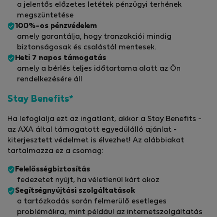
a jelentős előzetes letétek pénzügyi terhének
megszüntetése
100%-os pénzvédelem
amely garantálja, hogy tranzakciói mindig
biztonságosak és csalástól mentesek.
Heti 7 napos támogatás
amely a bérlés teljes időtartama alatt az Ön
rendelkezésére áll
Stay Benefits*
Ha lefoglalja ezt az ingatlant, akkor a Stay Benefits -
az AXA által támogatott egyedülálló ajánlat -
kiterjesztett védelmet is élvezhet! Az alábbiakat
tartalmazza ez a csomag:
Felelősségbiztosítás
fedezetet nyújt, ha véletlenül kárt okoz
Segítségnyújtási szolgáltatások
a tartózkodás során felmerülő esetleges
problémákra, mint például az internetszolgáltatás