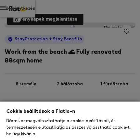
Bejelentkezés
Fényképek megjelenítése
StayProtection
+ Stay Benefits
Work from the beach 🌊 Fully renovated
88sqm home
6 személy
2 hálószoba
1 fürdőszoba
2
88 m
Wi-Fi
Felszerelt
Cokkie beállítások a Flatio-n
Bármikor megváltoztathatja a cookie-beállításait, és
StayProtection
Stay Benefits
természetesen elutasíthatja az összes választható cookie-t,
ha úgy kívánja.
Az Ön tartózkodását ebben az ingatlanban a