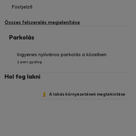
Füstjelző
Összes felszerelés megjelenítése
Parkolás
Ingyenes nyilvános parkolás a közelben
2 perc gyalog
Hol fog lakni
A lakás környezetének megtekintése