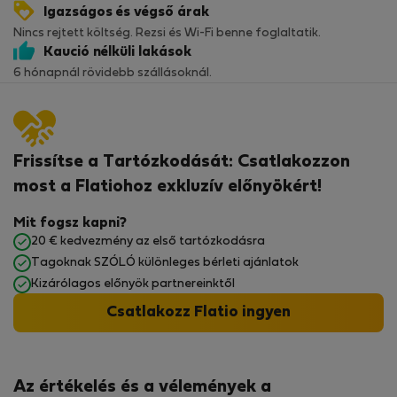
Igazságos és végső árak
Nincs rejtett költség. Rezsi és Wi-Fi benne foglaltatik.
Kaució nélküli lakások
6 hónapnál rövidebb szállásoknál.
Frissítse a Tartózkodását: Csatlakozzon
most a Flatiohoz exkluzív előnyökért!
Mit fogsz kapni?
20 € kedvezmény az első tartózkodásra
Tagoknak SZÓLÓ különleges bérleti ajánlatok
Kizárólagos előnyök partnereinktől
Csatlakozz Flatio ingyen
Az értékelés és a vélemények a