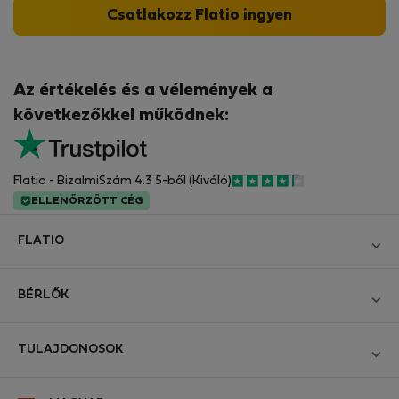
Csatlakozz Flatio ingyen
Az értékelés és a vélemények a
következőkkel működnek:
Flatio - BizalmiSzám 4.3 5-ből (Kiváló)
ELLENŐRZÖTT CÉG
FLATIO
Blog
BÉRLŐK
Legyen Partnerünk
Bejelentkezés
Csatlakozzon a Digitális Nomád Tesztelő Klubhoz
TULAJDONOSOK
Hozza létre a fiókomat
Kapcsolat és Impresszum
Bejelentkezés