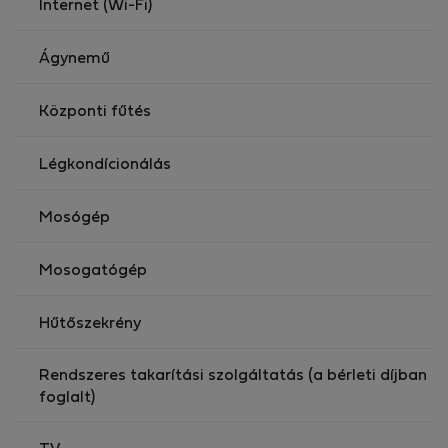
Internet (Wi-Fi)
—>Ground floor apartment.
—>The apartment can accommodate 4 people .
Ágynemű
—>The apartment is kid friendly
Központi fűtés
Légkondícionálás
Mosógép
Mosogatógép
Hűtőszekrény
Rendszeres takarítási szolgáltatás (a bérleti díjban
foglalt)