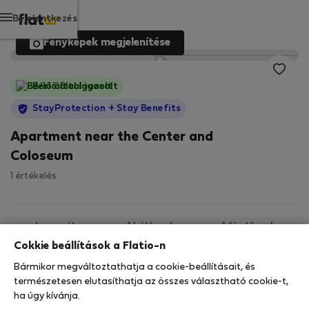
Bejelentkezés
Fényképek megjelenítése
Bérlő által igazolt
StayProtection
+ Stay Benefits
Apartment near the Center and
Coloseum
1 értékelés
4 személy
1 hálószoba
1 fürdőszoba
Cokkie beállítások a Flatio-n
Bármikor megváltoztathatja a cookie-beállításait, és
2
78 m
Földszint
Wi-Fi
természetesen elutasíthatja az összes választható cookie-t,
ha úgy kívánja.