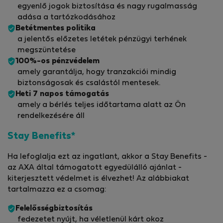
egyenlő jogok biztosítása és nagy rugalmasság
adása a tartózkodásához
Betétmentes politika
a jelentős előzetes letétek pénzügyi terhének
megszüntetése
100%-os pénzvédelem
amely garantálja, hogy tranzakciói mindig
biztonságosak és csalástól mentesek.
Heti 7 napos támogatás
amely a bérlés teljes időtartama alatt az Ön
rendelkezésére áll
Stay Benefits*
Ha lefoglalja ezt az ingatlant, akkor a Stay Benefits -
az AXA által támogatott egyedülálló ajánlat -
kiterjesztett védelmet is élvezhet! Az alábbiakat
tartalmazza ez a csomag:
Felelősségbiztosítás
fedezetet nyújt, ha véletlenül kárt okoz