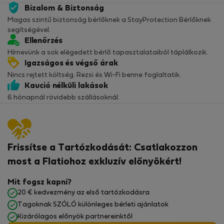
Bizalom & Biztonság
Magas szintű biztonság bérlőknek a StayProtection Bérlőknek
segítségével.
Ellenőrzés
Hírnevünk a sok elégedett bérlő tapasztalataiból táplálkozik.
Igazságos és végső árak
Nincs rejtett költség. Rezsi és Wi-Fi benne foglaltatik.
Kaució nélküli lakások
6 hónapnál rövidebb szállásoknál.
Frissítse a Tartózkodását: Csatlakozzon
most a Flatiohoz exkluzív előnyökért!
Mit fogsz kapni?
20 € kedvezmény az első tartózkodásra
Tagoknak SZÓLÓ különleges bérleti ajánlatok
Kizárólagos előnyök partnereinktől