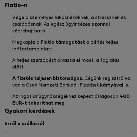
Flatio-n
Vége a személyes lakásnézőknek, a stressznek és
csalódásnak! Az egész ügyintézés
azonnal
végrehajtható.
Megkapja a
Flatio támogatást
a bérlés teljes
időtartama alatt.
A teljes
szerződést
olvassa el most, a foglalás
előtt.
A fizetés teljesen biztonságos.
Cégünk regisztrálva
van a Cseh Nemzeti Banknál. Fizethet
kártyával
is.
Az ingatlanügynökségekhez képest átlagosan
400
EUR-t
takaríthat meg
.
Gyakori kérdések
Erről a szállásról