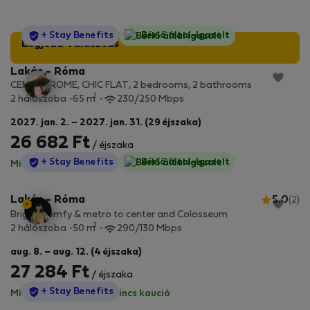
StayProtection
+ Stay Benefits
Bérlő által-Igazolt
Legjobb választás
Lakás - Róma
CENTRE ROME, CHIC FLAT, 2 bedrooms, 2 bathrooms
2
2 hálószoba
65 m
230/250 Mbps
2027. jan. 2. – 2027. jan. 31. (29 éjszaka)
26 682 Ft
/ éjszaka
StayProtection
+ Stay Benefits
Bérlő által-Igazolt
Minden díj benne van
·
Nincs kaució
Lakás - Róma
5.0
(2)
Bright, comfy & metro to center and Colosseum
2
2 hálószoba
50 m
290/130 Mbps
aug. 8. – aug. 12. (4 éjszaka)
27 284 Ft
/ éjszaka
StayProtection
+ Stay Benefits
Minden díj benne van
·
Nincs kaució