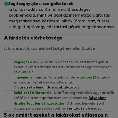
Segítségnyújtási szolgáltatások
a tartózkodás során felmerülő esetleges
problémákra, mint például az internetszolgáltatás
megszakadása, közüzemi hibák (áram, gáz, fűtés),
eldugult ajtó vagy háztartási gépek meghibásodása
A hirdetés elérhetősége
A hirdetett lakás elérhetőségének ellenőrzése
Végleges árak.
A Flatio-n nincsenek rejtett költségek. A
bérleti díj már tartalmazza a közüzemi szolgáltatásokat
és a Wi-Fi-t.
Ingyenes lemondás.
Az ajánlatra
Barátságos (7-napos)
lemondási feltételek vonatkoznak.
Olvassa el a lemondási szabályzatot
Beköltözési Garancia.
Akár 7 napig fedezünk egy tartalék
szállást, ha az ingatlan nem lenne rendben.
Bővebben
Hitelesített bérleti szerződés.
Otthona kényelméből
olvassa el a szerződést online.
Szerződés olvasása
5 ok amiért ezeket a lakásokat válassza a