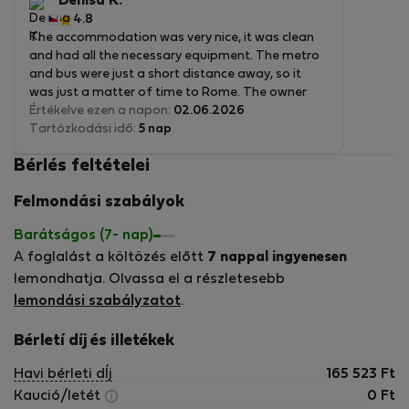
Denisa K.
4.8
The accommodation was very nice, it was clean
and had all the necessary equipment. The metro
and bus were just a short distance away, so it
was just a matter of time to Rome. The owner
was very nice and explained everything to us. I
Értékelve ezen a napon:
02.06.2026
definitely recommend it.
Tartózkodási idő:
5 nap
Bérlés feltételei
Felmondási szabályok
Barátságos (7- nap)
A foglalást a költözés előtt
7 nappal ingyenesen
lemondhatja. Olvassa el a részletesebb
lemondási szabályzatot
.
Bérletí díj és illetékek
Havi bérleti dÍj
165 523
Ft
Kaució/letét
0
Ft