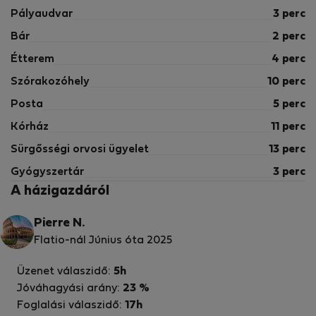
Pályaudvar
3 perc
Bár
2 perc
Étterem
4 perc
Szórakozóhely
10 perc
Posta
5 perc
Kórház
11 perc
Sürgősségi orvosi ügyelet
13 perc
Gyógyszertár
3 perc
A házigazdáról
Pierre N.
Flatio-nál Június óta 2025
Üzenet válaszidő:
5h
Jóváhagyási arány:
23 %
Foglalási válaszidő:
17h