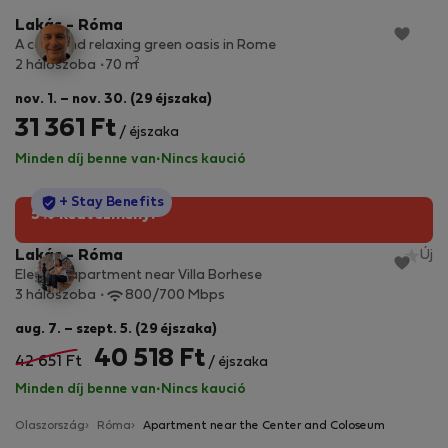
Lakás - Róma
A cozy and relaxing green oasis in Rome
2
2 hálószoba
70 m
nov. 1. – nov. 30. (29 éjszaka)
31 361 Ft
/ éjszaka
Minden díj benne van
·
Nincs kaució
StayProtection
+ Stay Benefits
5% kedvezmény!
Lakás - Róma
Új
Elegant apartment near Villa Borhese
3 hálószoba
800/700 Mbps
aug. 7. – szept. 5. (29 éjszaka)
40 518 Ft
42 651 Ft
/ éjszaka
Minden díj benne van
·
Nincs kaució
Olaszország
Róma
Apartment near the Center and Coloseum