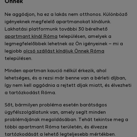
Önnek
Ne aggódjon, ha ez a lakás nem otthonos. Különböző
igényeknek megfelelő apartmanokat kínálunk.
Lakhatási platformunk további 30 bérelhető
apartmant kínál Róma
településen, amelyek a
legmegfelelőbbek lehetnek az Ön igényeinek – mi a
legjobb
olcsó szállást kínáljuk Önnek Róma
településen.
Minden apartman kaució nélkül érkezik, ahol
lehetséges, és a rezsi már benne van a bérleti díjban,
így nem kell aggódnia a rejtett díjak miatt, és élvezheti
a tartózkodást Róma.
Sőt, bármilyen probléma esetén barátságos
ügyfélszolgálatunk van, amely segít minden
problémájának megoldásában. Tehát tekintse meg a
többi apartmant Róma területén, és élvezze
tartózkodását a lehető legteljesebb mértékben.