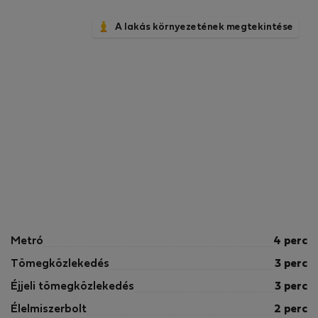
A lakás környezetének megtekintése
Metró
4 perc
Tömegközlekedés
3 perc
Éjjeli tömegközlekedés
3 perc
Élelmiszerbolt
2 perc