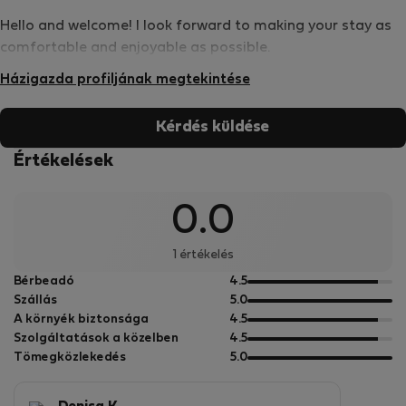
Hello and welcome! I look forward to making your stay as
comfortable and enjoyable as possible.
Házigazda profiljának megtekintése
Kérdés küldése
Értékelések
0.0
1 értékelés
5
Bérbeadó
4.5
pontból
5
Szállás
5.0
pontból
5
A környék biztonsága
4.5
pontból
5
Szolgáltatások a közelben
4.5
pontból
5
Tömegközlekedés
5.0
pontból