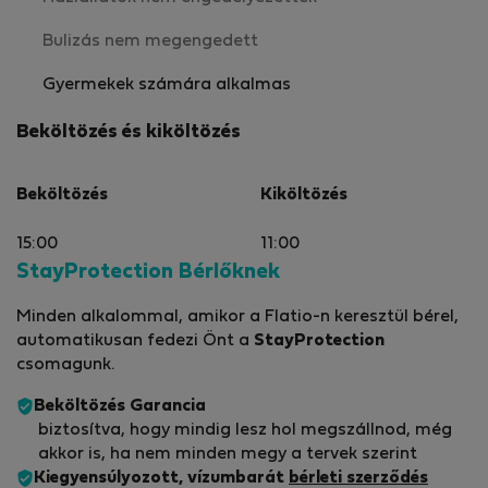
Bulizás nem megengedett
Gyermekek számára alkalmas
Beköltözés és kiköltözés
Beköltözés
Kiköltözés
15:00
11:00
StayProtection Bérlőknek
Minden alkalommal, amikor a Flatio-n keresztül bérel,
automatikusan fedezi Önt a
StayProtection
csomagunk.
Beköltözés Garancia
biztosítva, hogy mindig lesz hol megszállnod, még
akkor is, ha nem minden megy a tervek szerint
Kiegyensúlyozott, vízumbarát
bérleti szerződés