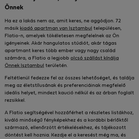
Önnek
Ha ez a lakás nem az, amit keres, ne aggódjon. 72
másik
kiadó apartman van Isztambul
településen,
Flatio-n, amelyek tökéletesen megfelelnek az Ön
igényeinek. Akár hangulatos stúdiót, akár tágas
apartmant keres több ember vagy nagy család
számára, a Flatio a legjobb
olcsó szállást kínálja
Önnek Isztambul
területén.
Feltétlenül fedezze fel az összes lehetőséget, és találja
meg az életstílusának és preferenciáinak megfelelő
ideális helyet, mindezt kaució nélkül és az árban foglalt
rezsikkel.
A Flatio segítségével hozzáférhet a részletes listákhoz,
kiváló minőségű fényképekhez és a korábbi bérlőktől
származó, ellenőrzött értékelésekhez, és tájékozott
döntést kell hoznia. Kezdje el a keresést még ma, és