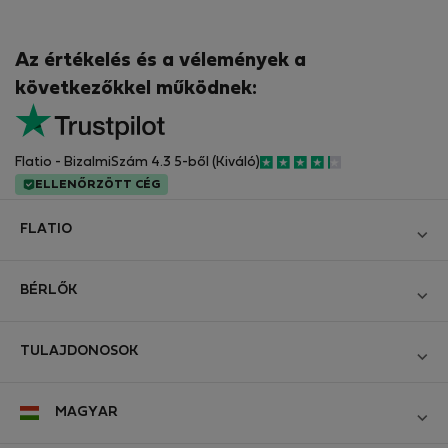
Az értékelés és a vélemények a
következőkkel működnek:
Flatio - BizalmiSzám 4.3 5-ből (Kiváló)
ELLENŐRZÖTT CÉG
FLATIO
Blog
BÉRLŐK
Legyen Partnerünk
Bejelentkezés
Csatlakozzon a Digitális Nomád Tesztelő Klubhoz
TULAJDONOSOK
Hozza létre a fiókomat
Kapcsolat és Impresszum
Bejelentkezés
Cégeknek
MAGYAR
Üzleti feltételek
Hirdesse meg ingatlanát
StayProtection bérlőknek