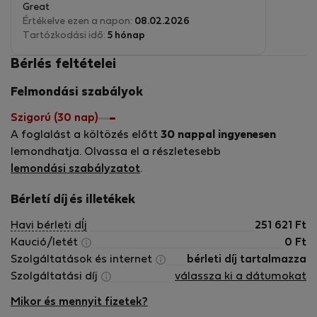
Great
Értékelve ezen a napon:
08.02.2026
Tartózkodási idő:
5 hónap
Bérlés feltételei
Felmondási szabályok
Szigorú (30 nap)
A foglalást a költözés előtt
30 nappal ingyenesen
lemondhatja. Olvassa el a részletesebb
lemondási szabályzatot
.
Bérletí díj és illetékek
Havi bérleti dÍj
251 621
Ft
Kaució/letét
0
Ft
Szolgáltatások és internet
bérleti díj tartalmazza
Szolgáltatási díj
válassza ki a dátumokat
Mikor és mennyit fizetek?