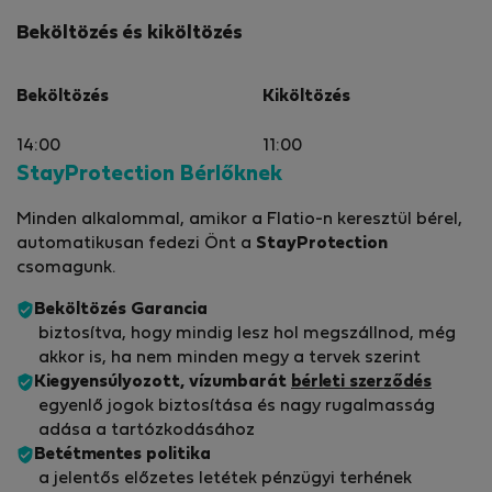
Beköltözés és kiköltözés
Beköltözés
Kiköltözés
14:00
11:00
StayProtection Bérlőknek
Minden alkalommal, amikor a Flatio-n keresztül bérel,
automatikusan fedezi Önt a
StayProtection
csomagunk.
Beköltözés Garancia
biztosítva, hogy mindig lesz hol megszállnod, még
akkor is, ha nem minden megy a tervek szerint
Kiegyensúlyozott, vízumbarát
bérleti szerződés
egyenlő jogok biztosítása és nagy rugalmasság
adása a tartózkodásához
Betétmentes politika
a jelentős előzetes letétek pénzügyi terhének