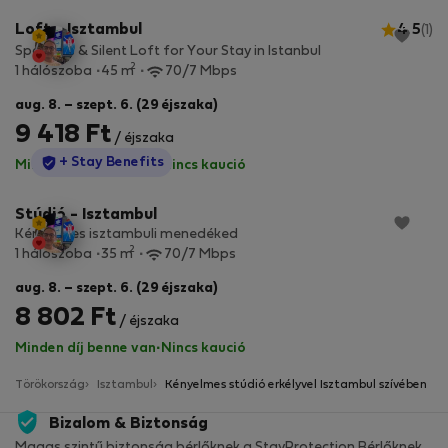
Loft - Isztambul
4.5
(1)
Spacious & Silent Loft for Your Stay in Istanbul
2
1 hálószoba
45 m
70/7 Mbps
aug. 8. – szept. 6. (29 éjszaka)
9 418 Ft
/ éjszaka
StayProtection
+ Stay Benefits
Minden díj benne van
·
Nincs kaució
Stúdió - Isztambul
Kényelmes isztambuli menedéked
2
1 hálószoba
35 m
70/7 Mbps
aug. 8. – szept. 6. (29 éjszaka)
8 802 Ft
/ éjszaka
Minden díj benne van
·
Nincs kaució
Törökország
Isztambul
Kényelmes stúdió erkélyvel Isztambul szívében
Bizalom & Biztonság
Magas szintű biztonság bérlőknek a StayProtection Bérlőknek