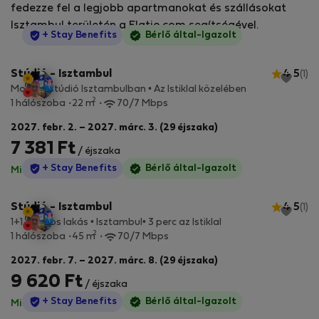
fedezze fel a legjobb apartmanokat és szállásokat
Isztambul területén a Flatio.com segítségével.
StayProtection
+ Stay Benefits
Bérlő által-Igazolt
Stúdió - Isztambul
4.5
(1)
Modern stúdió Isztambulban • Az Istiklal közelében
2
1 hálószoba
22 m
70/7 Mbps
2027. febr. 2. – 2027. márc. 3. (29 éjszaka)
7 381 Ft
/ éjszaka
StayProtection
+ Stay Benefits
Bérlő által-Igazolt
Minden díj benne van
·
Nincs kaució
Stúdió - Isztambul
4.5
(1)
1+1 Stílusos lakás • Isztambul• 3 perc az Istiklal
2
1 hálószoba
45 m
70/7 Mbps
2027. febr. 7. – 2027. márc. 8. (29 éjszaka)
9 620 Ft
/ éjszaka
StayProtection
+ Stay Benefits
Bérlő által-Igazolt
Minden díj benne van
·
Nincs kaució