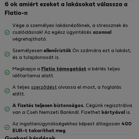
6 ok amiért ezeket a lakásokat válassza a
Flatio-n
Vége a személyes lakásnézőknek, a stressznek és
csalódásnak! Az egész ügyintézés
azonnal
végrehajtható.
Személyesen
ellenőriztük
Ön számára ezt a lakást,
és a tulajdonosát is.
Megkapja a
Flatio támogatást
a bérlés teljes
időtartama alatt.
A teljes
szerződést
olvassa el most, a foglalás
előtt.
A fizetés teljesen biztonságos.
Cégünk regisztrálva
van a Cseh Nemzeti Banknál. Fizethet
kártyával
is.
Az ingatlanügynökségekhez képest átlagosan
400
EUR-t
takaríthat meg
.