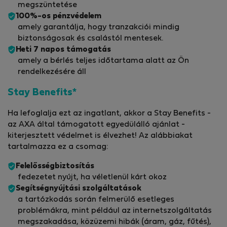
megszüntetése
100%-os pénzvédelem
amely garantálja, hogy tranzakciói mindig
biztonságosak és csalástól mentesek.
Heti 7 napos támogatás
amely a bérlés teljes időtartama alatt az Ön
rendelkezésére áll
Stay Benefits*
Ha lefoglalja ezt az ingatlant, akkor a Stay Benefits -
az AXA által támogatott egyedülálló ajánlat -
kiterjesztett védelmet is élvezhet! Az alábbiakat
tartalmazza ez a csomag:
Felelősségbiztosítás
fedezetet nyújt, ha véletlenül kárt okoz
Segítségnyújtási szolgáltatások
a tartózkodás során felmerülő esetleges
problémákra, mint például az internetszolgáltatás
megszakadása, közüzemi hibák (áram, gáz, fűtés),