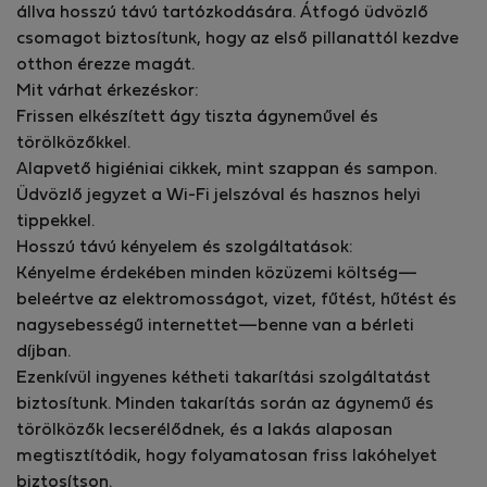
állva hosszú távú tartózkodására. Átfogó üdvözlő
vízforraló, légkondicionáló, harminckét hüvelyk FullHD
csomagot biztosítunk, hogy az első pillanattól kezdve
TV, konyhai eszközök a lakásban. A második emeleten
otthon érezze magát.
van és a hatos számú.
Mit várhat érkezéskor:
Frissen elkészített ágy tiszta ágyneművel és
törölközőkkel.
Alapvető higiéniai cikkek, mint szappan és sampon.
Üdvözlő jegyzet a Wi-Fi jelszóval és hasznos helyi
tippekkel.
Hosszú távú kényelem és szolgáltatások:
Kényelme érdekében minden közüzemi költség—
beleértve az elektromosságot, vizet, fűtést, hűtést és
nagysebességű internettet—benne van a bérleti
díjban.
Ezenkívül ingyenes kétheti takarítási szolgáltatást
biztosítunk. Minden takarítás során az ágynemű és
törölközők lecserélődnek, és a lakás alaposan
megtisztítódik, hogy folyamatosan friss lakóhelyet
biztosítson.