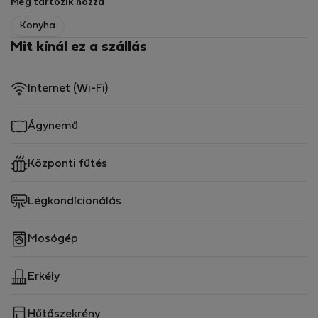
Még tartozik hozzá
Konyha
Mit kínál ez a szállás
Internet (Wi-Fi)
Ágynemű
Központi fűtés
Légkondícionálás
Mosógép
Erkély
Hűtőszekrény