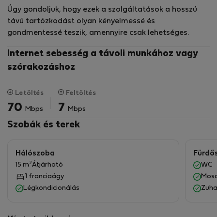
Úgy gondoljuk, hogy ezek a szolgáltatások a hosszú
távú tartózkodást olyan kényelmessé és
gondmentessé teszik, amennyire csak lehetséges.
Internet sebesség a távoli munkához vagy
szórakozáshoz
Letöltés
Feltöltés
70
7
Mbps
Mbps
Szobák és terek
Hálószoba
Fürdő
2
15 m
Átjárható
WC
1 franciaágy
Mos
Légkondicionálás
Zuha