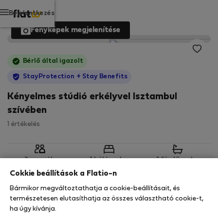
Bejelentkezés
Fényképek megjelenítése
Bérlő által igazolt
StayProtection
+ Stay Benefits
Kényelmes stúdió erkélyvel Isztambul
szívében
1 értékelés
2 személy
1 hálószoba
1 fürdőszoba
Cokkie beállítások a Flatio-n
Bármikor megváltoztathatja a cookie-beállításait, és
2
35 m
2. emelet
Wi-Fi
természetesen elutasíthatja az összes választható cookie-t,
ha úgy kívánja.