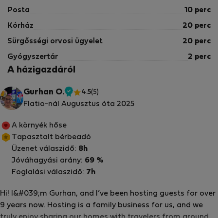
Posta
10 perc
Kórház
20 perc
Sürgősségi orvosi ügyelet
20 perc
Gyógyszertár
2 perc
A házigazdáról
Gurhan O.
4.5
(5)
Ellenőrzött
Flatio-nál Augusztus óta 2025
tulajdonos
A környék hőse
Tapasztalt bérbeadó
Üzenet válaszidő:
8h
Jóváhagyási arány:
69 %
Foglalási válaszidő:
7h
Hi! I&#039;m Gurhan, and I’ve been hosting guests for over
9 years now. Hosting is a family business for us, and we
truly enjoy sharing our homes with travelers from around