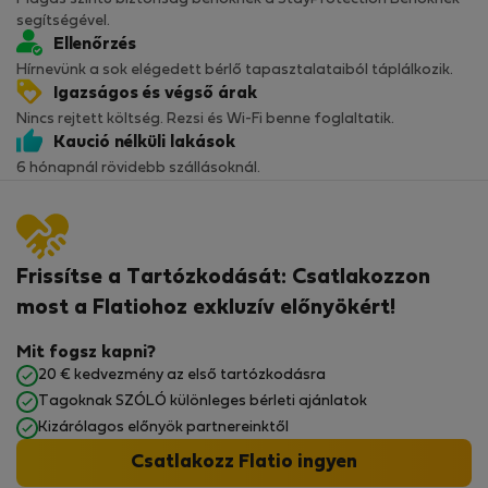
segítségével.
Ellenőrzés
Hírnevünk a sok elégedett bérlő tapasztalataiból táplálkozik.
Igazságos és végső árak
Nincs rejtett költség. Rezsi és Wi-Fi benne foglaltatik.
Kaució nélküli lakások
6 hónapnál rövidebb szállásoknál.
Frissítse a Tartózkodását: Csatlakozzon
most a Flatiohoz exkluzív előnyökért!
Mit fogsz kapni?
20 € kedvezmény az első tartózkodásra
Tagoknak SZÓLÓ különleges bérleti ajánlatok
Kizárólagos előnyök partnereinktől
Csatlakozz Flatio ingyen