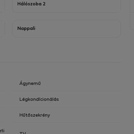
Hálószoba 2
Nappali
Ágynemű
Légkondícionálás
Hűtőszekrény
eti