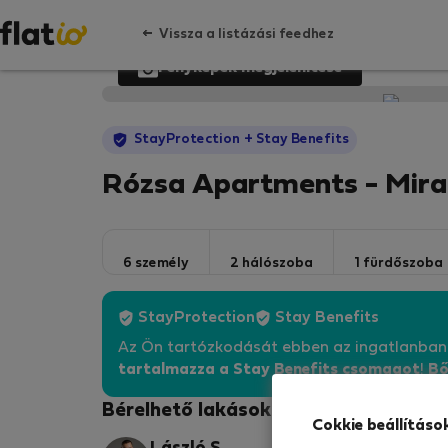
Vissza a listázási feedhez
Fényképek megjelenítése
StayProtection
+ Stay Benefits
Rózsa Apartments - Mira
6 személy
2 hálószoba
1 fürdőszoba
StayProtection
Stay Benefits
Az Ön tartózkodását ebben az ingatlanba
tartalmazza a Stay Benefits csomagot
!
Bő
Bérelhető lakások - Budapest
Cokkie beállításo