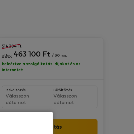
514 394
Ft
463 100
Ft
átlag
/ 30 nap
beleértve a szolgáltatás-díjakat és az
internetet
Beköltözés
Kiköltözés
Válasszon
Válasszon
dátumot
dátumot
Folytatás