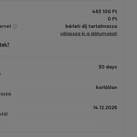
463 100
Ft
0
Ft
ternet
bérleti díj tartalmazza
válassza ki a dátumokat
tek?
30 days
m
korlátlan
ossza
14.12.2026
mtól