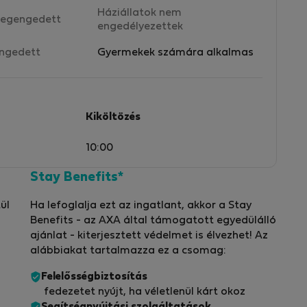
Háziállatok nem
egengedett
engedélyezettek
ngedett
Gyermekek számára alkalmas
Kiköltözés
10:00
Stay Benefits*
ül
Ha lefoglalja ezt az ingatlant, akkor a Stay
Benefits - az AXA által támogatott egyedülálló
ajánlat - kiterjesztett védelmet is élvezhet! Az
alábbiakat tartalmazza ez a csomag:
Felelősségbiztosítás
fedezetet nyújt, ha véletlenül kárt okoz