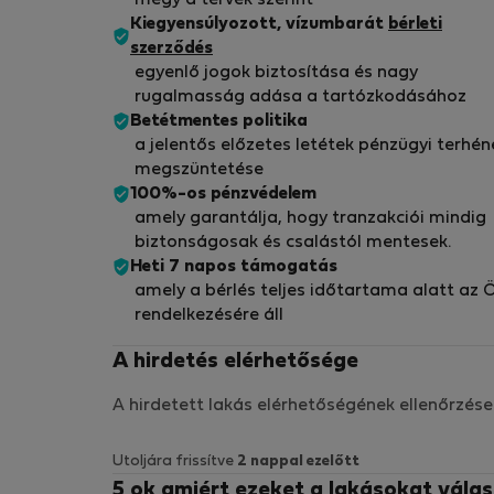
megy a tervek szerint
Kiegyensúlyozott, vízumbarát
bérleti
szerződés
egyenlő jogok biztosítása és nagy
rugalmasság adása a tartózkodásához
Betétmentes politika
a jelentős előzetes letétek pénzügyi terhén
megszüntetése
100%-os pénzvédelem
amely garantálja, hogy tranzakciói mindig
biztonságosak és csalástól mentesek.
Heti 7 napos támogatás
amely a bérlés teljes időtartama alatt az 
rendelkezésére áll
A hirdetés elérhetősége
A hirdetett lakás elérhetőségének ellenőrzése
Utoljára frissítve
2 nappal ezelőtt
5 ok amiért ezeket a lakásokat válas