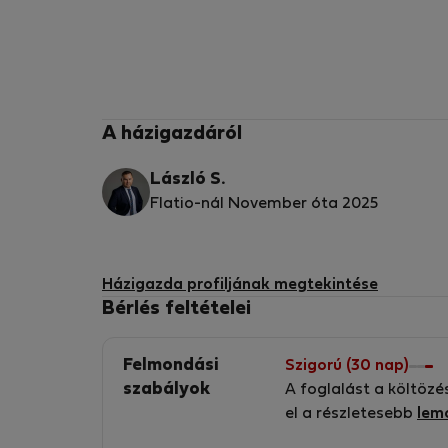
A házigazdáról
László S.
Flatio-nál November óta 2025
Házigazda profiljának megtekintése
Bérlés feltételei
Felmondási
Szigorú (30 nap)
szabályok
A foglalást a költözé
el a részletesebb
lem