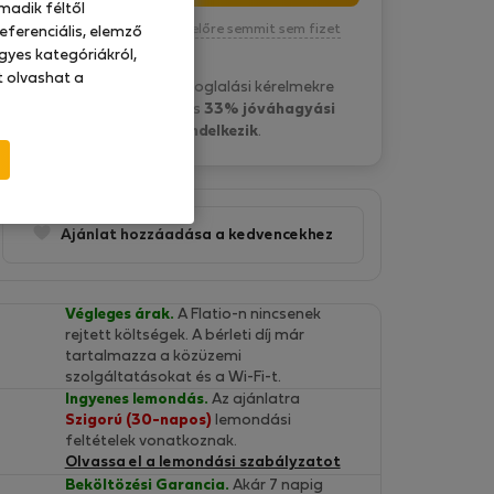
madik féltől
Kötelezettség nélkül, egyelőre semmit sem fizet
eferenciális, elemző
gyes kategóriákról,
at olvashat a
László S. általában a foglalási kérelmekre
15 óra belül válaszol
és
33% jóváhagyási
aránnyal rendelkezik
.
Ajánlat hozzáadása a kedvencekhez
Végleges árak.
A Flatio-n nincsenek
rejtett költségek. A bérleti díj már
tartalmazza a közüzemi
szolgáltatásokat és a Wi-Fi-t.
Ingyenes lemondás.
Az ajánlatra
Szigorú (30-napos)
lemondási
feltételek vonatkoznak.
Olvassa el a lemondási szabályzatot
Beköltözési Garancia.
Akár 7 napig