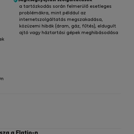
Segítségnyújtási szolgáltatások
a tartózkodás során felmerülő esetleges
problémákra, mint például az
internetszolgáltatás megszakadása,
közüzemi hibák (áram, gáz, fűtés), eldugult
ajtó vagy háztartási gépek meghibásodása
ek
Ön
sza a Flatio-n