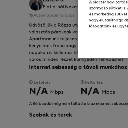
László S.
A piactér havi tartó
Flatio-nál November óta 2025
származó sütiket is.
és marketing sütiket
Automatikus fordítás
Eredeti megjelenítése
vagy elutasíthatja az
Üdvözöljük a Rózsa utcában található hangul
látogatóink és ügyfe
választás pároknak vagy egyedül utazóknak, a
Apartmanunk teljesen berendezett és jól fel
kényelmes franciaágy található a pihentető é
napokon is kellemes hőmérsékletet biztosít.
város minden részét könnyedén felfedezheti.
Internet sebesség a távoli munkáho
Letöltés
Feltöltés
N/A
N/A
Mbps
Mbps
A Bérbeadó még nem töltötte ki az internet sebessé
Szobák és terek