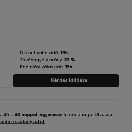
Üzenet válaszidő:
19h
Jóváhagyási arány:
33 %
Foglalási válaszidő:
15h
Kérdés küldése
s előtt
30 nappal ingyenesen
lemondhatja. Olvassa
ondási szabályzatot
.