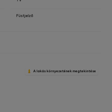
TV
Füstjelző
A lakás környezetének megtekintése