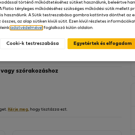
zkodással történő működtetéséhez sütiket használunk, beleértve har
 A Flatio tényleges működéséhez szükséges működési sütik mellett pr
 is használunk. A Sütik testreszabása gombra kattintva dönthet az e
 összes, az alap sütiken kívüli sütit. Ezen kívül részletes információk
atos és hangulatos apartmanunkban! Ideális
leink
adatvédelmével
foglalkozó külön oldalon.
kik szeretnék felfedezni a város báját és kényelmét.
szerelt, hogy Ön otthon érezze magát. A hálószobában
Cooki-k testreszabása
jszakákért. A légkondicionáló még a legforróbb nyári
 A tömegközlekedés könnyen megközelíthető, így a
z vagy szórakozáshoz
get.
Kérje meg,
hogy tisztázza ezt.