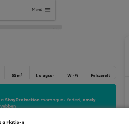
Menü
2
65 m
1. alagsor
Wi-Fi
Felszerelt
n a
StayProtection
csomagunk fedezi,
amely
vebben
k a Flatio-n