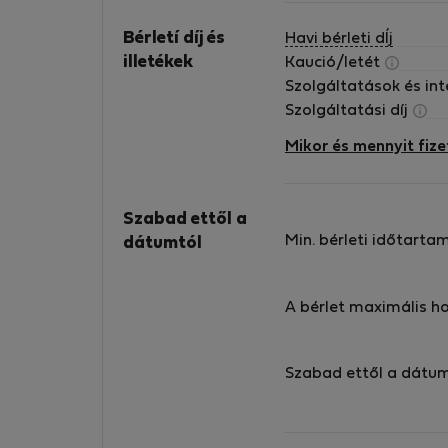
Bérletí díj és
Havi bérleti dÍj
illetékek
Kaució/letét
Szolgáltatások és in
Szolgáltatási díj
Mikor és mennyit fize
Szabad ettől a
Min. bérleti időtarta
dátumtól
A bérlet maximális h
Szabad ettől a dátu