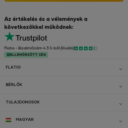
Az értékelés és a vélemények a
következőkkel működnek:
Flatio - BizalmiSzám 4.3 5-ből (Kiváló)
ELLENŐRZÖTT CÉG
FLATIO
Blog
BÉRLŐK
Legyen Partnerünk
Bejelentkezés
Csatlakozzon a Digitális Nomád Tesztelő Klubhoz
TULAJDONOSOK
Hozza létre a fiókomat
Kapcsolat és Impresszum
Bejelentkezés
Cégeknek
MAGYAR
Üzleti feltételek
Hirdesse meg ingatlanát