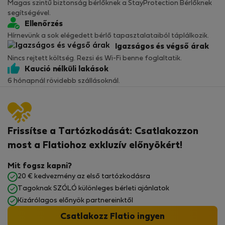
Magas szintű biztonság bérlőknek a StayProtection Bérlőknek
segítségével.
Ellenőrzés
Hírnevünk a sok elégedett bérlő tapasztalataiból táplálkozik.
Igazságos és végső árak
Nincs rejtett költség. Rezsi és Wi-Fi benne foglaltatik.
Kaució nélküli lakások
6 hónapnál rövidebb szállásoknál.
Frissítse a Tartózkodását: Csatlakozzon
most a Flatiohoz exkluzív előnyökért!
Mit fogsz kapni?
20 € kedvezmény az első tartózkodásra
Tagoknak SZÓLÓ különleges bérleti ajánlatok
Kizárólagos előnyök partnereinktől
Csatlakozz Flatio ingyen