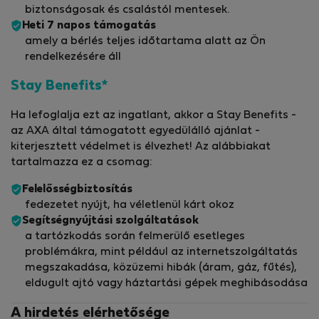
biztonságosak és csalástól mentesek.
Heti 7 napos támogatás
amely a bérlés teljes időtartama alatt az Ön
rendelkezésére áll
Stay Benefits*
Ha lefoglalja ezt az ingatlant, akkor a Stay Benefits -
az AXA által támogatott egyedülálló ajánlat -
kiterjesztett védelmet is élvezhet! Az alábbiakat
tartalmazza ez a csomag:
Felelősségbiztosítás
fedezetet nyújt, ha véletlenül kárt okoz
Segítségnyújtási szolgáltatások
a tartózkodás során felmerülő esetleges
problémákra, mint például az internetszolgáltatás
megszakadása, közüzemi hibák (áram, gáz, fűtés),
eldugult ajtó vagy háztartási gépek meghibásodása
A hirdetés elérhetősége