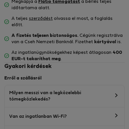
Megkapja a
Flatio támogatást
a bérlés teljes
időtartama alatt.
A teljes
szerződést
olvassa el most, a foglalás
előtt.
A fizetés teljesen biztonságos.
Cégünk regisztrálva
van a Cseh Nemzeti Banknál. Fizethet
kártyával
is.
Az ingatlanügynökségekhez képest átlagosan
400
EUR-t
takaríthat meg
.
Gyakori kérdések
Erről a szállásról
Milyen messzi van a legközelebbi
tömegközlekedés?
Van az ingatlanban Wi-Fi?