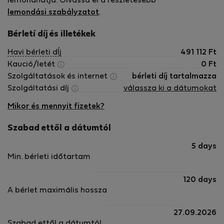
lemondhatja. Olvassa el a részletesebb
lemondási szabályzatot
.
Bérletí díj és illetékek
Havi bérleti dÍj
491 112
Ft
Kaució/letét
0
Ft
Szolgáltatások és internet
bérleti díj tartalmazza
Szolgáltatási díj
válassza ki a dátumokat
Mikor és mennyit fizetek?
Szabad ettől a dátumtól
5 days
Min. bérleti időtartam
120 days
A bérlet maximális hossza
27.09.2026
Szabad ettől a dátumtól