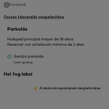
,
Füstjelző
nem
elérhető
Összes felszerelés megjelenítése
Parkolás
Huésped principal mayor de 18 años.
Reservar con antelación mínima de 2 días.
Garázs parkolás
1 perc gyalog
Hol fog lakni
A lakás környezetének megtekintése