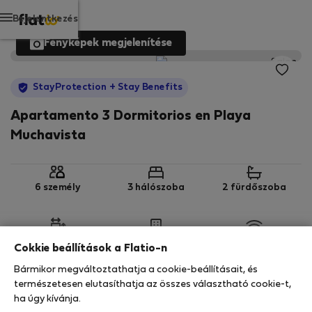
Bejelentkezés
Fényképek megjelenítése
StayProtection
+ Stay Benefits
Apartamento 3 Dormitorios en Playa
Muchavista
6 személy
3 hálószoba
2 fürdőszoba
2
77 m
2. emelet
Wi-Fi
Cokkie beállítások a Flatio-n
Bármikor megváltoztathatja a cookie-beállításait, és
StayProtection
Stay Benefits
természetesen elutasíthatja az összes választható cookie-t,
ha úgy kívánja.
Az Ön tartózkodását ebben az ingatlanban a