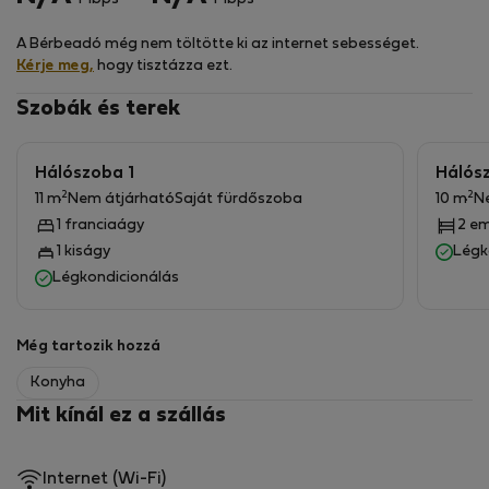
50 m así como parada de autobús y tram para ir al
centro de Alicante.
A Bérbeadó még nem töltötte ki az internet sebességet.
WiFi.
Kérje meg,
hogy tisztázza ezt.
Fire TV Stick de Amazon
Szobák és terek
Hálószoba 1
Hálós
2
2
11 m
Nem átjárható
Saját fürdőszoba
10 m
N
1 franciaágy
2 e
1 kiságy
Légk
Légkondicionálás
Még tartozik hozzá
Konyha
Mit kínál ez a szállás
Internet (Wi-Fi)