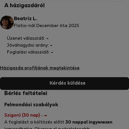
A házigazdáról
Beatriz L.
Flatio-nál December óta 2025
Üzenet válaszidő:
-
Jóváhagyási arány:
-
Foglalási válaszidő:
-
Házigazda profiljának megtekintése
Kérdés küldése
Bérlés feltételei
Felmondási szabályok
Szigorú (30 nap)
A foglalást a költözés előtt
30 nappal ingyenesen