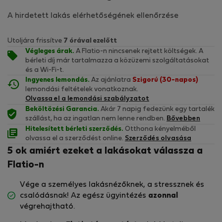
A hirdetett lakás elérhetőségének ellenőrzése
Utoljára frissítve
7 órával ezelőtt
Végleges árak.
A Flatio-n nincsenek rejtett költségek. A
bérleti díj már tartalmazza a közüzemi szolgáltatásokat
és a Wi-Fi-t.
Ingyenes lemondás.
Az ajánlatra
Szigorú (30-napos)
lemondási feltételek vonatkoznak.
Olvassa el a lemondási szabályzatot
Beköltözési Garancia.
Akár 7 napig fedezünk egy tartalék
szállást, ha az ingatlan nem lenne rendben.
Bővebben
Hitelesített bérleti szerződés.
Otthona kényelméből
olvassa el a szerződést online.
Szerződés olvasása
5 ok amiért ezeket a lakásokat válassza a
Flatio-n
Vége a személyes lakásnézőknek, a stressznek és
csalódásnak! Az egész ügyintézés
azonnal
végrehajtható.