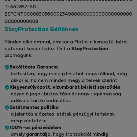
T-462857-A0
ESFCNT000003056000234980000000000000000000
00000000009
StayProtection Bérlőknek
Minden alkalommal, amikor a Flatio-n keresztül bérel,
automatikusan fedezi Önt a
StayProtection
csomagunk.
Beköltözés Garancia
biztosítva, hogy mindig lesz hol megszállnod, még
akkor is, ha nem minden megy a tervek szerint
Kiegyensúlyozott, vízumbarát
bérleti szerződés
egyenlő jogok biztosítása és nagy rugalmasság
adása a tartózkodásához
Betétmentes politika
a jelentős előzetes letétek pénzügyi terhének
megszüntetése
100%-os pénzvédelem
amely garantálja, hogy tranzakciói mindig