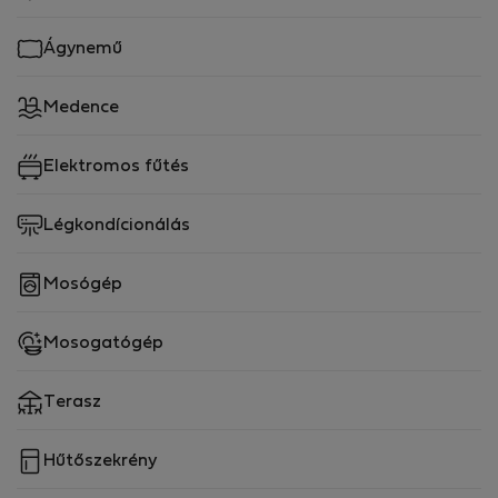
Ágynemű
Medence
Elektromos fűtés
Légkondícionálás
Mosógép
Mosogatógép
Terasz
Hűtőszekrény