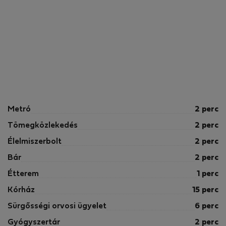
Metró
2 perc
Tömegközlekedés
2 perc
Élelmiszerbolt
2 perc
Bár
2 perc
Étterem
1 perc
Kórház
15 perc
Sürgősségi orvosi ügyelet
6 perc
Gyógyszertár
2 perc