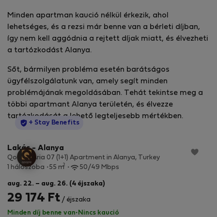
Minden apartman kaució nélkül érkezik, ahol
lehetséges, és a rezsi már benne van a bérleti díjban,
így nem kell aggódnia a rejtett díjak miatt, és élvezheti
a tartózkodást Alanya.
Sőt, bármilyen probléma esetén barátságos
ügyfélszolgálatunk van, amely segít minden
problémájának megoldásában. Tehát tekintse meg a
többi apartmant Alanya területén, és élvezze
tartózkodását a lehető legteljesebb mértékben.
StayProtection
+ Stay Benefits
Lakás - Alanya
Qoople Aria 07 (1+1) Apartment in Alanya, Turkey
2
1 hálószoba
55 m
50/49 Mbps
aug. 22. – aug. 26. (4 éjszaka)
29 174 Ft
/ éjszaka
Minden díj benne van
·
Nincs kaució