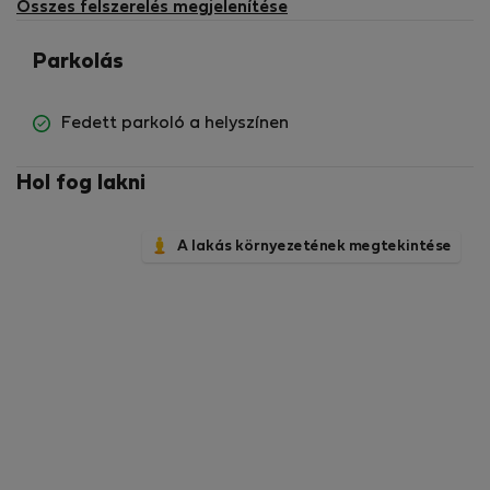
Összes felszerelés megjelenítése
Parkolás
Fedett parkoló a helyszínen
Hol fog lakni
A lakás környezetének megtekintése