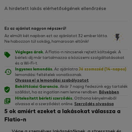
A hirdetett lakás elérhetőségének ellenőrzése
Ez az ajánlat nagyon népszerű!
Az elmúlt két napban ezt az ajánlatot 32 ember látta.
Ne habozzon túl sokáig, hamarosan eltűnik!
Végleges árak.
A Flatio-n nincsenek rejtett költségek. A
bérleti díj már tartalmazza a közüzemi szolgáltatásokat
és a Wi-Fi-t.
Ingyenes lemondás.
Az ajánlatra
Jó szomszéd (14-napos)
lemondási feltételek vonatkoznak.
Olvassa el a lemondási szabályzatot
Beköltözési Garancia.
Akár 7 napig fedezünk egy tartalék
szállást, ha az ingatlan nem lenne rendben.
Bővebben
Hitelesített bérleti szerződés.
Otthona kényelméből
olvassa el a szerződést online.
Szerződés olvasása
5 ok amiért ezeket a lakásokat válassza a
Flatio-n
Vége a személyes lakásnézőknek, a stressznek és