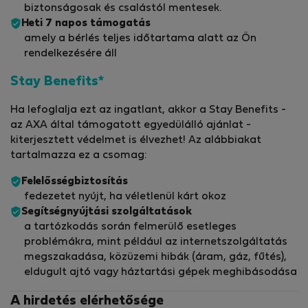
biztonságosak és csalástól mentesek.
Heti 7 napos támogatás
amely a bérlés teljes időtartama alatt az Ön
rendelkezésére áll
Stay Benefits*
Ha lefoglalja ezt az ingatlant, akkor a Stay Benefits -
az AXA által támogatott egyedülálló ajánlat -
kiterjesztett védelmet is élvezhet! Az alábbiakat
tartalmazza ez a csomag:
Felelősségbiztosítás
fedezetet nyújt, ha véletlenül kárt okoz
Segítségnyújtási szolgáltatások
a tartózkodás során felmerülő esetleges
problémákra, mint például az internetszolgáltatás
megszakadása, közüzemi hibák (áram, gáz, fűtés),
eldugult ajtó vagy háztartási gépek meghibásodása
A hirdetés elérhetősége