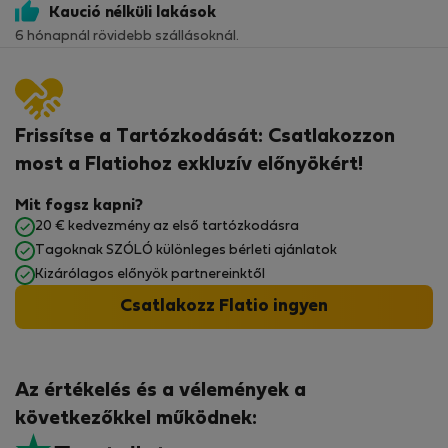
Kaució nélküli lakások
6 hónapnál rövidebb szállásoknál.
Frissítse a Tartózkodását: Csatlakozzon
most a Flatiohoz exkluzív előnyökért!
Mit fogsz kapni?
20 € kedvezmény az első tartózkodásra
Tagoknak SZÓLÓ különleges bérleti ajánlatok
Kizárólagos előnyök partnereinktől
Csatlakozz Flatio ingyen
Az értékelés és a vélemények a
következőkkel működnek: