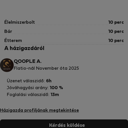
Élelmiszerbolt
10 perc
Bár
10 perc
Étterem
10 perc
A házigazdáról
QOOPLE A.
Flatio-nál November óta 2025
Üzenet válaszidő:
6h
Jóváhagyási arány:
100 %
Foglalási válaszidő:
13m
Házigazda profiljának megtekintése
Kérdés küldése