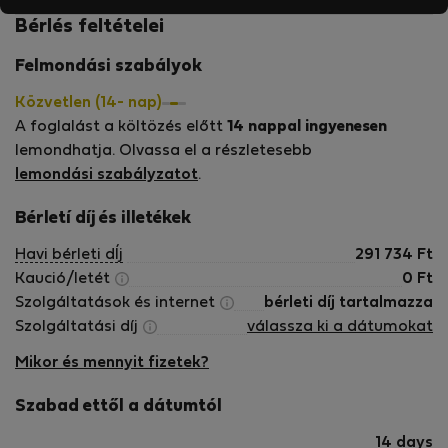
Bérlés feltételei
Felmondási szabályok
Közvetlen (14- nap)
A foglalást a költözés előtt
14 nappal ingyenesen
lemondhatja. Olvassa el a részletesebb
lemondási szabályzatot
.
Bérletí díj és illetékek
Havi bérleti dÍj
291 734
Ft
Kaució/letét
0
Ft
Szolgáltatások és internet
bérleti díj tartalmazza
Szolgáltatási díj
válassza ki a dátumokat
Mikor és mennyit fizetek?
Szabad ettől a dátumtól
14 days