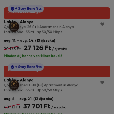
StayProtection
+ Stay Benefits
7% kedvezmény!
Lakás - Alanya
Qoople Royal 26 (1+1) Apartment in Alanya
2
1 hálószoba
55 m
50/50 Mbps
aug. 11. – aug. 24. (13 éjszaka)
27 126 Ft
29 173 Ft
/ éjszaka
Minden díj benne van
·
Nincs kaució
StayProtection
+ Stay Benefits
6% kedvezmény!
Lakás - Alanya
Qoople Cebeci C-10 (1+1) Apartment in Alanya
2
1 hálószoba
55 m
50/50 Mbps
aug. 8. – aug. 21. (13 éjszaka)
37 701 Ft
40 113 Ft
/ éjszaka