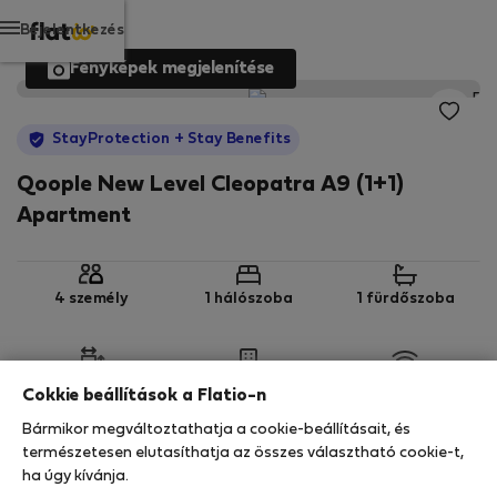
Bejelentkezés
Fényképek megjelenítése
StayProtection
+ Stay Benefits
Qoople New Level Cleopatra A9 (1+1)
Apartment
4 személy
1 hálószoba
1 fürdőszoba
2
55 m
3. emelet
Wi-Fi
Cokkie beállítások a Flatio-n
Bármikor megváltoztathatja a cookie-beállításait, és
StayProtection
Stay Benefits
természetesen elutasíthatja az összes választható cookie-t,
ha úgy kívánja.
Az Ön tartózkodását ebben az ingatlanban a