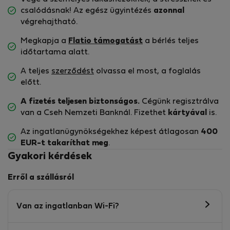
csalódásnak! Az egész ügyintézés
azonnal
végrehajtható.
Megkapja a
Flatio támogatást
a bérlés teljes
időtartama alatt.
A teljes
szerződést
olvassa el most, a foglalás
előtt.
A fizetés teljesen biztonságos.
Cégünk regisztrálva
van a Cseh Nemzeti Banknál. Fizethet
kártyával
is.
Az ingatlanügynökségekhez képest átlagosan
400
EUR-t
takaríthat meg
.
Gyakori kérdések
Erről a szállásról
Van az ingatlanban Wi-Fi?