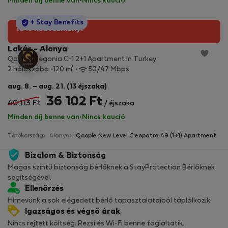
Minden díj benne van
·
Nincs kaució
StayProtection
+ Stay Benefits
10% kedvezmény!
Lakás - Alanya
Qoople Begonia С-1 2+1 Apartment in Turkey
2
2 hálószoba
120 m
50/47 Mbps
aug. 8. – aug. 21. (13 éjszaka)
36 102 Ft
40 113 Ft
/ éjszaka
Minden díj benne van
·
Nincs kaució
Törökország
Alanya
Qoople New Level Cleopatra A9 (1+1) Apartment
Bizalom & Biztonság
Magas szintű biztonság bérlőknek a StayProtection Bérlőknek
segítségével.
Ellenőrzés
Hírnevünk a sok elégedett bérlő tapasztalataiból táplálkozik.
Igazságos és végső árak
Nincs rejtett költség. Rezsi és Wi-Fi benne foglaltatik.