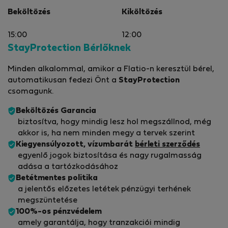
Beköltözés
Kiköltözés
15:00
12:00
StayProtection Bérlőknek
Minden alkalommal, amikor a Flatio-n keresztül bérel,
automatikusan fedezi Önt a
StayProtection
csomagunk.
Beköltözés Garancia
biztosítva, hogy mindig lesz hol megszállnod, még
akkor is, ha nem minden megy a tervek szerint
Kiegyensúlyozott, vízumbarát
bérleti szerződés
egyenlő jogok biztosítása és nagy rugalmasság
adása a tartózkodásához
Betétmentes politika
a jelentős előzetes letétek pénzügyi terhének
megszüntetése
100%-os pénzvédelem
amely garantálja, hogy tranzakciói mindig