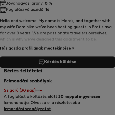
Jóváhagyási arány:
0 %
Foglalási válaszidő:
1d
Hello and welcome! My name is Marek, and together with
my wife Dominika we’ve been hosting guests in Bratislava
for over 8 years. We are passionate travelers ourselves,
which is why we’ve designed this apartment to be
comfortable, practical, and welcoming—just the kind of
Házigazda profiljának megtekintése
place we’d love to stay in when exploring a new city.
Bratislava may be small, but it’s full of charm, history, and
Kérdés küldése
great food, and we’re happy to host you here. Please feel
free to use everything you find in the apartment and truly
Bérlés feltételei
make yourself at home. We take great care of our place
Felmondási szabályok
and treat it with love, and we kindly ask our guests to do
the same. If you need anything during your stay, we’re
Szigorú (30 nap)
always happy to help. Enjoy your stay and feel at home in
A foglalást a költözés előtt
30 nappal ingyenesen
Bratislava!
lemondhatja. Olvassa el a részletesebb
lemondási szabályzatot
.