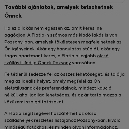
További ajánlatok, amelyek tetszhetnek
Önnek
Ha ez a lakás nem egészen az, amit keres, ne
aggódjon. A Flatio-n számos más
kiadó lakás is van
Pozsony-ban
, amelyek tökéletesen megfelelhetnek az
Ön igényeinek. Akár egy hangulatos stúdiót, akár egy
tágas apartmant keres, a Flatio a legjobb
olcsó
szállást kínálja Önnek Pozsony
városában.
Feltétlenül fedezze fel az összes lehetőséget, és találja
meg az ideális helyet, amely megfelel az Ön
életstílusának és preferenciáinak, mindezt kaució
nélkül, ahol jogilag lehetséges, és az ár tartalmazza a
közüzemi szolgáltatásokat.
A Flatio segítségével hozzáférhet az olcsó
szálláshelyek részletes listájához Pozsony-ban, kiváló
minőségű fotókhoz, és minden olyan információhoz,