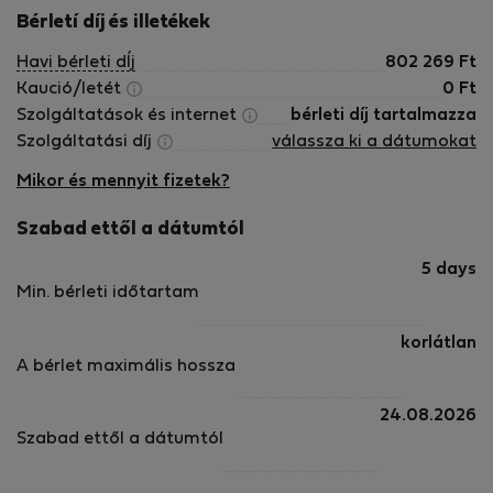
Bérletí díj és illetékek
Havi bérleti dÍj
802 269
Ft
Kaució/letét
0
Ft
Szolgáltatások és internet
bérleti díj tartalmazza
Szolgáltatási díj
válassza ki a dátumokat
Mikor és mennyit fizetek?
Szabad ettől a dátumtól
5 days
Min. bérleti időtartam
korlátlan
A bérlet maximális hossza
24.08.2026
Szabad ettől a dátumtól