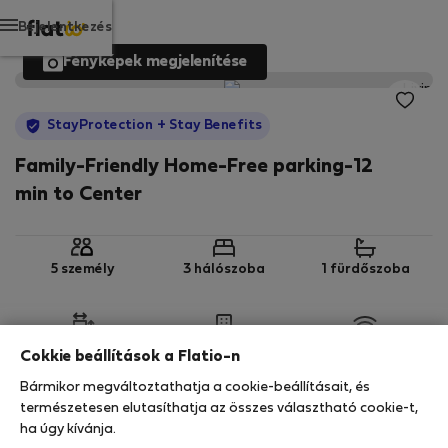
Bejelentkezés
Fényképek megjelenítése
StayProtection
+ Stay Benefits
Family-Friendly Home-Free parking-12
min to Center
5 személy
3 hálószoba
1 fürdőszoba
2
67 m
1. emelet
Wi-Fi
Cokkie beállítások a Flatio-n
Bármikor megváltoztathatja a cookie-beállításait, és
StayProtection
Stay Benefits
természetesen elutasíthatja az összes választható cookie-t,
ha úgy kívánja.
Az Ön tartózkodását ebben az ingatlanban a