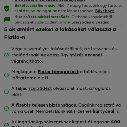
Beköltözési Garancia.
Akár 7 napig fedezünk egy tartalék
szállást, ha az ingatlan nem lenne rendben.
Bővebben
Hitelesített bérleti szerződés.
Otthona kényelméből
olvassa el a szerződést online.
Szerződés olvasása
5 ok amiért ezeket a lakásokat válassza a
Flatio-n
Vége a személyes lakásnézőknek, a stressznek és
csalódásnak! Az egész ügyintézés
azonnal
végrehajtható.
Megkapja a
Flatio támogatást
a bérlés teljes
időtartama alatt.
A teljes
szerződést
olvassa el most, a foglalás
előtt.
A fizetés teljesen biztonságos.
Cégünk regisztrálva
van a Cseh Nemzeti Banknál. Fizethet
kártyával
is.
Az ingatlanügynökségekhez képest átlagosan
400