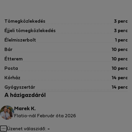
Tömegközlekedés
3 perc
Éjjeli tömegközlekedés
3 perc
Élelmiszerbolt
1 perc
Bár
10 perc
Étterem
10 perc
Posta
10 perc
Kórház
14 perc
Gyógyszertár
14 perc
A házigazdáról
Marek K.
Flatio-nál Február óta 2026
Üzenet válaszidő:
-