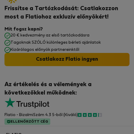
Frissítse a Tartózkodását: Csatlakozzon
most a Flatiohoz exkluzív előnyökért!
Mit fogsz kapni?
20 € kedvezmény az első tartózkodásra
Tagoknak SZÓLÓ különleges bérleti ajánlatok
Kizárólagos előnyök partnereinktől
Csatlakozz Flatio ingyen
Az értékelés és a vélemények a
következőkkel működnek:
Flatio - BizalmiSzám 4.3 5-ből (Kiváló)
ELLENŐRZÖTT CÉG