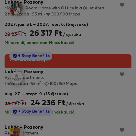
Lakás - Pozsony
Modern 4-Room Home with Office in a Quiet Area
2
2 hálószoba
95 m
500/100 Mbps
2027. jan. 31. – 2027. febr. 6. (6 éjszaka)
26 317 Ft
29 234 Ft
/ éjszaka
Minden díj benne van
·
Nincs kaució
StayProtection
+ Stay Benefits
7% kedvezmény!
Lakás - Pozsony
Vysoka Apartments
2
1 hálószoba
55 m
100/150 Mbps
aug. 27. – szept. 9. (13 éjszaka)
24 236 Ft
26 060 Ft
/ éjszaka
StayProtection
+ Stay Benefits
Minden díj benne van
·
Nincs kaució
Lakás - Pozsony
Relax apartment