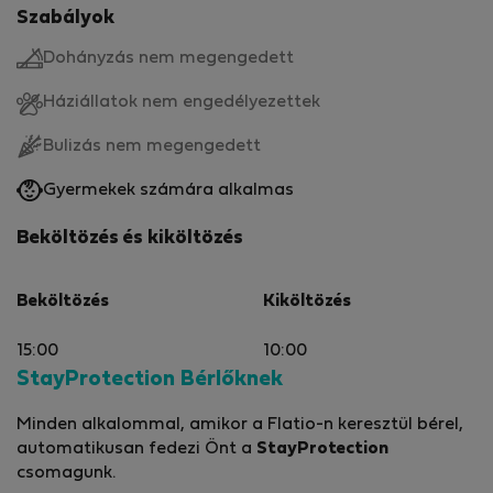
Szabályok
Dohányzás nem megengedett
Háziállatok nem engedélyezettek
Bulizás nem megengedett
Gyermekek számára alkalmas
Beköltözés és kiköltözés
Beköltözés
Kiköltözés
15:00
10:00
StayProtection Bérlőknek
Minden alkalommal, amikor a Flatio-n keresztül bérel,
automatikusan fedezi Önt a
StayProtection
csomagunk.