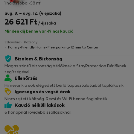
2
1 hálószoba
58 m
aug. 8. – aug. 12. (4 éjszaka)
26 621 Ft
/ éjszaka
Minden díj benne van
·
Nincs kaució
Szlovákia
Pozsony
Family-Friendly Home-Free parking-12 min to Center
Bizalom & Biztonság
Magas szintű biztonság bérlőknek a StayProtection Bérlőknek
segítségével.
Ellenőrzés
Hírnevünk a sok elégedett bérlő tapasztalataiból táplálkozik.
Igazságos és végső árak
Nincs rejtett költség. Rezsi és Wi-Fi benne foglaltatik.
Kaució nélküli lakások
6 hónapnál rövidebb szállásoknál.