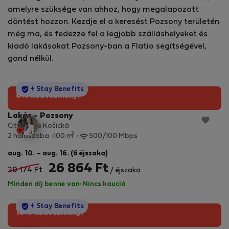
amelyre szüksége van ahhoz, hogy megalapozott
döntést hozzon. Kezdje el a keresést Pozsony területén
még ma, és fedezze fel a legjobb szálláshelyeket és
kiadó lakásokat Pozsony-ban a Flatio segítségével,
gond nélkül.
StayProtection
+ Stay Benefits
8% kedvezmény!
Lakás - Pozsony
CitySpace Košická
2
2 hálószoba
100 m
500/100 Mbps
aug. 10. – aug. 16. (6 éjszaka)
26 864 Ft
29 174 Ft
/ éjszaka
Minden díj benne van
·
Nincs kaució
StayProtection
+ Stay Benefits
10% kedvezmény!