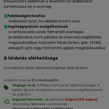
kiterjesztett védelmet is élvezhet! Az alábbiakat
tartalmazza ez a csomag:
Felelősségbiztosítás
fedezetet nyújt, ha véletlenül kárt okoz
Segítségnyújtási szolgáltatások
a tartózkodás során felmerülő esetleges
problémákra, mint például az internetszolgáltatás
megszakadása, közüzemi hibák (áram, gáz, fűtés),
eldugult ajtó vagy háztartási gépek meghibásodása
A hirdetés elérhetősége
A hirdetett lakás elérhetőségének ellenőrzése
Utoljára frissítve
15 órával ezelőtt
Végleges árak.
A Flatio-n nincsenek rejtett költségek. A
bérleti díj már tartalmazza a közüzemi szolgáltatásokat
és a Wi-Fi-t.
Ingyenes lemondás.
Az ajánlatra
Szigorú (30-napos)
lemondási feltételek vonatkoznak.
Olvassa el a lemondási szabályzatot