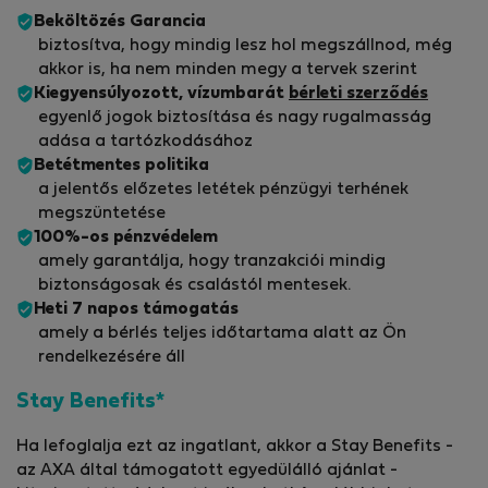
Beköltözés Garancia
biztosítva, hogy mindig lesz hol megszállnod, még
akkor is, ha nem minden megy a tervek szerint
Kiegyensúlyozott, vízumbarát
bérleti szerződés
egyenlő jogok biztosítása és nagy rugalmasság
adása a tartózkodásához
Betétmentes politika
a jelentős előzetes letétek pénzügyi terhének
megszüntetése
100%-os pénzvédelem
amely garantálja, hogy tranzakciói mindig
biztonságosak és csalástól mentesek.
Heti 7 napos támogatás
amely a bérlés teljes időtartama alatt az Ön
rendelkezésére áll
Stay Benefits*
Ha lefoglalja ezt az ingatlant, akkor a Stay Benefits -
az AXA által támogatott egyedülálló ajánlat -