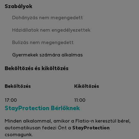
Szabályok
Dohányzás nem megengedett
Háziállatok nem engedélyezettek
Bulizás nem megengedett
Gyermekek számára alkalmas
Beköltözés és kiköltözés
Beköltözés
Kiköltözés
17:00
11:00
StayProtection Bérlőknek
Minden alkalommal, amikor a Flatio-n keresztül bérel,
automatikusan fedezi Önt a
StayProtection
csomagunk.