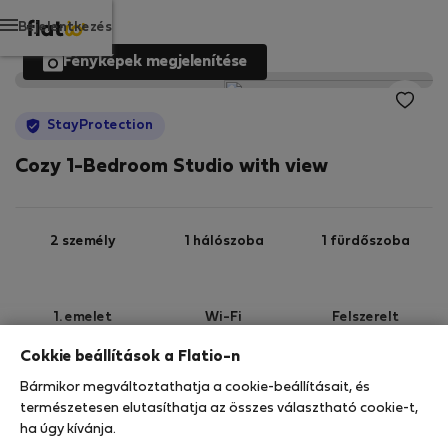
Bejelentkezés
Fényképek megjelenítése
StayProtection
Cozy 1-Bedroom Studio with view
2 személy
1 hálószoba
1 fürdőszoba
1. emelet
Wi-Fi
Felszerelt
Cokkie beállítások a Flatio-n
StayProtection
Stay Benefits
Bármikor megváltoztathatja a cookie-beállításait, és
Az ebben az ingatlanban való tartózkodását a
természetesen elutasíthatja az összes választható cookie-t,
StayProtection
csomagunk fedezi, a
180 napnál
ha úgy kívánja.
rövidebb idő
re szóló minden foglalás része a Stay