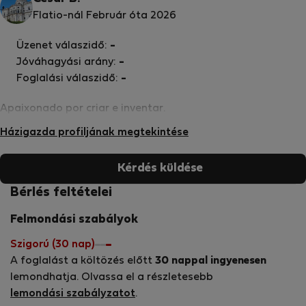
Flatio-nál Február óta 2026
Üzenet válaszidő:
-
Jóváhagyási arány:
-
Foglalási válaszidő:
-
Apaixonado por criar e inventar.
Házigazda profiljának megtekintése
Kérdés küldése
Bérlés feltételei
Felmondási szabályok
Szigorú (30 nap)
A foglalást a költözés előtt
30 nappal ingyenesen
lemondhatja. Olvassa el a részletesebb
lemondási szabályzatot
.