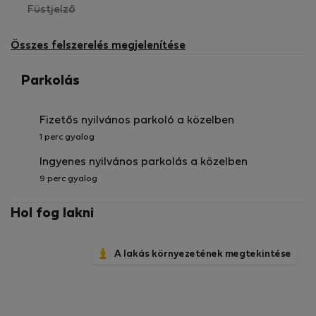
,
Füstjelző
nem
elérhető
Összes felszerelés megjelenítése
Parkolás
Fizetős nyilvános parkoló a közelben
1 perc gyalog
Ingyenes nyilvános parkolás a közelben
9 perc gyalog
Hol fog lakni
A lakás környezetének megtekintése