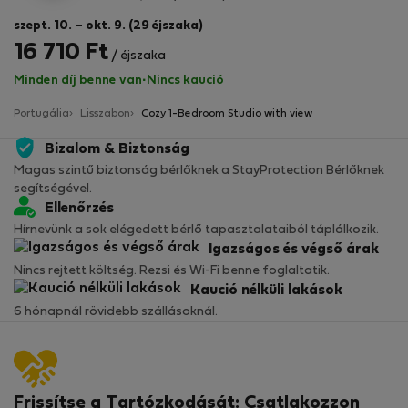
szept. 10. – okt. 9. (29 éjszaka)
16 710 Ft
/ éjszaka
Minden díj benne van
·
Nincs kaució
Portugália
Lisszabon
Cozy 1-Bedroom Studio with view
Bizalom & Biztonság
Magas szintű biztonság bérlőknek a StayProtection Bérlőknek
segítségével.
Ellenőrzés
Hírnevünk a sok elégedett bérlő tapasztalataiból táplálkozik.
Igazságos és végső árak
Nincs rejtett költség. Rezsi és Wi-Fi benne foglaltatik.
Kaució nélküli lakások
6 hónapnál rövidebb szállásoknál.
Frissítse a Tartózkodását: Csatlakozzon