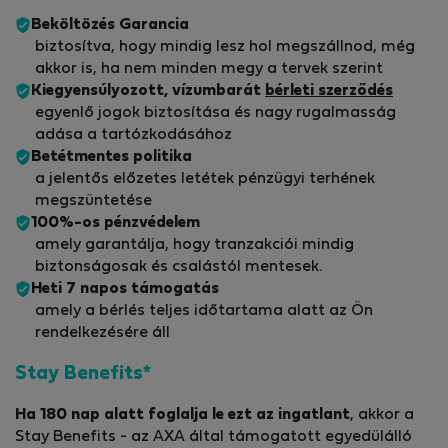
Beköltözés Garancia
biztosítva, hogy mindig lesz hol megszállnod, még
akkor is, ha nem minden megy a tervek szerint
Kiegyensúlyozott, vízumbarát
bérleti szerződés
egyenlő jogok biztosítása és nagy rugalmasság
adása a tartózkodásához
Betétmentes politika
a jelentős előzetes letétek pénzügyi terhének
megszüntetése
100%-os pénzvédelem
amely garantálja, hogy tranzakciói mindig
biztonságosak és csalástól mentesek.
Heti 7 napos támogatás
amely a bérlés teljes időtartama alatt az Ön
rendelkezésére áll
Stay Benefits*
Ha 180 nap alatt foglalja le ezt az ingatlant
, akkor a
Stay Benefits - az AXA által támogatott egyedülálló