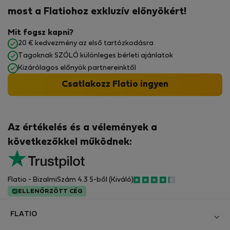
most a Flatiohoz exkluzív előnyökért!
Mit fogsz kapni?
20 € kedvezmény az első tartózkodásra
Tagoknak SZÓLÓ különleges bérleti ajánlatok
Kizárólagos előnyök partnereinktől
Csatlakozz Flatio ingyen
Az értékelés és a vélemények a
következőkkel működnek:
Flatio - BizalmiSzám 4.3 5-ből (Kiváló)
ELLENŐRZÖTT CÉG
FLATIO