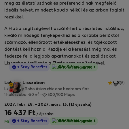
meg az életstílusának és preferenciáinak megfelelő
ideális helyet, mindezt kaució nélkül és az árban foglalt
rezsikkel.
A Flatio segítségével hozzáférhet a részletes listákhoz,
kiváló minőségű fényképekhez és a korábbi bérlőktől
származó, ellenőrzött értékelésekhez, és tájékozott
döntést kell hoznia. Kezdje el a keresést még ma, és
fedezze fel a legjobb apartmanokat és szállásokat
Lisszabon területén a Flatio.com segítségével.
StayProtection
+ Stay Benefits
Bérlő által-Igazolt
Lakás - Lisszabon
4.8
(6)
Lx Factory Boho Asian chic one bedroom flat
2
1 hálószoba
50 m
500/100 Mbps
2027. febr. 28. – 2027. márc. 13. (13 éjszaka)
16 437 Ft
/ éjszaka
StayProtection
+ Stay Benefits
Bérlő által-Igazolt
Minden díj benne van
·
Nincs kaució