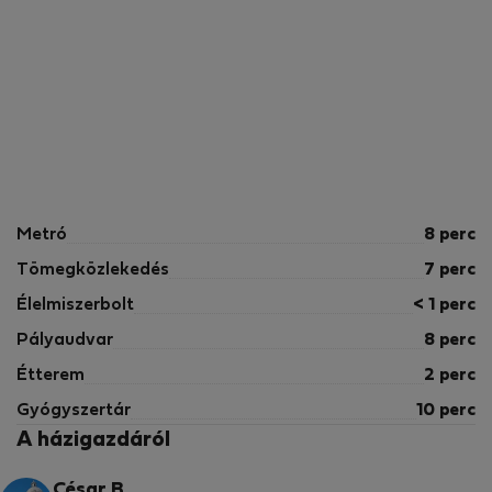
Metró
8 perc
Tömegközlekedés
7 perc
Élelmiszerbolt
< 1 perc
Pályaudvar
8 perc
Étterem
2 perc
Gyógyszertár
10 perc
A házigazdáról
César B.