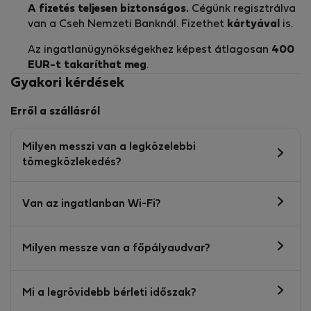
A fizetés teljesen biztonságos.
Cégünk regisztrálva
van a Cseh Nemzeti Banknál. Fizethet
kártyával
is.
Az ingatlanügynökségekhez képest átlagosan
400
EUR-t
takaríthat meg
.
Gyakori kérdések
Erről a szállásról
Milyen messzi van a legközelebbi
tömegközlekedés?
Van az ingatlanban Wi-Fi?
Milyen messze van a főpályaudvar?
Mi a legrövidebb bérleti időszak?