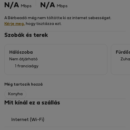
N/A
N/A
Mbps
Mbps
A Bérbeadó még nem töltötte ki az internet sebességet.
Kérje meg,
hogy tisztázza ezt.
Szobák és terek
Hálószoba
Fürdő
Nem átjárható
Zuha
1 franciaágy
Még tartozik hozzá
Konyha
Mit kínál ez a szállás
Internet (Wi-Fi)