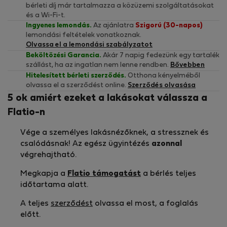
bérleti díj már tartalmazza a közüzemi szolgáltatásokat
és a Wi-Fi-t.
Ingyenes lemondás.
Az ajánlatra
Szigorú (30-napos)
lemondási feltételek vonatkoznak.
Olvassa el a lemondási szabályzatot
Beköltözési Garancia.
Akár 7 napig fedezünk egy tartalék
szállást, ha az ingatlan nem lenne rendben.
Bővebben
Hitelesített bérleti szerződés.
Otthona kényelméből
olvassa el a szerződést online.
Szerződés olvasása
5 ok amiért ezeket a lakásokat válassza a
Flatio-n
Vége a személyes lakásnézőknek, a stressznek és
csalódásnak! Az egész ügyintézés
azonnal
végrehajtható.
Megkapja a
Flatio támogatást
a bérlés teljes
időtartama alatt.
A teljes
szerződést
olvassa el most, a foglalás
előtt.