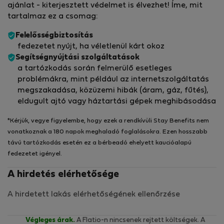
ajánlat - kiterjesztett védelmet is élvezhet! Íme, mit
tartalmaz ez a csomag:
Felelősségbiztosítás
fedezetet nyújt, ha véletlenül kárt okoz
Segítségnyújtási szolgáltatások
a tartózkodás során felmerülő esetleges
problémákra, mint például az internetszolgáltatás
megszakadása, közüzemi hibák (áram, gáz, fűtés),
eldugult ajtó vagy háztartási gépek meghibásodása
*Kérjük, vegye figyelembe, hogy ezek a rendkívüli Stay Benefits nem
vonatkoznak a 180 napok meghaladó foglalásokra. Ezen hosszabb
távú tartózkodás esetén ez a bérbeadó ehelyett kaucióalapú
fedezetet igényel.
A hirdetés elérhetősége
A hirdetett lakás elérhetőségének ellenőrzése
Végleges árak.
A Flatio-n nincsenek rejtett költségek. A