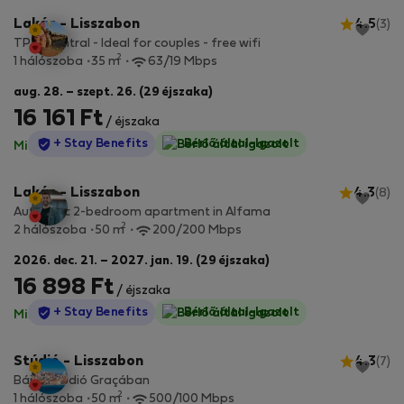
Lakás - Lisszabon
4.5
(3)
TP 1E Central - Ideal for couples - free wifi
2
1 hálószoba
35 m
63/19 Mbps
aug. 28. – szept. 26. (29 éjszaka)
16 161 Ft
/ éjszaka
StayProtection
+ Stay Benefits
Bérlő által-Igazolt
Minden díj benne van
·
Nincs kaució
Lakás - Lisszabon
4.3
(8)
Authentic 2-bedroom apartment in Alfama
2
2 hálószoba
50 m
200/200 Mbps
2026. dec. 21. – 2027. jan. 19. (29 éjszaka)
16 898 Ft
/ éjszaka
StayProtection
+ Stay Benefits
Bérlő által-Igazolt
Minden díj benne van
·
Nincs kaució
Stúdió - Lisszabon
4.3
(7)
Bájos stúdió Graçában
2
1 hálószoba
50 m
500/100 Mbps