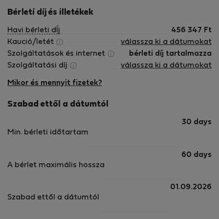
Bérletí díj és illetékek
Havi bérleti dÍj
456 347
Ft
Kaució/letét
válassza ki a dátumokat
Szolgáltatások és internet
bérleti díj tartalmazza
Szolgáltatási díj
válassza ki a dátumokat
Mikor és mennyit fizetek?
Szabad ettől a dátumtól
30 days
Min. bérleti időtartam
60 days
A bérlet maximális hossza
01.09.2026
Szabad ettől a dátumtól