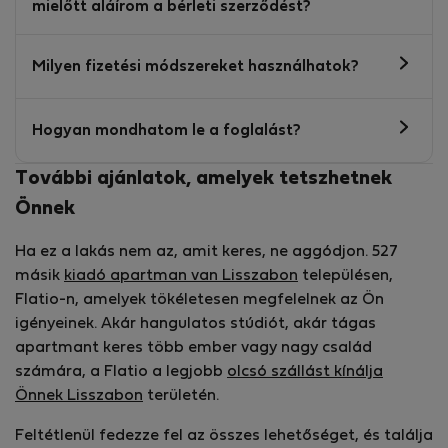
mielőtt aláírom a bérleti szerződést?
Milyen fizetési módszereket használhatok?
Hogyan mondhatom le a foglalást?
További ajánlatok, amelyek tetszhetnek
Önnek
Ha ez a lakás nem az, amit keres, ne aggódjon. 527
másik
kiadó apartman van Lisszabon
településen,
Flatio-n, amelyek tökéletesen megfelelnek az Ön
igényeinek. Akár hangulatos stúdiót, akár tágas
apartmant keres több ember vagy nagy család
számára, a Flatio a legjobb
olcsó szállást kínálja
Önnek Lisszabon
területén.
Feltétlenül fedezze fel az összes lehetőséget, és találja