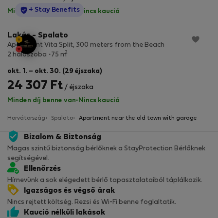
StayProtection
+ Stay Benefits
Minden díj benne van
·
Nincs kaució
Lakás - Spalato
Apartment Vita Split, 300 meters from the Beach
2
2 hálószoba
75 m
okt. 1. – okt. 30. (29 éjszaka)
24 307 Ft
/ éjszaka
Minden díj benne van
·
Nincs kaució
Horvátország
Spalato
Apartment near the old town with garage
Bizalom & Biztonság
Magas szintű biztonság bérlőknek a StayProtection Bérlőknek
segítségével.
Ellenőrzés
Hírnevünk a sok elégedett bérlő tapasztalataiból táplálkozik.
Igazságos és végső árak
Nincs rejtett költség. Rezsi és Wi-Fi benne foglaltatik.
Kaució nélküli lakások