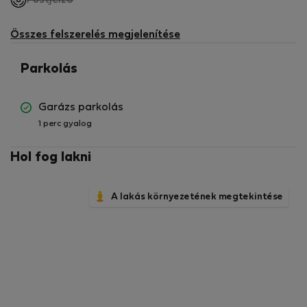
Füstjelző
nem
elérhető
Összes felszerelés megjelenítése
Parkolás
Garázs parkolás
1 perc gyalog
Hol fog lakni
A lakás környezetének megtekintése