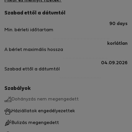
Mikor és mennyit fizetek?
Szabad ettől a dátumtól
90 days
Min. bérleti időtartam
korlátlan
A bérlet maximális hossza
04.09.2026
Szabad ettől a dátumtól
Szabályok
Dohányzás nem megengedett
Háziállatok engedélyezettek
Bulizás megengedett