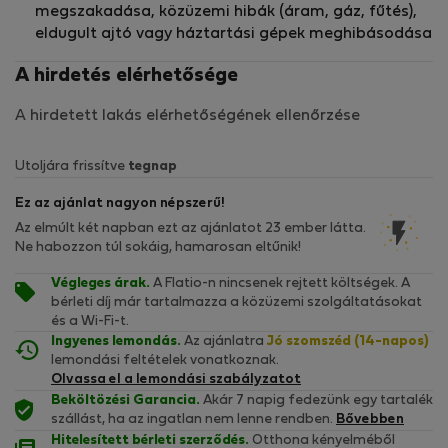
megszakadása, közüzemi hibák (áram, gáz, fűtés),
eldugult ajtó vagy háztartási gépek meghibásodása
A hirdetés elérhetősége
A hirdetett lakás elérhetőségének ellenőrzése
Utoljára frissítve
tegnap
Ez az ajánlat nagyon népszerű!
Az elmúlt két napban ezt az ajánlatot 23 ember látta.
Ne habozzon túl sokáig, hamarosan eltűnik!
Végleges árak.
A Flatio-n nincsenek rejtett költségek. A
bérleti díj már tartalmazza a közüzemi szolgáltatásokat
és a Wi-Fi-t.
Ingyenes lemondás.
Az ajánlatra
Jó szomszéd (14-napos)
lemondási feltételek vonatkoznak.
Olvassa el a lemondási szabályzatot
Beköltözési Garancia.
Akár 7 napig fedezünk egy tartalék
szállást, ha az ingatlan nem lenne rendben.
Bővebben
Hitelesített bérleti szerződés.
Otthona kényelméből