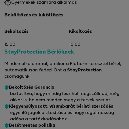
Gyermekek számára alkalmas
Beköltözés és kiköltözés
Beköltözés
Kiköltözés
15:00
10:00
StayProtection Bérlőknek
Minden alkalommal, amikor a Flatio-n keresztül bérel,
automatikusan fedezi Önt a
StayProtection
csomagunk.
Beköltözés Garancia
biztosítva, hogy mindig lesz hol megszállnod, még
akkor is, ha nem minden megy a tervek szerint
Kiegyensúlyozott, vízumbarát
bérleti szerződés
egyenlő jogok biztosítása és nagy rugalmasság
adása a tartózkodásához
Betétmentes politika