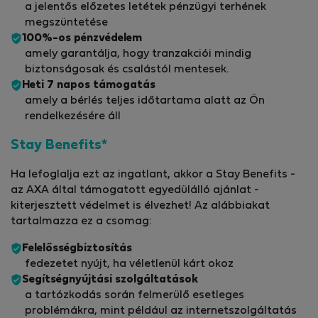
a jelentős előzetes letétek pénzügyi terhének
megszüntetése
100%-os pénzvédelem
amely garantálja, hogy tranzakciói mindig
biztonságosak és csalástól mentesek.
Heti 7 napos támogatás
amely a bérlés teljes időtartama alatt az Ön
rendelkezésére áll
Stay Benefits*
Ha lefoglalja ezt az ingatlant, akkor a Stay Benefits -
az AXA által támogatott egyedülálló ajánlat -
kiterjesztett védelmet is élvezhet! Az alábbiakat
tartalmazza ez a csomag:
Felelősségbiztosítás
fedezetet nyújt, ha véletlenül kárt okoz
Segítségnyújtási szolgáltatások
a tartózkodás során felmerülő esetleges
problémákra, mint például az internetszolgáltatás