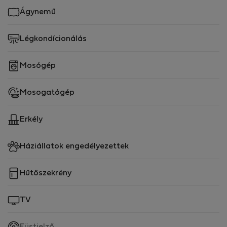
Ágynemű
Légkondícionálás
Mosógép
Mosogatógép
Erkély
Háziállatok engedélyezettek
Hűtőszekrény
TV
,