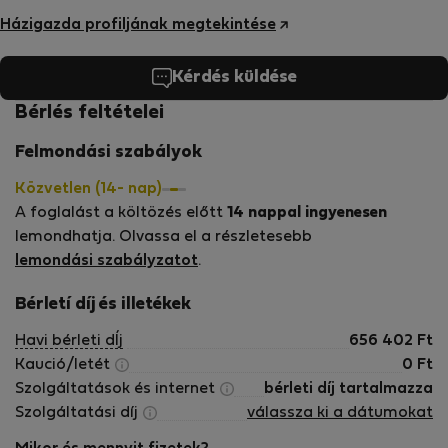
Házigazda profiljának megtekintése
Kérdés küldése
Bérlés feltételei
Felmondási szabályok
Közvetlen (14- nap)
A foglalást a költözés előtt
14 nappal ingyenesen
lemondhatja. Olvassa el a részletesebb
lemondási szabályzatot
.
Bérletí díj és illetékek
Havi bérleti dÍj
656 402
Ft
Kaució/letét
0
Ft
Szolgáltatások és internet
bérleti díj tartalmazza
Szolgáltatási díj
válassza ki a dátumokat