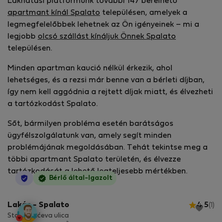
Lakhatási platformunk további 147 bérelhető
apartmant kínál Spalato
településen, amelyek a
legmegfelelőbbek lehetnek az Ön igényeinek – mi a
legjobb
olcsó szállást kínáljuk Önnek Spalato
településen.
Minden apartman kaució nélkül érkezik, ahol
lehetséges, és a rezsi már benne van a bérleti díjban,
így nem kell aggódnia a rejtett díjak miatt, és élvezheti
a tartózkodást Spalato.
Sőt, bármilyen probléma esetén barátságos
ügyfélszolgálatunk van, amely segít minden
problémájának megoldásában. Tehát tekintse meg a
többi apartmant Spalato területén, és élvezze
tartózkodását a lehető legteljesebb mértékben.
StayProtection
Bérlő által-Igazolt
Lakás - Spalato
4.5
(1)
Stan Lučićeva ulica