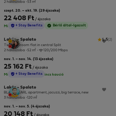
2
2 hálószoba
53 m
szept. 20. – okt. 19. (29 éjszaka)
22 408 Ft
/ éjszaka
StayProtection
+ Stay Benefits
Bérlő által-Igazolt
Minden díj benne van
·
Nincs kaució
Lakás - Spalato
4.5
(2)
Two-bedroom flat in central Split
2
2 hálószoba
52 m
120/200 Mbps
nov. 1. – nov. 14. (13 éjszaka)
25 162 Ft
/ éjszaka
StayProtection
+ Stay Benefits
Minden díj benne van
·
Nincs kaució
Lakás - Spalato
BLACK PEARL apartment, jacuzzi, big terrace, new
2
3 hálószoba
120 m
nov. 1. – nov. 5. (4 éjszaka)
20 148 Ft
/ éjszaka