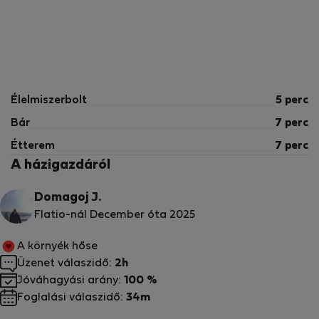
Élelmiszerbolt
5 perc
Bár
7 perc
Étterem
7 perc
A házigazdáról
Domagoj J.
Flatio-nál December óta 2025
A környék hőse
Üzenet válaszidő:
2h
Jóváhagyási arány:
100 %
Foglalási válaszidő:
34m