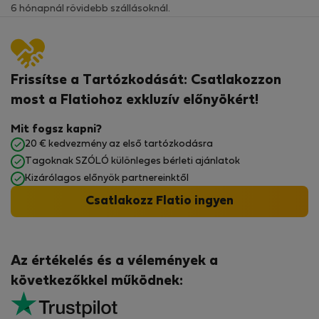
6 hónapnál rövidebb szállásoknál.
Frissítse a Tartózkodását: Csatlakozzon
most a Flatiohoz exkluzív előnyökért!
Mit fogsz kapni?
20 € kedvezmény az első tartózkodásra
Tagoknak SZÓLÓ különleges bérleti ajánlatok
Kizárólagos előnyök partnereinktől
Csatlakozz Flatio ingyen
Az értékelés és a vélemények a
következőkkel működnek: