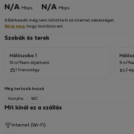
N/A
N/A
Mbps
Mbps
A Bérbeadó még nem töltötte ki az internet sebességet.
Kérje meg,
hogy tisztázza ezt.
Szobák és terek
Hálószoba 1
Hálós
2
2
10 m
Nem átjárható
9 m
Ne
1 franciaágy
2 e
Még tartozik hozzá
Konyha
WC
Mit kínál ez a szállás
Internet (Wi-Fi)