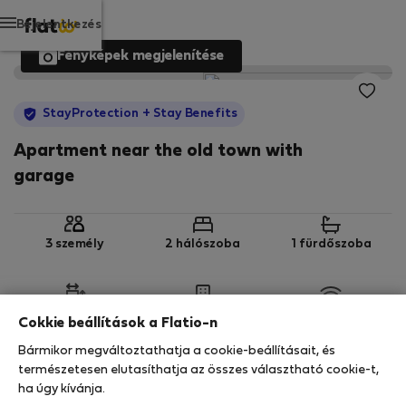
Bejelentkezés
Fényképek megjelenítése
StayProtection
+ Stay Benefits
Apartment near the old town with
garage
3 személy
2 hálószoba
1 fürdőszoba
2
90 m
1. emelet
Wi-Fi
Cokkie beállítások a Flatio-n
Bármikor megváltoztathatja a cookie-beállításait, és
StayProtection
Stay Benefits
természetesen elutasíthatja az összes választható cookie-t,
ha úgy kívánja.
Az Ön tartózkodását ebben az ingatlanban a