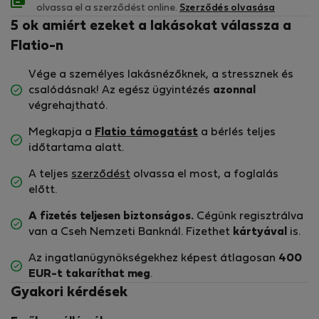
olvassa el a szerződést online.
Szerződés olvasása
5 ok amiért ezeket a lakásokat válassza a
Flatio-n
Vége a személyes lakásnézőknek, a stressznek és
csalódásnak! Az egész ügyintézés
azonnal
végrehajtható.
Megkapja a
Flatio támogatást
a bérlés teljes
időtartama alatt.
A teljes
szerződést
olvassa el most, a foglalás
előtt.
A fizetés teljesen biztonságos.
Cégünk regisztrálva
van a Cseh Nemzeti Banknál. Fizethet
kártyával
is.
Az ingatlanügynökségekhez képest átlagosan
400
EUR-t
takaríthat meg
.
Gyakori kérdések