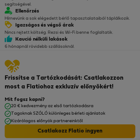
segítségével.
Ellenőrzés
Hírnevünk a sok elégedett bérlő tapasztalataiból táplálkozik.
Igazságos és végső árak
Nincs rejtett költség. Rezsi és Wi-Fi benne foglaltatik.
Kaució nélküli lakások
6 hónapnál rövidebb szállásoknál.
Frissítse a Tartózkodását: Csatlakozzon
most a Flatiohoz exkluzív előnyökért!
Mit fogsz kapni?
20 € kedvezmény az első tartózkodásra
Tagoknak SZÓLÓ különleges bérleti ajánlatok
Kizárólagos előnyök partnereinktől
Csatlakozz Flatio ingyen