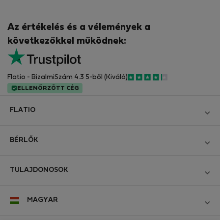
Az értékelés és a vélemények a
következőkkel működnek:
Flatio - BizalmiSzám 4.3 5-ből (Kiváló)
ELLENŐRZÖTT CÉG
FLATIO
Blog
BÉRLŐK
Legyen Partnerünk
Bejelentkezés
Csatlakozzon a Digitális Nomád Tesztelő Klubhoz
TULAJDONOSOK
Hozza létre a fiókomat
Kapcsolat és Impresszum
Bejelentkezés
Cégeknek
MAGYAR
Üzleti feltételek
Hirdesse meg ingatlanát
StayProtection bérlőknek