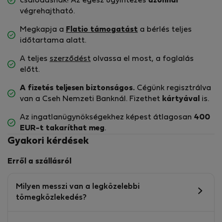
csalódásnak! Az egész ügyintézés
azonnal
végrehajtható.
Megkapja a
Flatio támogatást
a bérlés teljes
időtartama alatt.
A teljes
szerződést
olvassa el most, a foglalás
előtt.
A fizetés teljesen biztonságos.
Cégünk regisztrálva
van a Cseh Nemzeti Banknál. Fizethet
kártyával
is.
Az ingatlanügynökségekhez képest átlagosan
400
EUR-t
takaríthat meg
.
Gyakori kérdések
Erről a szállásról
Milyen messzi van a legközelebbi
tömegközlekedés?