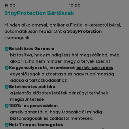
15:00
10:00
StayProtection Bérlőknek
Minden alkalommal, amikor a Flatio-n keresztül bérel,
automatikusan fedezi Önt a
StayProtection
csomagunk.
Beköltözés Garancia
biztosítva, hogy mindig lesz hol megszállnod, még
akkor is, ha nem minden megy a tervek szerint
Kiegyensúlyozott, vízumbarát
bérleti szerződés
egyenlő jogok biztosítása és nagy rugalmasság
adása a tartózkodásához
Betétmentes politika
a jelentős előzetes letétek pénzügyi terhének
megszüntetése
100%-os pénzvédelem
amely garantálja, hogy tranzakciói mindig
biztonságosak és csalástól mentesek.
Heti 7 napos támogatás