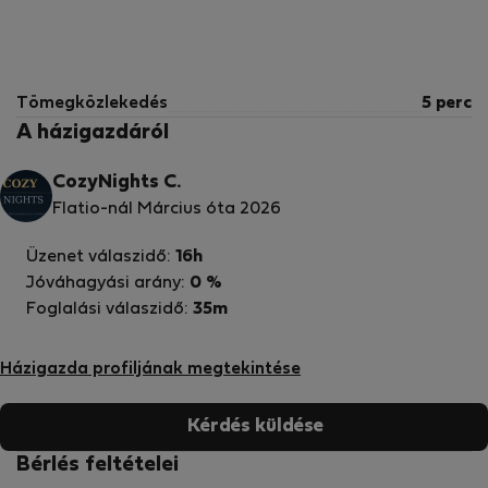
Tömegközlekedés
5 perc
A házigazdáról
CozyNights C.
Flatio-nál Március óta 2026
Üzenet válaszidő:
16h
Jóváhagyási arány:
0 %
Foglalási válaszidő:
35m
Házigazda profiljának megtekintése
Kérdés küldése
Bérlés feltételei