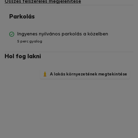
Összes felszerelés megjelenítése
Parkolás
Ingyenes nyilvános parkolás a közelben
5 perc gyalog
Hol fog lakni
A lakás környezetének megtekintése