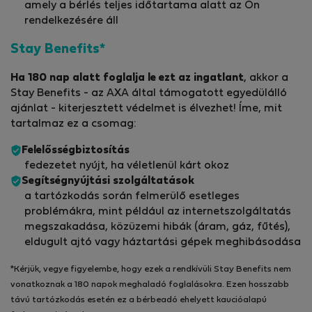
amely a bérlés teljes időtartama alatt az Ön
rendelkezésére áll
Stay Benefits*
Ha 180 nap alatt foglalja le ezt az ingatlant
, akkor a
Stay Benefits - az AXA által támogatott egyedülálló
ajánlat - kiterjesztett védelmet is élvezhet! Íme, mit
tartalmaz ez a csomag:
Felelősségbiztosítás
fedezetet nyújt, ha véletlenül kárt okoz
Segítségnyújtási szolgáltatások
a tartózkodás során felmerülő esetleges
problémákra, mint például az internetszolgáltatás
megszakadása, közüzemi hibák (áram, gáz, fűtés),
eldugult ajtó vagy háztartási gépek meghibásodása
*Kérjük, vegye figyelembe, hogy ezek a rendkívüli Stay Benefits nem
vonatkoznak a 180 napok meghaladó foglalásokra. Ezen hosszabb
távú tartózkodás esetén ez a bérbeadó ehelyett kaucióalapú