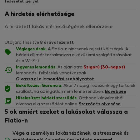
fedezetet igényel.
A hirdetés elérhetősége
A hirdetett lakás elérhetőségének ellenőrzése
Utoljára frissítve
8 órával ezelőtt
Végleges árak.
A Flatio-n nincsenek rejtett költségek. A
bérleti díj már tartalmazza a közüzemi szolgáltatásokat
és a Wi-Fi-t.
Ingyenes lemondás.
Az ajánlatra
Szigorú (30-napos)
lemondási feltételek vonatkoznak.
Olvassa el a lemondási szabályzatot
Beköltözési Garancia.
Akár 7 napig fedezünk egy tartalék
szállást, ha az ingatlan nem lenne rendben.
Bővebben
Hitelesített bérleti szerződés.
Otthona kényelméből
olvassa el a szerződést online.
Szerződés olvasása
5 ok amiért ezeket a lakásokat válassza a
Flatio-n
Vége a személyes lakásnézőknek, a stressznek és