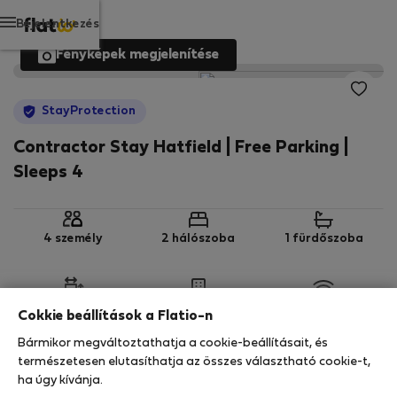
Bejelentkezés
Fényképek megjelenítése
StayProtection
Contractor Stay Hatfield | Free Parking |
Sleeps 4
4 személy
2 hálószoba
1 fürdőszoba
2
64 m
1. emelet
Wi-Fi
Cokkie beállítások a Flatio-n
Bármikor megváltoztathatja a cookie-beállításait, és
StayProtection
Stay Benefits
természetesen elutasíthatja az összes választható cookie-t,
ha úgy kívánja.
Az ebben az ingatlanban való tartózkodását a