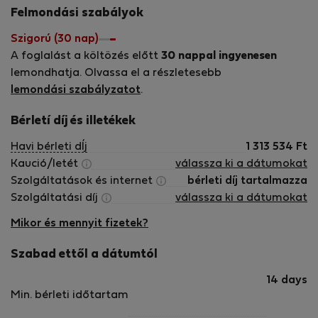
Felmondási szabályok
Szigorú (30 nap)
A foglalást a költözés előtt
30 nappal ingyenesen
lemondhatja. Olvassa el a részletesebb
lemondási szabályzatot
.
Bérletí díj és illetékek
Havi bérleti dÍj
1 313 534
Ft
Kaució/letét
válassza ki a dátumokat
Szolgáltatások és internet
bérleti díj tartalmazza
Szolgáltatási díj
válassza ki a dátumokat
Mikor és mennyit fizetek?
Szabad ettől a dátumtól
14 days
Min. bérleti időtartam