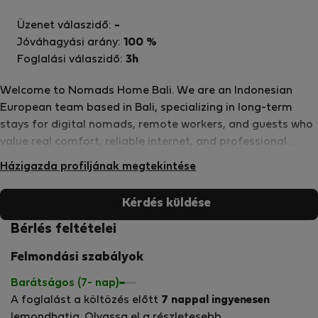
Üzenet válaszidő:
-
Jóváhagyási arány:
100 %
Foglalási válaszidő:
3h
Welcome to Nomads Home Bali. We are an Indonesian
European team based in Bali, specializing in long-term
stays for digital nomads, remote workers, and guests who
value real comfort, reliable internet, and professional
hosting. Since 2015, we have hosted guests from all over
Házigazda profiljának megtekintése
the world and maintained Superhost status on Airbnb for
over 11 consecutive years with outstanding guest ratings.
Kérdés küldése
At Nomads Home, we combine local knowledge,
international experience, and years of hospitality expertise
Bérlés feltételei
to create a clean, safe, and work-ready environment in Bali.
Felmondási szabályok
With high-speed WiFi, dedicated workspaces, guest-only
access, and a strong focus on long-term comfort, our goal
Barátságos (7- nap)
is simple: To offer one of the most reliable remote-living
A foglalást a költözés előtt
7 nappal ingyenesen
experiences in Bali. Nomads Home Bali Live. Work. Stay
lemondhatja. Olvassa el a részletesebb