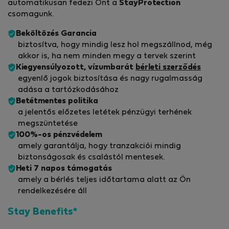
automatikusan fedezi Önt a
StayProtection
csomagunk.
Beköltözés Garancia
biztosítva, hogy mindig lesz hol megszállnod, még
akkor is, ha nem minden megy a tervek szerint
Kiegyensúlyozott, vízumbarát
bérleti szerződés
egyenlő jogok biztosítása és nagy rugalmasság
adása a tartózkodásához
Betétmentes politika
a jelentős előzetes letétek pénzügyi terhének
megszüntetése
100%-os pénzvédelem
amely garantálja, hogy tranzakciói mindig
biztonságosak és csalástól mentesek.
Heti 7 napos támogatás
amely a bérlés teljes időtartama alatt az Ön
rendelkezésére áll
Stay Benefits*