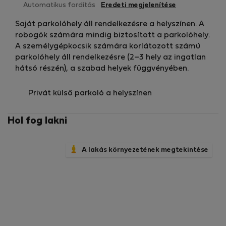
💧 Ingyenes ivóvíz (19L érkezéskor)
Automatikus fordítás
Eredeti megjelenítése
🚫 Minimális műanyaghasználat
Saját parkolóhely áll rendelkezésre a helyszínen. A
🧼 Heti 1–2 takarítás benne van
robogók számára mindig biztosított a parkolóhely.
🛏️ Heti ágyneműcsere
A személygépkocsik számára korlátozott számú
parkolóhely áll rendelkezésre (2–3 hely az ingatlan
✨ Tökéletes pároknak, barátoknak vagy kisebb
hátsó részén), a szabad helyek függvényében.
családoknak, akik élni, dolgozni és hosszabb ideig
maradni szeretnének Bali szigetén.
Privát külső parkoló a helyszínen
Hol fog lakni
A lakás környezetének megtekintése