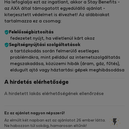
Ha lefoglalja ezt az ingatlant, akkor a Stay Benefits -
az AXA által támogatott egyedülálló ajánlat -
kiterjesztett védelmet is élvezhet! Az alábbiakat
tartalmazza ez a csomag:
Felelősségbiztosítás
fedezetet nyújt, ha véletlenül kárt okoz
Segítségnyújtási szolgáltatások
a tartózkodás során felmerülő esetleges
problémákra, mint például az internetszolgáltatás
megszakadása, közüzemi hibák (áram, gáz, fűtés),
eldugult ajtó vagy háztartási gépek meghibásodása
A hirdetés elérhetősége
A hirdetett lakás elérhetőségének ellenőrzése
Ez az ajánlat nagyon népszerű!
Az elmúlt két napban ezt az ajánlatot 26 ember látta.
Ne habozzon túl sokáig, hamarosan eltűnik!