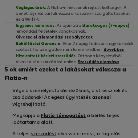
Végleges árak.
A Flatio-n nincsenek rejtett költségek. A
bérleti díj már tartalmazza a közüzemi szolgáltatásokat
és a Wi-Fi-t.
Ingyenes lemondás.
Az ajánlatra
Barátságos (7-napos)
lemondási feltételek vonatkoznak.
Olvassa el a lemondási szabályzatot
Beköltözési Garancia.
Akár 7 napig fedezünk egy tartalék
szállást, ha az ingatlan nem lenne rendben.
Bővebben
Hitelesített bérleti szerződés.
Otthona kényelméből
olvassa el a szerződést online.
Szerződés olvasása
5 ok amiért ezeket a lakásokat válassza a
Flatio-n
Vége a személyes lakásnézőknek, a stressznek és
csalódásnak! Az egész ügyintézés
azonnal
végrehajtható.
Megkapja a
Flatio támogatást
a bérlés teljes
időtartama alatt.
A teljes
szerződést
olvassa el most, a foglalás