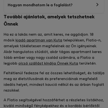
Hogyan mondhatom le a foglalást?
További ajánlatok, amelyek tetszhetnek
Önnek
Ha ez a lakás nem az, amit keres, ne aggódjon. 18
másik
kiadó apartman van Kuta
településen, Flatio-n,
amelyek tökéletesen megfelelnek az Ön igényeinek.
Akár hangulatos stúdiót, akár tágas apartmant keres
több ember vagy nagy család számára, a Flatio a
legjobb
olcsó szállást kínálja Önnek Kuta
területén.
Feltétlenül fedezze fel az összes lehetőséget, és találja
meg az életstílusának és preferenciáinak megfelelő
ideális helyet, mindezt kaució nélkül és az árban foglalt
rezsikkel.
A Flatio segítségével hozzáférhet a részletes listákhoz,
kiváló minőségű fényképekhez és a korábbi bérlőktől