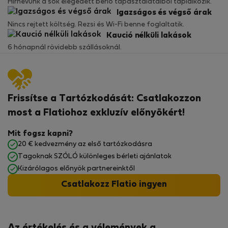
Hírnevünk a sok elégedett bérlő tapasztalataiból táplálkozik.
Igazságos és végső árak
Nincs rejtett költség. Rezsi és Wi-Fi benne foglaltatik.
Kaució nélküli lakások
6 hónapnál rövidebb szállásoknál.
Frissítse a Tartózkodását: Csatlakozzon
most a Flatiohoz exkluzív előnyökért!
Mit fogsz kapni?
20 € kedvezmény az első tartózkodásra
Tagoknak SZÓLÓ különleges bérleti ajánlatok
Kizárólagos előnyök partnereinktől
Csatlakozz Flatio ingyen
Az értékelés és a vélemények a