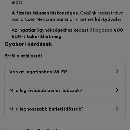
előtt.
A fizetés teljesen biztonságos.
Cégünk regisztrálva
van a Cseh Nemzeti Banknál. Fizethet
kártyával
is.
Az ingatlanügynökségekhez képest átlagosan
400
EUR-t
takaríthat meg
.
Gyakori kérdések
Erről a szállásról
Van az ingatlanban Wi-Fi?
Mi a legrövidebb bérleti időszak?
Mi a leghosszabb bérleti időszak?