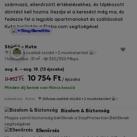
származó, ellenőrzött értékelésekhez, és tájékozott
döntést kell hoznia. Kezdje el a keresést még ma, és
fedezze fel a legjobb apartmanokat és szállásokat
Kuta területén a Flatio.com segítségével.
StayProtection
+ Stay Benefits
Stúdió - Kuta
🌴 Stílusos családi stúdió • 2 munkaterület 💻✨
2
1 hálószoba
31 m
350/350 Mbps
aug. 6. – aug. 19. (13 éjszaka)
10 754 Ft
11 952 Ft
/ éjszaka
Minden díj benne van
·
Nincs kaució
Indonézia
Kuta
🌴 Stílusos családi stúdió • 2 munkaterület 💻✨
Bizalom & Biztonság
Magas szintű biztonság bérlőknek a StayProtection Bérlőknek
segítségével.
Ellenőrzés