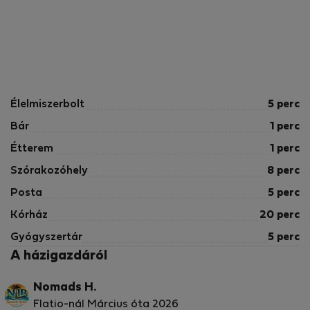
Élelmiszerbolt
5 perc
Bár
1 perc
Étterem
1 perc
Szórakozóhely
8 perc
Posta
5 perc
Kórház
20 perc
Gyógyszertár
5 perc
A házigazdáról
Nomads H.
Flatio-nál Március óta 2026