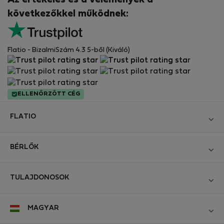
következőkkel működnek:
Flatio - BizalmiSzám 4.3 5-ből (Kiváló)
ELLENŐRZÖTT CÉG
FLATIO
Blog
BÉRLŐK
Legyen Partnerünk
Bejelentkezés
Csatlakozzon a Digitális Nomád Tesztelő Klubhoz
TULAJDONOSOK
Hozza létre a fiókomat
Kapcsolat és Impresszum
Bejelentkezés
Cégeknek
MAGYAR
Üzleti feltételek
Hirdesse meg ingatlanát