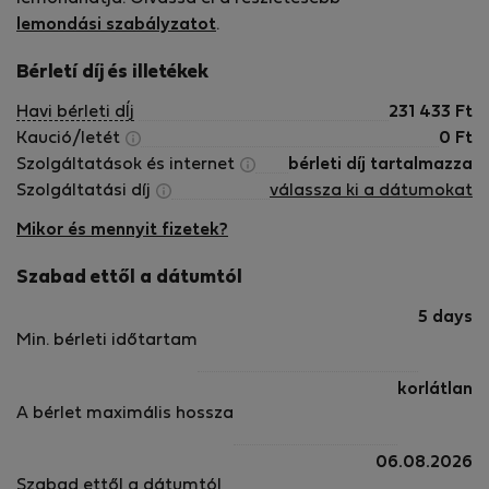
Longer.
lemondási szabályzatot
.
Bérletí díj és illetékek
Havi bérleti dÍj
231 433
Ft
Kaució/letét
0
Ft
Szolgáltatások és internet
bérleti díj tartalmazza
Szolgáltatási díj
válassza ki a dátumokat
Mikor és mennyit fizetek?
Szabad ettől a dátumtól
5 days
Min. bérleti időtartam
korlátlan
A bérlet maximális hossza
06.08.2026
Szabad ettől a dátumtól