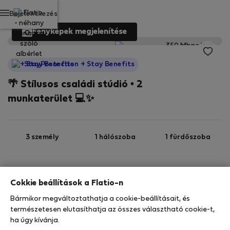
Bejelentkezés
Fényképek megjelenítése
StayProtection
+ Stay Benefits
🌴 Stílusos családi stúdió • 2
munkaterület 💻✨
3 személy
1 hálószoba
1 fürdőszoba
2
31 m
Földszint
Wi-Fi
Cokkie beállítások a Flatio-n
Bármikor megváltoztathatja a cookie-beállításait, és
StayProtection
Stay Benefits
természetesen elutasíthatja az összes választható cookie-t,
Az Ön tartózkodását ebben az ingatlanban a
ha úgy kívánja.