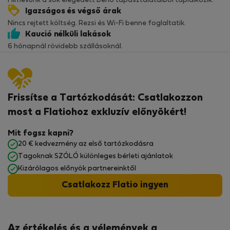
Hírnevünk a sok elégedett bérlő tapasztalataiból táplálkozik.
Igazságos és végső árak
Nincs rejtett költség. Rezsi és Wi-Fi benne foglaltatik.
Kaució nélküli lakások
6 hónapnál rövidebb szállásoknál.
Frissítse a Tartózkodását: Csatlakozzon
most a Flatiohoz exkluzív előnyökért!
Mit fogsz kapni?
20 € kedvezmény az első tartózkodásra
Tagoknak SZÓLÓ különleges bérleti ajánlatok
Kizárólagos előnyök partnereinktől
Csatlakozz Flatio ingyen
Az értékelés és a vélemények a