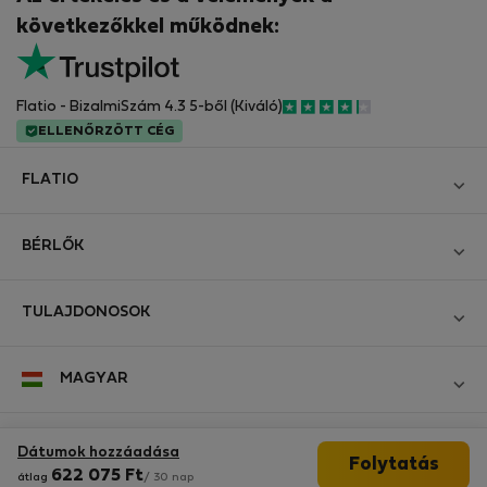
következőkkel működnek:
Flatio - BizalmiSzám 4.3 5-ből (Kiváló)
ELLENŐRZÖTT CÉG
FLATIO
Blog
BÉRLŐK
Legyen Partnerünk
Bejelentkezés
Csatlakozzon a Digitális Nomád Tesztelő Klubhoz
TULAJDONOSOK
Hozza létre a fiókomat
Kapcsolat és Impresszum
Bejelentkezés
Cégeknek
MAGYAR
Üzleti feltételek
Hirdesse meg ingatlanát
StayProtection bérlőknek
Személyes adatok védelme
StayProtection bérbeadóknak
Kövessen minket
Dátumok hozzáadása
Segítség bérlőknek
Folytatás
Ügyfeleink tapasztalatai
622 075
Ft
átlag
/ 30 nap
Segítség lakástulajdonosoknak