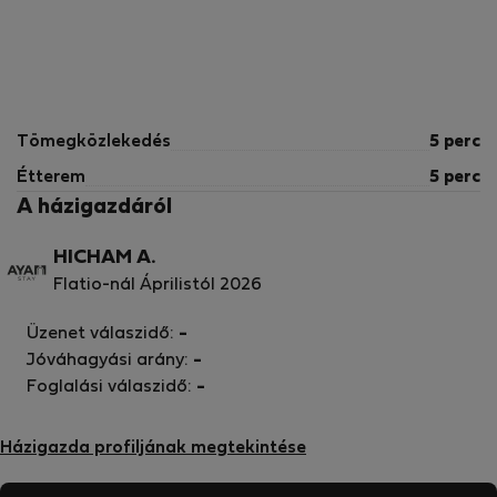
Tömegközlekedés
5 perc
Étterem
5 perc
A házigazdáról
HICHAM A.
Flatio-nál Áprilistól 2026
Üzenet válaszidő:
-
Jóváhagyási arány:
-
Foglalási válaszidő:
-
Házigazda profiljának megtekintése