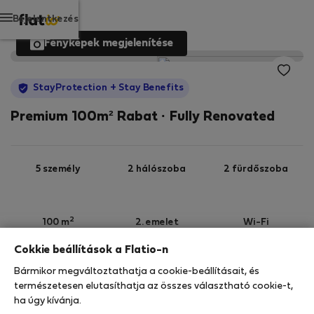
Bejelentkezés
Fényképek megjelenítése
StayProtection
+ Stay Benefits
Premium 100m² Rabat · Fully Renovated
5 személy
2 hálószoba
2 fürdőszoba
2
100 m
2. emelet
Wi-Fi
Cokkie beállítások a Flatio-n
StayProtection
Stay Benefits
Bármikor megváltoztathatja a cookie-beállításait, és
Az Ön tartózkodását ebben az ingatlanban a
természetesen elutasíthatja az összes választható cookie-t,
StayProtection
csomagunk fedezi,
amely
ha úgy kívánja.
tartalmazza a Stay Benefits csomagot
!
Bővebben