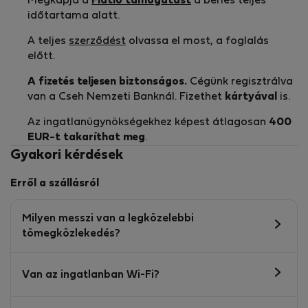
Megkapja a
Flatio támogatást
a bérlés teljes
időtartama alatt.
A teljes
szerződést
olvassa el most, a foglalás
előtt.
A fizetés teljesen biztonságos.
Cégünk regisztrálva
van a Cseh Nemzeti Banknál. Fizethet
kártyával
is.
Az ingatlanügynökségekhez képest átlagosan
400
EUR-t
takaríthat meg
.
Gyakori kérdések
Erről a szállásról
Milyen messzi van a legközelebbi
tömegközlekedés?
Van az ingatlanban Wi-Fi?