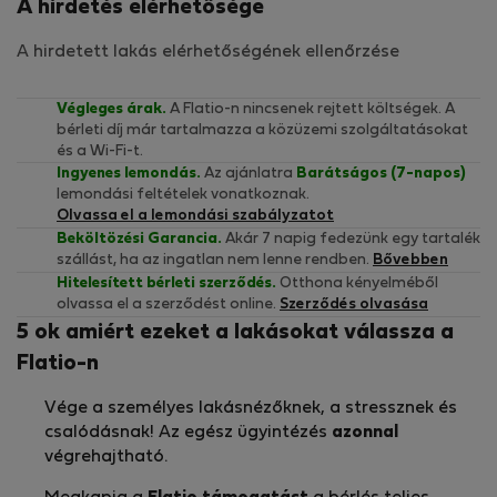
A hirdetés elérhetősége
A hirdetett lakás elérhetőségének ellenőrzése
Végleges árak.
A Flatio-n nincsenek rejtett költségek. A
bérleti díj már tartalmazza a közüzemi szolgáltatásokat
és a Wi-Fi-t.
Ingyenes lemondás.
Az ajánlatra
Barátságos (7-napos)
lemondási feltételek vonatkoznak.
Olvassa el a lemondási szabályzatot
Beköltözési Garancia.
Akár 7 napig fedezünk egy tartalék
szállást, ha az ingatlan nem lenne rendben.
Bővebben
Hitelesített bérleti szerződés.
Otthona kényelméből
olvassa el a szerződést online.
Szerződés olvasása
5 ok amiért ezeket a lakásokat válassza a
Flatio-n
Vége a személyes lakásnézőknek, a stressznek és
csalódásnak! Az egész ügyintézés
azonnal
végrehajtható.