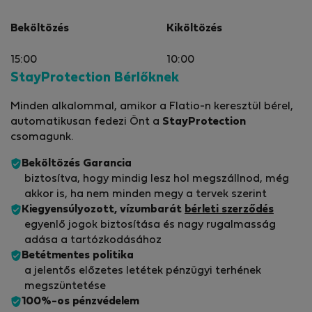
Beköltözés
Kiköltözés
15:00
10:00
StayProtection Bérlőknek
Minden alkalommal, amikor a Flatio-n keresztül bérel,
automatikusan fedezi Önt a
StayProtection
csomagunk.
Beköltözés Garancia
biztosítva, hogy mindig lesz hol megszállnod, még
akkor is, ha nem minden megy a tervek szerint
Kiegyensúlyozott, vízumbarát
bérleti szerződés
egyenlő jogok biztosítása és nagy rugalmasság
adása a tartózkodásához
Betétmentes politika
a jelentős előzetes letétek pénzügyi terhének
megszüntetése
100%-os pénzvédelem