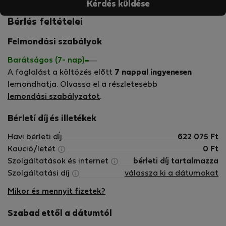
Kérdés küldése
Bérlés feltételei
Felmondási szabályok
Barátságos (7- nap)
A foglalást a költözés előtt
7 nappal ingyenesen
lemondhatja. Olvassa el a részletesebb
lemondási szabályzatot
.
Bérletí díj és illetékek
Havi bérleti dÍj
622 075
Ft
Kaució/letét
0
Ft
Szolgáltatások és internet
bérleti díj tartalmazza
Szolgáltatási díj
válassza ki a dátumokat
Mikor és mennyit fizetek?
Szabad ettől a dátumtól