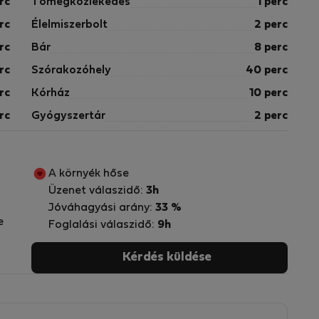
rc
Tömegközlekedés
1 perc
rc
Élelmiszerbolt
2 perc
rc
Bár
8 perc
rc
Szórakozóhely
40 perc
rc
Kórház
10 perc
rc
Gyógyszertár
2 perc
A környék hőse
Üzenet válaszidő:
3h
Jóváhagyási arány:
33 %
e
Foglalási válaszidő:
9h
Kérdés küldése