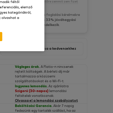
Kötelezettség nélkül, egyelőre semmit sem fizet
madik féltől
eferenciális, elemző
gyes kategóriákról,
Theoharis M. általában a foglalási kérelmekre
at olvashat a
9 óra belül válaszol
és
33% jóváhagyási
aránnyal rendelkezik
.
Ajánlat hozzáadása a kedvencekhez
Végleges árak.
A Flatio-n nincsenek
rejtett költségek. A bérleti díj már
tartalmazza a közüzemi
szolgáltatásokat és a Wi-Fi-t.
Ingyenes lemondás.
Az ajánlatra
Szigorú (30-napos)
lemondási
feltételek vonatkoznak.
Olvassa el a lemondási szabályzatot
Beköltözési Garancia.
Akár 7 napig
fedezünk egy tartalék szállást, ha az