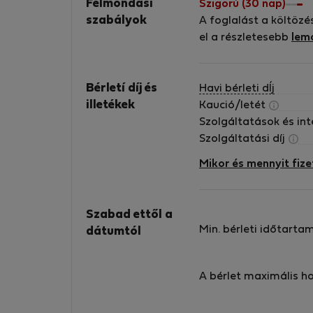
Felmondási
Szigorú (30 nap)
experiences to my native Greece and combin
szabályok
A foglalást a költözé
them with our philoxenia: the ancient greek
el a részletesebb
lem
word that literally means a “friend to a
stranger” and is synonymous to hospitality. F
Greeks however, it is something deeper than
Bérletí díj és
Havi bérleti dÍj
that., it is an unspoken cultural law that show
illetékek
Kaució/letét
generosity and courtesy to strangers. In
Szolgáltatások és in
addition, my personal relationship with each
Szolgáltatási díj
property owner allows me to make sure that
everything runs smoothly, as desired, so that
Mikor és mennyit fize
our every guest feels at home at our properti
and takes a unique experience and
unforgettable memories back home with the
Szabad ettől a
Min. bérleti időtarta
dátumtól
A bérlet maximális h