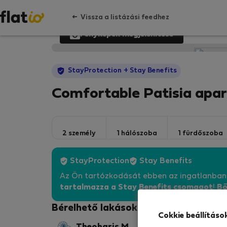
Vissza a listázási feedhez
Fényképek megjelenítése
StayProtection
+ Stay Benefits
Comfortable Patisia apa
2 személy
1 hálószoba
1 fürdőszoba
StayProtection
Stay Benefits
Az Ön tartózkodását ebben az ingatlanba
tartalmazza a Stay Benefits csomagot
!
Bő
Bérelhető lakások - Athén
Cokkie beállításo