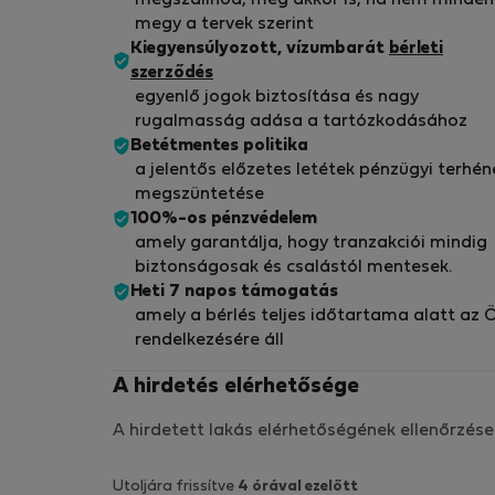
megy a tervek szerint
Kiegyensúlyozott, vízumbarát
bérleti
szerződés
egyenlő jogok biztosítása és nagy
rugalmasság adása a tartózkodásához
Betétmentes politika
a jelentős előzetes letétek pénzügyi terhén
megszüntetése
100%-os pénzvédelem
amely garantálja, hogy tranzakciói mindig
biztonságosak és csalástól mentesek.
Heti 7 napos támogatás
amely a bérlés teljes időtartama alatt az 
rendelkezésére áll
A hirdetés elérhetősége
A hirdetett lakás elérhetőségének ellenőrzése
Utoljára frissítve
4 órával ezelőtt