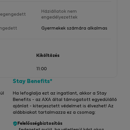
Háziállatok nem
egengedett
engedélyezettek
ngedett
Gyermekek számára alkalmas
Kiköltözés
11:00
Stay Benefits*
ül
Ha lefoglalja ezt az ingatlant, akkor a Stay
Benefits - az AXA által támogatott egyedülálló
ajánlat - kiterjesztett védelmet is élvezhet! Az
alábbiakat tartalmazza ez a csomag:
Felelősségbiztosítás
fedezetet nyújt, ha véletlenül kárt okoz