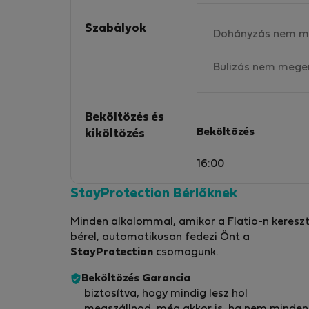
Szabályok
Dohányzás nem m
Bulizás nem mege
Beköltözés és
Beköltözés
kiköltözés
16:00
StayProtection Bérlőknek
Minden alkalommal, amikor a Flatio-n kereszt
bérel, automatikusan fedezi Önt a
StayProtection
csomagunk.
Beköltözés Garancia
biztosítva, hogy mindig lesz hol
megszállnod, még akkor is, ha nem minden