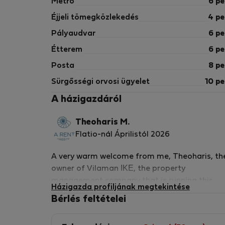
Metró
6 pe
Éjjeli tömegközlekedés
4 pe
Pályaudvar
6 pe
Étterem
6 pe
Posta
8 pe
Sürgősségi orvosi ügyelet
10 pe
A házigazdáról
Theoharis M.
Flatio-nál Áprilistól 2026
A very warm welcome from me, Theoharis, th
owner of Vilaman ΙΚΕ, the property
management company that is running this
Házigazda profiljának megtekintése
property. Having traveled extensively in the
Bérlés feltételei
Americas, SE Asia and Europe, and being a
demanding traveller myself, I adapted my