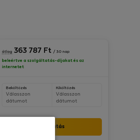
363 787
Ft
átlag
/ 30 nap
beleértve a szolgáltatás-díjakat és az
internetet
Beköltözés
Kiköltözés
Válasszon
Válasszon
dátumot
dátumot
Folytatás