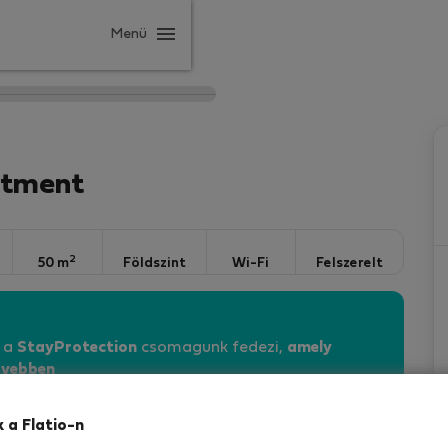
Menü
rtment
2
50 m
Földszint
Wi-Fi
Felszerelt
n a
StayProtection
csomagunk fedezi,
amely
vebben
k a Flatio-n