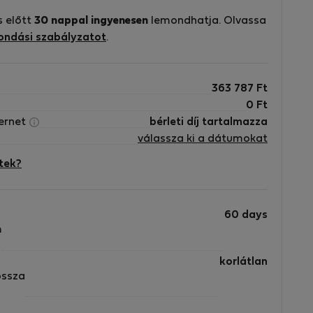
ed
s előtt
30 nappal ingyenesen
lemondhatja. Olvassa
ondási szabályzatot
.
or
363 787
Ft
s
0
Ft
ternet
bérleti díj tartalmazza
válassza ki a dátumokat
tek?
es
m.
60 days
m
korlátlan
ossza