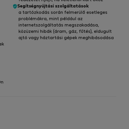
Segítségnyújtási szolgáltatások
a tartózkodás során felmerülő esetleges
problémákra, mint például az
internetszolgáltatás megszakadása,
közüzemi hibák (áram, gáz, fűtés), eldugult
ajtó vagy háztartási gépek meghibásodása
ek
Ön