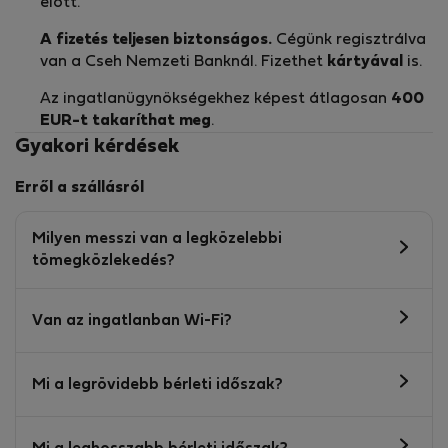
előtt.
A fizetés teljesen biztonságos.
Cégünk regisztrálva
van a Cseh Nemzeti Banknál. Fizethet
kártyával
is.
Az ingatlanügynökségekhez képest átlagosan
400
EUR-t
takaríthat meg
.
Gyakori kérdések
Erről a szállásról
Milyen messzi van a legközelebbi
tömegközlekedés?
Van az ingatlanban Wi-Fi?
Mi a legrövidebb bérleti időszak?