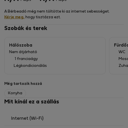
A létesítmények első osztályúak, beleértve egy
A Bérbeadó még nem töltötte ki az internet sebességet.
lenyűgöző közös úszómedencét, wellness- és
Kérje meg,
hogy tisztázza ezt.
szaunalétesítményeket, valamint egy tágas
napozóteraszt a kikapcsolódáshoz. Ezen felül a nagy
Szobák és terek
sebességű Wi-Fi és a saját parkolóhely még
kényelmesebbé teszi a mindennapjait. A strandtól
Hálószoba
Fürdő
csupán néhány percre, minden szükséges szolgáltatást
Nem átjárható
WC
kínáló modern bevásárlóközpontok által körülvéve ez a
1 franciaágy
Mos
lakás tökéletes választás azok számára, akik teljes
Légkondicionálás
Zuha
értékű életmódot szeretnének élvezni.
Az idén épült ingatlan kiváló állapotban van, és
Még tartozik hozzá
mozgáskorlátozottak számára is alkalmas. Ne hagyja
Konyha
ki ezt a lehetőséget!
Mit kínál ez a szállás
Internet (Wi-Fi)