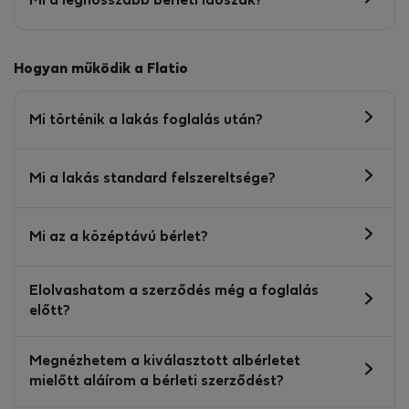
Mi a leghosszabb bérleti időszak?
Hogyan működik a Flatio
Mi történik a lakás foglalás után?
Mi a lakás standard felszereltsége?
Mi az a középtávú bérlet?
Elolvashatom a szerződés még a foglalás
előtt?
Megnézhetem a kiválasztott albérletet
mielőtt aláírom a bérleti szerződést?