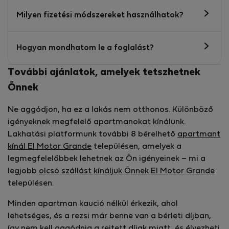
Milyen fizetési módszereket használhatok?
Hogyan mondhatom le a foglalást?
További ajánlatok, amelyek tetszhetnek
Önnek
Ne aggódjon, ha ez a lakás nem otthonos. Különböző
igényeknek megfelelő apartmanokat kínálunk.
Lakhatási platformunk további 8 bérelhető
apartmant
kínál El Motor Grande
településen, amelyek a
legmegfelelőbbek lehetnek az Ön igényeinek – mi a
legjobb
olcsó szállást kínáljuk Önnek El Motor Grande
településen.
Minden apartman kaució nélkül érkezik, ahol
lehetséges, és a rezsi már benne van a bérleti díjban,
így nem kell aggódnia a rejtett díjak miatt, és élvezheti