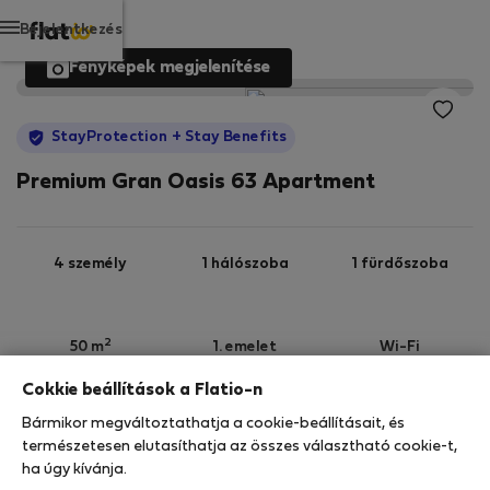
Bejelentkezés
Fényképek megjelenítése
StayProtection
+ Stay Benefits
Premium Gran Oasis 63 Apartment
4 személy
1 hálószoba
1 fürdőszoba
2
50 m
1. emelet
Wi-Fi
Cokkie beállítások a Flatio-n
StayProtection
Stay Benefits
Bármikor megváltoztathatja a cookie-beállításait, és
Az Ön tartózkodását ebben az ingatlanban a
természetesen elutasíthatja az összes választható cookie-t,
StayProtection
csomagunk fedezi,
amely
ha úgy kívánja.
tartalmazza a Stay Benefits csomagot
!
Bővebben