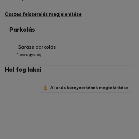
Összes felszerelés megjelenítése
Parkolás
Garázs parkolás
1 perc gyalog
Hol fog lakni
A lakás környezetének megtekintése