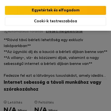
Bérelhető lakások - El Motor Grande
CostaSol Real Estate P.
Cooki-k testreszabása
Flatio-nál Áprilistól 2026
Automatikus fordítás
Eredeti megjelenítése
**Rövid távú bérleti lehetőség egy exkluzív
lakóparkban**
**Az ügynöki díj és a kaució a bérleti díjban benne van**
**A villany-, víz- és közüzemi díjak, valamint a nagy
sebességű internet a bérleti díjban benne van**
Fedezze fel ezt a látványos luxuslakást, amely ideális
azok számára, akik kényelmet és életminőséget
Internet sebesség a távoli munkához vagy
keresnek. Egy exkluzív lakóparkban található ez a
szórakozáshoz
prémium ingatlan, amely egy nyugodt oázist kínál nagy
saját kerttel és kiváló tájolással, amely garantálja a
Letöltés
Feltöltés
közvetlen napfényt a nap folyamán.
N/A
N/A
Mbps
Mbps