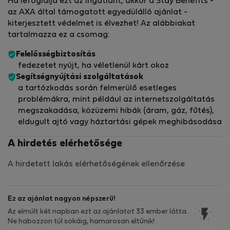
Ha lefoglalja ezt az ingatlant, akkor a Stay Benefits -
az AXA által támogatott egyedülálló ajánlat -
kiterjesztett védelmet is élvezhet! Az alábbiakat
tartalmazza ez a csomag:
Felelősségbiztosítás
fedezetet nyújt, ha véletlenül kárt okoz
Segítségnyújtási szolgáltatások
a tartózkodás során felmerülő esetleges
problémákra, mint például az internetszolgáltatás
megszakadása, közüzemi hibák (áram, gáz, fűtés),
eldugult ajtó vagy háztartási gépek meghibásodása
A hirdetés elérhetősége
A hirdetett lakás elérhetőségének ellenőrzése
Ez az ajánlat nagyon népszerű!
Az elmúlt két napban ezt az ajánlatot 33 ember látta.
Ne habozzon túl sokáig, hamarosan eltűnik!