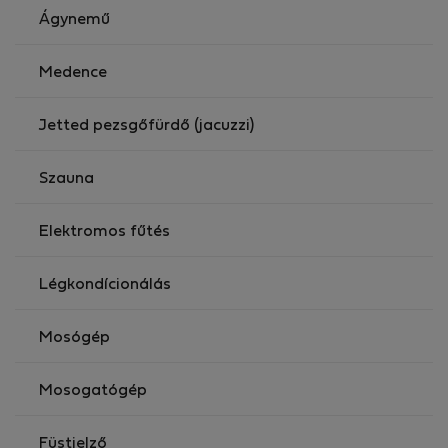
Ágynemű
Medence
Jetted pezsgőfürdő (jacuzzi)
Szauna
Elektromos fűtés
Légkondícionálás
Mosógép
Mosogatógép
Füstjelző