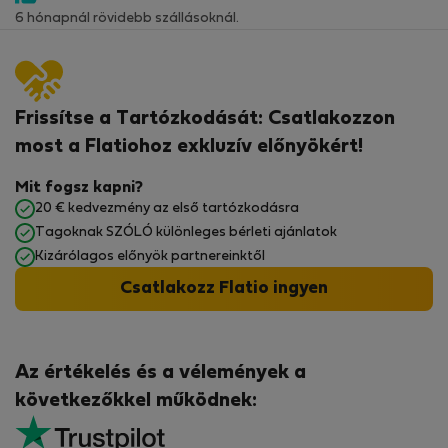
6 hónapnál rövidebb szállásoknál.
Frissítse a Tartózkodását: Csatlakozzon
most a Flatiohoz exkluzív előnyökért!
Mit fogsz kapni?
20 € kedvezmény az első tartózkodásra
Tagoknak SZÓLÓ különleges bérleti ajánlatok
Kizárólagos előnyök partnereinktől
Csatlakozz Flatio ingyen
Az értékelés és a vélemények a
következőkkel működnek: