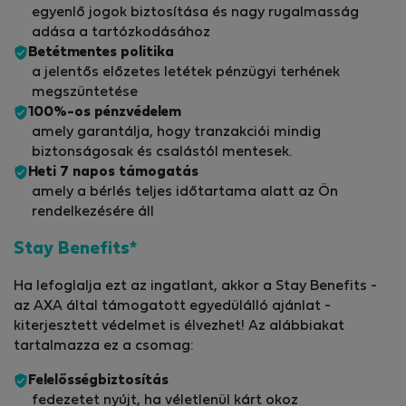
egyenlő jogok biztosítása és nagy rugalmasság
adása a tartózkodásához
Betétmentes politika
a jelentős előzetes letétek pénzügyi terhének
megszüntetése
100%-os pénzvédelem
amely garantálja, hogy tranzakciói mindig
biztonságosak és csalástól mentesek.
Heti 7 napos támogatás
amely a bérlés teljes időtartama alatt az Ön
rendelkezésére áll
Stay Benefits*
Ha lefoglalja ezt az ingatlant, akkor a Stay Benefits -
az AXA által támogatott egyedülálló ajánlat -
kiterjesztett védelmet is élvezhet! Az alábbiakat
tartalmazza ez a csomag:
Felelősségbiztosítás
fedezetet nyújt, ha véletlenül kárt okoz