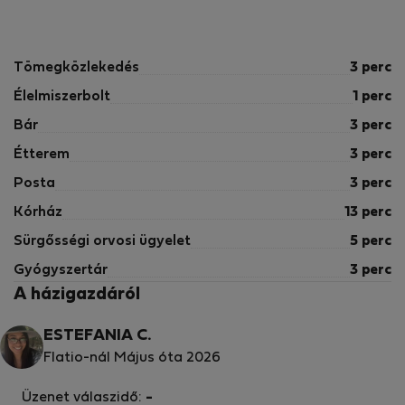
Tömegközlekedés
3 perc
Élelmiszerbolt
1 perc
Bár
3 perc
Étterem
3 perc
Posta
3 perc
Kórház
13 perc
Sürgősségi orvosi ügyelet
5 perc
Gyógyszertár
3 perc
A házigazdáról
ESTEFANIA C.
Flatio-nál Május óta 2026
Üzenet válaszidő:
-