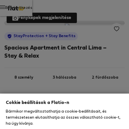
Bejelentkezés
Fényképek megjelenítése
StayProtection
+ Stay Benefits
Spacious Apartment in Central Lima –
Stay & Relax
8 személy
3 hálószoba
2 fürdőszoba
2
80 m
16. emelet
Wi-Fi
Cokkie beállítások a Flatio-n
Bármikor megváltoztathatja a cookie-beállításait, és
StayProtection
Stay Benefits
természetesen elutasíthatja az összes választható cookie-t,
ha úgy kívánja.
Az Ön tartózkodását ebben az ingatlanban a