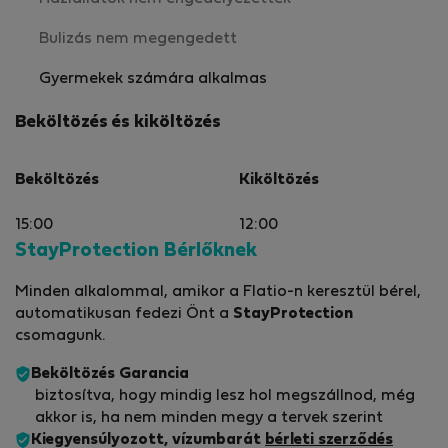
Bulizás nem megengedett
Gyermekek számára alkalmas
Beköltözés és kiköltözés
Beköltözés
Kiköltözés
15:00
12:00
StayProtection Bérlőknek
Minden alkalommal, amikor a Flatio-n keresztül bérel,
automatikusan fedezi Önt a
StayProtection
csomagunk.
Beköltözés Garancia
biztosítva, hogy mindig lesz hol megszállnod, még
akkor is, ha nem minden megy a tervek szerint
Kiegyensúlyozott, vízumbarát
bérleti szerződés