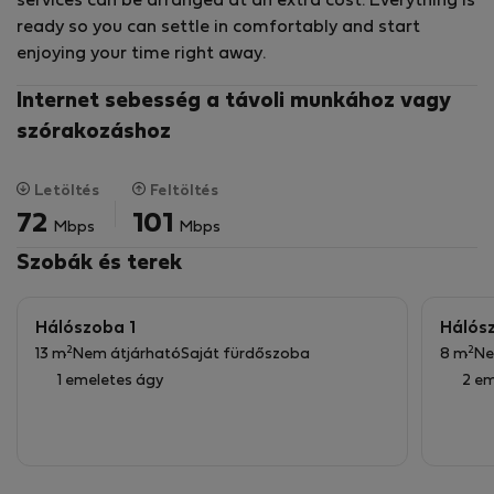
services can be arranged at an extra cost. Everything is
base for your stay.
ready so you can settle in comfortably and start
enjoying your time right away.
Internet sebesség a távoli munkához vagy
szórakozáshoz
Letöltés
Feltöltés
72
101
Mbps
Mbps
Szobák és terek
Hálószoba 1
Hálós
2
2
13 m
Nem átjárható
Saját fürdőszoba
8 m
Ne
1 emeletes ágy
2 e