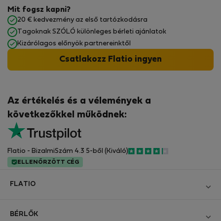
Mit fogsz kapni?
20 € kedvezmény az első tartózkodásra
Tagoknak SZÓLÓ különleges bérleti ajánlatok
Kizárólagos előnyök partnereinktől
Csatlakozz Flatio ingyen
Az értékelés és a vélemények a
következőkkel működnek:
Flatio - BizalmiSzám 4.3 5-ből (Kiváló)
ELLENŐRZÖTT CÉG
FLATIO
Blog
BÉRLŐK