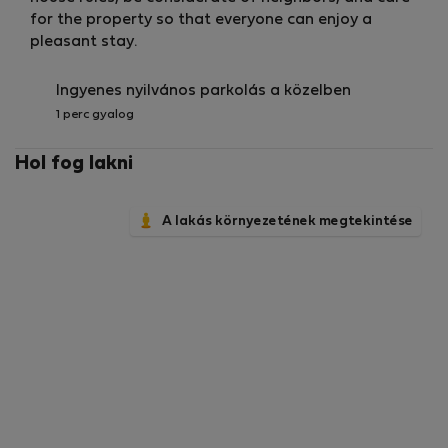
for the property so that everyone can enjoy a
pleasant stay.
Ingyenes nyilvános parkolás a közelben
1 perc gyalog
Hol fog lakni
A lakás környezetének megtekintése