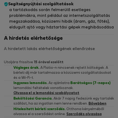
Segítségnyújtási szolgáltatások
a tartózkodás során felmerülő esetleges
problémákra, mint például az internetszolgáltatás
megszakadása, közüzemi hibák (áram, gáz, fűtés),
eldugult ajtó vagy háztartási gépek meghibásodása
A hirdetés elérhetősége
A hirdetett lakás elérhetőségének ellenőrzése
Utoljára frissítve
15 órával ezelőtt
Végleges árak.
A Flatio-n nincsenek rejtett költségek. A
bérleti díj már tartalmazza a közüzemi szolgáltatásokat
és a Wi-Fi-t.
Ingyenes lemondás.
Az ajánlatra
Barátságos (7-napos)
lemondási feltételek vonatkoznak.
Olvassa el a lemondási szabályzatot
Beköltözési Garancia.
Akár 7 napig fedezünk egy tartalék
szállást, ha az ingatlan nem lenne rendben.
Bővebben
Hitelesített bérleti szerződés.
Otthona kényelméből
olvassa el a szerződést online.
Szerződés olvasása