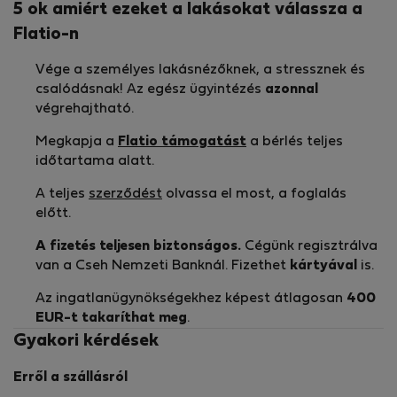
5 ok amiért ezeket a lakásokat válassza a
Flatio-n
Vége a személyes lakásnézőknek, a stressznek és
csalódásnak! Az egész ügyintézés
azonnal
végrehajtható.
Megkapja a
Flatio támogatást
a bérlés teljes
időtartama alatt.
A teljes
szerződést
olvassa el most, a foglalás
előtt.
A fizetés teljesen biztonságos.
Cégünk regisztrálva
van a Cseh Nemzeti Banknál. Fizethet
kártyával
is.
Az ingatlanügynökségekhez képest átlagosan
400
EUR-t
takaríthat meg
.
Gyakori kérdések
Erről a szállásról