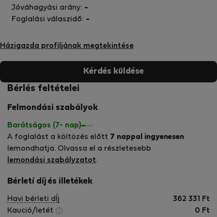
Jóváhagyási arány:
-
Foglalási válaszidő:
-
Házigazda profiljának megtekintése
Kérdés küldése
Bérlés feltételei
Felmondási szabályok
Barátságos (7- nap)
A foglalást a költözés előtt
7 nappal ingyenesen
lemondhatja. Olvassa el a részletesebb
lemondási szabályzatot
.
Bérletí díj és illetékek
Havi bérleti dÍj
362 331
Ft
Kaució/letét
0
Ft