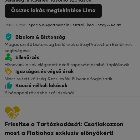
Jelenleg nincsenek hasonló szállások.
Összes lakás megtekintése Lima
Peru
Lima
Spacious Apartment in Central Lima – Stay & Relax
Bizalom & Biztonság
Magas szintű biztonság bérlőknek a StayProtection Bérlőknek
segítségével.
Ellenőrzés
Hírnevünk a sok elégedett bérlő tapasztalataiból táplálkozik.
Igazságos és végső árak
Nincs rejtett költség. Rezsi és Wi-Fi benne foglaltatik.
Kaució nélküli lakások
6 hónapnál rövidebb szállásoknál.
Frissítse a Tartózkodását: Csatlakozzon
most a Flatiohoz exkluzív előnyökért!