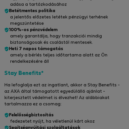
adása a tartózkodásához
Betétmentes politika
a jelentős előzetes letétek pénzügyi terhének
megszüntetése
100%-os pénzvédelem
amely garantálja, hogy tranzakciói mindig
biztonságosak és csalástól mentesek.
Heti 7 napos támogatás
amely a bérlés teljes időtartama alatt az Ön
rendelkezésére áll
Stay Benefits*
Ha lefoglalja ezt az ingatlant, akkor a Stay Benefits -
az AXA által támogatott egyedülálló ajánlat -
kiterjesztett védelmet is élvezhet! Az alábbiakat
tartalmazza ez a csomag:
Felelősségbiztosítás
fedezetet nyújt, ha véletlenül kárt okoz
Segítségnyújtási szolgáltatások