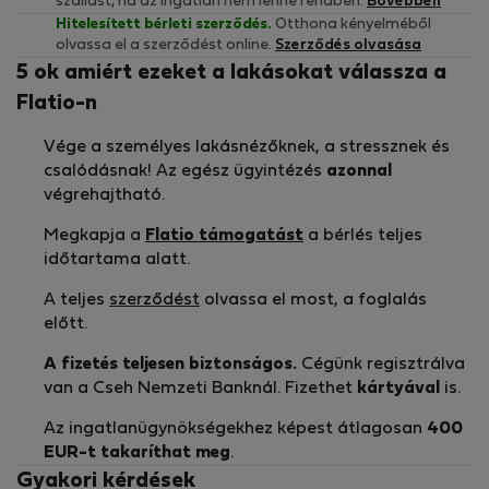
szállást, ha az ingatlan nem lenne rendben.
Bővebben
Hitelesített bérleti szerződés.
Otthona kényelméből
olvassa el a szerződést online.
Szerződés olvasása
5 ok amiért ezeket a lakásokat válassza a
Flatio-n
Vége a személyes lakásnézőknek, a stressznek és
csalódásnak! Az egész ügyintézés
azonnal
végrehajtható.
Megkapja a
Flatio támogatást
a bérlés teljes
időtartama alatt.
A teljes
szerződést
olvassa el most, a foglalás
előtt.
A fizetés teljesen biztonságos.
Cégünk regisztrálva
van a Cseh Nemzeti Banknál. Fizethet
kártyával
is.
Az ingatlanügynökségekhez képest átlagosan
400
EUR-t
takaríthat meg
.
Gyakori kérdések