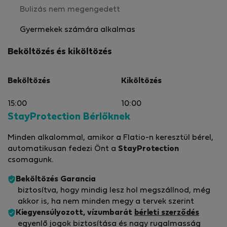
Bulizás nem megengedett
Gyermekek számára alkalmas
Beköltözés és kiköltözés
Beköltözés
Kiköltözés
15:00
10:00
StayProtection Bérlőknek
Minden alkalommal, amikor a Flatio-n keresztül bérel,
automatikusan fedezi Önt a
StayProtection
csomagunk.
Beköltözés Garancia
biztosítva, hogy mindig lesz hol megszállnod, még
akkor is, ha nem minden megy a tervek szerint
Kiegyensúlyozott, vízumbarát
bérleti szerződés
egyenlő jogok biztosítása és nagy rugalmasság