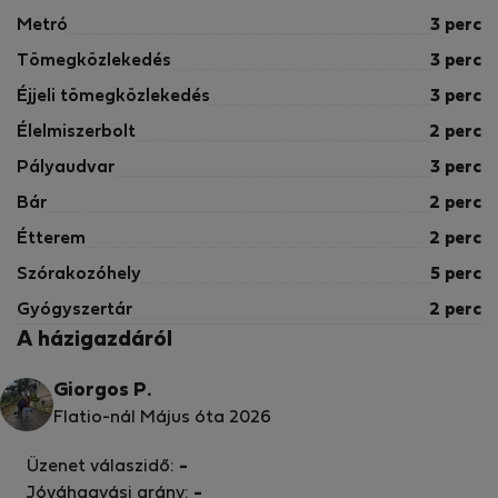
Metró
3 perc
Tömegközlekedés
3 perc
Éjjeli tömegközlekedés
3 perc
Élelmiszerbolt
2 perc
Pályaudvar
3 perc
Bár
2 perc
Étterem
2 perc
Szórakozóhely
5 perc
Gyógyszertár
2 perc
A házigazdáról
Giorgos P.
Flatio-nál Május óta 2026
Üzenet válaszidő:
-
Jóváhagyási arány:
-