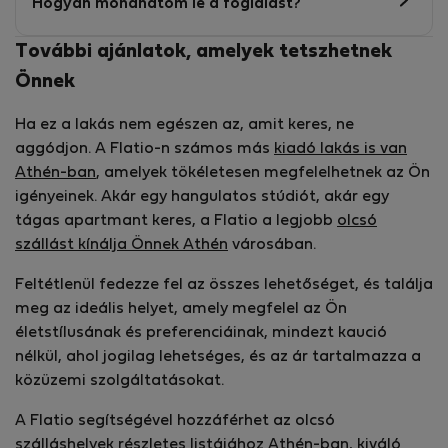
Hogyan mondhatom le a foglalást?
További ajánlatok, amelyek tetszhetnek
Önnek
Ha ez a lakás nem egészen az, amit keres, ne
aggódjon. A Flatio-n számos más
kiadó lakás is van
Athén-ban
, amelyek tökéletesen megfelelhetnek az Ön
igényeinek. Akár egy hangulatos stúdiót, akár egy
tágas apartmant keres, a Flatio a legjobb
olcsó
szállást kínálja Önnek Athén
városában.
Feltétlenül fedezze fel az összes lehetőséget, és találja
meg az ideális helyet, amely megfelel az Ön
életstílusának és preferenciáinak, mindezt kaució
nélkül, ahol jogilag lehetséges, és az ár tartalmazza a
közüzemi szolgáltatásokat.
A Flatio segítségével hozzáférhet az olcsó
szálláshelyek részletes listájához Athén-ban, kiváló