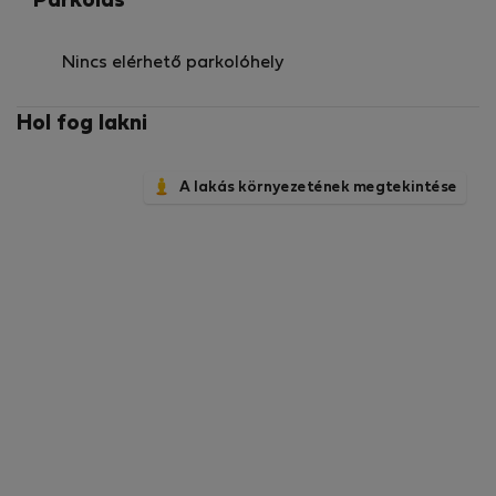
Parkolás
Nincs elérhető parkolóhely
Hol fog lakni
A lakás környezetének megtekintése