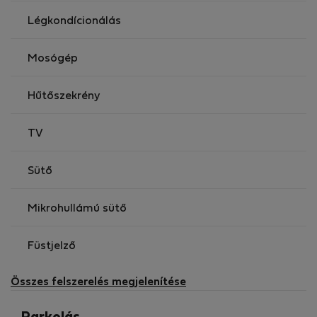
Légkondícionálás
Mosógép
Hűtőszekrény
TV
Sütő
Mikrohullámú sütő
Füstjelző
Összes felszerelés megjelenítése