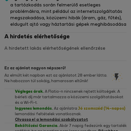
a tartózkodás során felmerülő esetleges
problémákra, mint például az internetszolgáltatás
megszakadása, közüzemi hibák (áram, gáz, fűtés),
eldugult ajtó vagy háztartási gépek meghibásodása
A hirdetés elérhetősége
A hirdetett lakás elérhetőségének ellenőrzése
Ez az ajánlat nagyon népszerű!
Az elmúlt két napban ezt az ajánlatot 28 ember látta.
Ne habozzon túl sokáig, hamarosan eltűnik!
Végleges árak.
A Flatio-n nincsenek rejtett költségek. A
bérleti díj már tartalmazza a közüzemi szolgáltatásokat
és a Wi-Fi-t.
Ingyenes lemondás.
Az ajánlatra
Jó szomszéd (14-napos)
lemondási feltételek vonatkoznak.
Olvassa el a lemondási szabályzatot
Beköltözési Garancia.
Akár 7 napig fedezünk egy tartalék