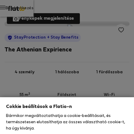
Bejelentkezés
Fényképek megjelenítése
StayProtection
+ Stay Benefits
The Athenian Expirience
4 személy
1 hálószoba
1 fürdőszoba
2
55 m
Földszint
Wi-Fi
Cokkie beállítások a Flatio-n
StayProtection
Stay Benefits
Bármikor megváltoztathatja a cookie-beállításait, és
Az Ön tartózkodását ebben az ingatlanban a
természetesen elutasíthatja az összes választható cookie-t,
StayProtection
csomagunk fedezi,
amely
ha úgy kívánja.
tartalmazza a Stay Benefits csomagot
!
Bővebben