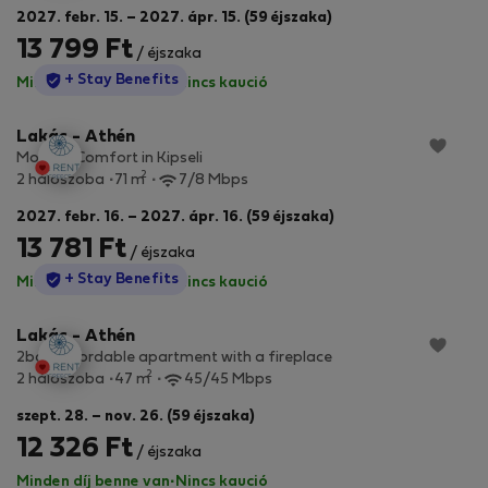
2027. febr. 15. – 2027. ápr. 15. (59 éjszaka)
13 799 Ft
/ éjszaka
StayProtection
+ Stay Benefits
Minden díj benne van
·
Nincs kaució
Lakás - Athén
Modern Comfort in Kipseli
2
2 hálószoba
71 m
7/8 Mbps
2027. febr. 16. – 2027. ápr. 16. (59 éjszaka)
13 781 Ft
/ éjszaka
StayProtection
+ Stay Benefits
Minden díj benne van
·
Nincs kaució
Lakás - Athén
2bdr affordable apartment with a fireplace
2
2 hálószoba
47 m
45/45 Mbps
szept. 28. – nov. 26. (59 éjszaka)
12 326 Ft
/ éjszaka
Minden díj benne van
·
Nincs kaució