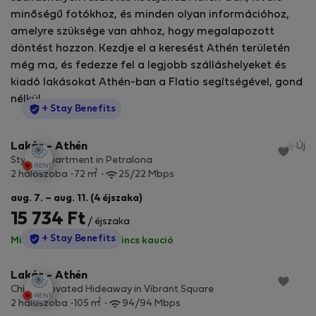
minőségű fotókhoz, és minden olyan információhoz,
amelyre szüksége van ahhoz, hogy megalapozott
döntést hozzon. Kezdje el a keresést Athén területén
még ma, és fedezze fel a legjobb szálláshelyeket és
kiadó lakásokat Athén-ban a Flatio segítségével, gond
nélkül.
StayProtection
+ Stay Benefits
Lakás - Athén
Új
Stylish apartment in Petralona
2
2 hálószoba
72 m
25/22 Mbps
aug. 7. – aug. 11. (4 éjszaka)
15 734 Ft
/ éjszaka
StayProtection
+ Stay Benefits
Minden díj benne van
·
Nincs kaució
Lakás - Athén
Chic Renovated Hideaway in Vibrant Square
2
2 hálószoba
105 m
94/94 Mbps