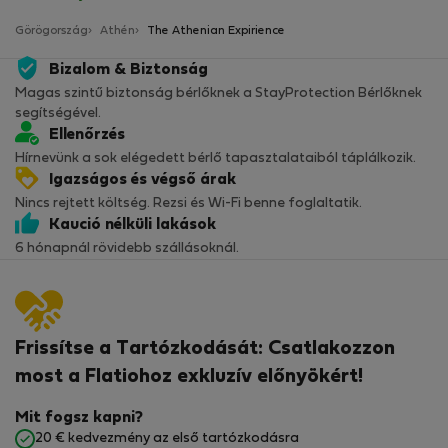
Görögország
Athén
The Athenian Expirience
Bizalom & Biztonság
Magas szintű biztonság bérlőknek a StayProtection Bérlőknek
segítségével.
Ellenőrzés
Hírnevünk a sok elégedett bérlő tapasztalataiból táplálkozik.
Igazságos és végső árak
Nincs rejtett költség. Rezsi és Wi-Fi benne foglaltatik.
Kaució nélküli lakások
6 hónapnál rövidebb szállásoknál.
Frissítse a Tartózkodását: Csatlakozzon
most a Flatiohoz exkluzív előnyökért!
Mit fogsz kapni?
20 € kedvezmény az első tartózkodásra