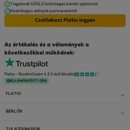
Tagoknak SZÓLÓ különleges bérleti ajánlatok
Kizárólagos előnyök partnereinktől
Csatlakozz Flatio ingyen
Az értékelés és a vélemények a
következőkkel működnek:
Flatio - BizalmiSzám 4.3 5-ből (Kiváló)
ELLENŐRZÖTT CÉG
FLATIO
Blog
BÉRLŐK
Legyen Partnerünk
Bejelentkezés
Csatlakozzon a Digitális Nomád Tesztelő Klubhoz
TULAJDONOSOK