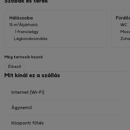
Szobák és terek
makes it an ideal base for exploring all that Athens has
to offer.
Hálószoba
Fürdő
2
15 m
Átjárható
WC
1 franciaágy
Mos
Légkondicionálás
Zuha
Még tartozik hozzá
Étkező
Mit kínál ez a szállás
Internet (Wi-Fi)
Ágynemű
Központi fűtés