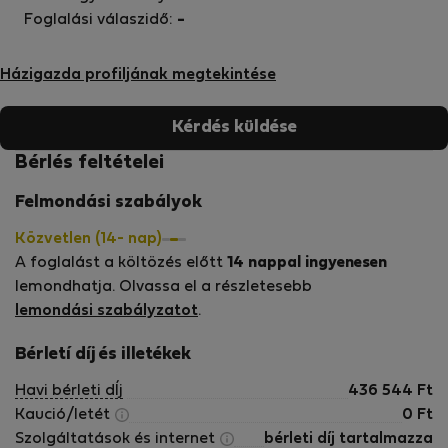
Foglalási válaszidő:
-
Házigazda profiljának megtekintése
Kérdés küldése
Bérlés feltételei
Felmondási szabályok
Közvetlen (14- nap)
A foglalást a költözés előtt
14 nappal ingyenesen
lemondhatja. Olvassa el a részletesebb
lemondási szabályzatot
.
Bérletí díj és illetékek
Havi bérleti dÍj
436 544
Ft
Kaució/letét
0
Ft
Szolgáltatások és internet
bérleti díj tartalmazza