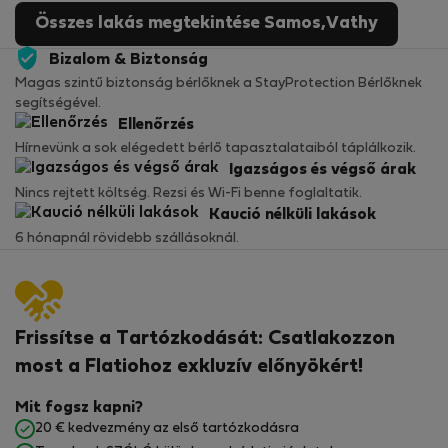
Összes lakás megtekintése Samos,Vathy
Bizalom & Biztonság
Magas szintű biztonság bérlőknek a StayProtection Bérlőknek
segítségével.
Ellenőrzés
Hírnevünk a sok elégedett bérlő tapasztalataiból táplálkozik.
Igazságos és végső árak
Nincs rejtett költség. Rezsi és Wi-Fi benne foglaltatik.
Kaució nélküli lakások
6 hónapnál rövidebb szállásoknál.
Frissítse a Tartózkodását: Csatlakozzon
most a Flatiohoz exkluzív előnyökért!
Mit fogsz kapni?
20 € kedvezmény az első tartózkodásra