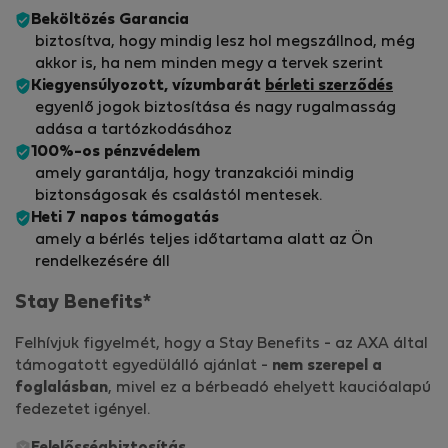
Beköltözés Garancia
biztosítva, hogy mindig lesz hol megszállnod, még
akkor is, ha nem minden megy a tervek szerint
Kiegyensúlyozott, vízumbarát
bérleti szerződés
egyenlő jogok biztosítása és nagy rugalmasság
adása a tartózkodásához
100%-os pénzvédelem
amely garantálja, hogy tranzakciói mindig
biztonságosak és csalástól mentesek.
Heti 7 napos támogatás
amely a bérlés teljes időtartama alatt az Ön
rendelkezésére áll
Stay Benefits*
Felhívjuk figyelmét, hogy a Stay Benefits - az AXA által
támogatott egyedülálló ajánlat -
nem szerepel a
foglalásban
, mivel ez a bérbeadó ehelyett kaucióalapú
fedezetet igényel.