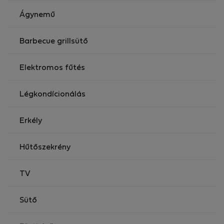
elérhető
Ágynemű
Barbecue grillsütő
Elektromos fűtés
Légkondícionálás
Erkély
Hűtőszekrény
TV
Sütő