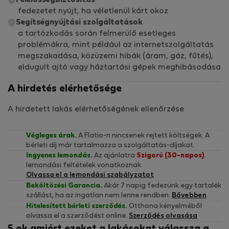
Felelősségbiztosítás
fedezetet nyújt, ha véletlenül kárt okoz
Segítségnyújtási szolgáltatások
a tartózkodás során felmerülő esetleges
problémákra, mint például az internetszolgáltatás
megszakadása, közüzemi hibák (áram, gáz, fűtés),
eldugult ajtó vagy háztartási gépek meghibásodása
A hirdetés elérhetősége
A hirdetett lakás elérhetőségének ellenőrzése
Végleges árak.
A Flatio-n nincsenek rejtett költségek. A
bérleti díj már tartalmazza a szolgáltatás-díjakat.
Ingyenes lemondás.
Az ajánlatra
Szigorú (30-napos)
lemondási feltételek vonatkoznak.
Olvassa el a lemondási szabályzatot
Beköltözési Garancia.
Akár 7 napig fedezünk egy tartalék
szállást, ha az ingatlan nem lenne rendben.
Bővebben
Hitelesített bérleti szerződés.
Otthona kényelméből
olvassa el a szerződést online.
Szerződés olvasása