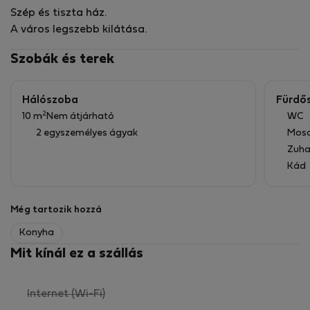
Szép és tiszta ház.
A város legszebb kilátása.
Szobák és terek
Hálószoba
Fürdő
2
10 m
Nem átjárható
WC
2 egyszemélyes ágyak
Mos
Zuha
Kád
Még tartozik hozzá
Konyha
Mit kínál ez a szállás
,
Internet (Wi-Fi)
nem