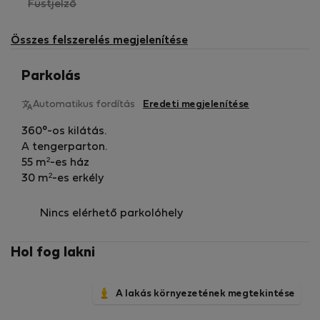
,
Füstjelző
nem
elérhető
Összes felszerelés megjelenítése
Parkolás
Automatikus fordítás
Eredeti megjelenítése
360°-os kilátás.
A tengerparton.
55 m²-es ház
30 m²-es erkély
Nincs elérhető parkolóhely
Hol fog lakni
A lakás környezetének megtekintése