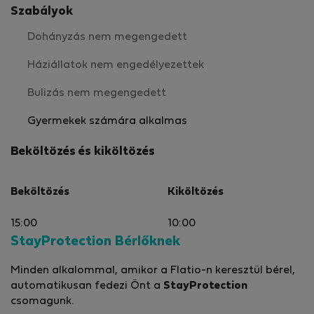
Szabályok
Dohányzás nem megengedett
Háziállatok nem engedélyezettek
Bulizás nem megengedett
Gyermekek számára alkalmas
Beköltözés és kiköltözés
Beköltözés
Kiköltözés
15:00
10:00
StayProtection Bérlőknek
Minden alkalommal, amikor a Flatio-n keresztül bérel,
automatikusan fedezi Önt a
StayProtection
csomagunk.