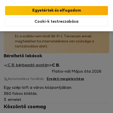
megy, mivel a bérbeadó úgy döntött, hogy nem
használja ezt a biztosítási lehetőséget.
Bővebben
Cooki-k testreszabása
Wi-Fi nem elérhető
Ez a szállás nem kínál Wi-Fi-t. Tervezzen ennek
megfelelően ha internetelérésre van szüksége a
tartózkodása alatt.
Bérelhető lakások
C B.
Flatio-nál Május óta 2026
Automatikus fordítás
Eredeti megjelenítése
Egy szép loft a város központjában.
360 fokos kilátás.
3. emelet.
Köszöntő csomag