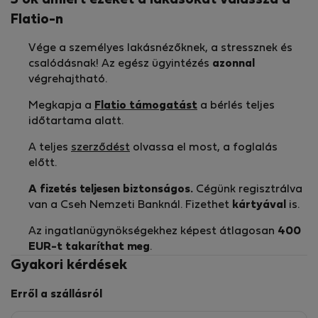
5 ok amiért ezeket a lakásokat válassza a
Flatio-n
Vége a személyes lakásnézőknek, a stressznek és
csalódásnak! Az egész ügyintézés
azonnal
végrehajtható.
Megkapja a
Flatio támogatást
a bérlés teljes
időtartama alatt.
A teljes
szerződést
olvassa el most, a foglalás
előtt.
A fizetés teljesen biztonságos.
Cégünk regisztrálva
van a Cseh Nemzeti Banknál. Fizethet
kártyával
is.
Az ingatlanügynökségekhez képest átlagosan
400
EUR-t
takaríthat meg
.
Gyakori kérdések
Erről a szállásról