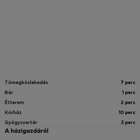
Tömegközlekedés
7 perc
Bár
1 perc
Étterem
2 perc
Kórház
10 perc
Gyógyszertár
3 perc
A házigazdáról