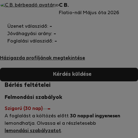
C B.
Flatio-nál Május óta 2026
Üzenet válaszidő:
-
Jóváhagyási arány:
-
Foglalási válaszidő:
-
Házigazda profiljának megtekintése
Kérdés küldése
Bérlés feltételei
Felmondási szabályok
Szigorú (30 nap)
A foglalást a költözés előtt
30 nappal ingyenesen
lemondhatja. Olvassa el a részletesebb
lemondási szabályzatot
.