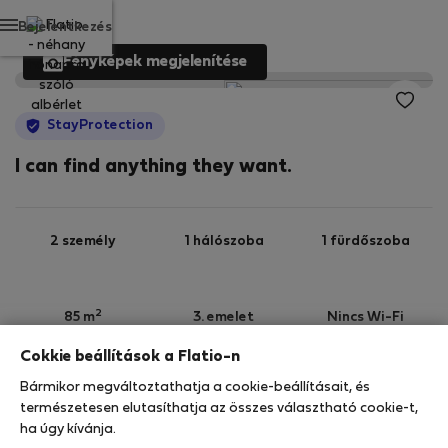
Bejelentkezés
Fényképek megjelenítése
StayProtection
I can find anything they want.
2 személy
1 hálószoba
1 fürdőszoba
2
85 m
3. emelet
Nincs Wi-Fi
Cokkie beállítások a Flatio-n
StayProtection
Stay Benefits
Bármikor megváltoztathatja a cookie-beállításait, és
Az Ön tartózkodását a
StayProtection
természetesen elutasíthatja az összes választható cookie-t,
csomagunk fedezi! Felhívjuk figyelmét, hogy ennek
ha úgy kívánja.
az ingatlannak a fedezete a Stay Benefits nélkül