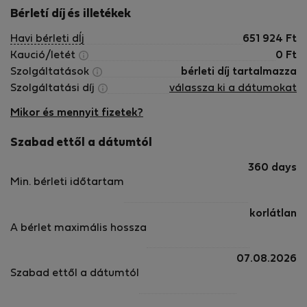
Bérletí díj és illetékek
Havi bérleti dÍj
651 924
Ft
Kaució/letét
0
Ft
Szolgáltatások
bérleti díj tartalmazza
Szolgáltatási díj
válassza ki a dátumokat
Mikor és mennyit fizetek?
Szabad ettől a dátumtól
360 days
Min. bérleti időtartam
korlátlan
A bérlet maximális hossza
07.08.2026
Szabad ettől a dátumtól