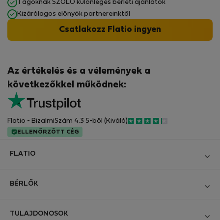
Tagoknak SZÓLÓ különleges bérleti ajánlatok
Kizárólagos előnyök partnereinktől
Csatlakozz Flatio ingyen
Az értékelés és a vélemények a
következőkkel működnek:
Flatio - BizalmiSzám 4.3 5-ből (Kiváló)
ELLENŐRZÖTT CÉG
FLATIO
Blog
BÉRLŐK
Legyen Partnerünk
Bejelentkezés
Csatlakozzon a Digitális Nomád Tesztelő Klubhoz
TULAJDONOSOK