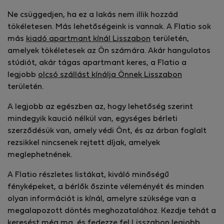
Ne csüggedjen, ha ez a lakás nem illik hozzád
tökéletesen. Más lehetőségeink is vannak. A Flatio sok
más
kiadó apartmant kínál Lisszabon
területén,
amelyek tökéletesek az Ön számára. Akár hangulatos
stúdiót, akár tágas apartmant keres, a Flatio a
legjobb
olcsó szállást kínálja Önnek Lisszabon
területén.
A legjobb az egészben az, hogy lehetőség szerint
mindegyik kaució nélkül van, egységes bérleti
szerződésük van, amely védi Önt, és az árban foglalt
rezsikkel nincsenek rejtett díjak, amelyek
meglephetnének.
A Flatio részletes listákat, kiváló minőségű
fényképeket, a bérlők őszinte véleményét és minden
olyan információt is kínál, amelyre szüksége van a
megalapozott döntés meghozatalához. Kezdje tehát a
keresést még ma, és fedezze fel Lisszabon legjobb