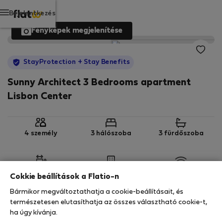
Bejelentkezés
Fényképek megjelenítése
StayProtection
+ Stay Benefits
Sunny Architect 3 Bedrooms apartment
Lisbon Center
4 személy
3 hálószoba
3 fürdőszoba
2
180 m
4. emelet
Wi-Fi
Cokkie beállítások a Flatio-n
Bármikor megváltoztathatja a cookie-beállításait, és
StayProtection
Stay Benefits
természetesen elutasíthatja az összes választható cookie-t,
ha úgy kívánja.
Az Ön tartózkodását ebben az ingatlanban a