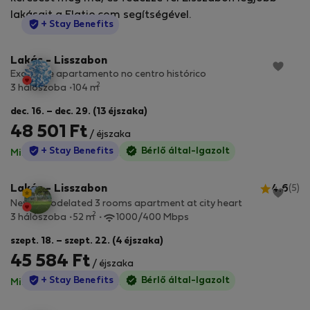
lakásait a Flatio.com segítségével.
StayProtection
+ Stay Benefits
Lakás - Lisszabon
Excelente apartamento no centro histórico
2
3 hálószoba
104 m
dec. 16. – dec. 29. (13 éjszaka)
48 501 Ft
/ éjszaka
StayProtection
+ Stay Benefits
Bérlő által-Igazolt
Minden díj benne van
·
Nincs kaució
Lakás - Lisszabon
4.6
(5)
New remodelated 3 rooms apartment at city heart
2
3 hálószoba
52 m
1000/400 Mbps
szept. 18. – szept. 22. (4 éjszaka)
45 584 Ft
/ éjszaka
StayProtection
+ Stay Benefits
Bérlő által-Igazolt
Minden díj benne van
·
Nincs kaució