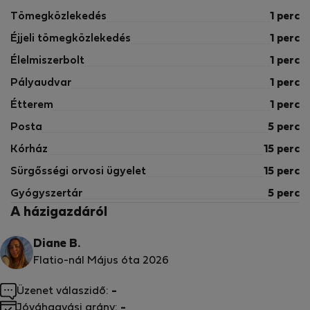
Tömegközlekedés
1 perc
Éjjeli tömegközlekedés
1 perc
Élelmiszerbolt
1 perc
Pályaudvar
1 perc
Étterem
1 perc
Posta
5 perc
Kórház
15 perc
Sürgősségi orvosi ügyelet
15 perc
Gyógyszertár
5 perc
A házigazdáról
Diane B.
Flatio-nál Május óta 2026
Üzenet válaszidő:
-
Jóváhagyási arány:
-