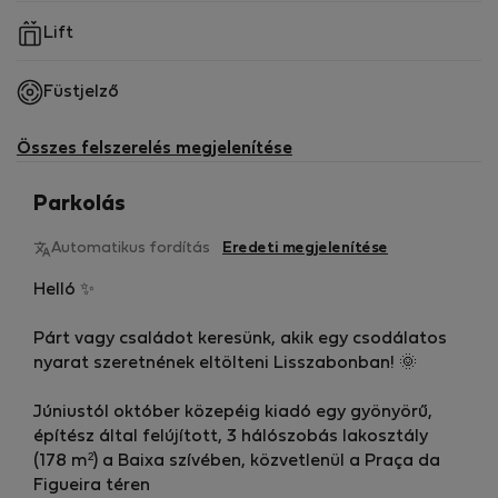
Lift
Füstjelző
Összes felszerelés megjelenítése
Parkolás
Automatikus fordítás
Eredeti megjelenítése
Helló ✨
Párt vagy családot keresünk, akik egy csodálatos
nyarat szeretnének eltölteni Lisszabonban! 🌞
Júniustól október közepéig kiadó egy gyönyörű,
építész által felújított, 3 hálószobás lakosztály
(178 m²) a Baixa szívében, közvetlenül a Praça da
Figueira téren