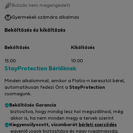
Bulizás nem megengedett
Gyermekek számára alkalmas
Beköltözés és kiköltözés
Beköltözés
Kiköltözés
15:00
10:00
StayProtection Bérlőknek
Minden alkalommal, amikor a Flatio-n keresztül bérel,
automatikusan fedezi Önt a
StayProtection
csomagunk.
Beköltözés Garancia
biztosítva, hogy mindig lesz hol megszállnod, még
akkor is, ha nem minden megy a tervek szerint
Kiegyensúlyozott, vízumbarát
bérleti szerződés
egyenlő jogok biztosítása és nagy rugalmasság