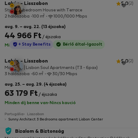
Lakás - Lisszabon
5.0
(2)
Stylish 2-bedroom House with Terrace
2
2 hálószoba
100 m
1000/1000 Mbps
aug. 9. – aug. 22. (13 éjszaka)
44 966 Ft
/ éjszaka
StayProtection
+ Stay Benefits
Bérlő által-Igazolt
Minden díj benne van
·
Nincs kaució
Lakás - Lisszabon
5.0
(2)
Mouraria | Lisbon Soul Apartments (T3 - 6pax)
2
3 hálószoba
60 m
30/30 Mbps
aug. 25. – aug. 29. (4 éjszaka)
63 179 Ft
/ éjszaka
Minden díj benne van
·
Nincs kaució
Portugália
Lisszabon
Sunny Architect 3 Bedrooms apartment Lisbon Center
Bizalom & Biztonság