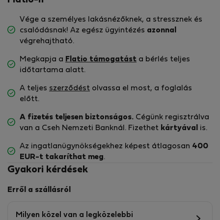
Vége a személyes lakásnézőknek, a stressznek és
csalódásnak! Az egész ügyintézés
azonnal
végrehajtható.
Megkapja a
Flatio támogatást
a bérlés teljes
időtartama alatt.
A teljes
szerződést
olvassa el most, a foglalás
előtt.
A fizetés teljesen biztonságos.
Cégünk regisztrálva
van a Cseh Nemzeti Banknál. Fizethet
kártyával
is.
Az ingatlanügynökségekhez képest átlagosan
400
EUR-t
takaríthat meg
.
Gyakori kérdések
Erről a szállásról
Milyen közel van a legközelebbi