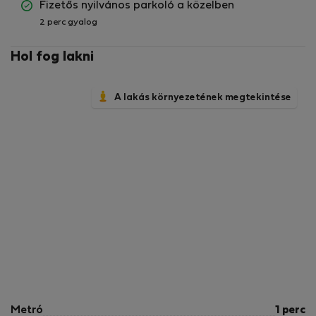
Fizetős nyilvános parkoló a közelben
2 perc gyalog
Hol fog lakni
A lakás környezetének megtekintése
Metró
1 perc