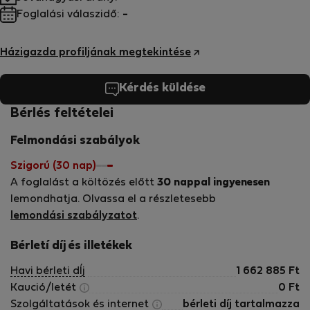
Foglalási válaszidő:
-
Házigazda profiljának megtekintése
Kérdés küldése
Bérlés feltételei
Felmondási szabályok
Szigorú (30 nap)
A foglalást a költözés előtt
30 nappal ingyenesen
lemondhatja. Olvassa el a részletesebb
lemondási szabályzatot
.
Bérletí díj és illetékek
Havi bérleti dÍj
1 662 885
Ft
Kaució/letét
0
Ft
Szolgáltatások és internet
bérleti díj tartalmazza