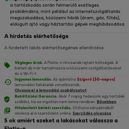
a tartózkodás során felmerülő esetleges
problémákra, mint például az internetszolgáltatás
megszakadása, közüzemi hibák (áram, gáz, fűtés),
eldugult ajtó vagy háztartási gépek meghibásodása
A hirdetés elérhetősége
A hirdetett lakás elérhetőségének ellenőrzése
Végleges árak.
A Flatio-n nincsenek rejtett költségek. A
bérleti díj már tartalmazza a közüzemi szolgáltatásokat
és a Wi-Fi-t.
Ingyenes lemondás.
Az ajánlatra
Szigorú (30-napos)
lemondási feltételek vonatkoznak.
Olvassa el a lemondási szabályzatot
Beköltözési Garancia.
Akár 7 napig fedezünk egy tartalék
szállást, ha az ingatlan nem lenne rendben.
Bővebben
Hitelesített bérleti szerződés.
Otthona kényelméből
olvassa el a szerződést online.
Szerződés olvasása
5 ok amiért ezeket a lakásokat válassza a
Flatio-n