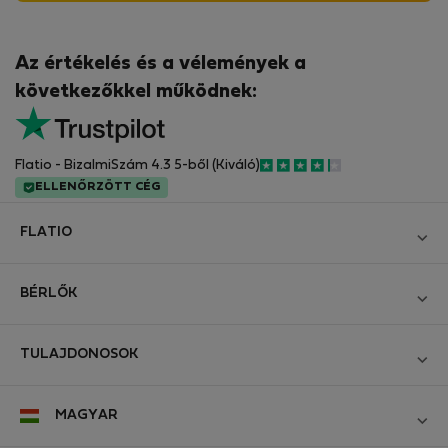
Az értékelés és a vélemények a
következőkkel működnek:
Flatio - BizalmiSzám 4.3 5-ből (Kiváló)
ELLENŐRZÖTT CÉG
FLATIO
Blog
BÉRLŐK
Legyen Partnerünk
Bejelentkezés
Csatlakozzon a Digitális Nomád Tesztelő Klubhoz
TULAJDONOSOK
Hozza létre a fiókomat
Kapcsolat és Impresszum
Bejelentkezés
Cégeknek
MAGYAR
Üzleti feltételek
Hirdesse meg ingatlanát