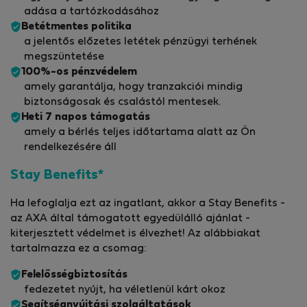
adása a tartózkodásához
Betétmentes politika
a jelentős előzetes letétek pénzügyi terhének
megszüntetése
100%-os pénzvédelem
amely garantálja, hogy tranzakciói mindig
biztonságosak és csalástól mentesek.
Heti 7 napos támogatás
amely a bérlés teljes időtartama alatt az Ön
rendelkezésére áll
Stay Benefits*
Ha lefoglalja ezt az ingatlant, akkor a Stay Benefits -
az AXA által támogatott egyedülálló ajánlat -
kiterjesztett védelmet is élvezhet! Az alábbiakat
tartalmazza ez a csomag:
Felelősségbiztosítás
fedezetet nyújt, ha véletlenül kárt okoz
Segítségnyújtási szolgáltatások