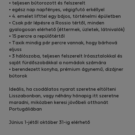
• teljesen bútorozott és felszerelt
• egész nap napfényes, végigfutó erkéllyel
•⁠ ⁠4. emelet lifttel egy bájos, történelmi épületben
•⁠ ⁠Csak pár lépésre a Rossio tértől, minden
gyalogosan elérhető (éttermek, üzletek, látnivalók)
•⁠ ⁠15 percre a repülőtértől
•⁠ ⁠Taxik mindig pár percre vannak, hogy bárhová
eljuss
• 3 hálószoba, teljesen felszerelt íróasztalokkal és
saját fürdőszobákkal a nomádok számára
• berendezett konyha, prémium ágynemű, dizájner
bútorok
Ideális, ha csodálatos nyarat szeretne eltölteni
Lisszabonban, vagy néhány hónapig itt szeretne
maradni, miközben keresi jövőbeli otthonát
Portugáliában
Június 1-jétől október 31-ig elérhető