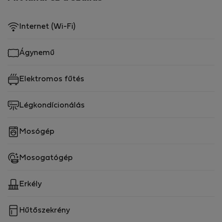
Internet (Wi-Fi)
Ágynemű
Elektromos fűtés
Légkondícionálás
Mosógép
Mosogatógép
Erkély
Hűtőszekrény