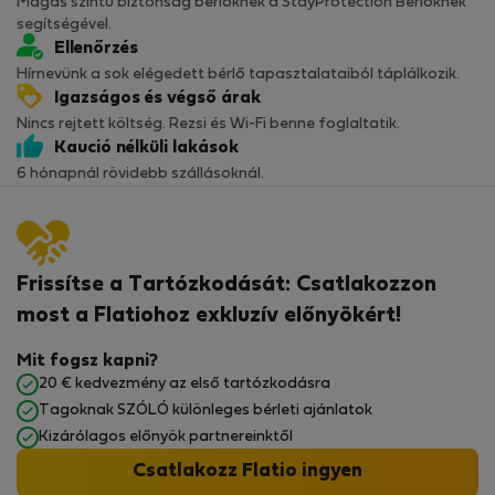
Magas szintű biztonság bérlőknek a StayProtection Bérlőknek
segítségével.
Ellenőrzés
Hírnevünk a sok elégedett bérlő tapasztalataiból táplálkozik.
Igazságos és végső árak
Nincs rejtett költség. Rezsi és Wi-Fi benne foglaltatik.
Kaució nélküli lakások
6 hónapnál rövidebb szállásoknál.
Frissítse a Tartózkodását: Csatlakozzon
most a Flatiohoz exkluzív előnyökért!
Mit fogsz kapni?
20 € kedvezmény az első tartózkodásra
Tagoknak SZÓLÓ különleges bérleti ajánlatok
Kizárólagos előnyök partnereinktől
Csatlakozz Flatio ingyen