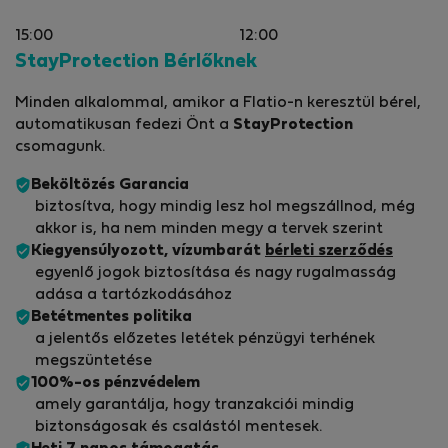
15:00
12:00
StayProtection Bérlőknek
Minden alkalommal, amikor a Flatio-n keresztül bérel,
automatikusan fedezi Önt a
StayProtection
csomagunk.
Beköltözés Garancia
biztosítva, hogy mindig lesz hol megszállnod, még
akkor is, ha nem minden megy a tervek szerint
Kiegyensúlyozott, vízumbarát
bérleti szerződés
egyenlő jogok biztosítása és nagy rugalmasság
adása a tartózkodásához
Betétmentes politika
a jelentős előzetes letétek pénzügyi terhének
megszüntetése
100%-os pénzvédelem
amely garantálja, hogy tranzakciói mindig
biztonságosak és csalástól mentesek.