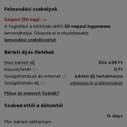
Felmondási szabályok
Szigorú (30 nap)
A foglalást a költözés előtt
30 nappal ingyenesen
lemondhatja. Olvassa el a részletesebb
lemondási szabályzatot
.
Bérletí díj és illetékek
Havi bérleti dÍj
304 498
Ft
Kaució/letét
0
Ft
Szolgáltatások és internet
bérleti díj tartalmazza
Szolgáltatási díj
válassza ki a dátumokat
Mikor és mennyit fizetek?
Szabad ettől a dátumtól
14 days
Min. bérleti időtartam