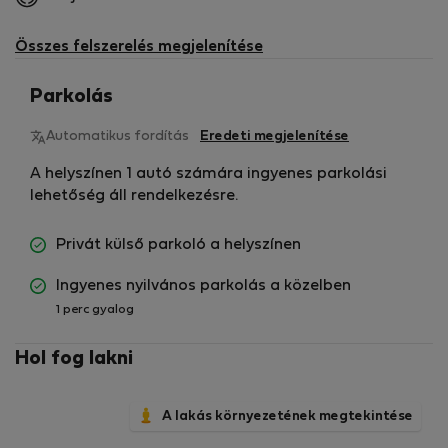
Összes felszerelés megjelenítése
Parkolás
Automatikus fordítás
Eredeti megjelenítése
A helyszínen 1 autó számára ingyenes parkolási
lehetőség áll rendelkezésre.
Privát külső parkoló a helyszínen
Ingyenes nyilvános parkolás a közelben
1 perc gyalog
Hol fog lakni
A lakás környezetének megtekintése