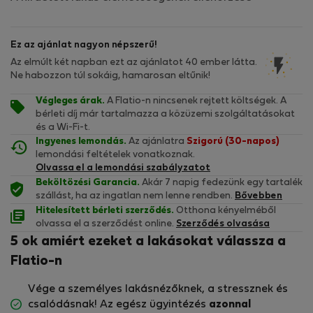
Ez az ajánlat nagyon népszerű!
Az elmúlt két napban ezt az ajánlatot 40 ember látta.
Ne habozzon túl sokáig, hamarosan eltűnik!
Végleges árak.
A Flatio-n nincsenek rejtett költségek. A
bérleti díj már tartalmazza a közüzemi szolgáltatásokat
és a Wi-Fi-t.
Ingyenes lemondás.
Az ajánlatra
Szigorú (30-napos)
lemondási feltételek vonatkoznak.
Olvassa el a lemondási szabályzatot
Beköltözési Garancia.
Akár 7 napig fedezünk egy tartalék
szállást, ha az ingatlan nem lenne rendben.
Bővebben
Hitelesített bérleti szerződés.
Otthona kényelméből
olvassa el a szerződést online.
Szerződés olvasása
5 ok amiért ezeket a lakásokat válassza a
Flatio-n
Vége a személyes lakásnézőknek, a stressznek és
csalódásnak! Az egész ügyintézés
azonnal