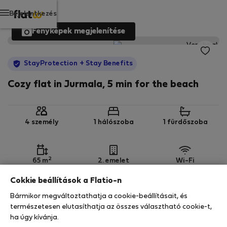
Bejelentkezés
Fényképek megjelenítése
StayProtection
+ Stay Benefits
Cozy flat in Jurmala, 5 min for the beach
4 személy
1 hálószoba
1 fürdőszoba
2
65 m
2. emelet
Wi-Fi
Cokkie beállítások a Flatio-n
StayProtection
Stay Benefits
Bármikor megváltoztathatja a cookie-beállításait, és
Az Ön tartózkodását ebben az ingatlanban a
természetesen elutasíthatja az összes választható cookie-t,
StayProtection
csomagunk fedezi,
amely
ha úgy kívánja.
tartalmazza a Stay Benefits csomagot
!
Bővebben