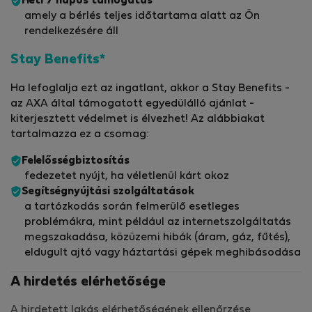
Heti 7 napos támogatás
amely a bérlés teljes időtartama alatt az Ön
rendelkezésére áll
Stay Benefits*
Ha lefoglalja ezt az ingatlant, akkor a Stay Benefits -
az AXA által támogatott egyedülálló ajánlat -
kiterjesztett védelmet is élvezhet! Az alábbiakat
tartalmazza ez a csomag:
Felelősségbiztosítás
fedezetet nyújt, ha véletlenül kárt okoz
Segítségnyújtási szolgáltatások
a tartózkodás során felmerülő esetleges
problémákra, mint például az internetszolgáltatás
megszakadása, közüzemi hibák (áram, gáz, fűtés),
eldugult ajtó vagy háztartási gépek meghibásodása
A hirdetés elérhetősége
A hirdetett lakás elérhetőségének ellenőrzése