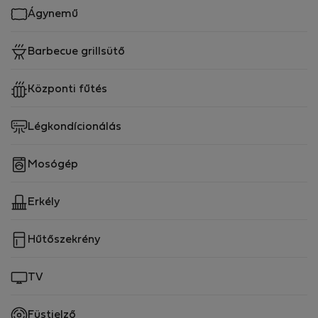
Ágynemű
Barbecue grillsütő
Központi fűtés
Légkondícionálás
Mosógép
Erkély
Hűtőszekrény
TV
Füstjelző