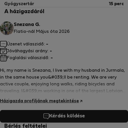
Gyógyszertár
15 perc
A házigazdáról
Snezana G.
Flatio-nál Május óta 2026
Üzenet válaszidő:
-
Jóváhagyási arány:
-
Foglalási válaszidő:
-
Hi, my name is Snezana, I live with my husband in Jurmala,
in the same house you&#039;ll be renting. We are very
active couple, enjoying long walks, riding bicycles and
traveling. I&#039;m working in one of the largest Latvian
cosmetics brand , which is a great idea for a souvenir if you
Házigazda profiljának megtekintése
thinking what to bring from Latvia!
Kérdés küldése
Bérlés feltételei