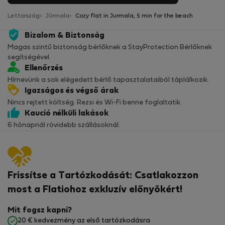
Lettország
Jūrmala
Cozy flat in Jurmala, 5 min for the beach
Bizalom & Biztonság
Magas szintű biztonság bérlőknek a StayProtection Bérlőknek
segítségével.
Ellenőrzés
Hírnevünk a sok elégedett bérlő tapasztalataiból táplálkozik.
Igazságos és végső árak
Nincs rejtett költség. Rezsi és Wi-Fi benne foglaltatik.
Kaució nélküli lakások
6 hónapnál rövidebb szállásoknál.
Frissítse a Tartózkodását: Csatlakozzon
most a Flatiohoz exkluzív előnyökért!
Mit fogsz kapni?
20 € kedvezmény az első tartózkodásra