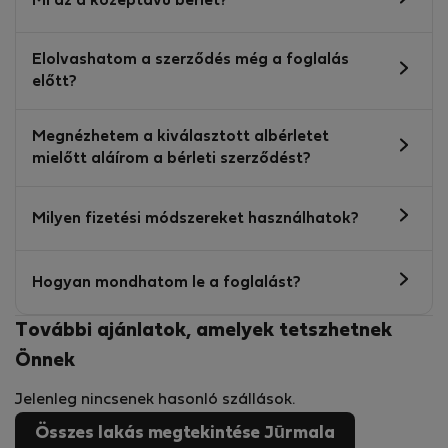
Mi az a középtávú bérlet?
Elolvashatom a szerződés még a foglalás
előtt?
Megnézhetem a kiválasztott albérletet
mielőtt aláírom a bérleti szerződést?
Milyen fizetési módszereket használhatok?
Hogyan mondhatom le a foglalást?
További ajánlatok, amelyek tetszhetnek
Önnek
Jelenleg nincsenek hasonló szállások.
Összes lakás megtekintése Jūrmala