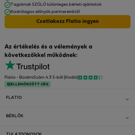
Tagoknak SZÓLÓ különleges bérleti ajánlatok
Kizárólagos előnyök partnereinktől
Csatlakozz Flatio ingyen
Az értékelés és a vélemények a
következőkkel működnek:
Flatio - BizalmiSzám 4.3 5-ből (Kiváló)
ELLENŐRZÖTT CÉG
FLATIO
Blog
BÉRLŐK
Legyen Partnerünk
Bejelentkezés
Csatlakozzon a Digitális Nomád Tesztelő Klubhoz
TULAJDONOSOK