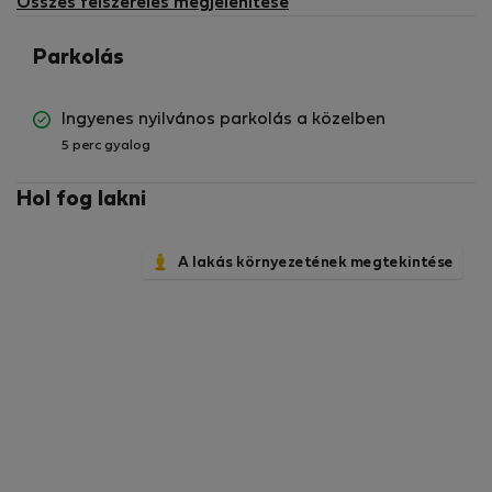
Összes felszerelés megjelenítése
⏩ Helyi szupermarketek, kávézók és ételek elvitelére
szakosodott helyek
Parkolás
⏩ Leeds vasútállomás, közvetlen brit vasúti
összeköttetésekkel
Ingyenes nyilvános parkolás a közelben
⏩ Kiváló tömegközlekedés és közúti összeköttetések
5 perc gyalog
Leeds egész területén
⏩ Üzleti parkok, vállalati irodák és helyi látnivalók
Hol fog lakni
Tökéletes azoknak a vendégeknek, akik könnyű
hozzáférést keresnek a városhoz, miközben kényelmes
A lakás környezetének megtekintése
és praktikus tartózkodást élveznek.
✨ Miért szeretik a vendégek ezt a stúdiót?
➡️ Modern, saját fürdőszobás stúdió konyhasarokkal
➡️ Minden tartózkodás előtt szakszerűen takarítják és
karbantartják
➡️ Kényelmes önálló bejelentkezési folyamat
➡️ Kényelmes elrendezés üzleti és szabadidős utazók