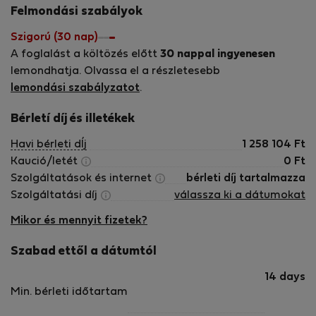
Felmondási szabályok
📋 Házirend
Szigorú (30 nap)
🔴 Tilos a bulizás és rendezvények szervezése
A foglalást a költözés előtt
30 nappal ingyenesen
🔴 Tilos a dohányzás
lemondhatja. Olvassa el a részletesebb
🔴 Háziállatok nem engedélyezettek
lemondási szabályzatot
.
Foglalja le még ma leedsi szállását, és élvezze a
Bérletí díj és illetékek
modern, kényelmes és jó közlekedési kapcsolatokkal
Havi bérleti dÍj
1 258 104
Ft
rendelkező stúdiót, amely ideális üzleti utazásokhoz,
Kaució/letét
0
Ft
tanulmányutakhoz és városi kirándulásokhoz.
Szolgáltatások és internet
bérleti díj tartalmazza
Szolgáltatási díj
válassza ki a dátumokat
Mikor és mennyit fizetek?
Szabad ettől a dátumtól
14 days
Min. bérleti időtartam