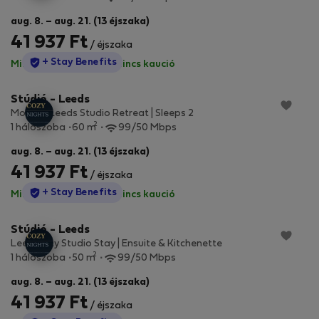
aug. 8. – aug. 21. (13 éjszaka)
41 937 Ft
/ éjszaka
StayProtection
+ Stay Benefits
Minden díj benne van
·
Nincs kaució
Stúdió - Leeds
Modern Leeds Studio Retreat | Sleeps 2
2
1 hálószoba
60 m
99/50 Mbps
aug. 8. – aug. 21. (13 éjszaka)
41 937 Ft
/ éjszaka
StayProtection
+ Stay Benefits
Minden díj benne van
·
Nincs kaució
Stúdió - Leeds
Leeds City Studio Stay | Ensuite & Kitchenette
2
1 hálószoba
50 m
99/50 Mbps
aug. 8. – aug. 21. (13 éjszaka)
41 937 Ft
/ éjszaka