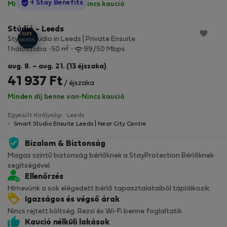
StayProtection
+ Stay Benefits
Minden díj benne van
·
Nincs kaució
Stúdió - Leeds
Stylish Studio in Leeds | Private Ensuite
2
1 hálószoba
50 m
99/50 Mbps
aug. 8. – aug. 21. (13 éjszaka)
41 937 Ft
/ éjszaka
Minden díj benne van
·
Nincs kaució
Egyesült Királyság
Leeds
Smart Studio Ensuite Leeds | Near City Centre
Bizalom & Biztonság
Magas szintű biztonság bérlőknek a StayProtection Bérlőknek
segítségével.
Ellenőrzés
Hírnevünk a sok elégedett bérlő tapasztalataiból táplálkozik.
Igazságos és végső árak
Nincs rejtett költség. Rezsi és Wi-Fi benne foglaltatik.
Kaució nélküli lakások