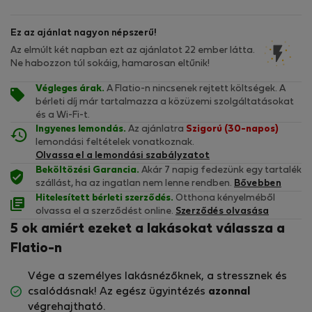
Ez az ajánlat nagyon népszerű!
Az elmúlt két napban ezt az ajánlatot 22 ember látta.
Ne habozzon túl sokáig, hamarosan eltűnik!
Végleges árak.
A Flatio-n nincsenek rejtett költségek. A
bérleti díj már tartalmazza a közüzemi szolgáltatásokat
és a Wi-Fi-t.
Ingyenes lemondás.
Az ajánlatra
Szigorú (30-napos)
lemondási feltételek vonatkoznak.
Olvassa el a lemondási szabályzatot
Beköltözési Garancia.
Akár 7 napig fedezünk egy tartalék
szállást, ha az ingatlan nem lenne rendben.
Bővebben
Hitelesített bérleti szerződés.
Otthona kényelméből
olvassa el a szerződést online.
Szerződés olvasása
5 ok amiért ezeket a lakásokat válassza a
Flatio-n
Vége a személyes lakásnézőknek, a stressznek és
csalódásnak! Az egész ügyintézés
azonnal
végrehajtható.