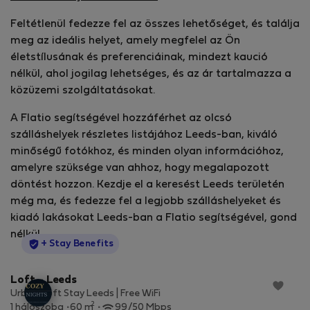
Feltétlenül fedezze fel az összes lehetőséget, és találja
meg az ideális helyet, amely megfelel az Ön
életstílusának és preferenciáinak, mindezt kaució
nélkül, ahol jogilag lehetséges, és az ár tartalmazza a
közüzemi szolgáltatásokat.
A Flatio segítségével hozzáférhet az olcsó
szálláshelyek részletes listájához Leeds-ban, kiváló
minőségű fotókhoz, és minden olyan információhoz,
amelyre szüksége van ahhoz, hogy megalapozott
döntést hozzon. Kezdje el a keresést Leeds területén
még ma, és fedezze fel a legjobb szálláshelyeket és
kiadó lakásokat Leeds-ban a Flatio segítségével, gond
nélkül.
StayProtection
+ Stay Benefits
Loft - Leeds
Urban Loft Stay Leeds | Free WiFi
2
1 hálószoba
60 m
99/50 Mbps