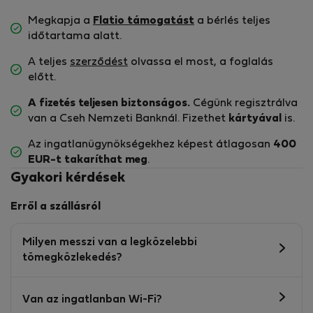
Megkapja a
Flatio támogatást
a bérlés teljes
időtartama alatt.
A teljes
szerződést
olvassa el most, a foglalás
előtt.
A fizetés teljesen biztonságos.
Cégünk regisztrálva
van a Cseh Nemzeti Banknál. Fizethet
kártyával
is.
Az ingatlanügynökségekhez képest átlagosan
400
EUR-t
takaríthat meg
.
Gyakori kérdések
Erről a szállásról
Milyen messzi van a legközelebbi
tömegközlekedés?
Van az ingatlanban Wi-Fi?