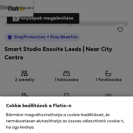
Bejelentkezés
Fényképek megjelenítése
StayProtection
+ Stay Benefits
Smart Studio Ensuite Leeds | Near City
Centre
2 személy
1 hálószoba
1 fürdőszoba
2
60 m
2. emelet
Wi-Fi
Cokkie beállítások a Flatio-n
Bármikor megváltoztathatja a cookie-beállításait, és
StayProtection
Stay Benefits
természetesen elutasíthatja az összes választható cookie-t,
ha úgy kívánja.
Az Ön tartózkodását ebben az ingatlanban a