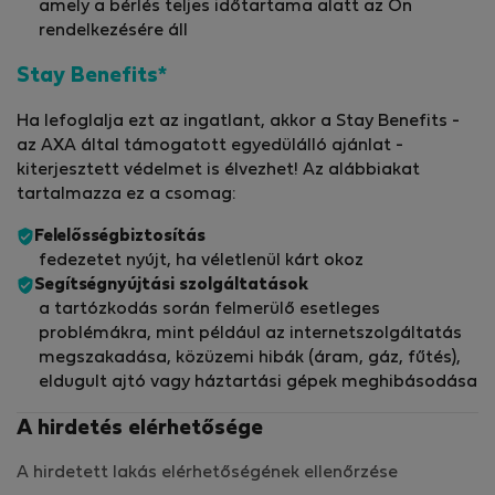
amely a bérlés teljes időtartama alatt az Ön
rendelkezésére áll
Stay Benefits*
Ha lefoglalja ezt az ingatlant, akkor a Stay Benefits -
az AXA által támogatott egyedülálló ajánlat -
kiterjesztett védelmet is élvezhet! Az alábbiakat
tartalmazza ez a csomag:
Felelősségbiztosítás
fedezetet nyújt, ha véletlenül kárt okoz
Segítségnyújtási szolgáltatások
a tartózkodás során felmerülő esetleges
problémákra, mint például az internetszolgáltatás
megszakadása, közüzemi hibák (áram, gáz, fűtés),
eldugult ajtó vagy háztartási gépek meghibásodása
A hirdetés elérhetősége
A hirdetett lakás elérhetőségének ellenőrzése