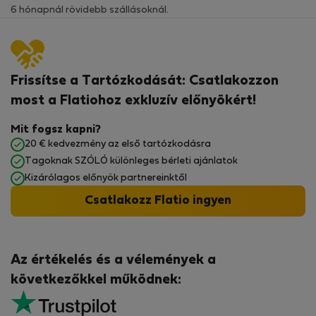
6 hónapnál rövidebb szállásoknál.
Frissítse a Tartózkodását: Csatlakozzon
most a Flatiohoz exkluzív előnyökért!
Mit fogsz kapni?
20 € kedvezmény az első tartózkodásra
Tagoknak SZÓLÓ különleges bérleti ajánlatok
Kizárólagos előnyök partnereinktől
Csatlakozz Flatio ingyen
Az értékelés és a vélemények a
következőkkel működnek: