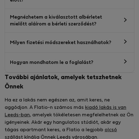
előtt?
Megnézhetem a kiválasztott albérletet
mielőtt aláírom a bérleti szerződést?
Milyen fizetési módszereket használhatok?
Hogyan mondhatom le a foglalást?
További ajánlatok, amelyek tetszhetnek
Önnek
Ha ez a lakás nem egészen az, amit keres, ne
aggódjon. A Flatio-n számos más
kiadó lakás is van
Leeds-ban
, amelyek tökéletesen megfelelhetnek az Ön
igényeinek. Akár egy hangulatos stúdiót, akár egy
tágas apartmant keres, a Flatio a legjobb
olcsó
szállást kínálja Önnek Leeds
városában.