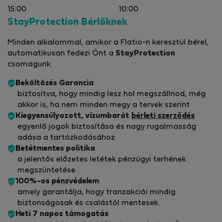
15:00
10:00
StayProtection Bérlőknek
Minden alkalommal, amikor a Flatio-n keresztül bérel,
automatikusan fedezi Önt a
StayProtection
csomagunk.
Beköltözés Garancia
biztosítva, hogy mindig lesz hol megszállnod, még
akkor is, ha nem minden megy a tervek szerint
Kiegyensúlyozott, vízumbarát
bérleti szerződés
egyenlő jogok biztosítása és nagy rugalmasság
adása a tartózkodásához
Betétmentes politika
a jelentős előzetes letétek pénzügyi terhének
megszüntetése
100%-os pénzvédelem
amely garantálja, hogy tranzakciói mindig
biztonságosak és csalástól mentesek.
Heti 7 napos támogatás