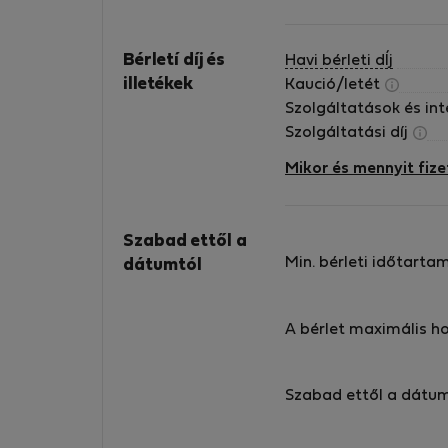
Bérletí díj és
Havi bérleti dÍj
illetékek
Kaució/letét
Szolgáltatások és in
Szolgáltatási díj
Mikor és mennyit fize
Szabad ettől a
Min. bérleti időtarta
dátumtól
A bérlet maximális h
Szabad ettől a dátu