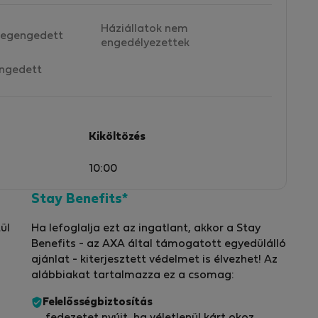
Háziállatok nem
egengedett
engedélyezettek
ngedett
Kiköltözés
10:00
Stay Benefits*
ül
Ha lefoglalja ezt az ingatlant, akkor a Stay
Benefits - az AXA által támogatott egyedülálló
ajánlat - kiterjesztett védelmet is élvezhet! Az
alábbiakat tartalmazza ez a csomag:
Felelősségbiztosítás