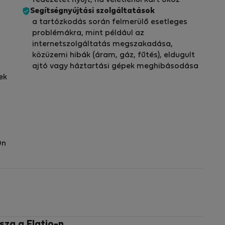
fedezetet nyújt, ha véletlenül kárt okoz
Segítségnyújtási szolgáltatások
a tartózkodás során felmerülő esetleges
problémákra, mint például az
internetszolgáltatás megszakadása,
közüzemi hibák (áram, gáz, fűtés), eldugult
ajtó vagy háztartási gépek meghibásodása
ek
Ön
sza a Flatio-n