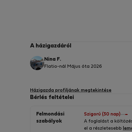
A házigazdáról
Nina F.
Flatio-nál Május óta 2026
Házigazda profiljának megtekintése
Bérlés feltételei
Felmondási
Szigorú (30 nap)
szabályok
A foglalást a költözé
el a részletesebb
lem