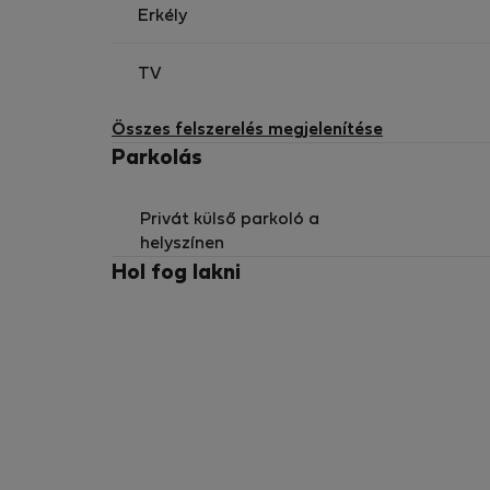
Háziállatok: Háziállatok nem engedélyezettek
Erkély
Heti takarítás nem biztosított.
TV
Érdeklődés: Kérjük, hogy csak komoly és érdek
Összes felszerelés megjelenítése
Ha nyugodt, produktív és kényelmes nyári pihe
Parkolás
velünk a kapcsolatot!
Üdvözlettel
Privát külső parkoló a
helyszínen
Hol fog lakni