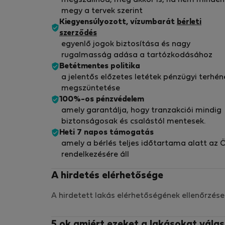
megszállnod, még akkor is, ha nem minden
megy a tervek szerint
Kiegyensúlyozott, vízumbarát
bérleti
szerződés
egyenlő jogok biztosítása és nagy
rugalmasság adása a tartózkodásához
Betétmentes politika
a jelentős előzetes letétek pénzügyi terhén
megszüntetése
100%-os pénzvédelem
amely garantálja, hogy tranzakciói mindig
biztonságosak és csalástól mentesek.
Heti 7 napos támogatás
amely a bérlés teljes időtartama alatt az 
rendelkezésére áll
A hirdetés elérhetősége
A hirdetett lakás elérhetőségének ellenőrzése
5 ok amiért ezeket a lakásokat válas