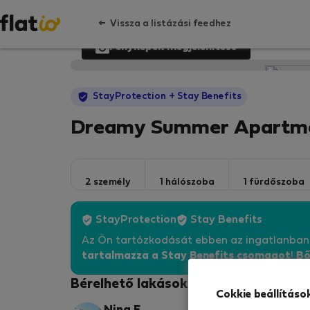
Vissza a listázási feedhez
Fényképek megjelenítése
StayProtection
+ Stay Benefits
Dreamy Summer Apartment
2 személy
1 hálószoba
1 fürdőszoba
StayProtection
Stay Benefits
Az Ön tartózkodását ebben az ingatlanba
tartalmazza a Stay Benefits csomagot
!
Bő
Bérelhető lakások
Cokkie beállításo