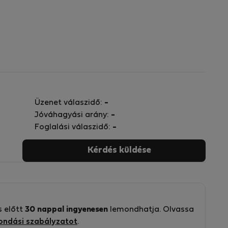
Üzenet válaszidő:
-
Jóváhagyási arány:
-
Foglalási válaszidő:
-
Kérdés küldése
s előtt
30 nappal ingyenesen
lemondhatja. Olvassa
ondási szabályzatot
.