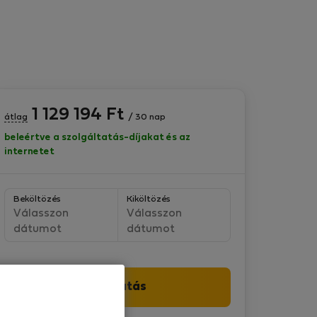
1 129 194
Ft
átlag
/ 30 nap
beleértve a szolgáltatás-díjakat és az
internetet
Beköltözés
Kiköltözés
Válasszon
Válasszon
dátumot
dátumot
Folytatás