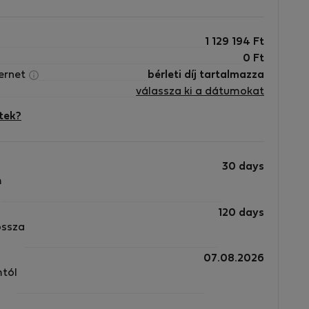
1 129 194
Ft
0
Ft
ternet
bérleti díj tartalmazza
válassza ki a dátumokat
tek?
30 days
m
120 days
ossza
07.08.2026
mtól