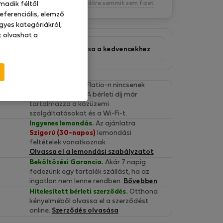
Kötelezettség nélkül, egyelőre semmit sem fizet
madik féltől
eferenciális, elemző
gyes kategóriákról,
at olvashat a
Ajánlat hozzáadása a kedvencekhez
Végleges árak.
A Flatio-n nincsenek
rejtett költségek. A bérleti díj már
tartalmazza a közüzemi
szolgáltatásokat és a Wi-Fi-t.
Ingyenes lemondás.
Az ajánlatra
Szigorú (30-napos)
lemondási
feltételek vonatkoznak.
Olvassa el a lemondási szabályzatot
Beköltözési Garancia.
Akár 7 napig
fedezünk egy tartalék szállást, ha az
ingatlan nem lenne rendben.
Bővebben
Hitelesített bérleti szerződés.
Otthona
kényelméből olvassa el a szerződést
online.
Szerződés olvasása