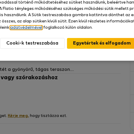
zkodással történő működtetéséhez sütiket használunk, beleértve har
 A Flatio tényleges működéséhez szükséges működési sütik mellett pr
 is használunk. A Sütik testreszabása gombra kattintva dönthet az e
 összes, az alap sütiken kívüli sütit. Ezen kívül részletes információk
ás, amely tökéletesen alkalmas hosszú távú nyári
leink
adatvédelmével
foglalkozó külön oldalon.
elhető). A természet által körülvett lakás teljes
személynek egyaránt ideális. Kiválóan alkalmas
Cooki-k testreszabása
s egy frissítő tengerparti kiruccanásra.
tét a gyönyörű, tágas teraszon.
z vagy szórakozáshoz
rű strand. Ideális kiindulópont kerékpározáshoz is.
get.
Kérje meg,
hogy tisztázza ezt.