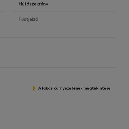
.
Hűtőszekrény
,
Füstjelző
lődő jelentkezők vegyék fel velünk a kapcsolatot.
nem
elérhető
nőhelyet keres a tengerparton, kérjük, vegye fel
A lakás környezetének megtekintése