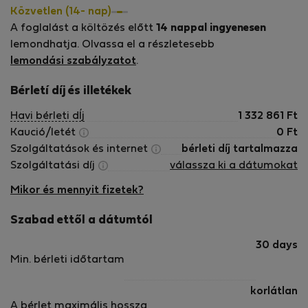
about public ***** Amenities Included】All-inclusive rent
Közvetlen (14- nap)
(Water, Electricity, Management Fee, and High-Speed
A foglalást a költözés előtt
14 nappal ingyenesen
Internet are all covered).Air conditioning and heating for
lemondhatja. Olvassa el a részletesebb
year-round comfort. 【House Rules &amp; Booking
lemondási szabályzatot
.
Terms】Minimum Stay: 30 nights (Strictly compliant with
Taiwan&#039;s mid-term rental regulations).Legal
Bérletí díj és illetékek
Contract: A standard mid-term residential lease
Havi bérleti dÍj
1 332 861
Ft
agreement (English/Bilingual) will be provided and signed
Kaució/letét
0
Ft
digitally upon booking ***** smoking and no parties
Szolgáltatások és internet
bérleti díj tartalmazza
allowed inside the property to respect our ***** free to
Szolgáltatási díj
válassza ki a dátumokat
send an inquiry with your preferred dates and a brief
introduction about yourself. We look forward to hosting
Mikor és mennyit fizetek?
you in Taiwan
Szabad ettől a dátumtól
30 days
Min. bérleti időtartam
korlátlan
A bérlet maximális hossza