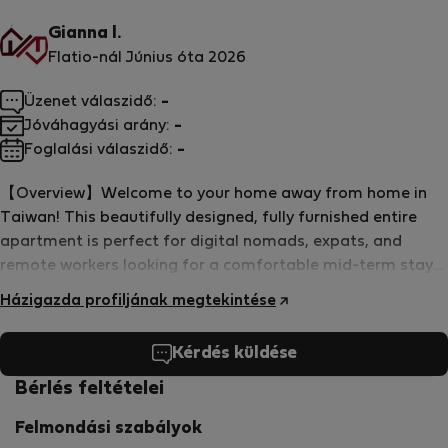
Gianna l.
Flatio-nál Június óta 2026
Üzenet válaszidő:
-
Jóváhagyási arány:
-
Foglalási válaszidő:
-
【Overview】Welcome to your home away from home in
Taiwan! This beautifully designed, fully furnished entire
apartment is perfect for digital nomads, expats, and
remote workers looking for a comfortable mid-term stay
(30+ days). Enjoy 100% privacy, comfort, and hassle-free
Házigazda profiljának megtekintése
living with our all-inclusive rental. Fully Equipped Kitchen:
Prepare your own meals with ease! Includes an [induction
Kérdés küldése
cooker/gas stove], refrigerator, microwave, kettle, and all
essential cookware and ***** Bathroom &amp; Laundry:
Bérlés feltételei
Enjoy a clean bathroom with hot water. A private in-unit
Felmondási szabályok
washing machine is provided, so you never have to worry