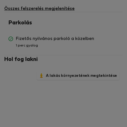
Összes felszerelés megjelenítése
Parkolás
Fizetős nyilvános parkoló a közelben
1 perc gyalog
Hol fog lakni
A lakás környezetének megtekintése