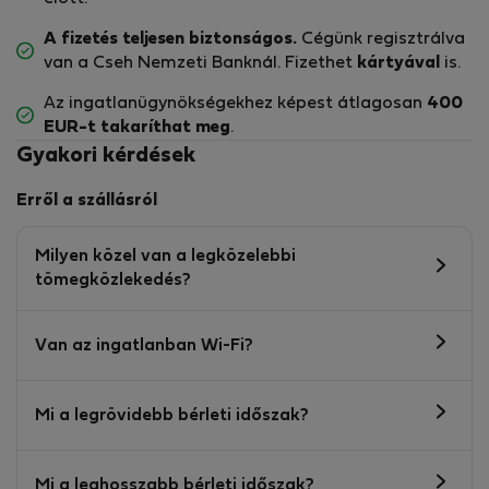
A fizetés teljesen biztonságos.
Cégünk regisztrálva
van a Cseh Nemzeti Banknál. Fizethet
kártyával
is.
Az ingatlanügynökségekhez képest átlagosan
400
EUR-t
takaríthat meg
.
Gyakori kérdések
Erről a szállásról
Milyen közel van a legközelebbi
tömegközlekedés?
Van az ingatlanban Wi-Fi?
Mi a legrövidebb bérleti időszak?
Mi a leghosszabb bérleti időszak?