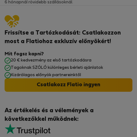
6 hónapnál rövidebb szállásoknál.
Frissítse a Tartózkodását: Csatlakozzon
most a Flatiohoz exkluzív előnyökért!
Mit fogsz kapni?
20 € kedvezmény az első tartózkodásra
Tagoknak SZÓLÓ különleges bérleti ajánlatok
Kizárólagos előnyök partnereinktől
Csatlakozz Flatio ingyen
Az értékelés és a vélemények a
következőkkel működnek: