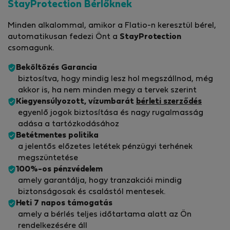
StayProtection Bérlőknek
Minden alkalommal, amikor a Flatio-n keresztül bérel,
automatikusan fedezi Önt a
StayProtection
csomagunk.
Beköltözés Garancia
biztosítva, hogy mindig lesz hol megszállnod, még
akkor is, ha nem minden megy a tervek szerint
Kiegyensúlyozott, vízumbarát
bérleti szerződés
egyenlő jogok biztosítása és nagy rugalmasság
adása a tartózkodásához
Betétmentes politika
a jelentős előzetes letétek pénzügyi terhének
megszüntetése
100%-os pénzvédelem
amely garantálja, hogy tranzakciói mindig
biztonságosak és csalástól mentesek.
Heti 7 napos támogatás
amely a bérlés teljes időtartama alatt az Ön
rendelkezésére áll