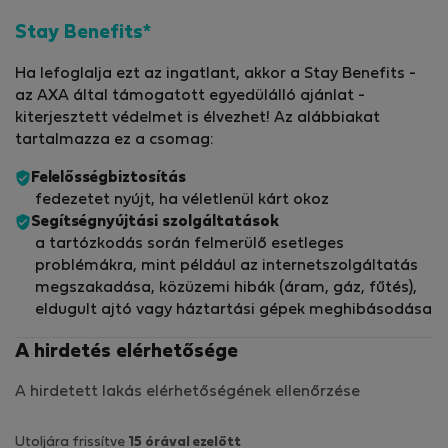
Stay Benefits*
Ha lefoglalja ezt az ingatlant, akkor a Stay Benefits -
az AXA által támogatott egyedülálló ajánlat -
kiterjesztett védelmet is élvezhet! Az alábbiakat
tartalmazza ez a csomag:
Felelősségbiztosítás
fedezetet nyújt, ha véletlenül kárt okoz
Segítségnyújtási szolgáltatások
a tartózkodás során felmerülő esetleges
problémákra, mint például az internetszolgáltatás
megszakadása, közüzemi hibák (áram, gáz, fűtés),
eldugult ajtó vagy háztartási gépek meghibásodása
A hirdetés elérhetősége
A hirdetett lakás elérhetőségének ellenőrzése
Utoljára frissítve
15 órával ezelőtt