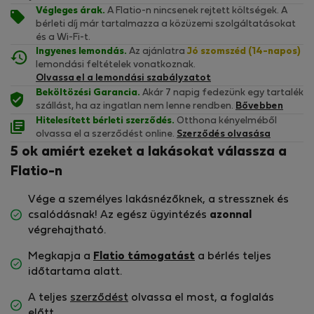
Végleges árak.
A Flatio-n nincsenek rejtett költségek. A
bérleti díj már tartalmazza a közüzemi szolgáltatásokat
és a Wi-Fi-t.
Ingyenes lemondás.
Az ajánlatra
Jó szomszéd (14-napos)
lemondási feltételek vonatkoznak.
Olvassa el a lemondási szabályzatot
Beköltözési Garancia.
Akár 7 napig fedezünk egy tartalék
szállást, ha az ingatlan nem lenne rendben.
Bővebben
Hitelesített bérleti szerződés.
Otthona kényelméből
olvassa el a szerződést online.
Szerződés olvasása
5 ok amiért ezeket a lakásokat válassza a
Flatio-n
Vége a személyes lakásnézőknek, a stressznek és
csalódásnak! Az egész ügyintézés
azonnal
végrehajtható.
Megkapja a
Flatio támogatást
a bérlés teljes
időtartama alatt.
A teljes
szerződést
olvassa el most, a foglalás
előtt.