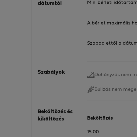
Min. bérleti időtarta
dátumtól
A bérlet maximális h
Szabad ettől a dátu
Szabályok
Dohányzás nem m
Bulizás nem mege
Beköltözés és
Beköltözés
kiköltözés
15:00