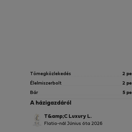
Tömegközlekedés
2 pe
Élelmiszerbolt
2 pe
Bár
5 pe
A házigazdáról
T&amp;C Luxury L.
Flatio-nál Június óta 2026