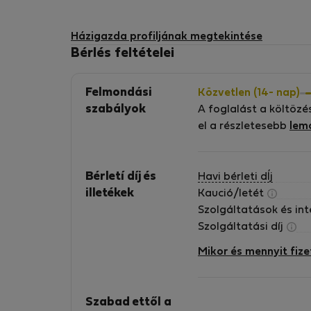
Házigazda profiljának megtekintése
Bérlés feltételei
Felmondási
Közvetlen (14- nap)
szabályok
A foglalást a költözé
el a részletesebb
lem
Bérletí díj és
Havi bérleti dÍj
illetékek
Kaució/letét
Szolgáltatások és in
Szolgáltatási díj
Mikor és mennyit fize
Szabad ettől a