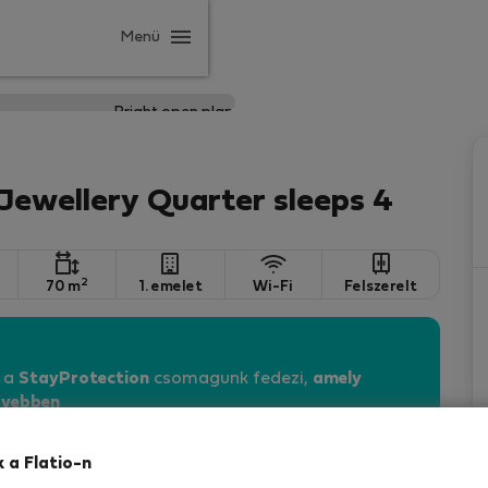
Menü
Jewellery Quarter sleeps 4
2
70 m
1. emelet
Wi-Fi
Felszerelt
n a
StayProtection
csomagunk fedezi,
amely
vebben
k a Flatio-n