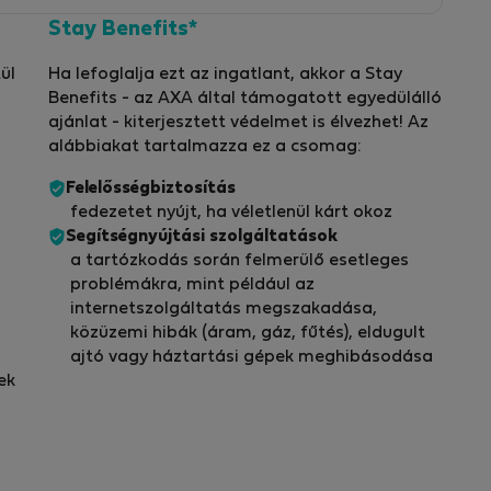
Stay Benefits*
ül
Ha lefoglalja ezt az ingatlant, akkor a Stay
Benefits - az AXA által támogatott egyedülálló
ajánlat - kiterjesztett védelmet is élvezhet! Az
alábbiakat tartalmazza ez a csomag:
Felelősségbiztosítás
fedezetet nyújt, ha véletlenül kárt okoz
Segítségnyújtási szolgáltatások
a tartózkodás során felmerülő esetleges
problémákra, mint például az
internetszolgáltatás megszakadása,
közüzemi hibák (áram, gáz, fűtés), eldugult
ajtó vagy háztartási gépek meghibásodása
ek