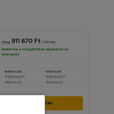
911 670
Ft
átlag
/ 30 nap
beleértve a szolgáltatás-díjakat és az
internetet
Beköltözés
Kiköltözés
Válasszon
Válasszon
dátumot
dátumot
Folytatás