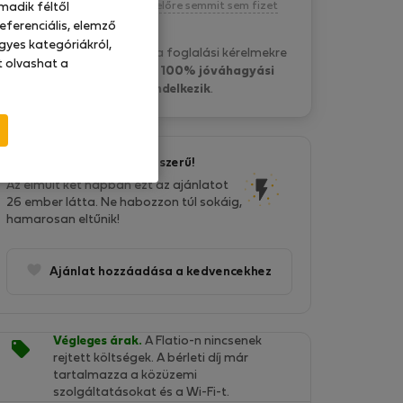
Kötelezettség nélkül, egyelőre semmit sem fizet
madik féltől
eferenciális, elemző
gyes kategóriákról,
T&C Luxury L. általában a foglalási kérelmekre
at olvashat a
5 óra belül válaszol
és
100% jóváhagyási
aránnyal rendelkezik
.
Ez az ajánlat nagyon népszerű!
Az elmúlt két napban ezt az ajánlatot
26 ember látta. Ne habozzon túl sokáig,
hamarosan eltűnik!
Ajánlat hozzáadása a kedvencekhez
Végleges árak.
A Flatio-n nincsenek
rejtett költségek. A bérleti díj már
tartalmazza a közüzemi
szolgáltatásokat és a Wi-Fi-t.