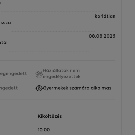
m
korlátlan
ossza
08.08.2026
mtól
Háziállatok nem
egengedett
engedélyezettek
ngedett
Gyermekek számára alkalmas
Kiköltözés
10:00