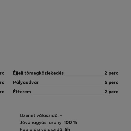
rc
Éjjeli tömegközlekedés
2 perc
rc
Pályaudvar
5 perc
rc
Étterem
2 perc
Üzenet válaszidő:
-
Jóváhagyási arány:
100 %
Foglalási válaszidő:
5h