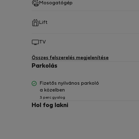
Mosogatógép
Lift
TV
Összes felszerelés megjelenítése
Parkolás
Fizetős nyilvános parkoló
a közelben
3 perc gyalog
Hol fog lakni