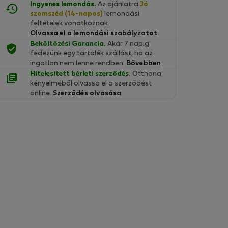
Ingyenes lemondás.
Az ajánlatra
Jó
szomszéd (14-napos)
lemondási
feltételek vonatkoznak.
Olvassa el a lemondási szabályzatot
Beköltözési Garancia.
Akár 7 napig
fedezünk egy tartalék szállást, ha az
ingatlan nem lenne rendben.
Bővebben
Hitelesített bérleti szerződés.
Otthona
kényelméből olvassa el a szerződést
online.
Szerződés olvasása