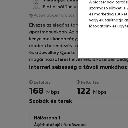
T&amp;C Luxury L.
A piactér havi tartó
Flatio-nál Június óta 2026
származó sütiket is.
és marketing sütiket
Automatikus fordítás
Eredeti megjelenítése
vagy elutasíthatja az
Élvezze az elegáns tartózkodást a birmingham
látogatóink és ügyfe
apartmanunkban. Az apartmanban 1 franciaág
kényelmes kanapéágy, 2 modern fürdőszoba, eg
modern berendezés található. A villamosmegál
és a Jewellery Quarter pedig gyalogosan is k
magánhozzáférést élveznek, a közelben pedig 
Internet sebesség a távoli munkáho
Letöltés
Feltöltés
168
122
Mbps
Mbps
Szobák és terek
Hálószoba 1
Átjárható
Saját fürdőszoba