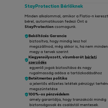
StayProtection Bérlőknek
Minden alkalommal, amikor a Flatio-n kereszt
bérel, automatikusan fedezi Önt a
StayProtection
csomagunk.
Beköltözés Garancia
biztosítva, hogy mindig lesz hol
megszállnod, még akkor is, ha nem minden
megy a tervek szerint
Kiegyensúlyozott, vízumbarát
bérleti
szerződés
egyenlő jogok biztosítása és nagy
rugalmasság adása a tartózkodásához
Betétmentes politika
a jelentős előzetes letétek pénzügyi terhén
megszüntetése
100%-os pénzvédelem
amely garantálja, hogy tranzakciói mindig
biztonságosak és csalástól mentesek.