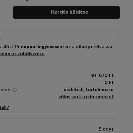
Kérdés küldése
s előtt
14 nappal ingyenesen
lemondhatja. Olvassa
ondási szabályzatot
.
911 670
Ft
0
Ft
ternet
bérleti díj tartalmazza
válassza ki a dátumokat
tek?
5 days