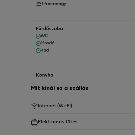
1 franciaágy
Fürdőszoba
WC
Mosdó
Kád
Konyha
Mit kínál ez a szállás
Internet (Wi-Fi)
Elektromos fűtés