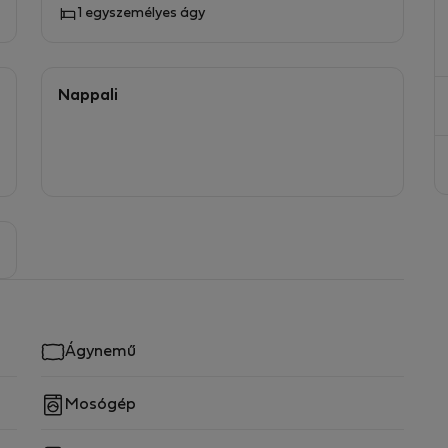
1 egyszemélyes ágy
Nappali
Ágynemű
Mosógép