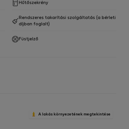
Hűtőszekrény
Rendszeres takarítási szolgáltatás (a bérleti
díjban foglalt)
Füstjelző
A lakás környezetének megtekintése