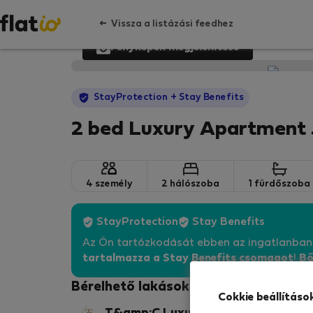
Vissza a listázási feedhez
Fényképek megjelenítése
StayProtection
+ Stay Benefits
2 bed Luxury Apartment 
4 személy
2 hálószoba
1 fürdőszoba
StayProtection
Stay Benefits
Az Ön tartózkodását ebben az ingatlanba
tartalmazza a Stay Benefits csomagot
!
Bő
Bérelhető lakások - Birmingham
Cokkie beállításo