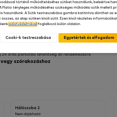
zkodással történő működtetéséhez sütiket használunk, beleértve har
 A Flatio tényleges működéséhez szükséges működési sütik mellett pr
 is használunk. A Sütik testreszabása gombra kattintva dönthet az e
 összes, az alap sütiken kívüli sütit. Ezen kívül részletes információk
i belvárosban található, nemrég felújított
leink
adatvédelmével
foglalkozó külön oldalon.
yas hálószoba, 1 egyszemélyes hálószoba, 1
y teljesen felszerelt konyha, gyors WiFi, okos TV és
Cooki-k testreszabása
lótól mindössze 5 perc sétára található, a belváros
önnyen megközelíthető. A vendégek teljes körű
24 órás parkolási lehetőség áll rendelkezésre.
z vagy szórakozáshoz
Hálószoba 2
Nem átjárható