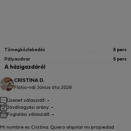
Tömegközlekedés
5 perc
Pályaudvar
5 perc
A házigazdáról
CRISTINA D.
Flatio-nál Június óta 2026
Üzenet válaszidő:
-
Jóváhagyási arány:
-
Foglalási válaszidő:
-
Mi nombre es Cristina. Quiero alquilar mi propiedad