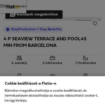
Bejelentkezés
Fényképek megjelenítése
StayProtection
+ Stay Benefits
4 P SEAVIEW TERRACE AND POOL45
MIN FROM BARCELONA
4 személy
2 hálószoba
1 fürdőszoba
3. emelet
Wi-Fi
Felszerelt
Cokkie beállítások a Flatio-n
Bármikor megváltoztathatja a cookie-beállításait, és
StayProtection
Stay Benefits
természetesen elutasíthatja az összes választható cookie-t,
ha úgy kívánja.
Az Ön tartózkodását ebben az ingatlanban a