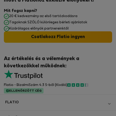
most a Flatiohoz exkluzív előnyökért!
Mit fogsz kapni?
20 € kedvezmény az első tartózkodásra
Tagoknak SZÓLÓ különleges bérleti ajánlatok
Kizárólagos előnyök partnereinktől
Csatlakozz Flatio ingyen
Az értékelés és a vélemények a
következőkkel működnek:
Flatio - BizalmiSzám 4.3 5-ből (Kiváló)
ELLENŐRZÖTT CÉG
FLATIO
Blog