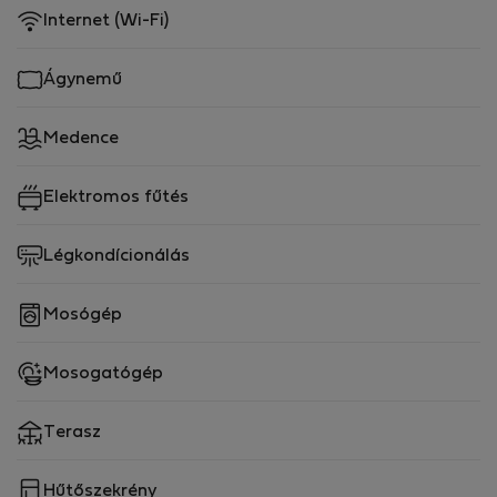
Internet (Wi-Fi)
Ágynemű
Medence
Elektromos fűtés
Légkondícionálás
Mosógép
Mosogatógép
Terasz
Hűtőszekrény