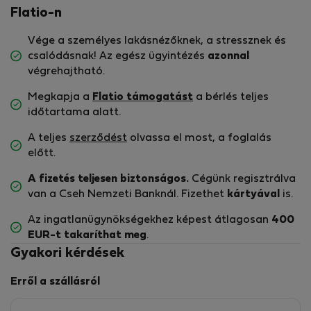
Flatio-n
Vége a személyes lakásnézőknek, a stressznek és
csalódásnak! Az egész ügyintézés
azonnal
végrehajtható.
Megkapja a
Flatio támogatást
a bérlés teljes
időtartama alatt.
A teljes
szerződést
olvassa el most, a foglalás
előtt.
A fizetés teljesen biztonságos.
Cégünk regisztrálva
van a Cseh Nemzeti Banknál. Fizethet
kártyával
is.
Az ingatlanügynökségekhez képest átlagosan
400
EUR-t
takaríthat meg
.
Gyakori kérdések
Erről a szállásról