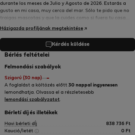
durante los meses de Julio y Agosto de 2026. Estarás a
gusto en mi casa, muy cerca del mar. Sólo te pido que no
traigas mascotas y que la cuides como si fuera tu casa.
Estoy jubilada y me gusta viajar, nadar y pasear con mi
Házigazda profiljának megtekintése
perro.
Kérdés küldése
Bérlés feltételei
Felmondási szabályok
Szigorú (30 nap)
A foglalást a költözés előtt
30 nappal ingyenesen
lemondhatja. Olvassa el a részletesebb
lemondási szabályzatot
.
Bérletí díj és illetékek
Havi bérleti dÍj
838 736
Ft
Kaució/letét
0
Ft