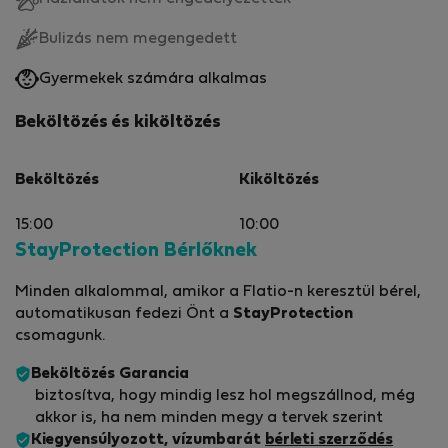
Bulizás nem megengedett
Gyermekek számára alkalmas
Beköltözés és kiköltözés
Beköltözés
Kiköltözés
15:00
10:00
StayProtection Bérlőknek
Minden alkalommal, amikor a Flatio-n keresztül bérel,
automatikusan fedezi Önt a
StayProtection
csomagunk.
Beköltözés Garancia
biztosítva, hogy mindig lesz hol megszállnod, még
akkor is, ha nem minden megy a tervek szerint
Kiegyensúlyozott, vízumbarát
bérleti szerződés