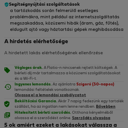
Segítségnyújtási szolgáltatások
a tartózkodás során felmerülő esetleges
problémákra, mint például az internetszolgáltatás
megszakadása, közüzemi hibák (áram, gáz, fűtés),
eldugult ajtó vagy háztartási gépek meghibásodása
A hirdetés elérhetősége
A hirdetett lakás elérhetőségének ellenőrzése
Végleges árak.
A Flatio-n nincsenek rejtett költségek. A
bérleti díj már tartalmazza a közüzemi szolgáltatásokat
és a Wi-Fi-t.
Ingyenes lemondás.
Az ajánlatra
Szigorú (30-napos)
lemondási feltételek vonatkoznak.
Olvassa el a lemondási szabályzatot
Beköltözési Garancia.
Akár 7 napig fedezünk egy tartalék
szállást, ha az ingatlan nem lenne rendben.
Bővebben
Hitelesített bérleti szerződés.
Otthona kényelméből
olvassa el a szerződést online.
Szerződés olvasása
5 ok amiért ezeket a lakásokat válassza a