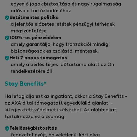
egyenlő jogok biztosítása és nagy rugalmasság
adása a tartózkodásához
Betétmentes politika
a jelentős előzetes letétek pénzügyi terhének
megszüntetése
100%-os pénzvédelem
amely garantálja, hogy tranzakciói mindig
biztonságosak és csalástól mentesek.
Heti 7 napos támogatás
amely a bérlés teljes időtartama alatt az Ön
rendelkezésére áll
Stay Benefits*
Ha lefoglalja ezt az ingatlant, akkor a Stay Benefits -
az AXA által támogatott egyedülálló ajánlat -
kiterjesztett védelmet is élvezhet! Az alábbiakat
tartalmazza ez a csomag:
Felelősségbiztosítás
fedezetet nyújt, ha véletlenül kárt okoz