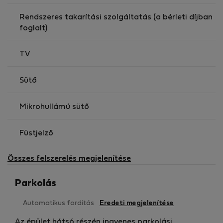
Rendszeres takarítási szolgáltatás (a bérleti díjban
foglalt)
TV
Sütő
Mikrohullámú sütő
Füstjelző
Összes felszerelés megjelenítése
Parkolás
Automatikus fordítás
Eredeti megjelenítése
Az épület hátsó részén ingyenes parkolási