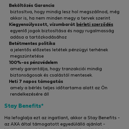
Beköltözés Garancia
biztosítva, hogy mindig lesz hol megszállnod, még
akkor is, ha nem minden megy a tervek szerint
Kiegyensúlyozott, vízumbarát
bérleti szerződés
egyenlő jogok biztosítása és nagy rugalmasság
adása a tartózkodásához
Betétmentes politika
a jelentős előzetes letétek pénzügyi terhének
megszüntetése
100%-os pénzvédelem
amely garantálja, hogy tranzakciói mindig
biztonságosak és csalástól mentesek.
Heti 7 napos támogatás
amely a bérlés teljes időtartama alatt az Ön
rendelkezésére áll
Stay Benefits*
Ha lefoglalja ezt az ingatlant, akkor a Stay Benefits -
az AXA által támogatott egyedülálló ajánlat -