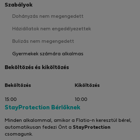
Szabályok
Dohányzás nem megengedett
Háziállatok nem engedélyezettek
Bulizás nem megengedett
Gyermekek számára alkalmas
Beköltözés és kiköltözés
Beköltözés
Kiköltözés
15:00
10:00
StayProtection Bérlőknek
Minden alkalommal, amikor a Flatio-n keresztül bérel,
automatikusan fedezi Önt a
StayProtection
csomagunk.