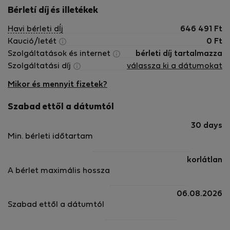
Bérletí díj és illetékek
Havi bérleti dÍj
646 491
Ft
Kaució/letét
0
Ft
Szolgáltatások és internet
bérleti díj tartalmazza
Szolgáltatási díj
válassza ki a dátumokat
Mikor és mennyit fizetek?
Szabad ettől a dátumtól
30 days
Min. bérleti időtartam
korlátlan
A bérlet maximális hossza
06.08.2026
Szabad ettől a dátumtól