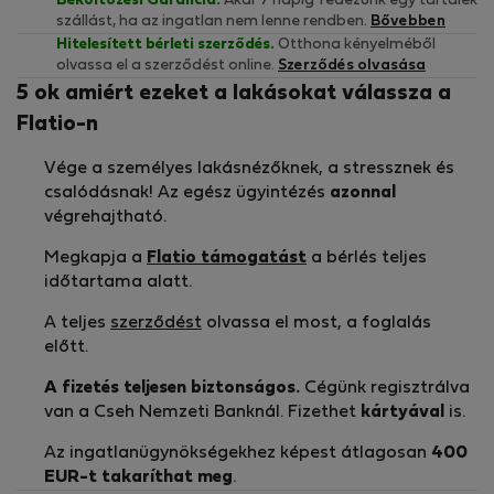
Beköltözési Garancia.
Akár 7 napig fedezünk egy tartalék
szállást, ha az ingatlan nem lenne rendben.
Bővebben
Hitelesített bérleti szerződés.
Otthona kényelméből
olvassa el a szerződést online.
Szerződés olvasása
5 ok amiért ezeket a lakásokat válassza a
Flatio-n
Vége a személyes lakásnézőknek, a stressznek és
csalódásnak! Az egész ügyintézés
azonnal
végrehajtható.
Megkapja a
Flatio támogatást
a bérlés teljes
időtartama alatt.
A teljes
szerződést
olvassa el most, a foglalás
előtt.
A fizetés teljesen biztonságos.
Cégünk regisztrálva
van a Cseh Nemzeti Banknál. Fizethet
kártyával
is.
Az ingatlanügynökségekhez képest átlagosan
400
EUR-t
takaríthat meg
.