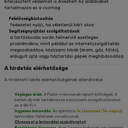
kiterjesztett védelmet is élvezhet! Az alábbiakat
tartalmazza ez a csomag:
Felelősségbiztosítás
fedezetet nyújt, ha véletlenül kárt okoz
Segítségnyújtási szolgáltatások
a tartózkodás során felmerülő esetleges
problémákra, mint például az internetszolgáltatás
megszakadása, közüzemi hibák (áram, gáz, fűtés),
eldugult ajtó vagy háztartási gépek meghibásodása
A hirdetés elérhetősége
A hirdetett lakás elérhetőségének ellenőrzése
Végleges árak.
A Flatio-n nincsenek rejtett költségek. A
bérleti díj már tartalmazza a közüzemi szolgáltatásokat
és a Wi-Fi-t.
Ingyenes lemondás.
Az ajánlatra
Jó szomszéd (14-napos)
lemondási feltételek vonatkoznak.
Olvassa el a lemondási szabályzatot