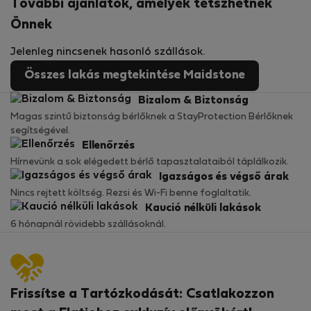
További ajánlatok, amelyek tetszhetnek
Önnek
Jelenleg nincsenek hasonló szállások.
Összes lakás megtekintése Maidstone
Bizalom & Biztonság
Magas szintű biztonság bérlőknek a StayProtection Bérlőknek
segítségével.
Ellenőrzés
Hírnevünk a sok elégedett bérlő tapasztalataiból táplálkozik.
Igazságos és végső árak
Nincs rejtett költség. Rezsi és Wi-Fi benne foglaltatik.
Kaució nélküli lakások
6 hónapnál rövidebb szállásoknál.
Frissítse a Tartózkodását: Csatlakozzon