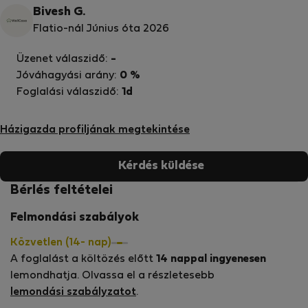
Bivesh G.
Flatio-nál Június óta 2026
Üzenet válaszidő:
-
Jóváhagyási arány:
0 %
Foglalási válaszidő:
1d
Házigazda profiljának megtekintése
Kérdés küldése
Bérlés feltételei
Felmondási szabályok
Közvetlen (14- nap)
A foglalást a költözés előtt
14 nappal ingyenesen
lemondhatja. Olvassa el a részletesebb
lemondási szabályzatot
.