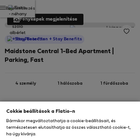
Bejelentkezés
Fényképek megjelenítése
StayProtection
+ Stay Benefits
Maidstone Central 1-Bed Apartment |
Parking, Fast
4 személy
1 hálószoba
1 fürdőszoba
1. emelet
Wi-Fi
Felszerelt
Cokkie beállítások a Flatio-n
Bármikor megváltoztathatja a cookie-beállításait, és
StayProtection
Stay Benefits
természetesen elutasíthatja az összes választható cookie-t,
Az Ön tartózkodását ebben az ingatlanban a
ha úgy kívánja.