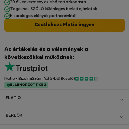
20 € kedvezmény az első tartózkodásra
Tagoknak SZÓLÓ különleges bérleti ajánlatok
Kizárólagos előnyök partnereinktől
Csatlakozz Flatio ingyen
Az értékelés és a vélemények a
következőkkel működnek:
Flatio - BizalmiSzám 4.3 5-ből (Kiváló)
ELLENŐRZÖTT CÉG
FLATIO
Blog
BÉRLŐK
Legyen Partnerünk