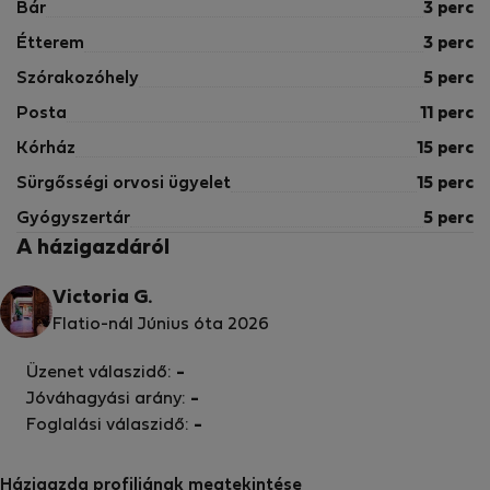
Bár
3 perc
Étterem
3 perc
Szórakozóhely
5 perc
Posta
11 perc
Kórház
15 perc
Sürgősségi orvosi ügyelet
15 perc
Gyógyszertár
5 perc
A házigazdáról
Victoria G.
Flatio-nál Június óta 2026
Üzenet válaszidő:
-
Jóváhagyási arány:
-
Foglalási válaszidő:
-
Házigazda profiljának megtekintése