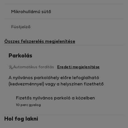
Mikrohullámú sütő
,
Füstjelző
nem
elérhető
Összes felszerelés megjelenítése
Parkolás
Automatikus fordítás
Eredeti megjelenítése
A nyilvános parkolóhely előre lefoglalható
(kedvezménnyel) vagy a helyszínen fizethető
Fizetős nyilvános parkoló a közelben
10 perc gyalog
Hol fog lakni