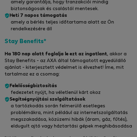
amely garantálja, hogy tranzakciói mindig
biztonságosak és csalástól mentesek.
Heti 7 napos támogatás
amely a bérlés teljes időtartama alatt az Ön
rendelkezésére áll
Stay Benefits*
Ha 180 nap alatt foglalja le ezt az ingatlant
, akkor a
Stay Benefits - az AXA által támogatott egyedülálló
ajánlat - kiterjesztett védelmet is élvezhet! Íme, mit
tartalmaz ez a csomag:
Felelősségbiztosítás
fedezetet nyújt, ha véletlenül kárt okoz
Segítségnyújtási szolgáltatások
a tartózkodás során felmerülő esetleges
problémákra, mint például az internetszolgáltatás
megszakadása, közüzemi hibák (áram, gáz, fűtés),
eldugult ajtó vagy háztartási gépek meghibásodása