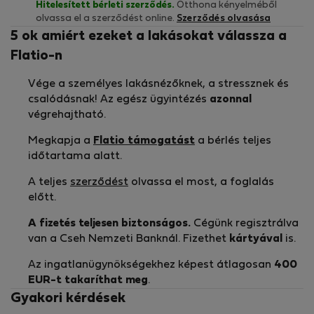
Hitelesített bérleti szerződés.
Otthona kényelméből
olvassa el a szerződést online.
Szerződés olvasása
5 ok amiért ezeket a lakásokat válassza a
Flatio-n
Vége a személyes lakásnézőknek, a stressznek és
csalódásnak! Az egész ügyintézés
azonnal
végrehajtható.
Megkapja a
Flatio támogatást
a bérlés teljes
időtartama alatt.
A teljes
szerződést
olvassa el most, a foglalás
előtt.
A fizetés teljesen biztonságos.
Cégünk regisztrálva
van a Cseh Nemzeti Banknál. Fizethet
kártyával
is.
Az ingatlanügynökségekhez képest átlagosan
400
EUR-t
takaríthat meg
.
Gyakori kérdések