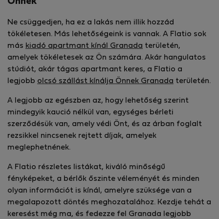
Önnek
Ne csüggedjen, ha ez a lakás nem illik hozzád
tökéletesen. Más lehetőségeink is vannak. A Flatio sok
más
kiadó apartmant kínál Granada
területén,
amelyek tökéletesek az Ön számára. Akár hangulatos
stúdiót, akár tágas apartmant keres, a Flatio a
legjobb
olcsó szállást kínálja Önnek Granada
területén.
A legjobb az egészben az, hogy lehetőség szerint
mindegyik kaució nélkül van, egységes bérleti
szerződésük van, amely védi Önt, és az árban foglalt
rezsikkel nincsenek rejtett díjak, amelyek
meglephetnének.
A Flatio részletes listákat, kiváló minőségű
fényképeket, a bérlők őszinte véleményét és minden
olyan információt is kínál, amelyre szüksége van a
megalapozott döntés meghozatalához. Kezdje tehát a
keresést még ma, és fedezze fel Granada legjobb