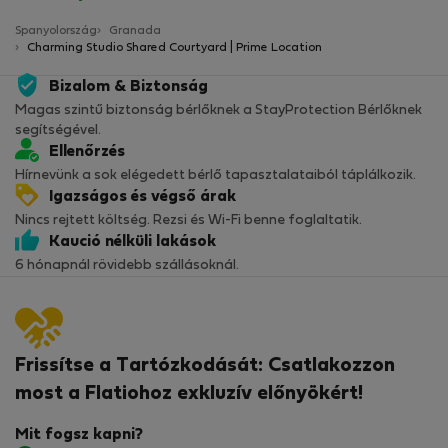
Spanyolország
Granada
Charming Studio Shared Courtyard | Prime Location
Bizalom & Biztonság
Magas szintű biztonság bérlőknek a StayProtection Bérlőknek
segítségével.
Ellenőrzés
Hírnevünk a sok elégedett bérlő tapasztalataiból táplálkozik.
Igazságos és végső árak
Nincs rejtett költség. Rezsi és Wi-Fi benne foglaltatik.
Kaució nélküli lakások
6 hónapnál rövidebb szállásoknál.
Frissítse a Tartózkodását: Csatlakozzon
most a Flatiohoz exkluzív előnyökért!
Mit fogsz kapni?