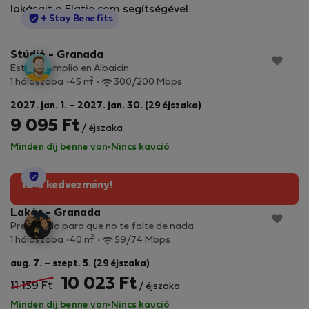
lakásait a Flatio.com segítségével.
StayProtection
+ Stay Benefits
Stúdió - Granada
Estudio amplio en Albaicin
2
1 hálószoba
45 m
300/200 Mbps
2027. jan. 1. – 2027. jan. 30. (29 éjszaka)
9 095 Ft
/ éjszaka
Minden díj benne van
·
Nincs kaució
StayProtection
10% kedvezmény!
Lakás - Granada
Preparado para que no te falte de nada.
2
1 hálószoba
40 m
59/74 Mbps
aug. 7. – szept. 5. (29 éjszaka)
10 023 Ft
11 139 Ft
/ éjszaka
Minden díj benne van
·
Nincs kaució