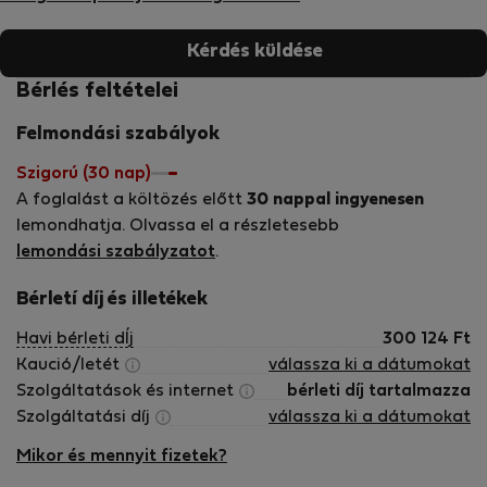
Kérdés küldése
Bérlés feltételei
Felmondási szabályok
Szigorú (30 nap)
A foglalást a költözés előtt
30 nappal ingyenesen
lemondhatja. Olvassa el a részletesebb
lemondási szabályzatot
.
Bérletí díj és illetékek
Havi bérleti dÍj
300 124
Ft
Kaució/letét
válassza ki a dátumokat
Szolgáltatások és internet
bérleti díj tartalmazza
Szolgáltatási díj
válassza ki a dátumokat
Mikor és mennyit fizetek?