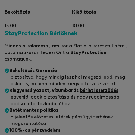
Beköltözés
Kiköltözés
15:00
10:00
StayProtection Bérlőknek
Minden alkalommal, amikor a Flatio-n keresztül bérel,
automatikusan fedezi Önt a
StayProtection
csomagunk.
Beköltözés Garancia
biztosítva, hogy mindig lesz hol megszállnod, még
akkor is, ha nem minden megy a tervek szerint
Kiegyensúlyozott, vízumbarát
bérleti szerződés
egyenlő jogok biztosítása és nagy rugalmasság
adása a tartózkodásához
Betétmentes politika
a jelentős előzetes letétek pénzügyi terhének
megszüntetése
100%-os pénzvédelem