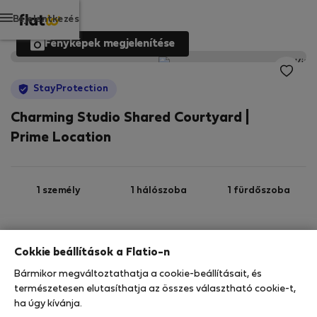
Bejelentkezés
Fényképek megjelenítése
StayProtection
Charming Studio Shared Courtyard |
Prime Location
1 személy
1 hálószoba
1 fürdőszoba
2
28 m
Földszint
Wi-Fi
Cokkie beállítások a Flatio-n
Bármikor megváltoztathatja a cookie-beállításait, és
StayProtection
Stay Benefits
természetesen elutasíthatja az összes választható cookie-t,
ha úgy kívánja.
Az ebben az ingatlanban való tartózkodását a