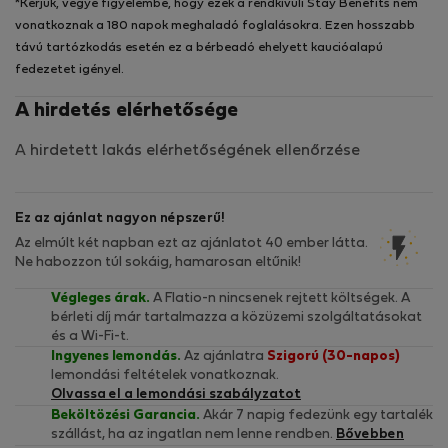
*Kérjük, vegye figyelembe, hogy ezek a rendkívüli Stay Benefits nem
vonatkoznak a 180 napok meghaladó foglalásokra. Ezen hosszabb
távú tartózkodás esetén ez a bérbeadó ehelyett kaucióalapú
fedezetet igényel.
A hirdetés elérhetősége
A hirdetett lakás elérhetőségének ellenőrzése
Ez az ajánlat nagyon népszerű!
Az elmúlt két napban ezt az ajánlatot 40 ember látta.
Ne habozzon túl sokáig, hamarosan eltűnik!
Végleges árak.
A Flatio-n nincsenek rejtett költségek. A
bérleti díj már tartalmazza a közüzemi szolgáltatásokat
és a Wi-Fi-t.
Ingyenes lemondás.
Az ajánlatra
Szigorú (30-napos)
lemondási feltételek vonatkoznak.
Olvassa el a lemondási szabályzatot
Beköltözési Garancia.
Akár 7 napig fedezünk egy tartalék
szállást, ha az ingatlan nem lenne rendben.
Bővebben