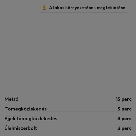
A lakás környezetének megtekintése
Metró
15 perc
Tömegközlekedés
3 perc
Éjjeli tömegközlekedés
3 perc
Élelmiszerbolt
3 perc