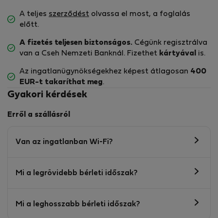
A teljes
szerződést
olvassa el most, a foglalás
előtt.
A fizetés teljesen biztonságos.
Cégünk regisztrálva
van a Cseh Nemzeti Banknál. Fizethet
kártyával
is.
Az ingatlanügynökségekhez képest átlagosan
400
EUR-t
takaríthat meg
.
Gyakori kérdések
Erről a szállásról
Van az ingatlanban Wi-Fi?
Mi a legrövidebb bérleti időszak?
Mi a leghosszabb bérleti időszak?