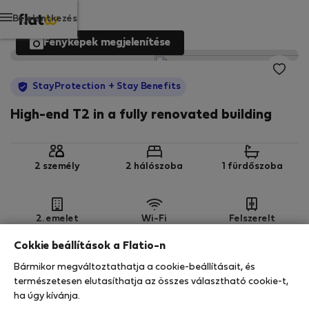
Bejelentkezés
Fényképek megjelenítése
StayProtection
+ Stay Benefits
High-end T2 in a fully renovated building
2 személy
2 hálószoba
1 fürdőszoba
2. emelet
Wi-Fi
Felszerelt
Cokkie beállítások a Flatio-n
StayProtection
Stay Benefits
Bármikor megváltoztathatja a cookie-beállításait, és
Az Ön tartózkodását ebben az ingatlanban a
természetesen elutasíthatja az összes választható cookie-t,
StayProtection
csomagunk fedezi,
amely
ha úgy kívánja.
tartalmazza a Stay Benefits csomagot
!
Bővebben