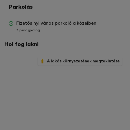
Parkolás
Fizetős nyilvános parkoló a közelben
3 perc gyalog
Hol fog lakni
A lakás környezetének megtekintése