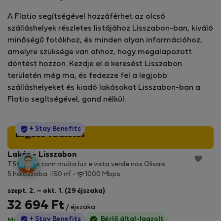
A Flatio segítségével hozzáférhet az olcsó
szálláshelyek részletes listájához Lisszabon-ban, kiváló
minőségű fotókhoz, és minden olyan információhoz,
amelyre szüksége van ahhoz, hogy megalapozott
döntést hozzon. Kezdje el a keresést Lisszabon
területén még ma, és fedezze fel a legjobb
szálláshelyeket és kiadó lakásokat Lisszabon-ban a
Flatio segítségével, gond nélkül.
StayProtection
+ Stay Benefits
Legjobb választás
Lakás - Lisszabon
T5 Duplex com muita luz e vista verde nos Olivais
2
5 hálószoba
150 m
1000 Mbps
szept. 2. – okt. 1. (29 éjszaka)
32 694 Ft
/ éjszaka
StayProtection
+ Stay Benefits
Bérlő által-Igazolt
Minden díj benne van
Nincs kaució