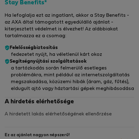
Stay Benefits*
Ha lefoglalja ezt az ingatlant, akkor a Stay Benefits -
az AXA által támogatott egyedülálló ajánlat -
kiterjesztett védelmet is élvezhet! Az alábbiakat
tartalmazza ez a csomag:
Felelősségbiztosítás
fedezetet nyújt, ha véletlenül kárt okoz
Segítségnyújtási szolgáltatások
a tartózkodás során felmerülő esetleges
problémákra, mint például az internetszolgáltatás
megszakadása, közüzemi hibák (áram, gáz, fűtés),
eldugult ajtó vagy háztartási gépek meghibásodása
A hirdetés elérhetősége
A hirdetett lakás elérhetőségének ellenőrzése
Ez az ajánlat nagyon népszerű!