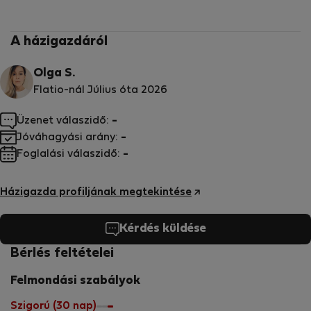
A házigazdáról
Olga S.
Flatio-nál Július óta 2026
Üzenet válaszidő:
-
Jóváhagyási arány:
-
Foglalási válaszidő:
-
Házigazda profiljának megtekintése
Kérdés küldése
Bérlés feltételei
Felmondási szabályok
Szigorú (30 nap)