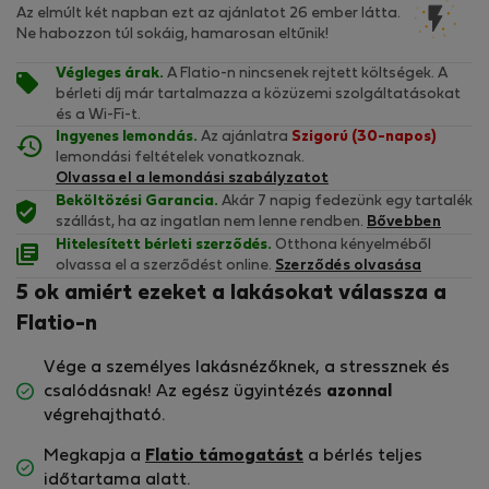
Az elmúlt két napban ezt az ajánlatot 26 ember látta.
Ne habozzon túl sokáig, hamarosan eltűnik!
Végleges árak.
A Flatio-n nincsenek rejtett költségek. A
bérleti díj már tartalmazza a közüzemi szolgáltatásokat
és a Wi-Fi-t.
Ingyenes lemondás.
Az ajánlatra
Szigorú (30-napos)
lemondási feltételek vonatkoznak.
Olvassa el a lemondási szabályzatot
Beköltözési Garancia.
Akár 7 napig fedezünk egy tartalék
szállást, ha az ingatlan nem lenne rendben.
Bővebben
Hitelesített bérleti szerződés.
Otthona kényelméből
olvassa el a szerződést online.
Szerződés olvasása
5 ok amiért ezeket a lakásokat válassza a
Flatio-n
Vége a személyes lakásnézőknek, a stressznek és
csalódásnak! Az egész ügyintézés
azonnal
végrehajtható.
Megkapja a
Flatio támogatást
a bérlés teljes
időtartama alatt.