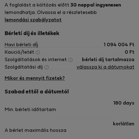
A foglalást a költözés előtt
30 nappal ingyenesen
lemondhatja. Olvassa el a részletesebb
lemondási szabályzatot
.
Bérletí díj és illetékek
Havi bérleti dÍj
1 094 004
Ft
Kaució/letét
0
Ft
Szolgáltatások és internet
bérleti díj tartalmazza
Szolgáltatási díj
válassza ki a dátumokat
Mikor és mennyit fizetek?
Szabad ettől a dátumtól
180 days
Min. bérleti időtartam
korlátlan
A bérlet maximális hossza