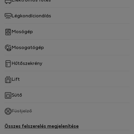
Elektromos fűtés
lakóövezetben, az Assembleia da República és a
Jardim da Estrela közelében.
Légkondícionálás
Mosógép
Mosogatógép
Hűtőszekrény
Lift
Sütő
,
Füstjelző
nem
elérhető
Összes felszerelés megjelenítése