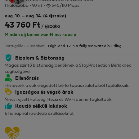
2
1 hálószoba
40 m
540/110 Mbps
aug. 10. – aug. 14. (4 éjszaka)
43 760 Ft
/ éjszaka
Minden díj benne van
·
Nincs kaució
Portugália
Lisszabon
High-end T2 in a fully renovated building
Bizalom & Biztonság
Magas szintű biztonság bérlőknek a StayProtection Bérlőknek
segítségével.
Ellenőrzés
Hírnevünk a sok elégedett bérlő tapasztalataiból táplálkozik.
Igazságos és végső árak
Nincs rejtett költség. Rezsi és Wi-Fi benne foglaltatik.
Kaució nélküli lakások
6 hónapnál rövidebb szállásoknál.