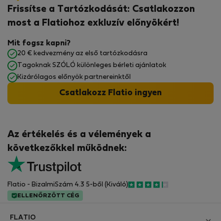
Frissítse a Tartózkodását: Csatlakozzon
most a Flatiohoz exkluzív előnyökért!
Mit fogsz kapni?
20 € kedvezmény az első tartózkodásra
Tagoknak SZÓLÓ különleges bérleti ajánlatok
Kizárólagos előnyök partnereinktől
Csatlakozz Flatio ingyen
Az értékelés és a vélemények a
következőkkel működnek:
Flatio - BizalmiSzám 4.3 5-ből (Kiváló)
ELLENŐRZÖTT CÉG
FLATIO