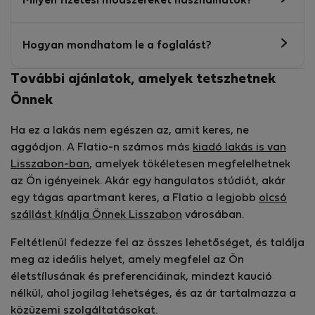
Milyen fizetési módszereket használhatok?
Hogyan mondhatom le a foglalást?
További ajánlatok, amelyek tetszhetnek
Önnek
Ha ez a lakás nem egészen az, amit keres, ne
aggódjon. A Flatio-n számos más
kiadó lakás is van
Lisszabon-ban
, amelyek tökéletesen megfelelhetnek
az Ön igényeinek. Akár egy hangulatos stúdiót, akár
egy tágas apartmant keres, a Flatio a legjobb
olcsó
szállást kínálja Önnek Lisszabon
városában.
Feltétlenül fedezze fel az összes lehetőséget, és találja
meg az ideális helyet, amely megfelel az Ön
életstílusának és preferenciáinak, mindezt kaució
nélkül, ahol jogilag lehetséges, és az ár tartalmazza a
közüzemi szolgáltatásokat.