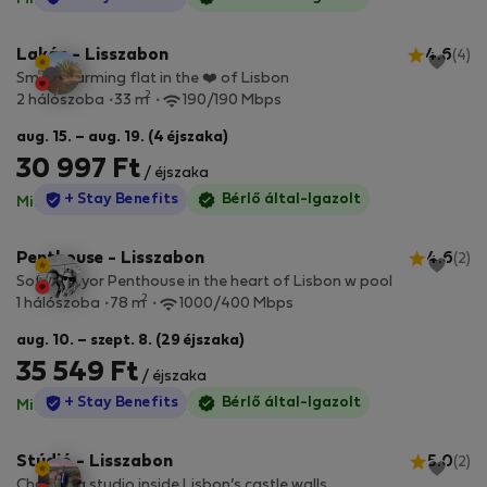
·
Lakás - Lisszabon
4.6
(4)
Small charming flat in the ❤️ of Lisbon
2
2 hálószoba
33 m
190/190 Mbps
aug. 15. – aug. 19. (4 éjszaka)
30 997 Ft
/ éjszaka
StayProtection
+ Stay Benefits
Bérlő által-Igazolt
Minden díj benne van
·
Nincs kaució
Penthouse - Lisszabon
4.6
(2)
Sottomayor Penthouse in the heart of Lisbon w pool
2
1 hálószoba
78 m
1000/400 Mbps
aug. 10. – szept. 8. (29 éjszaka)
35 549 Ft
/ éjszaka
StayProtection
+ Stay Benefits
Bérlő által-Igazolt
Minden díj benne van
·
Nincs kaució
Stúdió - Lisszabon
5.0
(2)
Charming studio inside Lisbon’s castle walls