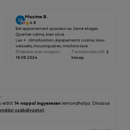
seguro. Sin duda repetiría si tuviera que volver a
Bratislava. Gracias también a su hijo que nos
ayudó en varias ocasiones. Son muy comprensivos
Maxime B.
y amables. Recomendable 100%
4.8
Bel appartement spacieux au 2eme etages.
Quartier calme, bien situé.
Les + : climatisation, équipements cuisine, lave-
vaisselle, moustiquaires, machine lavé.
Les - : l'embout de l'aspirateur est cassé, TV
Értékelve ezen a napon:
Tartózkodási idő:
2
mauvaise qualité de l'image
19.09.2024
hónap
s előtt
14 nappal ingyenesen
lemondhatja. Olvassa
ondási szabályzatot
.