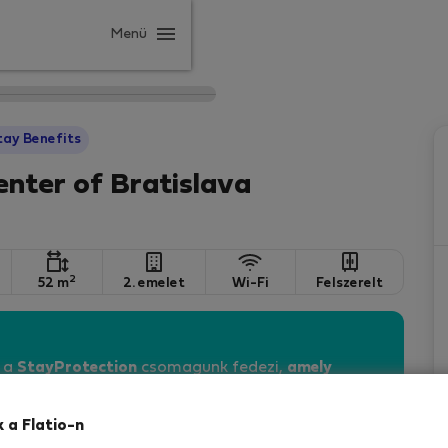
Menü
tay Benefits
enter of Bratislava
2
52 m
2. emelet
Wi-Fi
Felszerelt
n a
StayProtection
csomagunk fedezi,
amely
vebben
k a Flatio-n