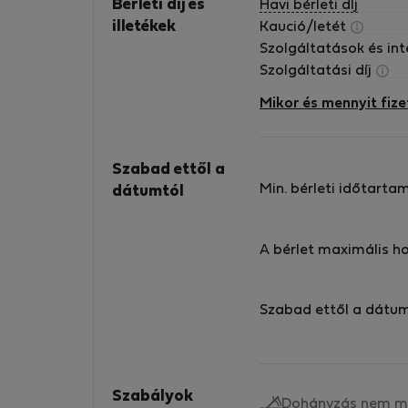
Bérletí díj és
Havi bérleti dÍj
illetékek
Kaució/letét
Szolgáltatások és in
Szolgáltatási díj
Mikor és mennyit fize
Szabad ettől a
Min. bérleti időtarta
dátumtól
A bérlet maximális h
Szabad ettől a dátu
Szabályok
Dohányzás nem m