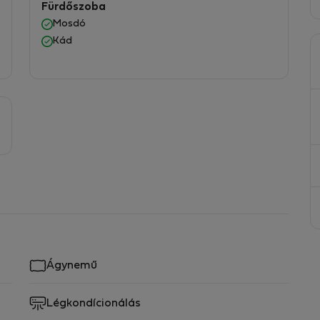
Fürdőszoba
Mosdó
Kád
Ágynemű
Légkondícionálás