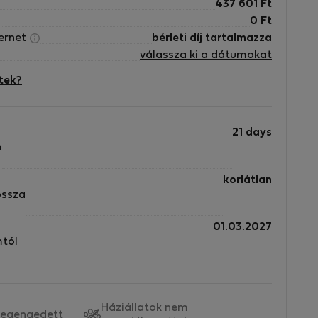
437 601
Ft
0
Ft
ternet
bérleti díj tartalmazza
válassza ki a dátumokat
tek?
21 days
m
korlátlan
ossza
01.03.2027
mtól
Háziállatok nem
egengedett