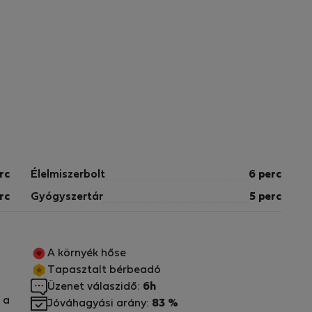
rc
Élelmiszerbolt
6 perc
rc
Gyógyszertár
5 perc
A környék hőse
Tapasztalt bérbeadó
Üzenet válaszidő:
6h
 a
Jóváhagyási arány:
83 %