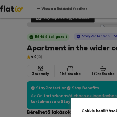
Vissza a listázási feedhez
Fényképek megjelenítése
StayProtection
+ S
Bérlő által igazolt
Apartment in the wider c
4.9
(10)
3 személy
1 hálószoba
1 fürdőszoba
StayProtection
Stay Benefits
Az Ön tartózkodását ebben az ingatlanba
tartalmazza a Stay Benefits csomagot
!
Bő
Cokkie beállításo
Bérelhető lakások - Pozsony