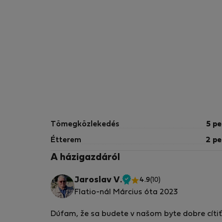
Tömegközlekedés
5 pe
Étterem
2 pe
A házigazdáról
Jaroslav V.
4.9
(10)
Ellenőrzött
Flatio-nál Március óta 2023
tulajdonos
Dúfam, že sa budete v našom byte dobre cítiť