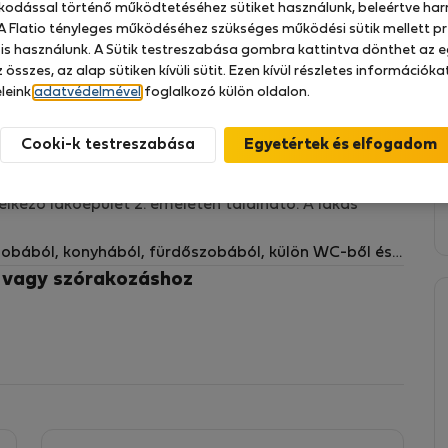
zkodással történő működtetéséhez sütiket használunk, beleértve har
 A Flatio tényleges működéséhez szükséges működési sütik mellett pr
 is használunk. A Sütik testreszabása gombra kattintva dönthet az e
 összes, az alap sütiken kívüli sütit. Ezen kívül részletes információk
leink
adatvédelmével
foglalkozó külön oldalon.
 Ružinov, a Štrkovecké jazero tó közelében, amely
upermarket (Billa, Kaufland), valamint éttermek
Cooki-k testreszabása
zlekedési megállók a városközpont és a repülőtér
delkező lakóépület 2. emeletén található. A lakás
zobából, konyhából, fürdőszobából, külön WC-ből és
z vagy szórakozáshoz
al, kanapéágy és LED TV található.
gy további egyszemélyes ággyal van berendezve.
- elektromos sütővel ellátott tűzhely, mikrohullámú
ízforraló és kávéfőző.
lálható. A WC egy külön helyiségben található.
zió, wifi, törölközők, ágynemű, porszívó, vasaló,
zerelés és takarítóeszközök.