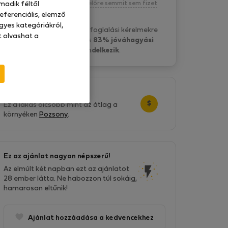
Kötelezettség nélkül, egyelőre semmit sem fizet
madik féltől
eferenciális, elemző
gyes kategóriákról,
Jaroslav V. általában a foglalási kérelmekre
at olvashat a
4 óra belül válaszol
és
83% jóváhagyási
aránnyal rendelkezik
.
Nagyszerű ár!
$
Ez a lakás olcsóbb mint az átlag a
környéken
Pozsony
.
Ez az ajánlat nagyon népszerű!
Az elmúlt két napban ezt az ajánlatot
28 ember látta. Ne habozzon túl sokáig,
hamarosan eltűnik!
Ajánlat hozzáadása a kedvencekhez