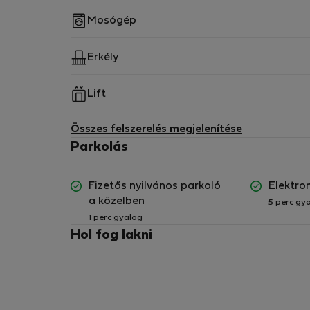
Mosógép
Erkély
Lift
Összes felszerelés megjelenítése
Parkolás
Fizetős nyilvános parkoló
Elektro
a közelben
5 perc gy
1 perc gyalog
Hol fog lakni