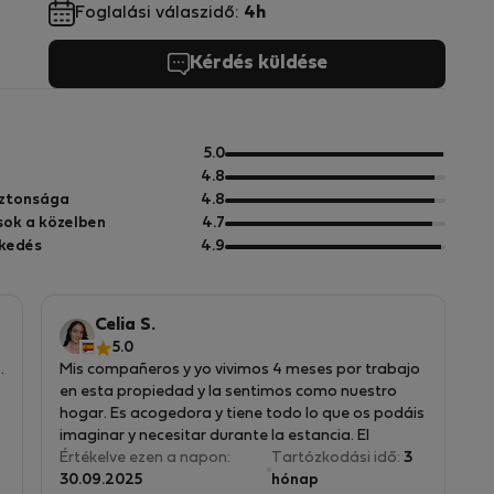
Foglalási válaszidő:
4h
Kérdés küldése
5
5.0
pontból
5
4.8
pontból
5
iztonsága
4.8
pontból
5
sok a közelben
4.7
pontból
5
kedés
4.9
pontból
Celia S.
5.0
.
Mis compañeros y yo vivimos 4 meses por trabajo
en esta propiedad y la sentimos como nuestro
hogar. Es acogedora y tiene todo lo que os podáis
imaginar y necesitar durante la estancia. El
propietario es muy amable y responde muy rápido
Értékelve ezen a napon:
Tartózkodási idő:
3
cuando se le necesita. El barrio es tranquilo y
30.09.2025
hónap