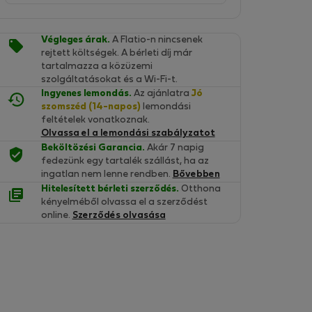
Végleges árak.
A Flatio-n nincsenek
rejtett költségek. A bérleti díj már
tartalmazza a közüzemi
szolgáltatásokat és a Wi-Fi-t.
Ingyenes lemondás.
Az ajánlatra
Jó
szomszéd (14-napos)
lemondási
feltételek vonatkoznak.
Olvassa el a lemondási szabályzatot
Beköltözési Garancia.
Akár 7 napig
fedezünk egy tartalék szállást, ha az
ingatlan nem lenne rendben.
Bővebben
Hitelesített bérleti szerződés.
Otthona
kényelméből olvassa el a szerződést
online.
Szerződés olvasása