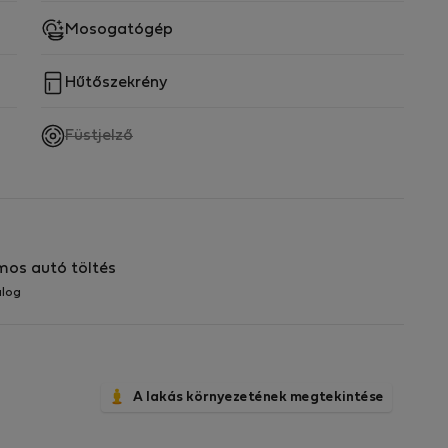
Mosogatógép
Hűtőszekrény
,
Füstjelző
nem
elérhető
mos autó töltés
alog
A lakás környezetének megtekintése