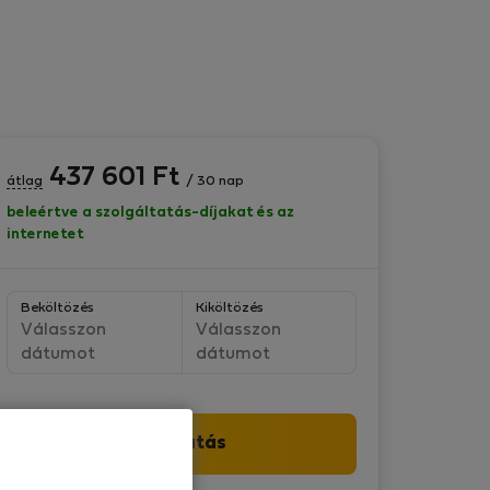
437 601
Ft
átlag
/ 30 nap
beleértve a szolgáltatás-díjakat és az
internetet
Beköltözés
Kiköltözés
Válasszon
Válasszon
dátumot
dátumot
Folytatás