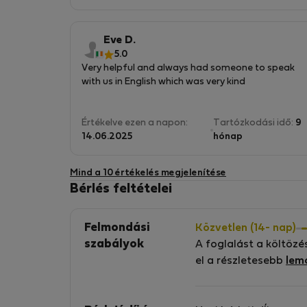
Eve D.
5.0
Very helpful and always had someone to speak
with us in English which was very kind
Értékelve ezen a napon:
Tartózkodási idő:
9
14.06.2025
hónap
Mind a 10 értékelés megjelenítése
Bérlés feltételei
Felmondási
Közvetlen (14- nap)
szabályok
A foglalást a költözé
el a részletesebb
lem