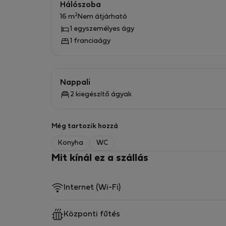
Hálószoba
2
16 m
Nem átjárható
1 egyszemélyes ágy
1 franciaágy
Nappali
2 kiegészítő ágyak
Még tartozik hozzá
Konyha
WC
Mit kínál ez a szállás
Internet (Wi-Fi)
Központi fűtés