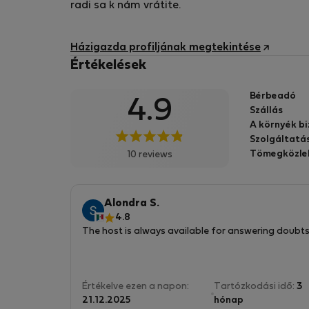
radi sa k nám vrátite.
Házigazda profiljának megtekintése
Értékelések
Bérbeadó
4.9
Szállás
A környék b
Szolgáltatá
Tömegközle
10 reviews
Alondra S.
4.8
The host is always available for answering doubts
Értékelve ezen a napon:
Tartózkodási idő:
3
21.12.2025
hónap