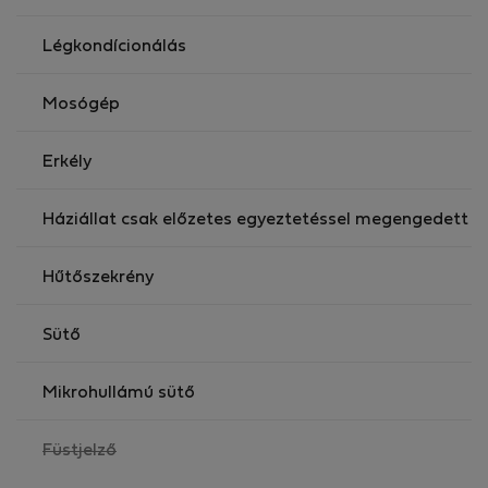
Légkondícionálás
Mosógép
Erkély
Háziállat csak előzetes egyeztetéssel megengedett
Hűtőszekrény
Sütő
Mikrohullámú sütő
,
Füstjelző
nem