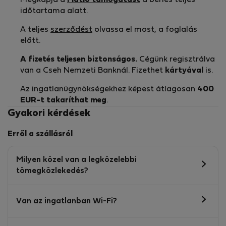
Megkapja a
Flatio támogatást
a bérlés teljes
időtartama alatt.
A teljes
szerződést
olvassa el most, a foglalás
előtt.
A fizetés teljesen biztonságos.
Cégünk regisztrálva
van a Cseh Nemzeti Banknál. Fizethet
kártyával
is.
Az ingatlanügynökségekhez képest átlagosan
400
EUR-t
takaríthat meg
.
Gyakori kérdések
Erről a szállásról
Milyen közel van a legközelebbi
tömegközlekedés?
Van az ingatlanban Wi-Fi?