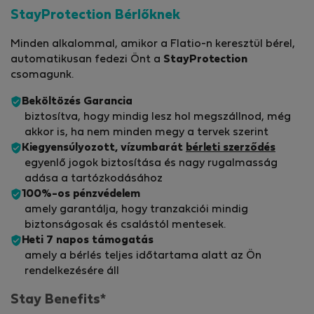
StayProtection Bérlőknek
Minden alkalommal, amikor a Flatio-n keresztül bérel,
automatikusan fedezi Önt a
StayProtection
csomagunk.
Beköltözés Garancia
biztosítva, hogy mindig lesz hol megszállnod, még
akkor is, ha nem minden megy a tervek szerint
Kiegyensúlyozott, vízumbarát
bérleti szerződés
egyenlő jogok biztosítása és nagy rugalmasság
adása a tartózkodásához
100%-os pénzvédelem
amely garantálja, hogy tranzakciói mindig
biztonságosak és csalástól mentesek.
Heti 7 napos támogatás
amely a bérlés teljes időtartama alatt az Ön
rendelkezésére áll
Stay Benefits*