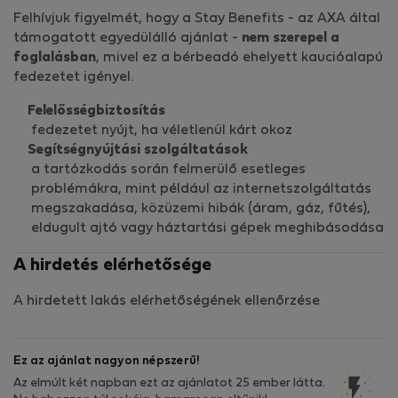
Felhívjuk figyelmét, hogy a Stay Benefits - az AXA által
támogatott egyedülálló ajánlat -
nem szerepel a
foglalásban
, mivel ez a bérbeadó ehelyett kaucióalapú
fedezetet igényel.
Felelősségbiztosítás
fedezetet nyújt, ha véletlenül kárt okoz
Segítségnyújtási szolgáltatások
a tartózkodás során felmerülő esetleges
problémákra, mint például az internetszolgáltatás
megszakadása, közüzemi hibák (áram, gáz, fűtés),
eldugult ajtó vagy háztartási gépek meghibásodása
A hirdetés elérhetősége
A hirdetett lakás elérhetőségének ellenőrzése
Ez az ajánlat nagyon népszerű!
Az elmúlt két napban ezt az ajánlatot 25 ember látta.