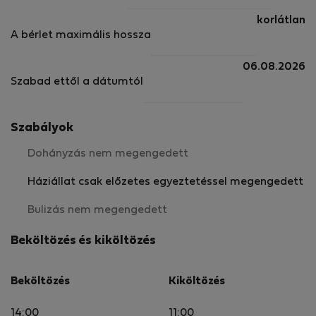
korlátlan
A bérlet maximális hossza
06.08.2026
Szabad ettől a dátumtól
Szabályok
Dohányzás nem megengedett
Háziállat csak előzetes egyeztetéssel megengedett
Bulizás nem megengedett
Beköltözés és kiköltözés
Beköltözés
Kiköltözés
14:00
11:00