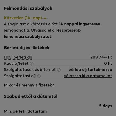
Felmondási szabályok
Közvetlen (14- nap)
A foglalást a költözés előtt
14 nappal ingyenesen
lemondhatja. Olvassa el a részletesebb
lemondási szabályzatot
.
Bérletí díj és illetékek
Havi bérleti dÍj
289 744
Ft
Kaució/letét
0
Ft
Szolgáltatások és internet
bérleti díj tartalmazza
Szolgáltatási díj
válassza ki a dátumokat
Mikor és mennyit fizetek?
Szabad ettől a dátumtól
5 days
Min. bérleti időtartam