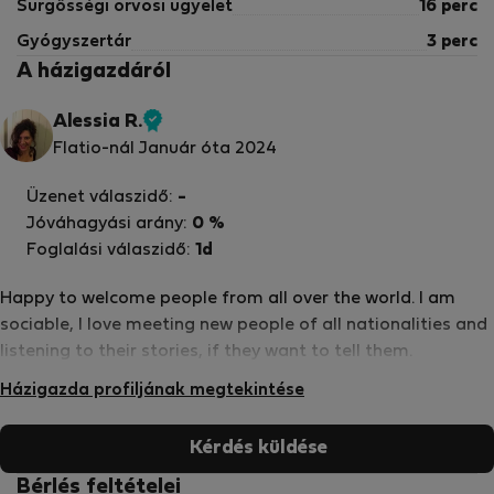
Sürgősségi orvosi ügyelet
16 perc
Gyógyszertár
3 perc
A házigazdáról
Alessia R.
Ellenőrzött
Flatio-nál Január óta 2024
tulajdonos
Üzenet válaszidő:
-
Jóváhagyási arány:
0 %
Foglalási válaszidő:
1d
Happy to welcome people from all over the world. I am
sociable, I love meeting new people of all nationalities and
listening to their stories, if they want to tell them.
Házigazda profiljának megtekintése
Kérdés küldése
Bérlés feltételei