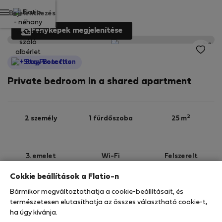
Bejelentkezés
Fényképek megjelenítése
StayProtection
Private bedroom in a shared apartment
2
2 személy
1 fürdőszoba
25 m
3. emelet
Wi-Fi
Felszerelt
Cokkie beállítások a Flatio-n
StayProtection
Stay Benefits
Bármikor megváltoztathatja a cookie-beállításait, és
Az Ön tartózkodását a
StayProtection
természetesen elutasíthatja az összes választható cookie-t,
csomagunk fedezi! Felhívjuk figyelmét, hogy ennek
ha úgy kívánja.
az ingatlannak a fedezete a Stay Benefits nélkül