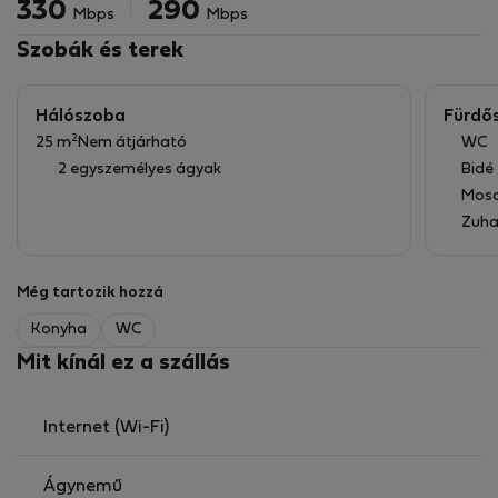
330
290
Mbps
Mbps
Szobák és terek
Hálószoba
Fürdő
2
25 m
Nem átjárható
WC
2 egyszemélyes ágyak
Bidé
Mos
Zuha
Még tartozik hozzá
Konyha
WC
Mit kínál ez a szállás
Internet (Wi-Fi)
Ágynemű