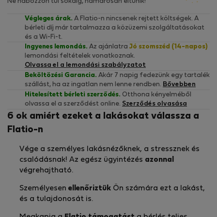
Ne habozzon túl sokáig, hamarosan eltűnik!
Végleges árak.
A Flatio-n nincsenek rejtett költségek. A
bérleti díj már tartalmazza a közüzemi szolgáltatásokat
és a Wi-Fi-t.
Ingyenes lemondás.
Az ajánlatra
Jó szomszéd (14-napos)
lemondási feltételek vonatkoznak.
Olvassa el a lemondási szabályzatot
Beköltözési Garancia.
Akár 7 napig fedezünk egy tartalék
szállást, ha az ingatlan nem lenne rendben.
Bővebben
Hitelesített bérleti szerződés.
Otthona kényelméből
olvassa el a szerződést online.
Szerződés olvasása
6 ok amiért ezeket a lakásokat válassza a
Flatio-n
Vége a személyes lakásnézőknek, a stressznek és
csalódásnak! Az egész ügyintézés
azonnal
végrehajtható.
Személyesen
ellenőriztük
Ön számára ezt a lakást,
és a tulajdonosát is.