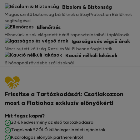
Bizalom & Biztonság
Magas szintű biztonság bérlőknek a StayProtection Bérlőknek
segítségével.
Ellenőrzés
Hírnevünk a sok elégedett bérlő tapasztalataiból táplálkozik.
Igazságos és végső árak
Nincs rejtett költség. Rezsi és Wi-Fi benne foglaltatik.
Kaució nélküli lakások
6 hónapnál rövidebb szállásoknál.
Frissítse a Tartózkodását: Csatlakozzon
most a Flatiohoz exkluzív előnyökért!
Mit fogsz kapni?
20 € kedvezmény az első tartózkodásra
Tagoknak SZÓLÓ különleges bérleti ajánlatok
Kizárólagos előnyök partnereinktől