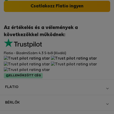
Csatlakozz Flatio ingyen
Az értékelés és a vélemények a
következőkkel működnek:
Flatio - BizalmiSzám 4.3 5-ből (Kiváló)
ELLENŐRZÖTT CÉG
FLATIO
Blog
BÉRLŐK
Legyen Partnerünk