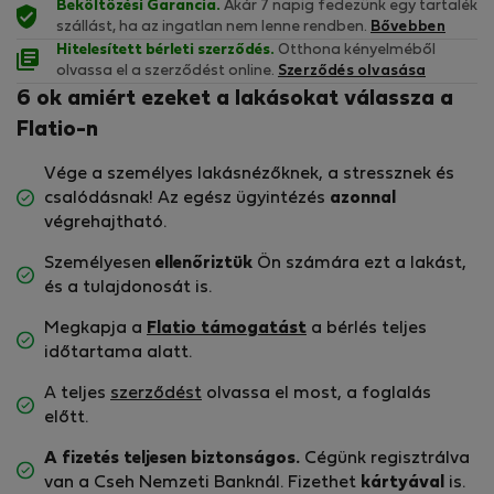
Beköltözési Garancia.
Akár 7 napig fedezünk egy tartalék
szállást, ha az ingatlan nem lenne rendben.
Bővebben
Hitelesített bérleti szerződés.
Otthona kényelméből
olvassa el a szerződést online.
Szerződés olvasása
6 ok amiért ezeket a lakásokat válassza a
Flatio-n
Vége a személyes lakásnézőknek, a stressznek és
csalódásnak! Az egész ügyintézés
azonnal
végrehajtható.
Személyesen
ellenőriztük
Ön számára ezt a lakást,
és a tulajdonosát is.
Megkapja a
Flatio támogatást
a bérlés teljes
időtartama alatt.
A teljes
szerződést
olvassa el most, a foglalás
előtt.
A fizetés teljesen biztonságos.
Cégünk regisztrálva
van a Cseh Nemzeti Banknál. Fizethet
kártyával
is.