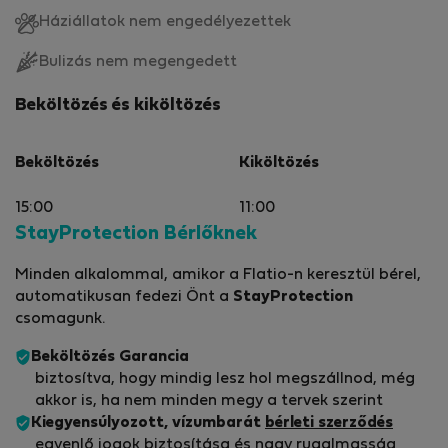
Háziállatok nem engedélyezettek
Bulizás nem megengedett
Beköltözés és kiköltözés
Beköltözés
Kiköltözés
15:00
11:00
StayProtection Bérlőknek
Minden alkalommal, amikor a Flatio-n keresztül bérel,
automatikusan fedezi Önt a
StayProtection
csomagunk.
Beköltözés Garancia
biztosítva, hogy mindig lesz hol megszállnod, még
akkor is, ha nem minden megy a tervek szerint
Kiegyensúlyozott, vízumbarát
bérleti szerződés
egyenlő jogok biztosítása és nagy rugalmasság