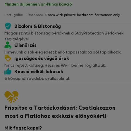
Minden díj benne van
·
Nincs kaució
Portugália
Lisszabon
Room with private bathroom for women only.
Bizalom & Biztonság
Magas szintű biztonság bérlőknek a StayProtection Bérlőknek
segítségével.
Ellenőrzés
Hírnevünk a sok elégedett bérlő tapasztalataiból táplálkozik.
Igazságos és végső árak
Nincs rejtett költség. Rezsi és Wi-Fi benne foglaltatik.
Kaució nélküli lakások
6 hónapnál rövidebb szállásoknál.
Frissítse a Tartózkodását: Csatlakozzon
most a Flatiohoz exkluzív előnyökért!
Mit fogsz kapni?