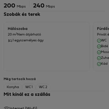
200
240
Mbps
Mbps
Szobák és terek
Hálószoba
Fürdő
2
20 m
Nem átjárható
Privát 
1 egyszemélyes ágy
WC
Bidé
Mos
Zuha
Kád
Még tartozik hozzá
Konyha
WC 1
WC 2
Mit kínál ez a szállás
Internet (Wi-Fi)