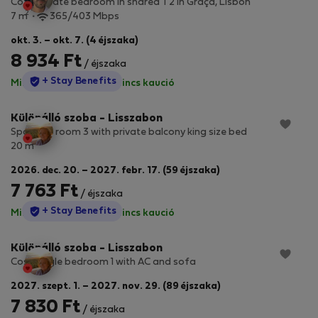
Cozy private bedroom in shared T2 in Graça, Lisbon
2
7 m
365/403 Mbps
okt. 3. – okt. 7. (4 éjszaka)
8 934 Ft
/ éjszaka
StayProtection
+ Stay Benefits
Minden díj benne van
·
Nincs kaució
Különálló szoba - Lisszabon
Spacious room 3 with private balcony king size bed
2
20 m
2026. dec. 20. – 2027. febr. 17. (59 éjszaka)
7 763 Ft
/ éjszaka
StayProtection
+ Stay Benefits
Minden díj benne van
·
Nincs kaució
Különálló szoba - Lisszabon
Cosy single bedroom 1 with AC and sofa
2027. szept. 1. – 2027. nov. 29. (89 éjszaka)
7 830 Ft
/ éjszaka