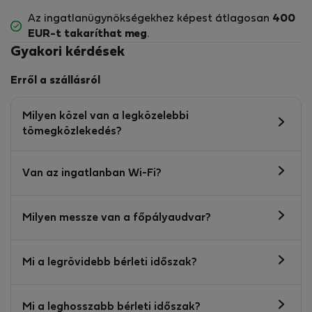
Az ingatlanügynökségekhez képest átlagosan
400
EUR-t
takaríthat meg
.
Gyakori kérdések
Erről a szállásról
Milyen közel van a legközelebbi
tömegközlekedés?
Van az ingatlanban Wi-Fi?
Milyen messze van a főpályaudvar?
Mi a legrövidebb bérleti időszak?
Mi a leghosszabb bérleti időszak?