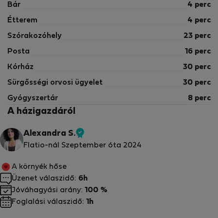
Bár
4 perc
Étterem
4 perc
Szórakozóhely
23 perc
Posta
16 perc
Kórház
30 perc
Sürgősségi orvosi ügyelet
30 perc
Gyógyszertár
8 perc
A házigazdáról
Alexandra S.
Ellenőrzött
Flatio-nál Szeptember óta 2024
tulajdonos
A környék hőse
Üzenet válaszidő:
6h
Jóváhagyási arány:
100 %
Foglalási válaszidő:
1h