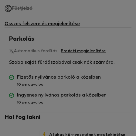
,
Füstjelző
nem
elérhető
Összes felszerelés megjelenítése
Parkolás
Automatikus fordítás
Eredeti megjelenítése
Szoba saját fürdőszobával csak nők számára.
Fizetős nyilvános parkoló a közelben
10 perc gyalog
Ingyenes nyilvános parkolás a közelben
10 perc gyalog
Hol fog lakni
A lakás környezetének megtekintése