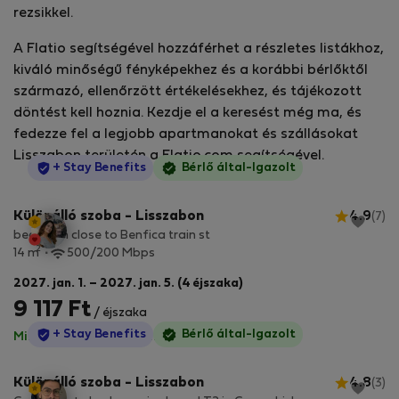
rezsikkel.
A Flatio segítségével hozzáférhet a részletes listákhoz,
kiváló minőségű fényképekhez és a korábbi bérlőktől
származó, ellenőrzött értékelésekhez, és tájékozott
döntést kell hoznia. Kezdje el a keresést még ma, és
fedezze fel a legjobb apartmanokat és szállásokat
Lisszabon területén a Flatio.com segítségével.
StayProtection
+ Stay Benefits
Bérlő által-Igazolt
Különálló szoba - Lisszabon
4.9
(7)
bedroom close to Benfica train st
2
14 m
500/200 Mbps
2027. jan. 1. – 2027. jan. 5. (4 éjszaka)
9 117 Ft
/ éjszaka
StayProtection
+ Stay Benefits
Bérlő által-Igazolt
Minden díj benne van
·
Nincs kaució
Különálló szoba - Lisszabon
4.8
(3)