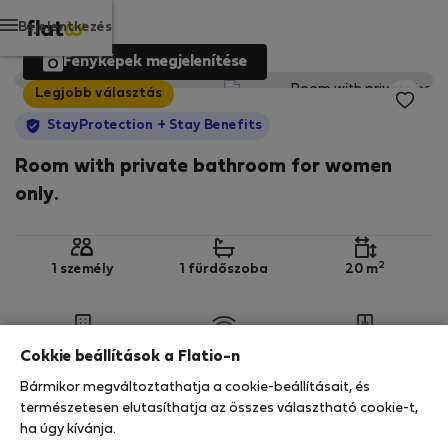
Bejelentkezés
Fényképek megjelenítése
Legjobb választás
StayProtection
+ Stay Benefits
Room with private bathroom for women
only.
2
1 személy
1 fürdőszoba
20 m
3. emelet
Wi-Fi
Felszerelt
Cokkie beállítások a Flatio-n
Bármikor megváltoztathatja a cookie-beállításait, és
StayProtection
Stay Benefits
természetesen elutasíthatja az összes választható cookie-t,
ha úgy kívánja.
Az Ön tartózkodását ebben az ingatlanban a