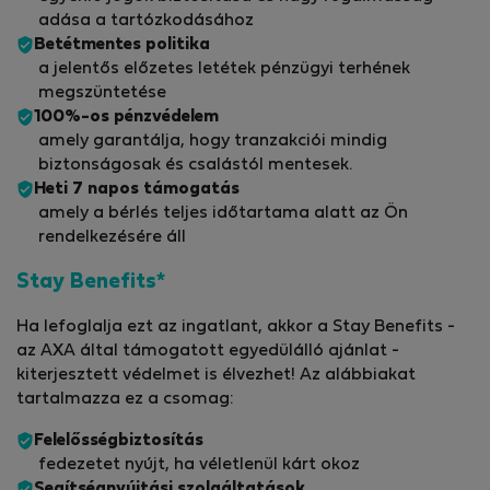
adása a tartózkodásához
Betétmentes politika
a jelentős előzetes letétek pénzügyi terhének
megszüntetése
100%-os pénzvédelem
amely garantálja, hogy tranzakciói mindig
biztonságosak és csalástól mentesek.
Heti 7 napos támogatás
amely a bérlés teljes időtartama alatt az Ön
rendelkezésére áll
Stay Benefits*
Ha lefoglalja ezt az ingatlant, akkor a Stay Benefits -
az AXA által támogatott egyedülálló ajánlat -
kiterjesztett védelmet is élvezhet! Az alábbiakat
tartalmazza ez a csomag:
Felelősségbiztosítás
fedezetet nyújt, ha véletlenül kárt okoz
Segítségnyújtási szolgáltatások