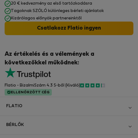
20 € kedvezmény az első tartózkodásra
Tagoknak SZÓLÓ különleges bérleti ajánlatok
Kizárólagos előnyök partnereinktől
Csatlakozz Flatio ingyen
Az értékelés és a vélemények a
következőkkel működnek:
Flatio - BizalmiSzám 4.3 5-ből (Kiváló)
ELLENŐRZÖTT CÉG
FLATIO
Blog
BÉRLŐK
Legyen Partnerünk