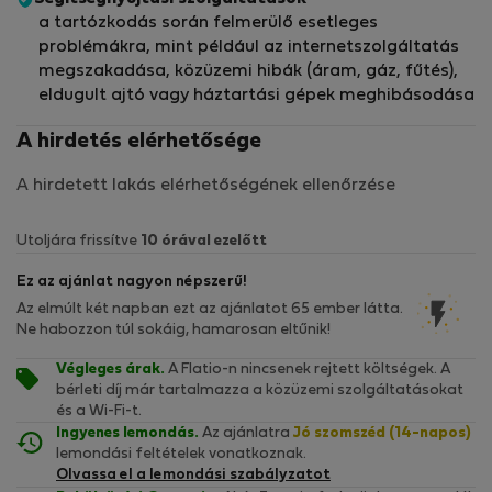
a tartózkodás során felmerülő esetleges
problémákra, mint például az internetszolgáltatás
megszakadása, közüzemi hibák (áram, gáz, fűtés),
eldugult ajtó vagy háztartási gépek meghibásodása
A hirdetés elérhetősége
A hirdetett lakás elérhetőségének ellenőrzése
Utoljára frissítve
10 órával ezelőtt
Ez az ajánlat nagyon népszerű!
Az elmúlt két napban ezt az ajánlatot 65 ember látta.
Ne habozzon túl sokáig, hamarosan eltűnik!
Végleges árak.
A Flatio-n nincsenek rejtett költségek. A
bérleti díj már tartalmazza a közüzemi szolgáltatásokat
és a Wi-Fi-t.
Ingyenes lemondás.
Az ajánlatra
Jó szomszéd (14-napos)
lemondási feltételek vonatkoznak.
Olvassa el a lemondási szabályzatot