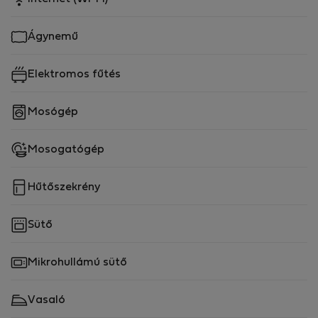
Ágynemű
Elektromos fűtés
Mosógép
Mosogatógép
Hűtőszekrény
Sütő
Mikrohullámú sütő
Vasaló