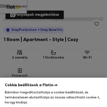
Bejelentkezés
Fényképek megjelenítése
StayProtection
+ Stay Benefits
1 Room | Apartment - Style | Cozy
2 személy
1 fürdőszoba
Wi-Fi
Felszerelt
Cokkie beállítások a Flatio-n
StayProtection
Stay Benefits
Bármikor megváltoztathatja a cookie-beállításait, és
Az Ön tartózkodását ebben az ingatlanban a
természetesen elutasíthatja az összes választható cookie-t,
StayProtection
csomagunk fedezi,
amely
ha úgy kívánja.
tartalmazza a Stay Benefits csomagot
!
Bővebben