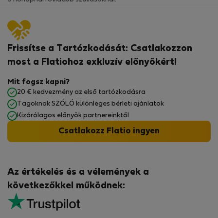
Frissítse a Tartózkodását: Csatlakozzon
most a Flatiohoz exkluzív előnyökért!
Mit fogsz kapni?
20 € kedvezmény az első tartózkodásra
Tagoknak SZÓLÓ különleges bérleti ajánlatok
Kizárólagos előnyök partnereinktől
Csatlakozz Flatio ingyen
Az értékelés és a vélemények a
következőkkel működnek: