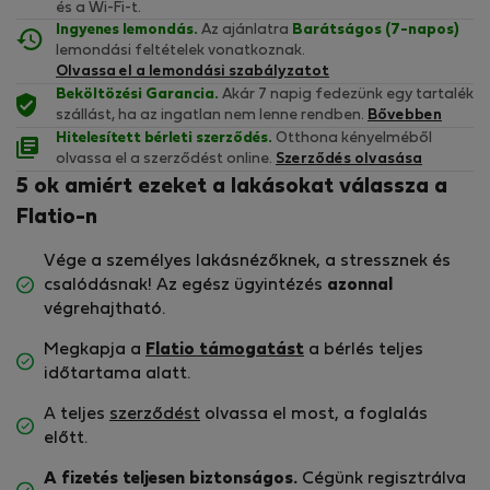
és a Wi-Fi-t.
Ingyenes lemondás.
Az ajánlatra
Barátságos (7-napos)
lemondási feltételek vonatkoznak.
Olvassa el a lemondási szabályzatot
Beköltözési Garancia.
Akár 7 napig fedezünk egy tartalék
szállást, ha az ingatlan nem lenne rendben.
Bővebben
Hitelesített bérleti szerződés.
Otthona kényelméből
olvassa el a szerződést online.
Szerződés olvasása
5 ok amiért ezeket a lakásokat válassza a
Flatio-n
Vége a személyes lakásnézőknek, a stressznek és
csalódásnak! Az egész ügyintézés
azonnal
végrehajtható.
Megkapja a
Flatio támogatást
a bérlés teljes
időtartama alatt.
A teljes
szerződést
olvassa el most, a foglalás
előtt.
A fizetés teljesen biztonságos.
Cégünk regisztrálva