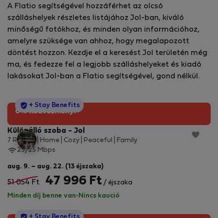
A Flatio segítségével hozzáférhet az olcsó
szálláshelyek részletes listájához Jol-ban, kiváló
minőségű fotókhoz, és minden olyan információhoz,
amelyre szüksége van ahhoz, hogy megalapozott
döntést hozzon. Kezdje el a keresést Jol területén még
ma, és fedezze fel a legjobb szálláshelyeket és kiadó
lakásokat Jol-ban a Flatio segítségével, gond nélkül.
StayProtection
+ Stay Benefits
6% kedvezmény!
Különálló szoba - Jol
7 Rooms | Home | Cozy | Peaceful | Family
25/25 Mbps
aug. 9. – aug. 22. (13 éjszaka)
47 996 Ft
51 054 Ft
/ éjszaka
Minden díj benne van
·
Nincs kaució
StayProtection
+ Stay Benefits