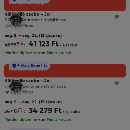
6% kedvezmény!
Különálló szoba - Jol
6 Room |Apartment-style|House
25/25 Mbps
aug. 9. – aug. 22. (13 éjszaka)
41 123 Ft
43 760 Ft
/ éjszaka
Minden díj benne van
·
Nincs kaució
StayProtection
+ Stay Benefits
6% kedvezmény!
Különálló szoba - Jol
5 Room |Apartment-style|House
25/25 Mbps
aug. 9. – aug. 22. (13 éjszaka)
34 279 Ft
36 467 Ft
/ éjszaka
Minden díj benne van
·
Nincs kaució