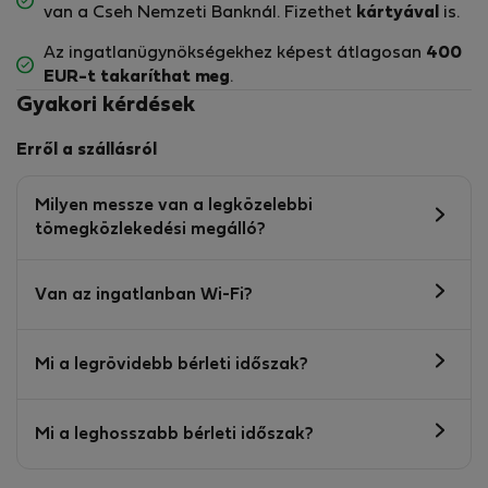
van a Cseh Nemzeti Banknál. Fizethet
kártyával
is.
Az ingatlanügynökségekhez képest átlagosan
400
EUR-t
takaríthat meg
.
Gyakori kérdések
Erről a szállásról
Milyen messze van a legközelebbi
tömegközlekedési megálló?
Van az ingatlanban Wi-Fi?
Mi a legrövidebb bérleti időszak?
Mi a leghosszabb bérleti időszak?