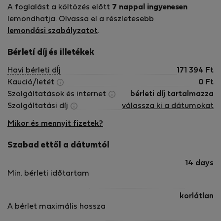
rendelkezésére, hogy segítsen Önnek mindenben, amire
A foglalást a költözés előtt
7 nappal ingyenesen
szüksége van, a helyi ajánlásoktól a közlekedés
lemondhatja. Olvassa el a részletesebb
megszervezéséig.
lemondási szabályzatot
.
Csak egy üzenet vagy telefonhívás távolságra vagyunk
Bérletí díj és illetékek
– akár segítségre van szüksége a szobájával, utazási
Havi bérleti dÍj
171 394
Ft
terveivel kapcsolatban, vagy egyszerűen csak
Kaució/letét
0
Ft
beszélgetni szeretne a legjobb helyekről, amelyeket
Szolgáltatások és internet
bérleti díj tartalmazza
Dharamshalában érdemes felfedezni! 😊
Szolgáltatási díj
válassza ki a dátumokat
Egyéb tudnivalók
Mikor és mennyit fizetek?
A foglalás előtt tudnivalók
Szabad ettől a dátumtól
📍 Elhelyezkedés: A Madhuban Yol Canttban,
Dharamshalában található, egy békés, a turisták
14 days
tömegétől távol eső területen. Bár nyugodt
Min. bérleti időtartam
környezetet kínál, ajánlott járművel rendelkezni vagy
szállítási szolgáltatásainkat igénybe venni, hogy
korlátlan
könnyen eljuthasson McLeod Ganjba és más
A bérlet maximális hossza
látnivalókhoz.