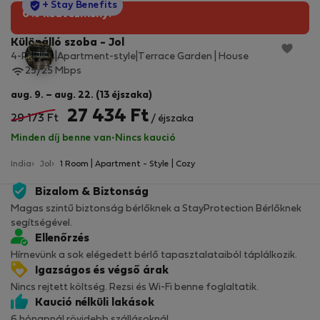
StayProtection
+ Stay Benefits
6% kedvezmény!
Különálló szoba - Jol
4-Rooms|Apartment-style|Terrace Garden | House
25/25 Mbps
aug. 9. – aug. 22. (13 éjszaka)
27 434 Ft
29 173 Ft
/ éjszaka
Minden díj benne van
·
Nincs kaució
India
Jol
1 Room | Apartment - Style | Cozy
Bizalom & Biztonság
Magas szintű biztonság bérlőknek a StayProtection Bérlőknek
segítségével.
Ellenőrzés
Hírnevünk a sok elégedett bérlő tapasztalataiból táplálkozik.
Igazságos és végső árak
Nincs rejtett költség. Rezsi és Wi-Fi benne foglaltatik.
Kaució nélküli lakások
6 hónapnál rövidebb szállásoknál.