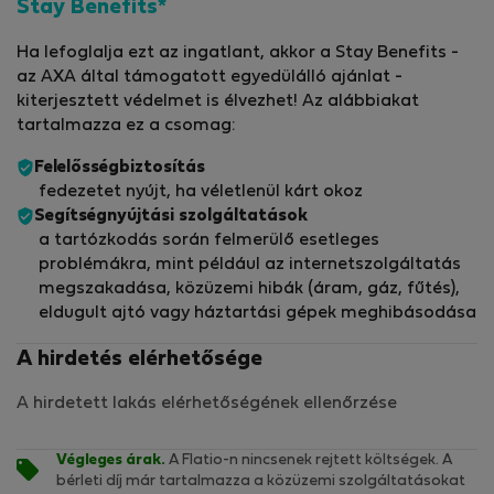
Stay Benefits*
Ha lefoglalja ezt az ingatlant, akkor a Stay Benefits -
az AXA által támogatott egyedülálló ajánlat -
kiterjesztett védelmet is élvezhet! Az alábbiakat
tartalmazza ez a csomag:
Felelősségbiztosítás
fedezetet nyújt, ha véletlenül kárt okoz
Segítségnyújtási szolgáltatások
a tartózkodás során felmerülő esetleges
problémákra, mint például az internetszolgáltatás
megszakadása, közüzemi hibák (áram, gáz, fűtés),
eldugult ajtó vagy háztartási gépek meghibásodása
A hirdetés elérhetősége
A hirdetett lakás elérhetőségének ellenőrzése
Végleges árak.
A Flatio-n nincsenek rejtett költségek. A
bérleti díj már tartalmazza a közüzemi szolgáltatásokat