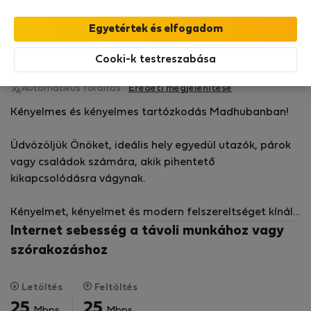
Bérelhető szobák - Jol
Aaditya M.
Cooki-k testreszabása
Flatio-nál Február óta 2026
Automatikus fordítás
Eredeti megjelenítése
Kényelmes és kényelmes tartózkodás Madhubanban!
Üdvözöljük Önöket, ideális hely egyedül utazók, párok
vagy családok számára, akik pihentető
kikapcsolódásra vágynak.
Kényelmet, kényelmet és modern felszereltséget kínál.
Internet sebesség a távoli munkához vagy
A békés Cantonment környéken elrejtve, hangulatos
szórakozáshoz
otthonunk tökéletes hely a pihenésre egy felfedező
nap után.
Letöltés
Feltöltés
25
25
Mbps
Mbps