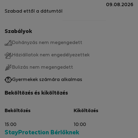
09.08.2026
Szabad ettől a dátumtól
🛏️ Szobák és felszereltség:
Minden szobához saját konyha és fürdőszoba tartozik,
Szabályok
így önálló tartózkodásra is alkalmas.
WiFi és tartalék áramellátás rendelkezésre áll, de a
Dohányzás nem megengedett
domboldalon fekvő elhelyezkedés miatt a kapcsolat
Háziállatok nem engedélyezettek
ingadozhat.
🍽️ Étkezés:
Bulizás nem megengedett
Kérésre házias ételeket is készítünk. Kérjük, előre
Gyermekek számára alkalmas
jelezze, ha étrendi igényei vannak.
Beköltözés és kiköltözés
A vendégek saját konyhájukat is használhatják ételeik
elkészítéséhez.
🚗 Parkolás és közlekedés:
Beköltözés
Kiköltözés
A helyszínen ingyenes parkolási lehetőség áll
15:00
10:00
rendelkezésre.
StayProtection Bérlőknek