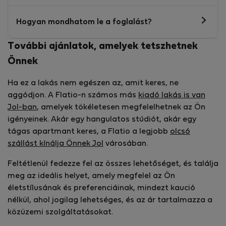
Hogyan mondhatom le a foglalást?
További ajánlatok, amelyek tetszhetnek
Önnek
Ha ez a lakás nem egészen az, amit keres, ne
aggódjon. A Flatio-n számos más
kiadó lakás is van
Jol-ban
, amelyek tökéletesen megfelelhetnek az Ön
igényeinek. Akár egy hangulatos stúdiót, akár egy
tágas apartmant keres, a Flatio a legjobb
olcsó
szállást kínálja Önnek Jol
városában.
Feltétlenül fedezze fel az összes lehetőséget, és találja
meg az ideális helyet, amely megfelel az Ön
életstílusának és preferenciáinak, mindezt kaució
nélkül, ahol jogilag lehetséges, és az ár tartalmazza a
közüzemi szolgáltatásokat.