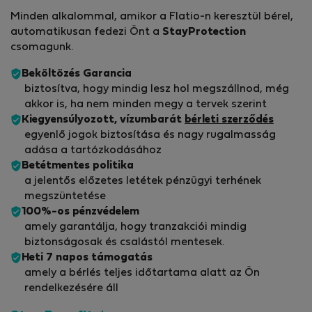
Kérésre transzfer, transzfer és helyi városnéző túrákat
Minden alkalommal, amikor a Flatio-n keresztül bérel,
is kínálunk.
automatikusan fedezi Önt a
StayProtection
🐾 Háziállatok: Háziállatok is szívesen látottak, de
csomagunk.
kérjük, előre tájékoztassanak minket, hogy
megtehessük a szükséges intézkedéseket.
Beköltözés Garancia
biztosítva, hogy mindig lesz hol megszállnod, még
📜 Házirend:
akkor is, ha nem minden megy a tervek szerint
Kiegyensúlyozott, vízumbarát
bérleti szerződés
Csendes órákon: 22:00 és 7:00 között a nyugodt
egyenlő jogok biztosítása és nagy rugalmasság
adása a tartózkodásához
környezet fenntartása érdekében.
Betétmentes politika
A dohányzás csak a kijelölt kültéri területeken
a jelentős előzetes letétek pénzügyi terhének
engedélyezett.
megszüntetése
Kérjük, tartsa tiszteletben a Madhuban szálláshelyet
100%-os pénzvédelem
és a többi vendéget.
amely garantálja, hogy tranzakciói mindig
Ha foglalás előtt bármilyen kérdése van, bátran
biztonságosak és csalástól mentesek.
forduljon hozzánk! Örömmel várjuk Önt. 😊
Heti 7 napos támogatás
amely a bérlés teljes időtartama alatt az Ön
rendelkezésére áll