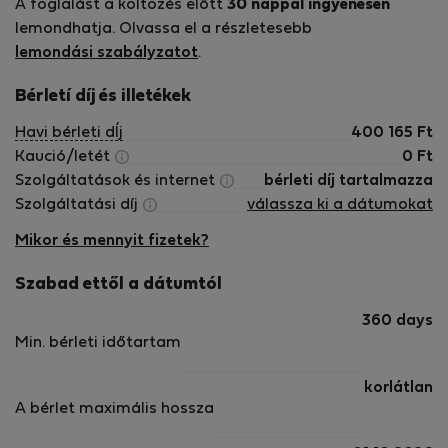
A foglalást a költözés előtt
30 nappal ingyenesen
lemondhatja. Olvassa el a részletesebb
lemondási szabályzatot
.
Bérletí díj és illetékek
Havi bérleti dÍj
400 165
Ft
Kaució/letét
0
Ft
Szolgáltatások és internet
bérleti díj tartalmazza
Szolgáltatási díj
válassza ki a dátumokat
Mikor és mennyit fizetek?
Szabad ettől a dátumtól
360 days
Min. bérleti időtartam
korlátlan
A bérlet maximális hossza