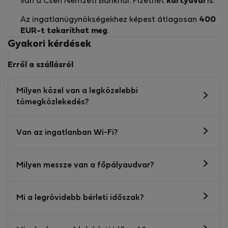
van a Cseh Nemzeti Banknál. Fizethet
kártyával
is.
Az ingatlanügynökségekhez képest átlagosan
400
EUR-t
takaríthat meg
.
Gyakori kérdések
Erről a szállásról
Milyen közel van a legközelebbi
tömegközlekedés?
Van az ingatlanban Wi-Fi?
Milyen messze van a főpályaudvar?
Mi a legrövidebb bérleti időszak?