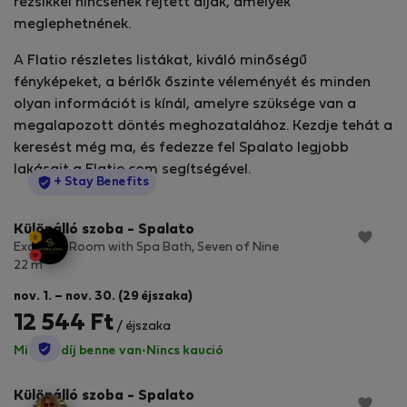
rezsikkel nincsenek rejtett díjak, amelyek
meglephetnének.
A Flatio részletes listákat, kiváló minőségű
fényképeket, a bérlők őszinte véleményét és minden
olyan információt is kínál, amelyre szüksége van a
megalapozott döntés meghozatalához. Kezdje tehát a
keresést még ma, és fedezze fel Spalato legjobb
lakásait a Flatio.com segítségével.
StayProtection
+ Stay Benefits
Különálló szoba - Spalato
Exclusive Room with Spa Bath, Seven of Nine
2
22 m
nov. 1. – nov. 30. (29 éjszaka)
12 544 Ft
/ éjszaka
StayProtection
Minden díj benne van
·
Nincs kaució
Különálló szoba - Spalato