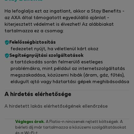
Ha lefoglalja ezt az ingatlant, akkor a Stay Benefits -
az AXA által támogatott egyedülálló ajánlat -
kiterjesztett védelmet is élvezhet! Az alábbiakat
tartalmazza ez a csomag:
Felelősségbiztosítás
fedezetet nyújt, ha véletlenül kárt okoz
Segítségnyújtási szolgáltatások
a tartózkodás során felmerülő esetleges
problémákra, mint például az internetszolgáltatás
megszakadása, közüzemi hibák (áram, gáz, fűtés),
eldugult ajtó vagy háztartási gépek meghibásodása
A hirdetés elérhetősége
A hirdetett lakás elérhetőségének ellenőrzése
Végleges árak.
A Flatio-n nincsenek rejtett költségek. A
bérleti díj már tartalmazza a közüzemi szolgáltatásokat
és a Wi-Fi-t.