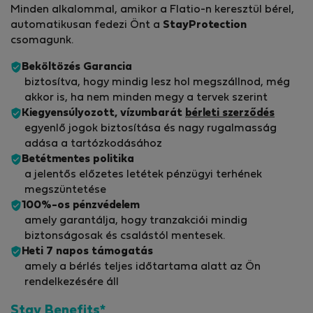
Minden alkalommal, amikor a Flatio-n keresztül bérel,
automatikusan fedezi Önt a
StayProtection
csomagunk.
Beköltözés Garancia
biztosítva, hogy mindig lesz hol megszállnod, még
akkor is, ha nem minden megy a tervek szerint
Kiegyensúlyozott, vízumbarát
bérleti szerződés
egyenlő jogok biztosítása és nagy rugalmasság
adása a tartózkodásához
Betétmentes politika
a jelentős előzetes letétek pénzügyi terhének
megszüntetése
100%-os pénzvédelem
amely garantálja, hogy tranzakciói mindig
biztonságosak és csalástól mentesek.
Heti 7 napos támogatás
amely a bérlés teljes időtartama alatt az Ön
rendelkezésére áll
Stay Benefits*