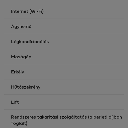
minden szükséges információval ellátja Önt, hogy
emlékezetes tartózkodást tölthessen Splitben és
Internet (Wi-Fi)
Horvátországban. Örömmel várjuk Önt!
Ágynemű
Légkondícionálás
Mosógép
Erkély
Hűtőszekrény
Lift
Rendszeres takarítási szolgáltatás (a bérleti díjban
foglalt)