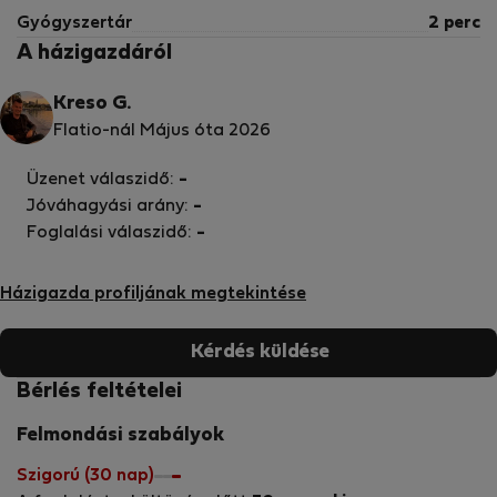
Gyógyszertár
2 perc
A házigazdáról
Kreso G.
Flatio-nál Május óta 2026
Üzenet válaszidő:
-
Jóváhagyási arány:
-
Foglalási válaszidő:
-
Házigazda profiljának megtekintése
Kérdés küldése
Bérlés feltételei
Felmondási szabályok
Szigorú (30 nap)