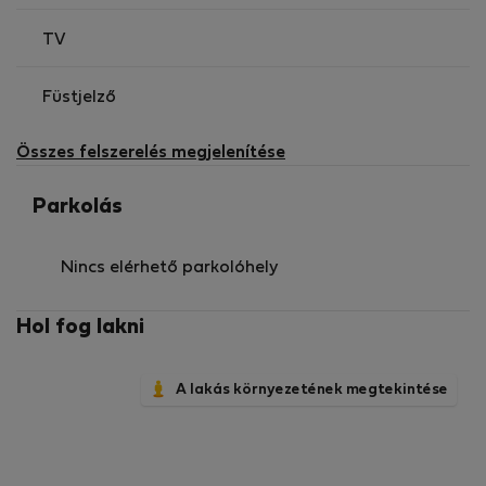
TV
Füstjelző
Összes felszerelés megjelenítése
Parkolás
Nincs elérhető parkolóhely
Hol fog lakni
A lakás környezetének megtekintése