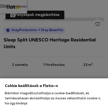
Bejelentkezés
Fényképek megjelenítése
StayProtection
+ Stay Benefits
Sleep Split UNESCO Heritage Residential
Units
2
2 személy
1 fürdőszoba
23 m
3. emelet
Wi-Fi
Felszerelt
Cokkie beállítások a Flatio-n
Bármikor megváltoztathatja a cookie-beállításait, és
StayProtection
Stay Benefits
természetesen elutasíthatja az összes választható cookie-t,
ha úgy kívánja.
Az Ön tartózkodását ebben az ingatlanban a