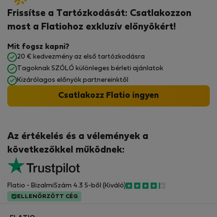
Frissítse a Tartózkodását: Csatlakozzon
most a Flatiohoz exkluzív előnyökért!
Mit fogsz kapni?
20 € kedvezmény az első tartózkodásra
Tagoknak SZÓLÓ különleges bérleti ajánlatok
Kizárólagos előnyök partnereinktől
Csatlakozz Flatio ingyen
Az értékelés és a vélemények a
következőkkel működnek:
Flatio - BizalmiSzám 4.3 5-ből (Kiváló)
ELLENŐRZÖTT CÉG