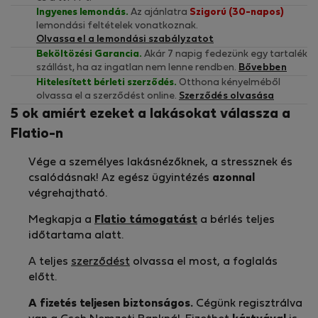
Ingyenes lemondás.
Az ajánlatra
Szigorú (30-napos)
lemondási feltételek vonatkoznak.
Olvassa el a lemondási szabályzatot
Beköltözési Garancia.
Akár 7 napig fedezünk egy tartalék
szállást, ha az ingatlan nem lenne rendben.
Bővebben
Hitelesített bérleti szerződés.
Otthona kényelméből
olvassa el a szerződést online.
Szerződés olvasása
5 ok amiért ezeket a lakásokat válassza a
Flatio-n
Vége a személyes lakásnézőknek, a stressznek és
csalódásnak! Az egész ügyintézés
azonnal
végrehajtható.
Megkapja a
Flatio támogatást
a bérlés teljes
időtartama alatt.
A teljes
szerződést
olvassa el most, a foglalás
előtt.
A fizetés teljesen biztonságos.
Cégünk regisztrálva