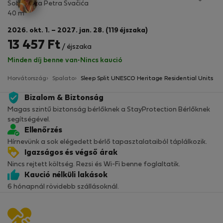
Soba Ulica Petra Svačića
2
40 m
2026. okt. 1. – 2027. jan. 28. (119 éjszaka)
13 457 Ft
/ éjszaka
Minden díj benne van
·
Nincs kaució
Horvátország
Spalato
Sleep Split UNESCO Heritage Residential Units
Bizalom & Biztonság
Magas szintű biztonság bérlőknek a StayProtection Bérlőknek
segítségével.
Ellenőrzés
Hírnevünk a sok elégedett bérlő tapasztalataiból táplálkozik.
Igazságos és végső árak
Nincs rejtett költség. Rezsi és Wi-Fi benne foglaltatik.
Kaució nélküli lakások
6 hónapnál rövidebb szállásoknál.