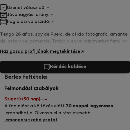
Üzenet válaszidő:
-
Jóváhagyási arány:
-
Foglalási válaszidő:
-
Tengo 26 años, soy de Puelo, de oficio fotógrafo, amante
del arte y del comercio. Trabajo en un minimarket familiar.
Házigazda profiljának megtekintése
Kérdés küldése
Bérlés feltételei
Felmondási szabályok
Szigorú (30 nap)
A foglalást a költözés előtt
30 nappal ingyenesen
lemondhatja. Olvassa el a részletesebb
lemondási szabályzatot
.