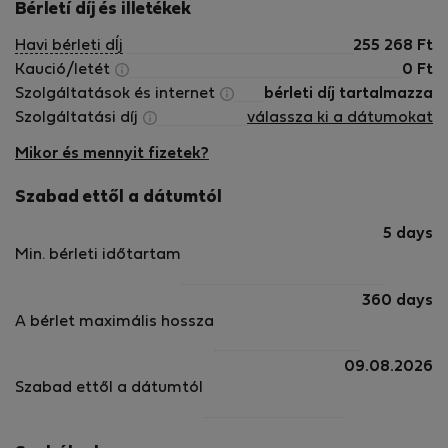
Bérletí díj és illetékek
Havi bérleti dÍj
255 268
Ft
Kaució/letét
0
Ft
Szolgáltatások és internet
bérleti díj tartalmazza
Szolgáltatási díj
válassza ki a dátumokat
Mikor és mennyit fizetek?
Szabad ettől a dátumtól
5 days
Min. bérleti időtartam
360 days
A bérlet maximális hossza
09.08.2026
Szabad ettől a dátumtól