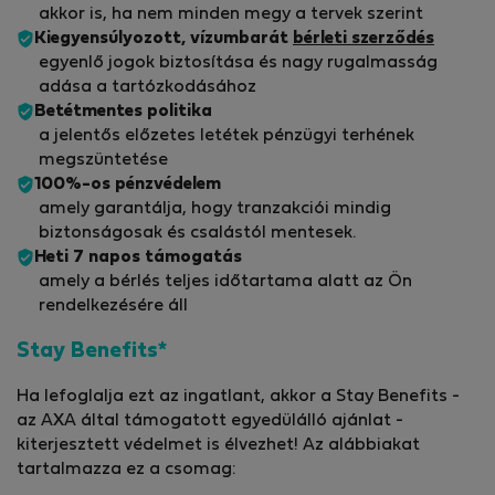
akkor is, ha nem minden megy a tervek szerint
Kiegyensúlyozott, vízumbarát
bérleti szerződés
egyenlő jogok biztosítása és nagy rugalmasság
adása a tartózkodásához
Betétmentes politika
a jelentős előzetes letétek pénzügyi terhének
megszüntetése
100%-os pénzvédelem
amely garantálja, hogy tranzakciói mindig
biztonságosak és csalástól mentesek.
Heti 7 napos támogatás
amely a bérlés teljes időtartama alatt az Ön
rendelkezésére áll
Stay Benefits*
Ha lefoglalja ezt az ingatlant, akkor a Stay Benefits -
az AXA által támogatott egyedülálló ajánlat -
kiterjesztett védelmet is élvezhet! Az alábbiakat
tartalmazza ez a csomag: