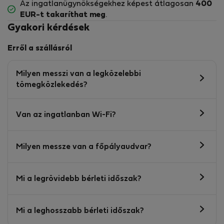
Az ingatlanügynökségekhez képest átlagosan
400
EUR-t
takaríthat meg
.
Gyakori kérdések
Erről a szállásról
Milyen messzi van a legközelebbi
tömegközlekedés?
Van az ingatlanban Wi-Fi?
Milyen messze van a főpályaudvar?
Mi a legrövidebb bérleti időszak?
Mi a leghosszabb bérleti időszak?