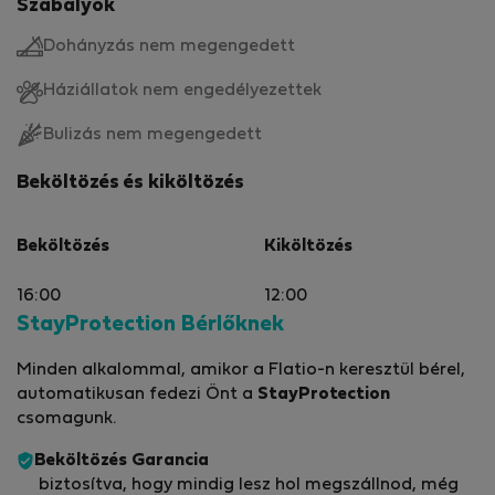
Szabályok
Dohányzás nem megengedett
Háziállatok nem engedélyezettek
Bulizás nem megengedett
Beköltözés és kiköltözés
Beköltözés
Kiköltözés
16:00
12:00
StayProtection Bérlőknek
Minden alkalommal, amikor a Flatio-n keresztül bérel,
automatikusan fedezi Önt a
StayProtection
csomagunk.
Beköltözés Garancia
biztosítva, hogy mindig lesz hol megszállnod, még