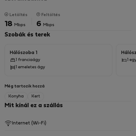
Letöltés
Feltöltés
18
6
Mbps
Mbps
Szobák és terek
Hálószoba 1
Hálós
1 franciaágy
1 eg
1 emeletes ágy
Még tartozik hozzá
Konyha
Kert
Mit kínál ez a szállás
Internet (Wi-Fi)