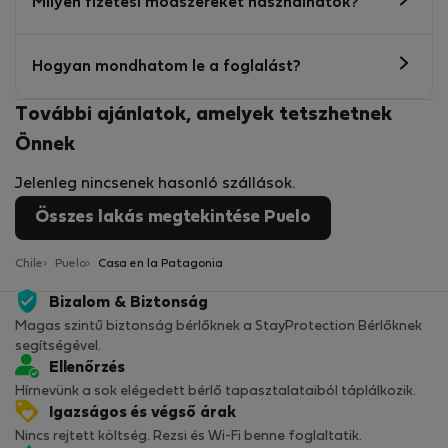
Milyen fizetési módszereket használhatok?
Hogyan mondhatom le a foglalást?
További ajánlatok, amelyek tetszhetnek
Önnek
Jelenleg nincsenek hasonló szállások.
Összes lakás megtekintése Puelo
Chile
Puelo
Casa en la Patagonia
Bizalom & Biztonság
Magas szintű biztonság bérlőknek a StayProtection Bérlőknek
segítségével.
Ellenőrzés
Hírnevünk a sok elégedett bérlő tapasztalataiból táplálkozik.
Igazságos és végső árak
Nincs rejtett költség. Rezsi és Wi-Fi benne foglaltatik.