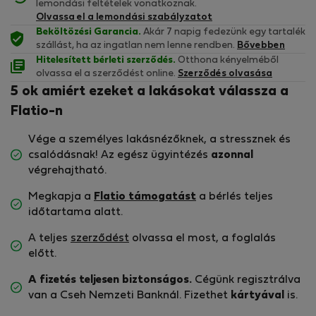
lemondási feltételek vonatkoznak.
Olvassa el a lemondási szabályzatot
Beköltözési Garancia.
Akár 7 napig fedezünk egy tartalék
szállást, ha az ingatlan nem lenne rendben.
Bővebben
Hitelesített bérleti szerződés.
Otthona kényelméből
olvassa el a szerződést online.
Szerződés olvasása
5 ok amiért ezeket a lakásokat válassza a
Flatio-n
Vége a személyes lakásnézőknek, a stressznek és
csalódásnak! Az egész ügyintézés
azonnal
végrehajtható.
Megkapja a
Flatio támogatást
a bérlés teljes
időtartama alatt.
A teljes
szerződést
olvassa el most, a foglalás
előtt.
A fizetés teljesen biztonságos.
Cégünk regisztrálva
van a Cseh Nemzeti Banknál. Fizethet
kártyával
is.