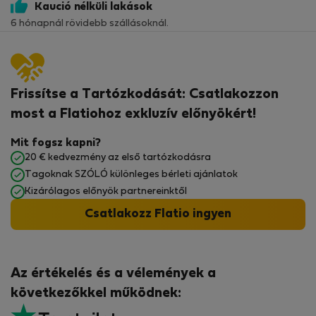
Kaució nélküli lakások
6 hónapnál rövidebb szállásoknál.
Frissítse a Tartózkodását: Csatlakozzon
most a Flatiohoz exkluzív előnyökért!
Mit fogsz kapni?
20 € kedvezmény az első tartózkodásra
Tagoknak SZÓLÓ különleges bérleti ajánlatok
Kizárólagos előnyök partnereinktől
Csatlakozz Flatio ingyen
Az értékelés és a vélemények a
következőkkel működnek: