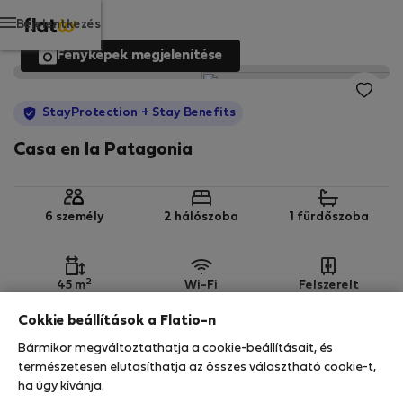
Bejelentkezés
Fényképek megjelenítése
StayProtection
+ Stay Benefits
Casa en la Patagonia
6 személy
2 hálószoba
1 fürdőszoba
2
45 m
Wi-Fi
Felszerelt
Cokkie beállítások a Flatio-n
StayProtection
Stay Benefits
Bármikor megváltoztathatja a cookie-beállításait, és
Az Ön tartózkodását ebben az ingatlanban a
természetesen elutasíthatja az összes választható cookie-t,
StayProtection
csomagunk fedezi,
amely
ha úgy kívánja.
tartalmazza a Stay Benefits csomagot
!
Bővebben