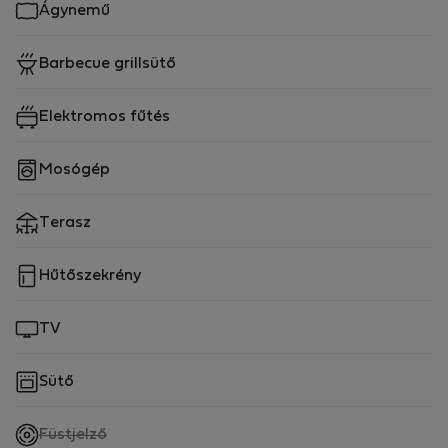
Ágynemű
Barbecue grillsütő
Elektromos fűtés
Mosógép
Terasz
Hűtőszekrény
TV
Sütő
,
Füstjelző