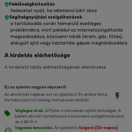
Felelősségbiztosítás
fedezetet nyújt, ha véletlenül kárt okoz
Segítségnyújtási szolgáltatások
a tartózkodás során felmerülő esetleges
problémákra, mint például az internetszolgáltatás
megszakadása, közüzemi hibák (áram, gáz, fűtés),
eldugult ajtó vagy háztartási gépek meghibásodása
A hirdetés elérhetősége
A hirdetett lakás elérhetőségének ellenőrzése
Ez az ajánlat nagyon népszerű!
Az elmúlt két napban ezt az ajánlatot 34 ember látta.
Ne habozzon túl sokáig, hamarosan eltűnik!
Végleges árak.
A Flatio-n nincsenek rejtett költségek. A
bérleti díj már tartalmazza a közüzemi szolgáltatásokat
és a Wi-Fi-t.
Ingyenes lemondás.
Az ajánlatra
Szigorú (30-napos)