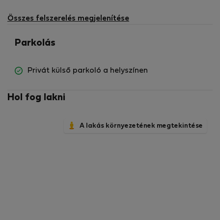
nem
elérhető
Összes felszerelés megjelenítése
Parkolás
Privát külső parkoló a helyszínen
Hol fog lakni
A lakás környezetének megtekintése